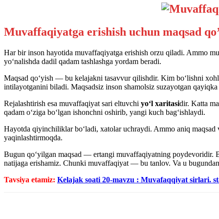
Muvaffaqiyatga erishish uchun maqsad qo’y
Har bir inson hayotida muvaffaqiyatga erishish orzu qiladi. Ammo m
yo‘nalishda dadil qadam tashlashga yordam beradi.
Maqsad qo‘yish — bu kelajakni tasavvur qilishdir. Kim bo‘lishni xo
intilayotganini biladi. Maqsadsiz inson shamolsiz suzayotgan qayiqk
Rejalashtirish esa muvaffaqiyat sari eltuvchi
yo‘l xaritasi
dir. Katta m
qadam o‘ziga bo‘lgan ishonchni oshirib, yangi kuch bag‘ishlaydi.
Hayotda qiyinchiliklar bo‘ladi, xatolar uchraydi. Ammo aniq maqsad va
yaqinlashtirmoqda.
Bugun qo‘yilgan maqsad — ertangi muvaffaqiyatning poydevoridir. Bugun
natijaga erishamiz. Chunki muvaffaqiyat — bu tanlov. Va u bugundan
Tavsiya etamiz:
Kelajak soati 20-mavzu : Muvafaqqiyat sirlari. s