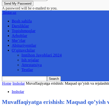
A password will be e-mailed to you.
Ilmlar.uz
Bosh sahifa
Darsliklar
Topishmoqlar
Arboblar
She’rlar
Abituriyentlar
O’qituvchilar
Imtihon Javoblari 2024
Ish rejalar
Attestatsiya
Testlar
Home
Insholar
Muvaffaqiyatga erishish: Maqsad qo’yish va rejalashtiri
Insholar
Muvaffaqiyatga erishish: Maqsad qo’yish va