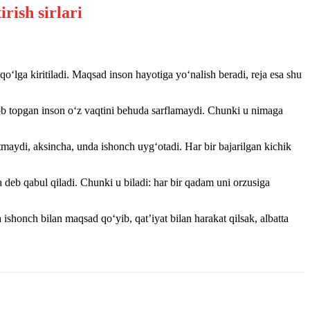
qo‘lga kiritiladi. Maqsad inson hayotiga yo‘nalish beradi, reja esa shu
ob topgan inson o‘z vaqtini behuda sarflamaydi. Chunki u nimaga
tmaydi, aksincha, unda ishonch uyg‘otadi. Har bir bajarilgan kichik
 deb qabul qiladi. Chunki u biladi: har bir qadam uni orzusiga
shonch bilan maqsad qo‘yib, qat’iyat bilan harakat qilsak, albatta