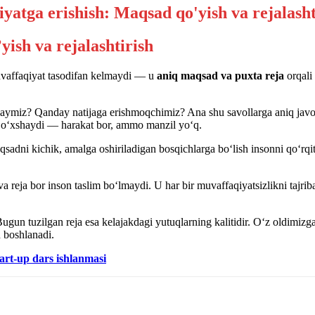
ish va rejalashtirish
uvaffaqiyat tasodifan kelmaydi — u
aniq maqsad va puxta reja
orqali 
hlaymiz? Qanday natijaga erishmoqchimiz? Ana shu savollarga aniq jav
a o‘xshaydi — harakat bor, ammo manzil yo‘q.
aqsadni kichik, amalga oshiriladigan bosqichlarga bo‘lish insonni qo‘rqi
 reja bor inson taslim bo‘lmaydi. U har bir muvaffaqiyatsizlikni tajriba
 tuzilgan reja esa kelajakdagi yutuqlarning kalitidir. O‘z oldimizga i
 boshlanadi.
tart-up dars ishlanmasi