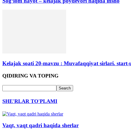
Sog‘lom hayot – kelajak poydevori haqida insho
Kelajak soati 20-mavzu : Muvafaqqiyat sirlari. start-
QIDIRING VA TOPING
SHE'RLAR TO'PLAMI
Vaqt, vaqt qadri haqida sherlar