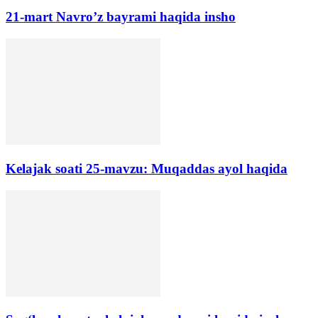
21-mart Navro’z bayrami haqida insho
Kelajak soati 25-mavzu: Muqaddas ayol haqida