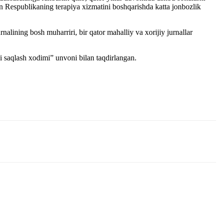
yon Respublikaning terapiya xizmatini boshqarishda katta jonbozlik
alining bosh muharriri, bir qator mahalliy va xorijiy jurnallar
ni saqlash xodimi” unvoni bilan taqdirlangan.