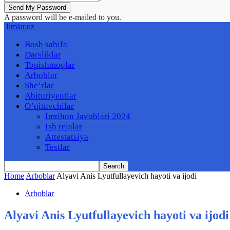
A password will be e-mailed to you.
Ilmlar.uz
Bosh sahifa
Darsliklar
Topishmoqlar
Arboblar
She’rlar
Abituriyentlar
O’qituvchilar
Imtihon Javoblari 2024
Ish rejalar
Attestatsiya
Testlar
Home
Arboblar
Alyavi Anis Lyutfullayevich hayoti va ijodi
Arboblar
Alyavi Anis Lyutfullayevich hayoti va ijodi