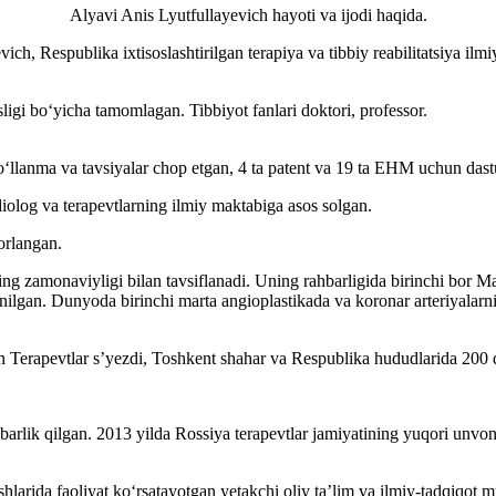
Alyavi Anis Lyutfullayevich hayoti va ijodi haqida.
ich, Respublika ixtisoslashtirilgan terapiya va tibbiy reabilitatsiya ilm
sligi bo‘yicha tamomlagan. Tibbiyot fanlari doktori, professor.
qo‘llanma va tavsiyalar chop etgan, 4 ta patent va 19 ta EHM uchun dastu
iolog va terapevtlarning ilmiy maktabiga asos solgan.
orlangan.
ning zamonaviyligi bilan tavsiflanadi. Uning rahbarligida birinchi bor
anilgan. Dunyoda birinchi marta angioplastikada va koronar arteriyalarni 
 Terapevtlar s’yezdi, Toshkent shahar va Respublika hududlarida 200 da
ahbarlik qilgan. 2013 yilda Rossiya terapevtlar jamiyatining yuqori unvo
ishlarida faoliyat ko‘rsatayotgan yetakchi oliy ta’lim va ilmiy-tadqiqot 