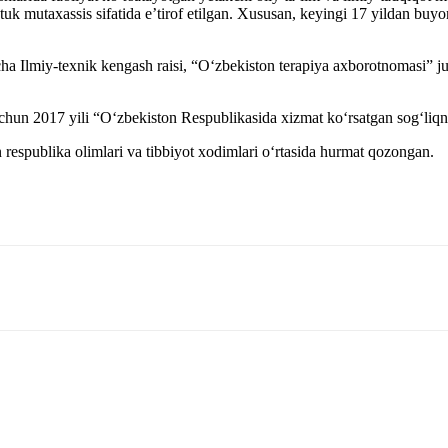
etuk mutaxassis sifatida e’tirof etilgan. Xususan, keyingi 17 yildan bu
ha Ilmiy-texnik kengash raisi, “O‘zbekiston terapiya axborotnomasi” jurn
i uchun 2017 yili “O‘zbekiston Respublikasida xizmat ko‘rsatgan sog‘liq
 respublika olimlari va tibbiyot xodimlari o‘rtasida hurmat qozongan.