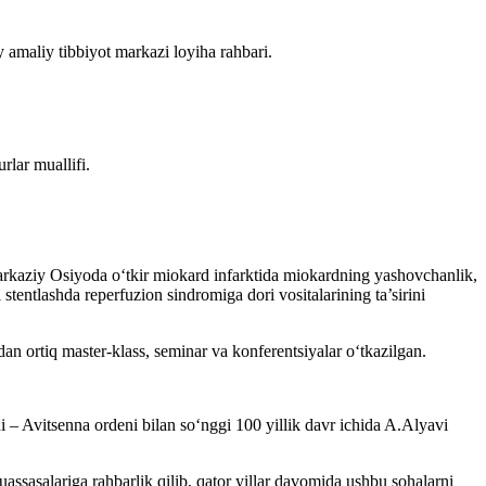
iy amaliy tibbiyot markazi loyiha rahbari.
rlar muallifi.
 Markaziy Osiyoda o‘tkir miokard infarktida miokardning yashovchanlik,
stentlashda reperfuzion sindromiga dori vositalarining ta’sirini
n ortiq master-klass, seminar va konferentsiyalar o‘tkazilgan.
ni – Avitsenna ordeni bilan so‘nggi 100 yillik davr ichida A.Alyavi
muassasalariga rahbarlik qilib, qator yillar davomida ushbu sohalarni