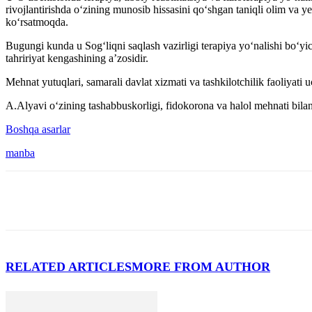
rivojlantirishda o‘zining munosib hissasini qo‘shgan taniqli olim va y
ko‘rsatmoqda.
Bugungi kunda u Sog‘liqni saqlash vazirligi terapiya yo‘nalishi bo‘yic
tahririyat kengashining a’zosidir.
Mehnat yutuqlari, samarali davlat xizmati va tashkilotchilik faoliyat
A.Alyavi o‘zining tashabbuskorligi, fidokorona va halol mehnati bilan
Boshqa asarlar
manba
RELATED ARTICLES
MORE FROM AUTHOR