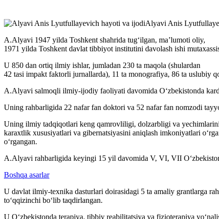
Alyavi Anis Lyutfullayev
A.Alyavi 1947 yilda Toshkent shahrida tug‘ilgan, ma’lumoti oliy,
1971 yilda Toshkent davlat tibbiyot institutini davolash ishi mutaxassi
U 850 dan ortiq ilmiy ishlar, jumladan 230 ta maqola (shulardan
42 tasi impakt faktorli jurnallarda), 11 ta monografiya, 86 ta uslubiy 
A.Alyavi salmoqli ilmiy-ijodiy faoliyati davomida O‘zbekistonda kard
Uning rahbarligida 22 nafar fan doktori va 52 nafar fan nomzodi tayy
Uning ilmiy tadqiqotlari keng qamrovliligi, dolzarbligi va yechimlari
karaxtlik xususiyatlari va gibernatsiyasini aniqlash imkoniyatlari o‘rg
o‘rgangan.
A.Alyavi rahbarligida keyingi 15 yil davomida V, VI, VII O‘zbekiston
Boshqa asarlar
U davlat ilmiy-texnika dasturlari doirasidagi 5 ta amaliy grantlarga r
to‘qqizinchi bo‘lib taqdirlangan.
U O‘zbekistonda terapiya, tibbiy reabilitatsiya va fizioterapiya yo‘nal