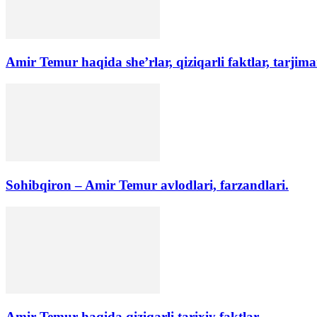
Amir Temur haqida she’rlar, qiziqarli faktlar, tarjima
Sohibqiron – Amir Temur avlodlari, farzandlari.
Amir Temur haqida qiziqarli tarixiy faktlar