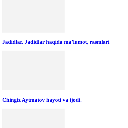
Jadidlar. Jadidlar haqida ma’lumot, rasmlari
Chingiz Aytmatov hayoti va ijodi.