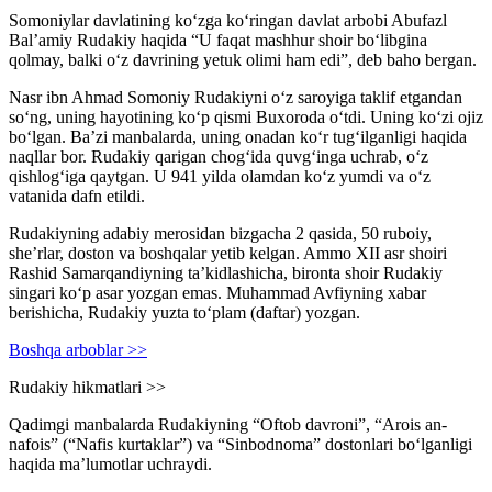
Somoniylar davlatining ko‘zga ko‘ringan davlat arbobi Abufazl
Bal’amiy Rudakiy haqida “U faqat mashhur shoir bo‘libgina
qolmay, balki o‘z davrining yetuk olimi ham edi”, deb baho bergan.
Nasr ibn Ahmad Somoniy Rudakiyni o‘z saroyiga taklif etgandan
so‘ng, uning hayotining ko‘p qismi Buxoroda o‘tdi. Uning ko‘zi ojiz
bo‘lgan. Ba’zi manbalarda, uning onadan ko‘r tug‘ilganligi haqida
naqllar bor. Rudakiy qarigan chog‘ida quvg‘inga uchrab, o‘z
qishlog‘iga qaytgan. U 941 yilda olamdan ko‘z yumdi va o‘z
vatanida dafn etildi.
Rudakiyning adabiy merosidan bizgacha 2 qasida, 50 ruboiy,
she’rlar, doston va boshqalar yetib kelgan. Ammo XII asr shoiri
Rashid Samarqandiyning ta’kidlashicha, bironta shoir Rudakiy
singari ko‘p asar yozgan emas. Muhammad Avfiyning xabar
berishicha, Rudakiy yuzta to‘plam (daftar) yozgan.
Boshqa arboblar >>
Rudakiy hikmatlari >>
Qadimgi manbalarda Rudakiyning “Oftob davroni”, “Arois an-
nafois” (“Nafis kurtaklar”) va “Sinbodnoma” dostonlari bo‘lganligi
haqida ma’lumotlar uchraydi.