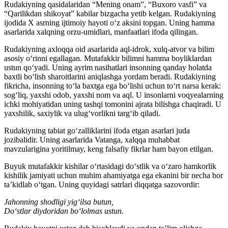
Rudakiyning qasidalaridan “Mening onam”, “Buxoro vasfi” va
“Qarilikdan shikoyat” kabilar bizgacha yetib kelgan. Rudakiyning
ijodida X asrning ijtimoiy hayoti o‘z aksini topgan. Uning hamma
asarlarida xalqning orzu-umidlari, manfaatlari ifoda qilingan.
Rudakiyning axloqqa oid asarlarida aql-idrok, xulq-atvor va bilim
asosiy o‘rinni egallagan. Mutafakkir bilimni hamma boyliklardan
ustun qo‘yadi. Uning ayrim nasihatlari insonning qanday holatda
baxtli bo‘lish sharoitlarini aniqlashga yordam beradi. Rudakiyning
fikricha, insonning to‘la baxtga ega bo‘lishi uchun to‘rt narsa kerak:
sog‘liq, yaxshi odob, yaxshi nom va aql. U insonlarni voqyealarning
ichki mohiyatidan uning tashqi tomonini ajrata bilishga chaqiradi. U
yaxshilik, saxiylik va ulug‘vorlikni targ‘ib qiladi.
Rudakiyning tabiat go‘zalliklarini ifoda etgan asarlari juda
jozibalidir. Uning asarlarida Vatanga, xalqqa muhabbat
mavzularigina yoritilmay, keng falsafiy fikrlar ham bayon etilgan.
Buyuk mutafakkir kishilar o‘rtasidagi do‘stlik va o‘zaro hamkorlik
kishilik jamiyati uchun muhim ahamiyatga ega ekanini bir necha bor
ta’kidlab o‘tgan. Uning quyidagi satrlari diqqatga sazovordir:
Jahonning shodligi yig‘ilsa butun,
Do‘stlar diydoridan bo‘lolmas ustun.