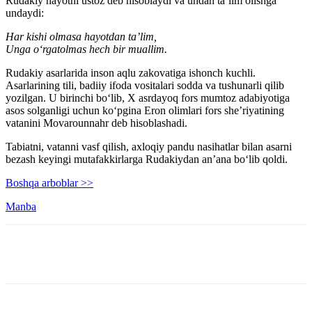
Rudakiy hayotni ustoz deb hisoblaydi va undan ta’lim olishga
undaydi:
Har kishi olmasa hayotdan ta’lim,
Unga o‘rgatolmas hech bir muallim.
Rudakiy asarlarida inson aqlu zakovatiga ishonch kuchli.
Asarlarining tili, badiiy ifoda vositalari sodda va tushunarli qilib
yozilgan. U birinchi bo‘lib, X asrdayoq fors mumtoz adabiyotiga
asos solganligi uchun ko‘pgina Eron olimlari fors she’riyatining
vatanini Movarounnahr deb hisoblashadi.
Tabiatni, vatanni vasf qilish, axloqiy pandu nasihatlar bilan asarni
bezash keyingi mutafakkirlarga Rudakiydan an’ana bo‘lib qoldi.
Boshqa arboblar >>
Manba