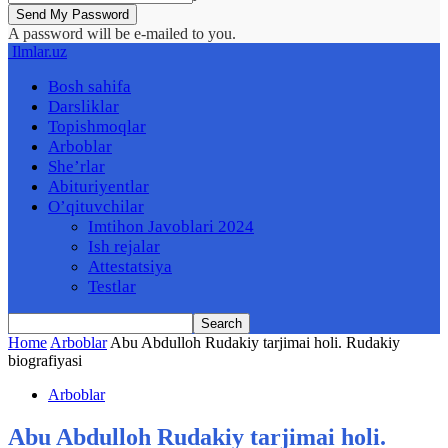
A password will be e-mailed to you.
Ilmlar.uz
Bosh sahifa
Darsliklar
Topishmoqlar
Arboblar
She’rlar
Abituriyentlar
O’qituvchilar
Imtihon Javoblari 2024
Ish rejalar
Attestatsiya
Testlar
Home
Arboblar
Abu Abdulloh Rudakiy tarjimai holi. Rudakiy
biografiyasi
Arboblar
Abu Abdulloh Rudakiy tarjimai holi.