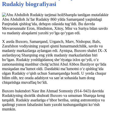
Rudakiy biografiyasi
Sharqda tanilgan mutafakkir
Abu Abdulloh Ja’far Rudakiy 860 yilda Samarqand yaqinidagi
Panjrudak qishlog‘ida, dehqon oilasida tug‘ildi. Bu davrda
Movarounnahr Eron, Hindiston, Xitoy, Misr va Suriya bilan savdo
va madaniy aloqalarni yaxshi yo‘lga qo‘ygan edi
.
X asrda Buxoro, Samarqand, Urganch, Marv, Nishopur, Balx,
Zarafshon vodiysining yuqori qismi hunarmandchilik, savdo va
madaniy markazlarga aylangan edi. Ayniqsa, Buxoro shahri IX–X
asrlardayoq Sharqning eng yirik madaniy markazlaridan biri
bo‘lgan. Rudakiy yoshligidanoq she’riyatga ixlos qo‘ydi, o‘z
zamonasining mashhur cholg‘uchisi Abul Abbos Baxtiyor qo‘lida
musiqadan ma’lumot oldi. Dastlabki ma’lumotni o‘z qishlog‘ida
olgan Rudakiy o‘qish uchun Samarqandga bordi. U yerda chuqur
bilim olib, tez orada adabiyot va san’at sohasida ham dong
chiqarishga muvaffaq bo‘ldi.
Buxoro hukmdori Nasr ibn Ahmad Somoniy (914–943) davrida
Rudakiyning shoirlik shuhrati Buxoro va umuman Sharqqa keng
tarqaldi. Rudakiy asarlariga e’tibor berilsa, uning astronomiya va
qadimgi yunon falsafasini ham yaxshi tushunganligini ko‘rish
mumkin.