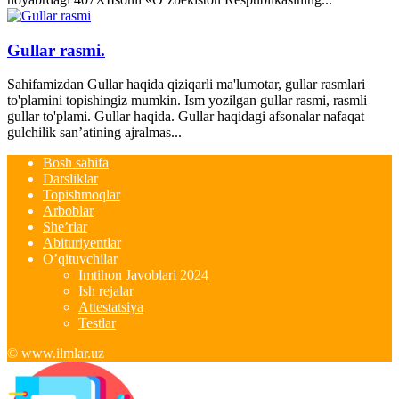
Gullar rasmi.
Sahifamizdan Gullar haqida qiziqarli ma'lumotar, gullar rasmlari
to'plamini topishingiz mumkin. Ism yozilgan gullar rasmi, rasmli
gullar to'plami. Gullar haqida. Gullar haqidagi afsonalar nafaqat
gulchilik san’atining ajralmas...
Bosh sahifa
Darsliklar
Topishmoqlar
Arboblar
She’rlar
Abituriyentlar
O’qituvchilar
Imtihon Javoblari 2024
Ish rejalar
Attestatsiya
Testlar
© www.ilmlar.uz