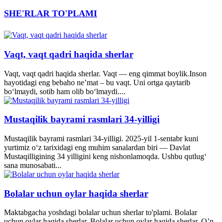
SHE'RLAR TO'PLAMI
Vaqt, vaqt qadri haqida sherlar
Vaqt, vaqt qadri haqida sherlar. Vaqt — eng qimmat boylik.Inson
hayotidagi eng bebaho ne’mat – bu vaqt. Uni ortga qaytarib
bo‘lmaydi, sotib ham olib bo‘lmaydi....
Mustaqilik bayrami rasmlari 34-yilligi
Mustaqilik bayrami rasmlari 34-yilligi. 2025-yil 1-sentabr kuni
yurtimiz o‘z tarixidagi eng muhim sanalardan biri — Davlat
Mustaqilligining 34 yilligini keng nishonlamoqda. Ushbu qutlug‘
sana munosabati...
Bolalar uchun oylar haqida sherlar
Maktabgacha yoshdagi bolalar uchun sherlar to'plami. Bolalar
uchun oylar haqida sherlar. Bolalar uchun oylar haqida sherlar. O’n