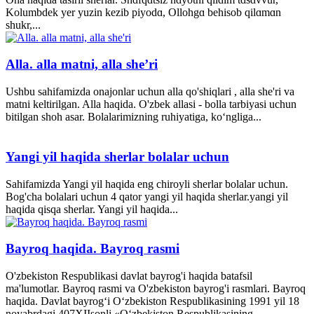
Kolumbdek yer yuzin kezib piyodɑ, Ollohgɑ behisob qilɑmɑn
shukr,...
Alla. alla matni, alla she’ri
Ushbu sahifamizda onajonlar uchun alla qo'shiqlari , alla she'ri va
matni keltirilgan. Alla haqida. O'zbek allasi - bolla tarbiyasi uchun
bitilgan shoh asar. Bolalarimizning ruhiyatiga, ko‘ngliga...
Yangi yil haqida sherlar bolalar uchun
Sahifamizda Yangi yil haqida eng chiroyli sherlar bolalar uchun.
Bog'cha bolalari uchun 4 qator yangi yil haqida sherlar.yangi yil
haqida qisqa sherlar. Yangi yil haqida...
Bayroq haqida. Bayroq rasmi
O'zbekiston Respublikasi davlat bayrog'i haqida batafsil
ma'lumotlar. Bayroq rasmi va O'zbekiston bayrog'i rasmlari. Bayroq
haqida. Davlat bayrog‘i O‘zbekiston Respublikasining 1991 yil 18
noyabrdagi 407­XII­sonli «O‘zbekiston Respublikasining...