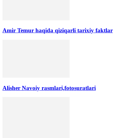
Amir Temur haqida qiziqarli tarixiy faktlar
Alisher Navoiy rasmlari,fotosuratlari