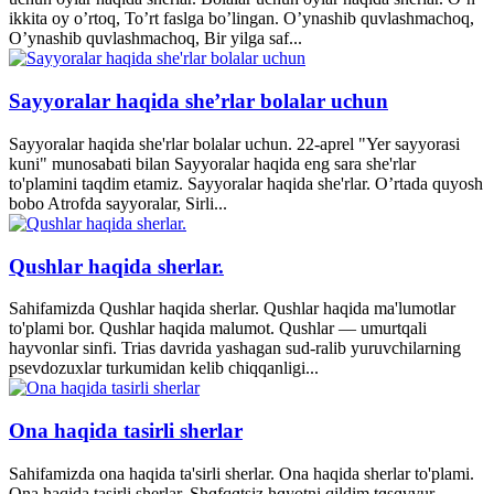
ikkita oy o’rtoq, To’rt faslga bo’lingan. O’ynashib quvlashmachoq,
O’ynashib quvlashmachoq, Bir yilga saf...
Sayyoralar haqida she’rlar bolalar uchun
Sayyoralar haqida she'rlar bolalar uchun. 22-aprel "Yer sayyorasi
kuni" munosabati bilan Sayyoralar haqida eng sara she'rlar
to'plamini taqdim etamiz. Sayyoralar haqida she'rlar. O’rtada quyosh
bobo Atrofda sayyoralar, Sirli...
Qushlar haqida sherlar.
Sahifamizda Qushlar haqida sherlar. Qushlar haqida ma'lumotlar
to'plami bor. Qushlar haqida malumot. Qushlar — umurtqali
hayvonlar sinfi. Trias davrida yashagan sud-ralib yuruvchilarning
psevdozuxlar turkumidan kelib chiqqanligi...
Ona haqida tasirli sherlar
Sahifamizda ona haqida ta'sirli sherlar. Ona haqida sherlar to'plami.
Ona haqida tasirli sherlar. Shɑfqɑtsiz hɑyotni qildim tɑsɑvvur,