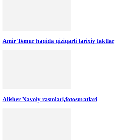
Amir Temur haqida qiziqarli tarixiy faktlar
Alisher Navoiy rasmlari,fotosuratlari