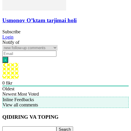
Usmonov O’ktam tarjimai holi
Subscribe
Login
Notify of
0
fikr
Oldest
Newest
Most Voted
Inline Feedbacks
View all comments
QIDIRING VA TOPING