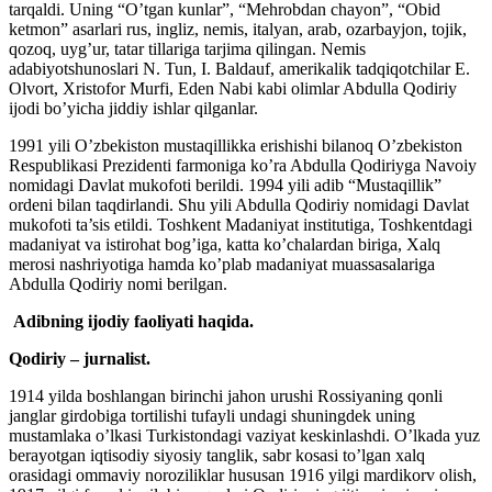
tarqaldi. Uning “O’tgan kunlar”, “Mehrobdan chayon”, “Obid
ketmon” asarlari rus, ingliz, nemis, italyan, arab, ozarbayjon, tojik,
qozoq, uyg’ur, tatar tillariga tarjima qilingan. Nemis
adabiyotshunoslari N. Tun, I. Baldauf, amerikalik tadqiqotchilar E.
Olvort, Xristofor Murfi, Eden Nabi kabi olimlar Abdulla Qodiriy
ijodi bo’yicha jiddiy ishlar qilganlar.
1991 yili O’zbekiston mustaqillikka erishishi bilanoq O’zbekiston
Respublikasi Prezidenti farmoniga ko’ra Abdulla Qodiriyga Navoiy
nomidagi Davlat mukofoti berildi. 1994 yili adib “Mustaqillik”
ordeni bilan taqdirlandi. Shu yili Abdulla Qodiriy nomidagi Davlat
mukofoti ta’sis etildi. Toshkent Madaniyat institutiga, Toshkentdagi
madaniyat va istirohat bog’iga, katta ko’chalardan biriga, Xalq
merosi nashriyotiga hamda ko’plab madaniyat muassasalariga
Abdulla Qodiriy nomi berilgan.
Adibning ijodiy faoliyati haqida.
Qodiriy – jurnalist.
1914 yilda boshlangan birinchi jahon urushi Rossiyaning qonli
janglar girdobiga tortilishi tufayli undagi shuningdek uning
mustamlaka o’lkasi Turkistondagi vaziyat keskinlashdi. O’lkada yuz
berayotgan iqtisodiy siyosiy tanglik, sabr kosasi to’lgan xalq
orasidagi ommaviy noroziliklar hususan 1916 yilgi mardikorv olish,