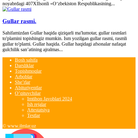
noyabrdagi 407­XII­sonli «O‘zbekiston Respublikasining...
Gullar rasmi.
Sahifamizdan Gullar haqida qiziqarli ma'lumotar, gullar rasmlari
to'plamini topishingiz mumkin. Ism yozilgan gullar rasmi, rasmli
gullar to'plami. Gullar haqida. Gullar haqidagi afsonalar nafaqat
gulchilik san’atining ajralmas...
Bosh sahifa
Darsliklar
Topishmoqlar
Arboblar
She’rlar
Abituriyentlar
O’qituvchilar
Imtihon Javoblari 2024
Ish rejalar
Attestatsiya
Testlar
© www.ilmlar.uz