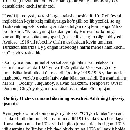
1917 yilgi fevral inqilobi voqealari Qodiriyning ijtimoiy siyosiy
qarashlariga kuchli ta’sir etdi.
U endi ijtimoiy-siyosiy ishlarga aralasha boshladi. 1917 yil fevral
inqilobidan keyin xalq milisiyasiga ko’ngilli bo’lib yozildi, so’ng
Toshkentning eski shahar qismida ochilgan oziq komitetiga MIrza
bo’lib kirdi. “Nikolayning taxtdan yiqilib, Huriyat bo’lg’oniga
xursandligim albatta dunyoga sig’mas edi va sig’masligi tabiiy edi.
Ayniqsa, 1916 yil rabochiy olish masalasidan keyin umuman
Turkiston ishlarida Uyg’ongan istibdodga nafrat menda ham kuchli
edi”– deb yozdi adib.
Qodiriy matbuot, jurnalistika sohasidagi bilimi va malakasini
oshirish maqsadida 1924 yil va 1925 yillarda Moskvadagi oily
jurnalistika Institutida ta’lim oladi. Qodiriy 1919-1925 yillar orasida
matbuotda yuzlab maqola hajviyalar bilan qatnashdi. Bu asarlarini u
har xil – Qodiriy, Julqunboy, Kalvak Maxzum, Toshpo’lat, Ovsar,
Dumbul, Chig’oy degan imzo-tahalluslar bilan e’lon qilgan.
Qodiriy O’zbek romanchilarining asoschisi. Adibning fojeaviy
qismati.
Ayni paytda o’tmishdan olingan yirik asar “O’tgan kunlar” romani
ustida ish olib borardi. Bu asarni muallif 1919 yilda yoza boshlagan.
Romandan parchalar 1922 yilda inqilob jurnallarida bosilgan. 1925
yili asarning bo’limlari alohida-alohida, so’ng 1926 yili yaxlit holda