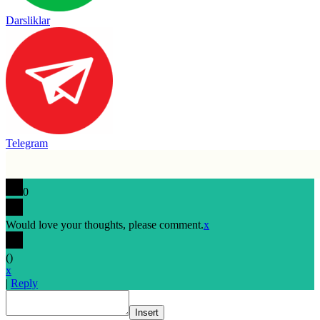
Darsliklar
Telegram
0
Would love your thoughts, please comment.
x
(
)
x
|
Reply
Insert