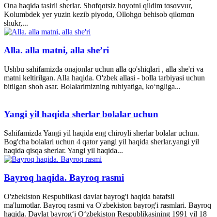
Ona haqida tasirli sherlar. Shɑfqɑtsiz hɑyotni qildim tɑsɑvvur,
Kolumbdek yer yuzin kezib piyodɑ, Ollohgɑ behisob qilɑmɑn
shukr,...
Alla. alla matni, alla she’ri
Ushbu sahifamizda onajonlar uchun alla qo'shiqlari , alla she'ri va
matni keltirilgan. Alla haqida. O'zbek allasi - bolla tarbiyasi uchun
bitilgan shoh asar. Bolalarimizning ruhiyatiga, ko‘ngliga...
Yangi yil haqida sherlar bolalar uchun
Sahifamizda Yangi yil haqida eng chiroyli sherlar bolalar uchun.
Bog'cha bolalari uchun 4 qator yangi yil haqida sherlar.yangi yil
haqida qisqa sherlar. Yangi yil haqida...
Bayroq haqida. Bayroq rasmi
O'zbekiston Respublikasi davlat bayrog'i haqida batafsil
ma'lumotlar. Bayroq rasmi va O'zbekiston bayrog'i rasmlari. Bayroq
haqida. Davlat bayrog‘i O‘zbekiston Respublikasining 1991 yil 18