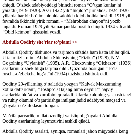
chiqdi. O’zbek adabiyotidagi birinchi roman “O’tgan kunlar”ni
yaratdi (1919-1920). Asar 1922 yili “Inqilob” jurnalida, 1924-1926
yillarda har bir bo’limi alohida-alohida kitob holida bosildi. 1918 yil
fevralida ikkinchi yirik romani – “Mehrobdan chayon”ni yozib
tugatdi. Roman 1929 yili Samarqandda bosilib chiqdi. 1934 yili adib
“Obid ketmon” qissasini yozdi.
Abdulla Qodiriy she’rlar to’plami >>
Abdulla Qodiriy tilshunos va tarjimon sifatida ham katta ishlar qildi.
U tatar fizik olimi Abdulla Shinosiyning “Fizika” (1928), N.V.
Gogolning “Uylanish” (1935), A.R. Chexovning “Olchazor” (1936)
asarlarini o’zbek tiliga tarjima qildi. Qozonda bosilgan “To’la
ruscha-o’zbekcha lug’at”ni (1934) tuzishda ishtirok etdi.
Qodiriy 20-yillarning o’rtalarida yozgan “Kalvak Maxzumning
xotira daftaridan”, “Toshpo’lat tajang nima deydir?” hajviy
asarlarida bid’at va xurofotni qoraladi. Ularda xalqning yashash tarzi
va ruhiy olamini o’zgartirishga intilgan jadid adabiyoti maqsad va
g’oyalari o’z ifodasini topgan.
Ma’rifatparvarlik, millat ozodligi va istiqlol g’oyalari Abdulla
Qodiriy asarlarining leytmotivini tashkil qiladi.
Abdulla Qodiriy asarlari, ayniqsa, romanlari jahon miqyosida keng