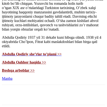
kitob bo’lib chiqqan. Yozuvchi bu romanda holis turib
o’tgan XIX asr o’rtalaridagi Turkiston tarixining, O’zbek xalqi
hayotining haqqoniy manzarasini gavdalantirdi, muhim tarixiy-
ijtimoiy jarayonlarni chuqur badiiy tahlil etadi. Davrning etkchi
ijtimoiy kuchlari mohiyatini ochadi. O’sha zamon kishilari ahvol
ruhiyati, orzu-intilishlari, quvonch va tashvishlarini zo’r mahorat
bilan yorqin obrazlar orqali ko’rsatadi.
Abdulla Qodiriy 1937 yil 31 dekabr kuni hibsga olindi. 1938 yil 4
oktyabrida Cho’lpon, Fitrat kabi maslakdoshlari bilan birga qatl
etildi.
Abdulla Qodiriy she’rlar to’plami >>
Abdulla Qahhor haqida >>
Boshqa arboblar >>
Manba