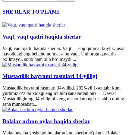
SHE'RLAR TO'PLAMI
Vaqt, vaqt qadri haqida sherlar
Vaqt, vaqt qadri haqida sherlar. Vaqt — eng qimmat boylik.Inson
hayotidagi eng bebaho ne’mat – bu vaqt. Uni ortga qaytarib
bo‘lmaydi, sotib ham olib bo‘lmaydi....
Mustaqilik bayrami rasmlari 34-yilligi
Mustaqilik bayrami rasmlari 34-yilligi. 2025-yil 1-sentabr kuni
yurtimiz o‘z tarixidagi eng muhim sanalardan biri — Davlat
Mustaqilligining 34 yilligini keng nishonlamoqda. Ushbu qutlug‘
sana munosabati...
Bolalar uchun oylar haqida sherlar
Maktabgacha yoshdagi bolalar uchun sherlar to'plami. Bolalar