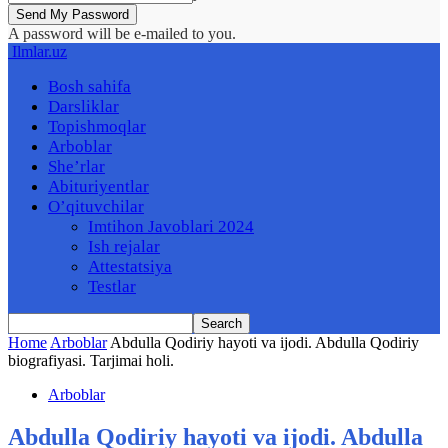
A password will be e-mailed to you.
Ilmlar.uz
Bosh sahifa
Darsliklar
Topishmoqlar
Arboblar
She’rlar
Abituriyentlar
O’qituvchilar
Imtihon Javoblari 2024
Ish rejalar
Attestatsiya
Testlar
Home
Arboblar
Abdulla Qodiriy hayoti va ijodi. Abdulla Qodiriy
biografiyasi. Tarjimai holi.
Arboblar
Abdulla Qodiriy hayoti va ijodi. Abdulla