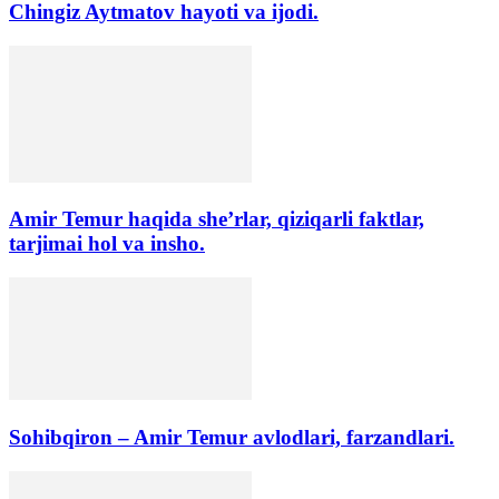
Chingiz Aytmatov hayoti va ijodi.
Amir Temur haqida she’rlar, qiziqarli faktlar,
tarjimai hol va insho.
Sohibqiron – Amir Temur avlodlari, farzandlari.