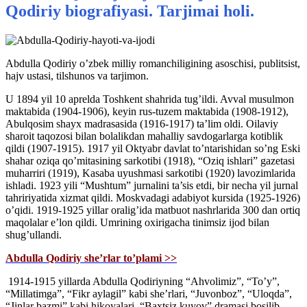
Qodiriy biografiyasi. Tarjimai holi.
Abdulla Qodiriy o’zbek milliy romanchiligining asoschisi, publitsist,
hajv ustasi, tilshunos va tarjimon.
U 1894 yil 10 aprelda Toshkent shahrida tug’ildi. Avval musulmon
maktabida (1904-1906), keyin rus-tuzem maktabida (1908-1912),
Abulqosim shayx madrasasida (1916-1917) ta’lim oldi. Oilaviy
sharoit taqozosi bilan bolalikdan mahalliy savdogarlarga kotiblik
qildi (1907-1915). 1917 yil Oktyabr davlat to’ntarishidan so’ng Eski
shahar oziqa qo’mitasining sarkotibi (1918), “Oziq ishlari” gazetasi
muharriri (1919), Kasaba uyushmasi sarkotibi (1920) lavozimlarida
ishladi. 1923 yili “Mushtum” jurnalini ta’sis etdi, bir necha yil jurnal
tahririyatida xizmat qildi. Moskvadagi adabiyot kursida (1925-1926)
o’qidi. 1919-1925 yillar oralig’ida matbuot nashrlarida 300 dan ortiq
maqolalar e’lon qildi. Umrining oxirigacha tinimsiz ijod bilan
shug’ullandi.
Abdulla Qodiriy she’rlar to’plami >>
1914-1915 yillarda Abdulla Qodiriyning “Ahvolimiz”, “To’y”,
“Millatimga”, “Fikr aylagil” kabi she’rlari, “Juvonboz”, “Uloqda”,
“Jinlar bazmi” kabi hikoyalari, “Baxtsiz kuyov” dramasi bosilib