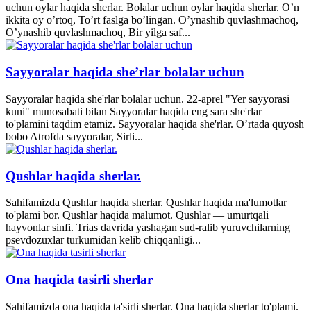
uchun oylar haqida sherlar. Bolalar uchun oylar haqida sherlar. O’n
ikkita oy o’rtoq, To’rt faslga bo’lingan. O’ynashib quvlashmachoq,
O’ynashib quvlashmachoq, Bir yilga saf...
Sayyoralar haqida she’rlar bolalar uchun
Sayyoralar haqida she'rlar bolalar uchun. 22-aprel "Yer sayyorasi
kuni" munosabati bilan Sayyoralar haqida eng sara she'rlar
to'plamini taqdim etamiz. Sayyoralar haqida she'rlar. O’rtada quyosh
bobo Atrofda sayyoralar, Sirli...
Qushlar haqida sherlar.
Sahifamizda Qushlar haqida sherlar. Qushlar haqida ma'lumotlar
to'plami bor. Qushlar haqida malumot. Qushlar — umurtqali
hayvonlar sinfi. Trias davrida yashagan sud-ralib yuruvchilarning
psevdozuxlar turkumidan kelib chiqqanligi...
Ona haqida tasirli sherlar
Sahifamizda ona haqida ta'sirli sherlar. Ona haqida sherlar to'plami.