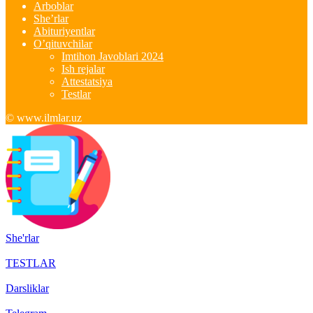
Arboblar
She’rlar
Abituriyentlar
O’qituvchilar
Imtihon Javoblari 2024
Ish rejalar
Attestatsiya
Testlar
© www.ilmlar.uz
She'rlar
TESTLAR
Darsliklar