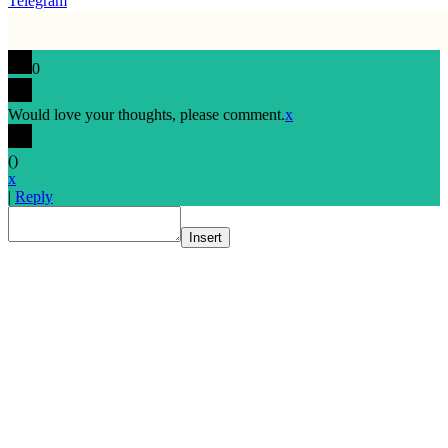
Telegram
0
Would love your thoughts, please comment.
x
(
)
x
|
Reply
Insert