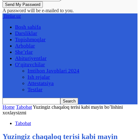
A password will be e-mailed to you.
Ilmlar.uz
Bosh sahifa
Darsliklar
Topishmoqlar
Arboblar
She’rlar
Abituriyentlar
O’qituvchilar
Imtihon Javoblari 2024
Ish rejalar
Attestatsiya
Testlar
Home
Tabobat
Yuzingiz chaqaloq terisi kabi mayin bo’lishini
xoxlaysizmi
Tabobat
Yuzingiz chaqaloq terisi kabi mayin