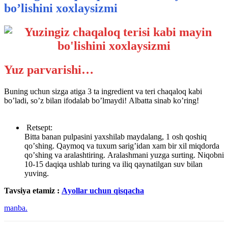
bo’lishini xoxlaysizmi
Yuz parvarishi…
Buning uchun sizga atiga 3 ta ingredient va teri chaqaloq kabi
boʼladi, soʼz bilan ifodalab boʼlmaydi! Аlbatta sinab koʼring!
⠀
Retsept:
Bitta banan pulpasini yaxshilab maydalang, 1 osh qoshiq
qoʼshing. Qaymoq va tuxum sarigʼidan xam bir xil miqdorda
qoʼshing va aralashtiring. Аralashmani yuzga surting. Niqobni
10-15 daqiqa ushlab turing va iliq qaynatilgan suv bilan
yuving.
Tavsiya etamiz :
Аyollar uchun qisqacha
manba.