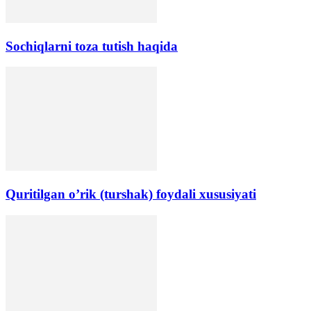
Sochiqlarni toza tutish haqida
Quritilgan o’rik (turshak) foydali xususiyati