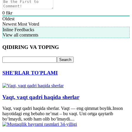
0
fikr
Oldest
Newest
Most Voted
Inline Feedbacks
View all comments
QIDIRING VA TOPING
SHE'RLAR TO'PLAMI
Vaqt, vaqt qadri haqida sherlar
Vaqt, vaqt qadri haqida sherlar. Vaqt — eng qimmat boylik.Inson
hayotidagi eng bebaho ne’mat – bu vaqt. Uni ortga qaytarib
bo‘lmaydi, sotib ham olib bo‘lmaydi....