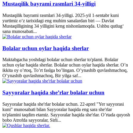
Mustaqilik bayrami rasmlari 34-yilligi
Mustaqilik bayrami rasmlari 34-yilligi. 2025-yil 1-sentabr kuni
yurtimiz o‘z tarixidagi eng muhim sanalardan biri — Davlat
Mustaqilligining 34 yilligini keng nishonlamoqda. Ushbu qutlug‘
sana munosabati...
Bolalar uchun oylar haqida sherlar
Maktabgacha yoshdagi bolalar uchun sherlar to'plami. Bolalar
uchun oylar haqida sherlar. Bolalar uchun oylar haqida sherlar. O’n
ikkita oy o’rtoq, To’rt faslga bo’lingan. O’ynashib quvlashmachoq,
O’ynashib quvlashmachoq, Bir yilga saf...
Sayyoralar haqida she’rlar bolalar uchun
Sayyoralar haqida she'rlar bolalar uchun. 22-aprel "Yer sayyorasi
kuni" munosabati bilan Sayyoralar haqida eng sara she'rlar
to'plamini taqdim etamiz. Sayyoralar haqida she'rlar. O’rtada quyosh
bobo Atrofda sayyoralar, Sirli...