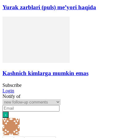
Yurak zarblari (puls) me’yori haqida
Kashnich kimlarga mumkin emas
Subscribe
Login
Notify of