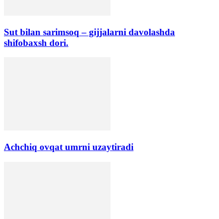
Sut bilan sarimsoq – gijjalarni davolashda
shifobaxsh dori.
Аchchiq ovqat umrni uzaytiradi