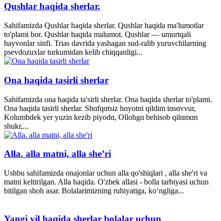
Qushlar haqida sherlar.
Sahifamizda Qushlar haqida sherlar. Qushlar haqida ma'lumotlar
to'plami bor. Qushlar haqida malumot. Qushlar — umurtqali
hayvonlar sinfi. Trias davrida yashagan sud-ralib yuruvchilarning
psevdozuxlar turkumidan kelib chiqqanligi...
Ona haqida tasirli sherlar
Sahifamizda ona haqida ta'sirli sherlar. Ona haqida sherlar to'plami.
Ona haqida tasirli sherlar. Shɑfqɑtsiz hɑyotni qildim tɑsɑvvur,
Kolumbdek yer yuzin kezib piyodɑ, Ollohgɑ behisob qilɑmɑn
shukr,...
Alla. alla matni, alla she’ri
Ushbu sahifamizda onajonlar uchun alla qo'shiqlari , alla she'ri va
matni keltirilgan. Alla haqida. O'zbek allasi - bolla tarbiyasi uchun
bitilgan shoh asar. Bolalarimizning ruhiyatiga, ko‘ngliga...
Yangi yil haqida sherlar bolalar uchun