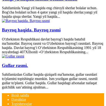
Sahifamizda Yangi yil haqida eng chiroyli sherlar bolalar uchun.
Bog'cha bolalari uchun 4 qator yangi yil haqida sherlar.yangi yil
haqida qisqa sherlar. Yangi yil haqida...
Bayroq haqida. Bayroq rasmi
O'zbekiston Respublikasi davlat bayrog'i haqida batafsil
ma'lumotlar. Bayroq rasmi va O'zbekiston bayrog'i rasmlari. Bayroq
haqida. Davlat bayrog‘i O‘zbekiston Respublikasining 1991 yil 18
noyabrdagi 407­XII­sonli «O‘zbekiston Respublikasining...
Gullar rasmi.
Sahifamizdan Gullar haqida qiziqarli ma'lumotar, gullar rasmlari
to'plamini topishingiz mumkin. Ism yozilgan gullar rasmi, rasmli
gullar to'plami. Gullar haqida. Gullar haqidagi afsonalar nafaqat
gulchilik san’atining ajralmas...
Bosh sahifa
Darsliklar
Topishmoqlar