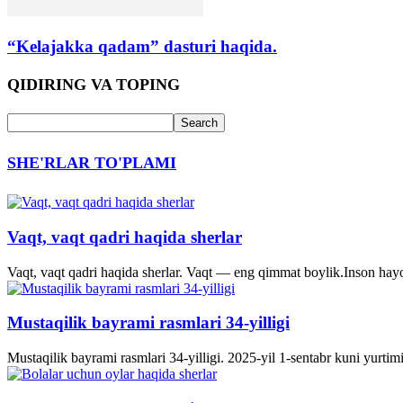
“Kelajakka qadam” dasturi haqida.
QIDIRING VA TOPING
SHE'RLAR TO'PLAMI
Vaqt, vaqt qadri haqida sherlar
Vaqt, vaqt qadri haqida sherlar. Vaqt — eng qimmat boylik.Inson hayo
Mustaqilik bayrami rasmlari 34-yilligi
Mustaqilik bayrami rasmlari 34-yilligi. 2025-yil 1-sentabr kuni yurti