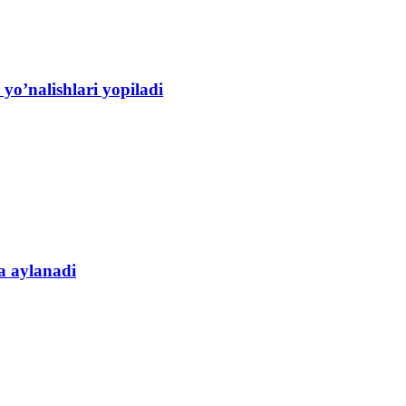
yo’nalishlari yopiladi
a aylanadi