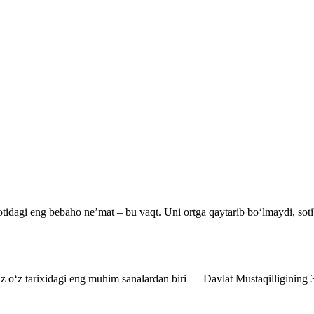
tidagi eng bebaho ne’mat – bu vaqt. Uni ortga qaytarib bo‘lmaydi, soti
miz o‘z tarixidagi eng muhim sanalardan biri — Davlat Mustaqilligining