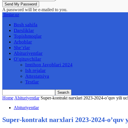
A password will be e-mailed to you.
Ilmlar.uz
Bosh sahifa
Darsliklar
Topishmoqlar
Arboblar
She’rlar
Abituriyentlar
O’qituvchilar
Imtihon Javoblari 2024
Ish rejalar
Attestatsiya
Testlar
Home
Abituriyentlar
Super-kontrakt narxlari 2023-2024-o’quv yili u
Abituriyentlar
Super-kontrakt narxlari 2023-2024-o’quv y