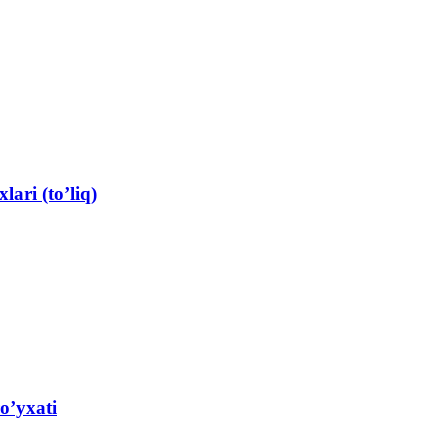
ari (to’liq)
o’yxati