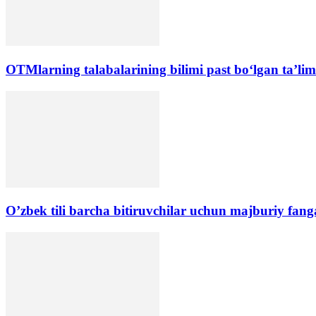
OTMlarning talabalarining bilimi past boʻlgan ta’lim 
O’zbek tili barcha bitiruvchilar uchun majburiy fang