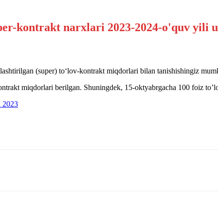
shtirilgan (super) to‘lov-kontrakt miqdorlari bilan tanishishingiz mum
trakt miqdorlari berilgan. Shuningdek, 15-oktyabrgacha 100 foiz to’lo
i 2023