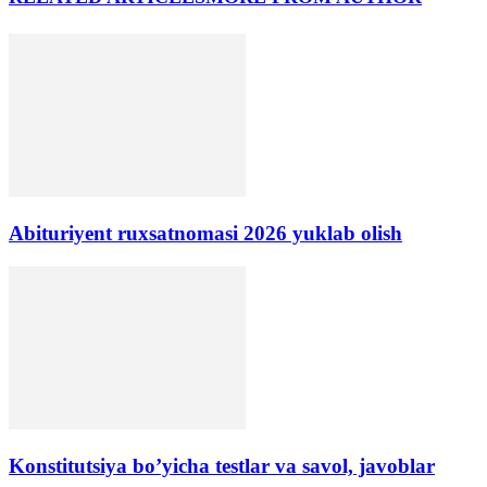
Abituriyent ruxsatnomasi 2026 yuklab olish
Konstitutsiya bo’yicha testlar va savol, javoblar