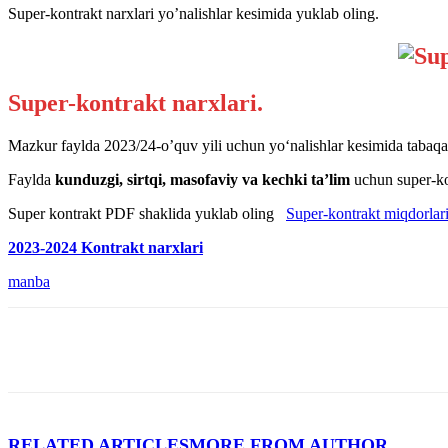
Super-kontrakt narxlari yo’nalishlar kesimida yuklab oling.
Super-kontrakt narxlari.
Mazkur faylda 2023/24-o’quv yili uchun yo‘nalishlar kesimida tabaqala
Faylda
kunduzgi, sirtqi, masofaviy va kechki ta’lim
uchun super-kon
Super kontrakt PDF shaklida yuklab oling
Super-kontrakt miqdorlar
2023-2024 Kontrakt narxlari
manba
RELATED ARTICLES
MORE FROM AUTHOR