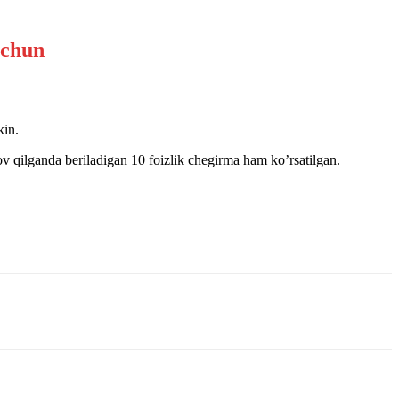
kin.
v qilganda beriladigan 10 foizlik chegirma ham ko’rsatilgan.