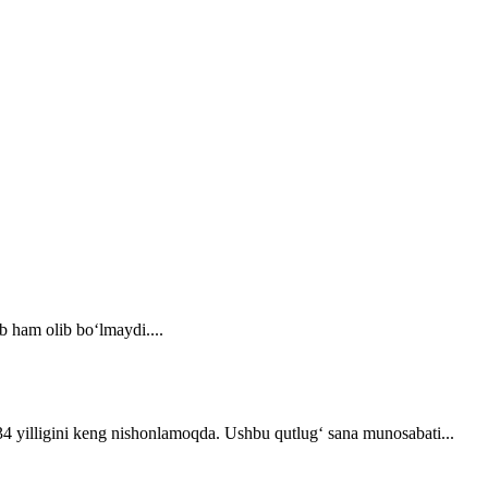
b ham olib bo‘lmaydi....
 34 yilligini keng nishonlamoqda. Ushbu qutlug‘ sana munosabati...