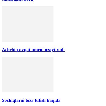
Аchchiq ovqat umrni uzaytiradi
Sochiqlarni toza tutish haqida