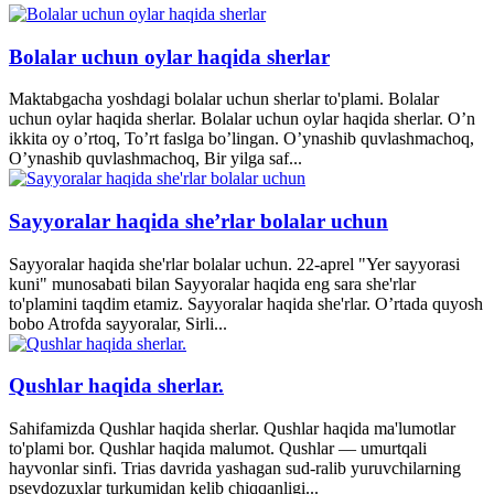
Bolalar uchun oylar haqida sherlar
Maktabgacha yoshdagi bolalar uchun sherlar to'plami. Bolalar
uchun oylar haqida sherlar. Bolalar uchun oylar haqida sherlar. O’n
ikkita oy o’rtoq, To’rt faslga bo’lingan. O’ynashib quvlashmachoq,
O’ynashib quvlashmachoq, Bir yilga saf...
Sayyoralar haqida she’rlar bolalar uchun
Sayyoralar haqida she'rlar bolalar uchun. 22-aprel "Yer sayyorasi
kuni" munosabati bilan Sayyoralar haqida eng sara she'rlar
to'plamini taqdim etamiz. Sayyoralar haqida she'rlar. O’rtada quyosh
bobo Atrofda sayyoralar, Sirli...
Qushlar haqida sherlar.
Sahifamizda Qushlar haqida sherlar. Qushlar haqida ma'lumotlar
to'plami bor. Qushlar haqida malumot. Qushlar — umurtqali
hayvonlar sinfi. Trias davrida yashagan sud-ralib yuruvchilarning
psevdozuxlar turkumidan kelib chiqqanligi...