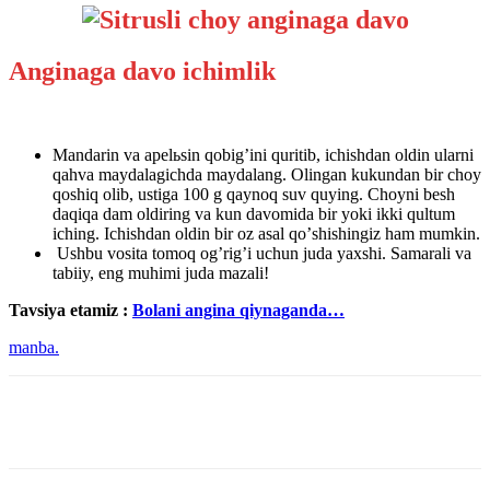
Anginaga davo ichimlik
Mandarin va apelьsin qobigʼini quritib, ichishdan oldin ularni
qahva maydalagichda maydalang. Olingan kukundan bir choy
qoshiq olib, ustiga 100 g qaynoq suv quying. Choyni besh
daqiqa dam oldiring va kun davomida bir yoki ikki qultum
iching. Ichishdan oldin bir oz asal qoʼshishingiz ham mumkin.
Ushbu vosita tomoq ogʼrigʼi uchun juda yaxshi. Samarali va
tabiiy, eng muhimi juda mazali!
Tavsiya etamiz :
Bolani angina qiynaganda…
manba.