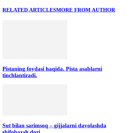
RELATED ARTICLES
MORE FROM AUTHOR
Pistaning foydasi haqida. Pista asablarni
tinchlantiradi.
Sut bilan sarimsoq – gijjalarni davolashda
shifobaxsh dori.