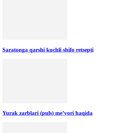
Saratonga qarshi kuchli shifo retsepti
Yurak zarblari (puls) me’yori haqida