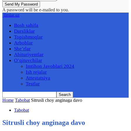
A password will be e-mailed to you.
Ilmlar.uz
Bosh sahifa
Darsliklar
Topishmoqlar
Arboblar
She’rlar
Abituriyentlar
O’qituvchilar
Imtihon Javoblari 2024
Ish rejalar
Attestatsiya
Testlar
Home
Tabobat
Sitrusli choy anginaga davo
Tabobat
Sitrusli choy anginaga davo