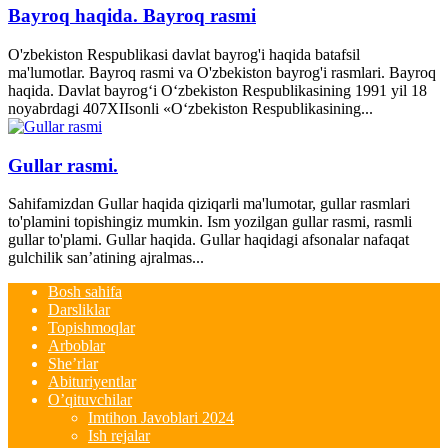
Bayroq haqida. Bayroq rasmi
O'zbekiston Respublikasi davlat bayrog'i haqida batafsil
ma'lumotlar. Bayroq rasmi va O'zbekiston bayrog'i rasmlari. Bayroq
haqida. Davlat bayrog‘i O‘zbekiston Respublikasining 1991 yil 18
noyabrdagi 407­XII­sonli «O‘zbekiston Respublikasining...
Gullar rasmi.
Sahifamizdan Gullar haqida qiziqarli ma'lumotar, gullar rasmlari
to'plamini topishingiz mumkin. Ism yozilgan gullar rasmi, rasmli
gullar to'plami. Gullar haqida. Gullar haqidagi afsonalar nafaqat
gulchilik san’atining ajralmas...
Bosh sahifa
Darsliklar
Topishmoqlar
Arboblar
She’rlar
Abituriyentlar
O’qituvchilar
Imtihon Javoblari 2024
Ish rejalar