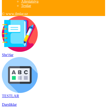
Attestatsiya
Testlar
© www.ilmlar.uz
She'rlar
TESTLAR
Darsliklar