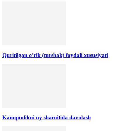
Quritilgan o’rik (turshak) foydali xususiyati
Kamqonlikni uy sharoitida davolash