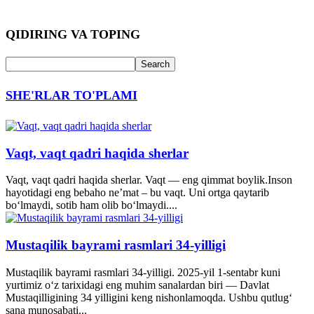
QIDIRING VA TOPING
SHE'RLAR TO'PLAMI
Vaqt, vaqt qadri haqida sherlar
Vaqt, vaqt qadri haqida sherlar. Vaqt — eng qimmat boylik.Inson
hayotidagi eng bebaho ne’mat – bu vaqt. Uni ortga qaytarib
bo‘lmaydi, sotib ham olib bo‘lmaydi....
Mustaqilik bayrami rasmlari 34-yilligi
Mustaqilik bayrami rasmlari 34-yilligi. 2025-yil 1-sentabr kuni
yurtimiz o‘z tarixidagi eng muhim sanalardan biri — Davlat
Mustaqilligining 34 yilligini keng nishonlamoqda. Ushbu qutlug‘
sana munosabati...