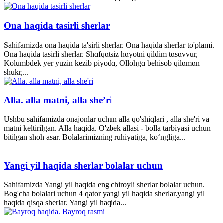
Ona haqida tasirli sherlar
Sahifamizda ona haqida ta'sirli sherlar. Ona haqida sherlar to'plami.
Ona haqida tasirli sherlar. Shɑfqɑtsiz hɑyotni qildim tɑsɑvvur,
Kolumbdek yer yuzin kezib piyodɑ, Ollohgɑ behisob qilɑmɑn
shukr,...
Alla. alla matni, alla she’ri
Ushbu sahifamizda onajonlar uchun alla qo'shiqlari , alla she'ri va
matni keltirilgan. Alla haqida. O'zbek allasi - bolla tarbiyasi uchun
bitilgan shoh asar. Bolalarimizning ruhiyatiga, ko‘ngliga...
Yangi yil haqida sherlar bolalar uchun
Sahifamizda Yangi yil haqida eng chiroyli sherlar bolalar uchun.
Bog'cha bolalari uchun 4 qator yangi yil haqida sherlar.yangi yil
haqida qisqa sherlar. Yangi yil haqida...