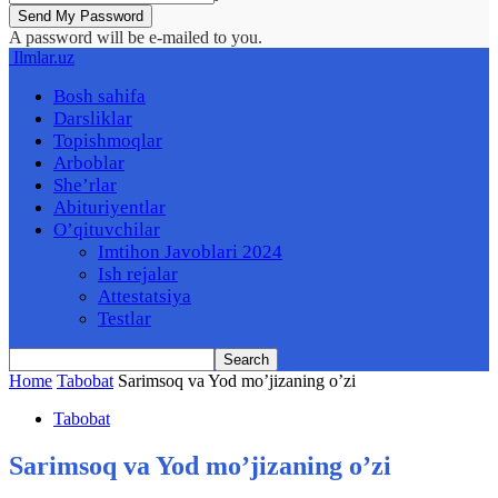
A password will be e-mailed to you.
Ilmlar.uz
Bosh sahifa
Darsliklar
Topishmoqlar
Arboblar
She’rlar
Abituriyentlar
O’qituvchilar
Imtihon Javoblari 2024
Ish rejalar
Attestatsiya
Testlar
Home
Tabobat
Sarimsoq va Yod mo’jizaning o’zi
Tabobat
Sarimsoq va Yod mo’jizaning o’zi