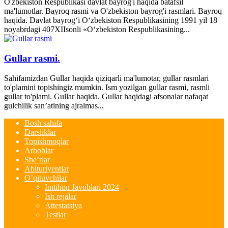
O'zbekiston Respublikasi davlat bayrog'i haqida batafsil
ma'lumotlar. Bayroq rasmi va O'zbekiston bayrog'i rasmlari. Bayroq
haqida. Davlat bayrog‘i O‘zbekiston Respublikasining 1991 yil 18
noyabrdagi 407­XII­sonli «O‘zbekiston Respublikasining...
Gullar rasmi.
Sahifamizdan Gullar haqida qiziqarli ma'lumotar, gullar rasmlari
to'plamini topishingiz mumkin. Ism yozilgan gullar rasmi, rasmli
gullar to'plami. Gullar haqida. Gullar haqidagi afsonalar nafaqat
gulchilik san’atining ajralmas...
Bosh sahifa
Darsliklar
Topishmoqlar
Arboblar
She’rlar
Abituriyentlar
O’qituvchilar
Imtihon Javoblari 2024
Ish rejalar
Attestatsiya
Testlar