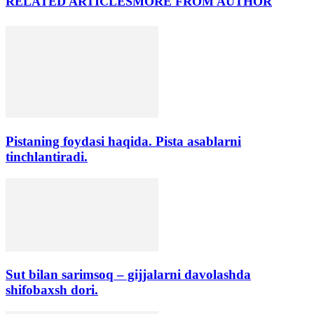
RELATED ARTICLES
MORE FROM AUTHOR
Pistaning foydasi haqida. Pista asablarni
tinchlantiradi.
Sut bilan sarimsoq – gijjalarni davolashda
shifobaxsh dori.