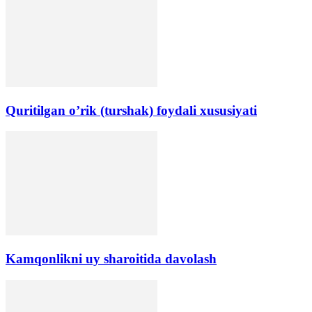
Quritilgan o’rik (turshak) foydali xususiyati
Kamqonlikni uy sharoitida davolash