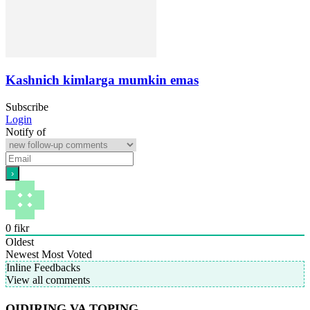
Kashnich kimlarga mumkin emas
Subscribe
Login
Notify of
0
fikr
Oldest
Newest
Most Voted
Inline Feedbacks
View all comments
QIDIRING VA TOPING