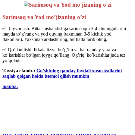
Sarimsoq va Yod mo’jizaning o’zi
✅ Tayyorlash: Bitta shisha idishga sarimsoqni 3-4 chinnigullarini
mayda toʼgʼrang va yod quying (taxminan 3-5 kichik yod
flakonlari). Yaxshilab aralashtiring, bir hafta turib oling.
✅ Qoʼllanilishi: Ikkala tizza, boʼgʼim va har qanday yara va
koʼkarishlar boʼlgan joyga qoʼllang. Ogʼriq, koʼkarishlar juda tez
yoʼqoladi.
Tavsiya etamiz :
Goʼshtning qanday foydali xususiyatlarini
saqlab qolgan holda istemol qilish mumkin
manba.