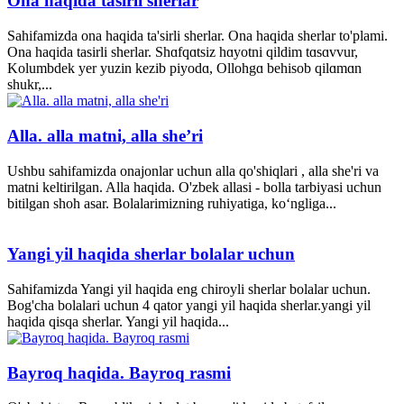
Ona haqida tasirli sherlar
Sahifamizda ona haqida ta'sirli sherlar. Ona haqida sherlar to'plami.
Ona haqida tasirli sherlar. Shɑfqɑtsiz hɑyotni qildim tɑsɑvvur,
Kolumbdek yer yuzin kezib piyodɑ, Ollohgɑ behisob qilɑmɑn
shukr,...
Alla. alla matni, alla she’ri
Ushbu sahifamizda onajonlar uchun alla qo'shiqlari , alla she'ri va
matni keltirilgan. Alla haqida. O'zbek allasi - bolla tarbiyasi uchun
bitilgan shoh asar. Bolalarimizning ruhiyatiga, ko‘ngliga...
Yangi yil haqida sherlar bolalar uchun
Sahifamizda Yangi yil haqida eng chiroyli sherlar bolalar uchun.
Bog'cha bolalari uchun 4 qator yangi yil haqida sherlar.yangi yil
haqida qisqa sherlar. Yangi yil haqida...
Bayroq haqida. Bayroq rasmi