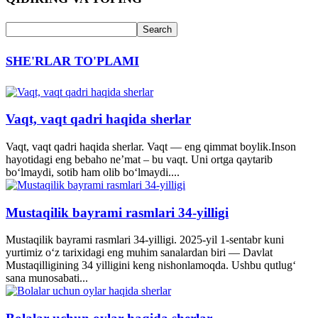
SHE'RLAR TO'PLAMI
Vaqt, vaqt qadri haqida sherlar
Vaqt, vaqt qadri haqida sherlar. Vaqt — eng qimmat boylik.Inson
hayotidagi eng bebaho ne’mat – bu vaqt. Uni ortga qaytarib
bo‘lmaydi, sotib ham olib bo‘lmaydi....
Mustaqilik bayrami rasmlari 34-yilligi
Mustaqilik bayrami rasmlari 34-yilligi. 2025-yil 1-sentabr kuni
yurtimiz o‘z tarixidagi eng muhim sanalardan biri — Davlat
Mustaqilligining 34 yilligini keng nishonlamoqda. Ushbu qutlug‘
sana munosabati...