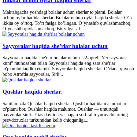
Bolalar uchun oylar haqida sherlar
Maktabgacha yoshdagi bolalar uchun sherlar to'plami. Bolalar
uchun oylar haqida sherlar. Bolalar uchun oylar haqida sherlar. O’n
ikkita oy o’rtoq, To’rt faslga bo’lingan. O’ynashib quvlashmachoq,
O’ynashib quvlashmachoq, Bir yilga saf...
Sayyoralar haqida she’rlar bolalar uchun
Sayyoralar haqida she'rlar bolalar uchun. 22-aprel "Yer sayyorasi
kuni" munosabati bilan Sayyoralar haqida eng sara she'rlar
to'plamini taqdim etamiz. Sayyoralar haqida she'rlar. O’rtada quyosh
bobo Atrofda sayyoralar, Sirli...
Qushlar haqida sherlar.
Sahifamizda Qushlar haqida sherlar. Qushlar haqida ma'lumotlar
to'plami bor. Qushlar haqida malumot. Qushlar — umurtqali
hayvonlar sinfi. Trias davrida yashagan sud-ralib yuruvchilarning
psevdozuxlar turkumidan kelib chiqqanligi...