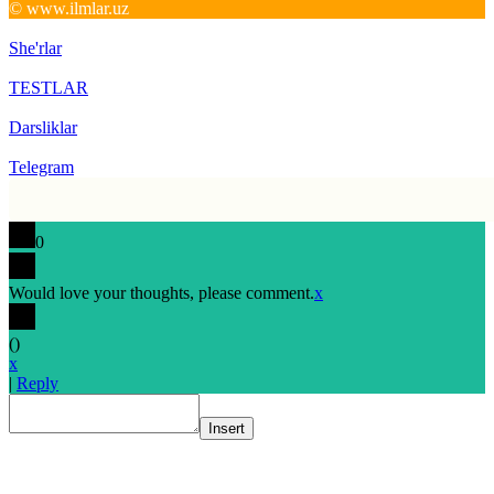
© www.ilmlar.uz
She'rlar
TESTLAR
Darsliklar
Telegram
0
Would love your thoughts, please comment.
x
(
)
x
|
Reply
Insert