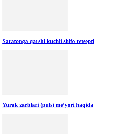
Saratonga qarshi kuchli shifo retsepti
Yurak zarblari (puls) me’yori haqida