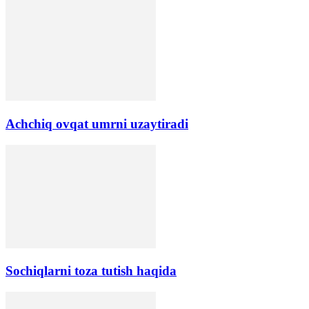
Аchchiq ovqat umrni uzaytiradi
Sochiqlarni toza tutish haqida