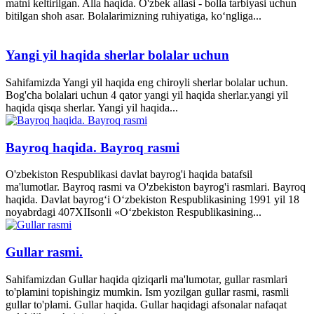
matni keltirilgan. Alla haqida. O'zbek allasi - bolla tarbiyasi uchun
bitilgan shoh asar. Bolalarimizning ruhiyatiga, ko‘ngliga...
Yangi yil haqida sherlar bolalar uchun
Sahifamizda Yangi yil haqida eng chiroyli sherlar bolalar uchun.
Bog'cha bolalari uchun 4 qator yangi yil haqida sherlar.yangi yil
haqida qisqa sherlar. Yangi yil haqida...
Bayroq haqida. Bayroq rasmi
O'zbekiston Respublikasi davlat bayrog'i haqida batafsil
ma'lumotlar. Bayroq rasmi va O'zbekiston bayrog'i rasmlari. Bayroq
haqida. Davlat bayrog‘i O‘zbekiston Respublikasining 1991 yil 18
noyabrdagi 407­XII­sonli «O‘zbekiston Respublikasining...
Gullar rasmi.
Sahifamizdan Gullar haqida qiziqarli ma'lumotar, gullar rasmlari
to'plamini topishingiz mumkin. Ism yozilgan gullar rasmi, rasmli
gullar to'plami. Gullar haqida. Gullar haqidagi afsonalar nafaqat