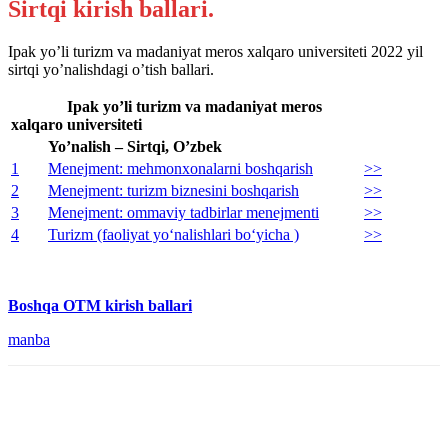
Sirtqi kirish ballari.
Ipak yo’li turizm va madaniyat meros xalqaro universiteti 2022 yil
sirtqi yo’nalishdagi o’tish ballari.
Ipak yo’li turizm va madaniyat meros
xalqaro universiteti
Yo’nalish – Sirtqi, O’zbek
1
Menejment: mehmonxonalarni boshqarish
>>
2
Menejment: turizm biznesini boshqarish
>>
3
Menejment: ommaviy tadbirlar menejmenti
>>
4
Turizm (faoliyat yo‘nalishlari bo‘yicha )
>>
Boshqa OTM kirish ballari
manba