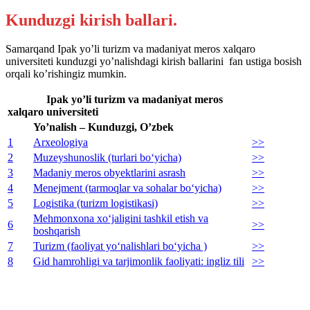
Kunduzgi kirish ballari.
Samarqand Ipak yo’li turizm va madaniyat meros xalqaro
universiteti kunduzgi yo’nalishdagi kirish ballarini fan ustiga bosish
orqali ko’rishingiz mumkin.
Ipak yo’li turizm va madaniyat meros
xalqaro universiteti
Yo’nalish – Kunduzgi, O’zbek
1
Arxeologiya
>>
2
Muzeyshunoslik (turlari bo‘yicha)
>>
3
Madaniy meros obyektlarini asrash
>>
4
Menejment (tarmoqlar va sohalar bo‘yicha)
>>
5
Logistika (turizm logistikasi)
>>
Mehmonxona xo‘jaligini tashkil etish va
6
>>
boshqarish
7
Turizm (faoliyat yo‘nalishlari bo‘yicha )
>>
8
Gid hamrohligi va tarjimonlik faoliyati: ingliz tili
>>