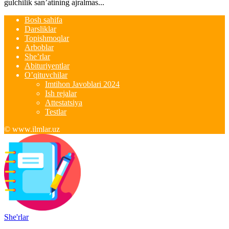
gulchilik san’atining ajralmas...
Bosh sahifa
Darsliklar
Topishmoqlar
Arboblar
She’rlar
Abituriyentlar
O’qituvchilar
Imtihon Javoblari 2024
Ish rejalar
Attestatsiya
Testlar
© www.ilmlar.uz
She'rlar