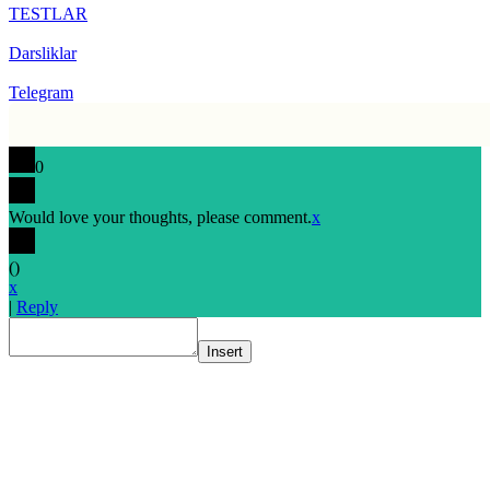
TESTLAR
Darsliklar
Telegram
0
Would love your thoughts, please comment.
x
(
)
x
|
Reply
Insert