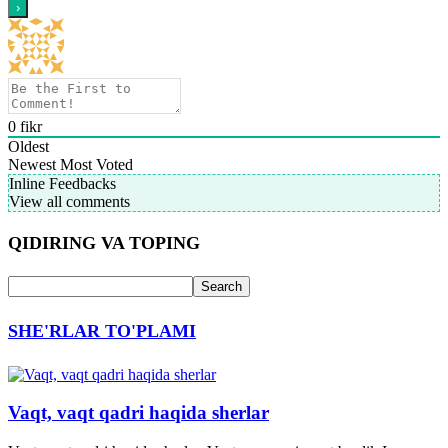
0
fikr
Oldest
Newest
Most Voted
Inline Feedbacks
View all comments
QIDIRING VA TOPING
SHE'RLAR TO'PLAMI
Vaqt, vaqt qadri haqida sherlar