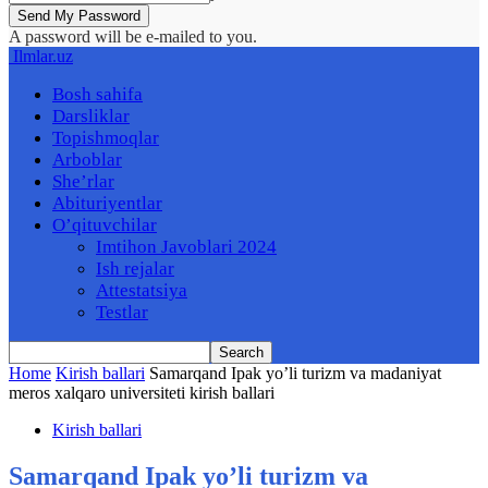
A password will be e-mailed to you.
Ilmlar.uz
Bosh sahifa
Darsliklar
Topishmoqlar
Arboblar
She’rlar
Abituriyentlar
O’qituvchilar
Imtihon Javoblari 2024
Ish rejalar
Attestatsiya
Testlar
Home
Kirish ballari
Samarqand Ipak yo’li turizm va madaniyat
meros xalqaro universiteti kirish ballari
Kirish ballari
Samarqand Ipak yo’li turizm va