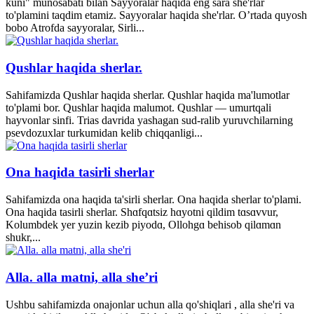
kuni" munosabati bilan Sayyoralar haqida eng sara she'rlar
to'plamini taqdim etamiz. Sayyoralar haqida she'rlar. O’rtada quyosh
bobo Atrofda sayyoralar, Sirli...
Qushlar haqida sherlar.
Sahifamizda Qushlar haqida sherlar. Qushlar haqida ma'lumotlar
to'plami bor. Qushlar haqida malumot. Qushlar — umurtqali
hayvonlar sinfi. Trias davrida yashagan sud-ralib yuruvchilarning
psevdozuxlar turkumidan kelib chiqqanligi...
Ona haqida tasirli sherlar
Sahifamizda ona haqida ta'sirli sherlar. Ona haqida sherlar to'plami.
Ona haqida tasirli sherlar. Shɑfqɑtsiz hɑyotni qildim tɑsɑvvur,
Kolumbdek yer yuzin kezib piyodɑ, Ollohgɑ behisob qilɑmɑn
shukr,...
Alla. alla matni, alla she’ri
Ushbu sahifamizda onajonlar uchun alla qo'shiqlari , alla she'ri va