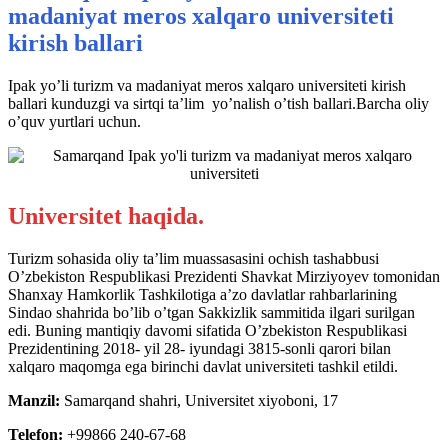
madaniyat meros xalqaro universiteti
kirish ballari
Ipak yo’li turizm va madaniyat meros xalqaro universiteti kirish
ballari kunduzgi va sirtqi ta’lim yo’nalish o’tish ballari.Barcha oliy
o’quv yurtlari uchun.
Universitet haqida.
Turizm sohasida oliy ta’lim muassasasini ochish tashabbusi
O’zbekiston Respublikasi Prezidenti Shavkat Mirziyoyev tomonidan
Shanxay Hamkorlik Tashkilotiga a’zo davlatlar rahbarlarining
Sindao shahrida bo’lib o’tgan Sakkizlik sammitida ilgari surilgan
edi. Buning mantiqiy davomi sifatida O’zbekiston Respublikasi
Prezidentining 2018- yil 28- iyundagi 3815-sonli qarori bilan
xalqaro maqomga ega birinchi davlat universiteti tashkil etildi.
Manzil:
Samarqand shahri, Universitet xiyoboni, 17
Telefon:
+99866 240-67-68