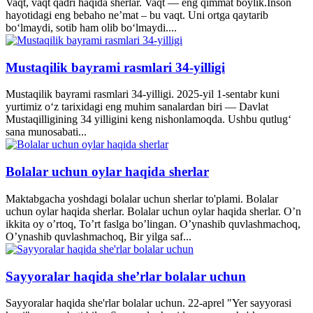
Vaqt, vaqt qadri haqida sherlar. Vaqt — eng qimmat boylik.Inson
hayotidagi eng bebaho ne’mat – bu vaqt. Uni ortga qaytarib
bo‘lmaydi, sotib ham olib bo‘lmaydi....
Mustaqilik bayrami rasmlari 34-yilligi
Mustaqilik bayrami rasmlari 34-yilligi. 2025-yil 1-sentabr kuni
yurtimiz o‘z tarixidagi eng muhim sanalardan biri — Davlat
Mustaqilligining 34 yilligini keng nishonlamoqda. Ushbu qutlug‘
sana munosabati...
Bolalar uchun oylar haqida sherlar
Maktabgacha yoshdagi bolalar uchun sherlar to'plami. Bolalar
uchun oylar haqida sherlar. Bolalar uchun oylar haqida sherlar. O’n
ikkita oy o’rtoq, To’rt faslga bo’lingan. O’ynashib quvlashmachoq,
O’ynashib quvlashmachoq, Bir yilga saf...
Sayyoralar haqida she’rlar bolalar uchun
Sayyoralar haqida she'rlar bolalar uchun. 22-aprel "Yer sayyorasi