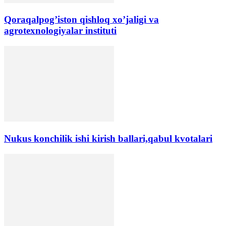
Qoraqalpog’iston qishloq xo’jaligi va
agrotexnologiyalar instituti
Nukus konchilik ishi kirish ballari,qabul kvotalari