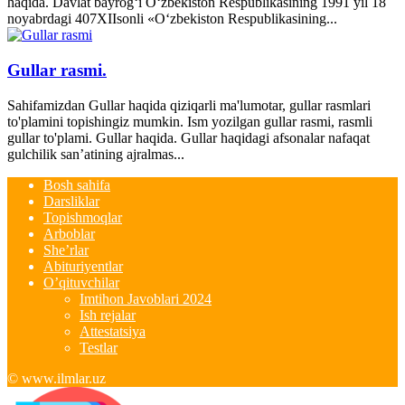
haqida. Davlat bayrog‘i O‘zbekiston Respublikasining 1991 yil 18
noyabrdagi 407­XII­sonli «O‘zbekiston Respublikasining...
Gullar rasmi.
Sahifamizdan Gullar haqida qiziqarli ma'lumotar, gullar rasmlari
to'plamini topishingiz mumkin. Ism yozilgan gullar rasmi, rasmli
gullar to'plami. Gullar haqida. Gullar haqidagi afsonalar nafaqat
gulchilik san’atining ajralmas...
Bosh sahifa
Darsliklar
Topishmoqlar
Arboblar
She’rlar
Abituriyentlar
O’qituvchilar
Imtihon Javoblari 2024
Ish rejalar
Attestatsiya
Testlar
© www.ilmlar.uz