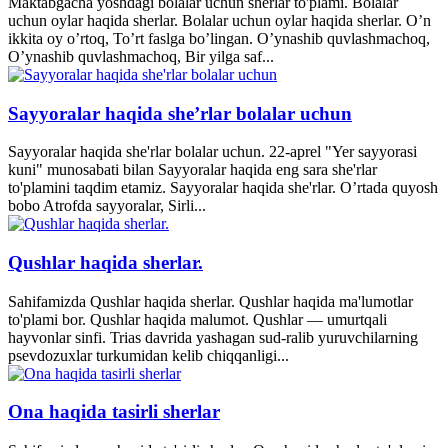
Maktabgacha yoshdagi bolalar uchun sherlar to'plami. Bolalar
uchun oylar haqida sherlar. Bolalar uchun oylar haqida sherlar. O’n
ikkita oy o’rtoq, To’rt faslga bo’lingan. O’ynashib quvlashmachoq,
O’ynashib quvlashmachoq, Bir yilga saf...
Sayyoralar haqida she’rlar bolalar uchun
Sayyoralar haqida she'rlar bolalar uchun. 22-aprel "Yer sayyorasi
kuni" munosabati bilan Sayyoralar haqida eng sara she'rlar
to'plamini taqdim etamiz. Sayyoralar haqida she'rlar. O’rtada quyosh
bobo Atrofda sayyoralar, Sirli...
Qushlar haqida sherlar.
Sahifamizda Qushlar haqida sherlar. Qushlar haqida ma'lumotlar
to'plami bor. Qushlar haqida malumot. Qushlar — umurtqali
hayvonlar sinfi. Trias davrida yashagan sud-ralib yuruvchilarning
psevdozuxlar turkumidan kelib chiqqanligi...
Ona haqida tasirli sherlar