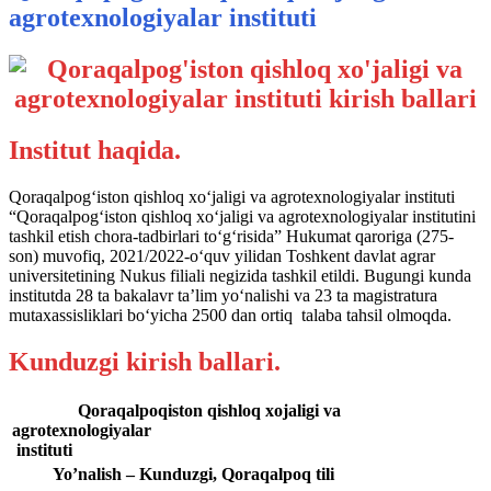
agrotexnologiyalar instituti
Institut haqida.
Qoraqalpog‘iston qishloq xo‘jaligi va agrotexnologiyalar instituti
“Qoraqalpog‘iston qishloq xo‘jaligi va agrotexnologiyalar institutini
tashkil etish chora-tadbirlari to‘g‘risida” Hukumat qaroriga (275-
son) muvofiq, 2021/2022-o‘quv yilidan Toshkent davlat agrar
universitetining Nukus filiali negizida tashkil etildi. Bugungi kunda
institutda 28 ta bakalavr taʼlim yo‘nalishi va 23 ta magistratura
mutaxassisliklari bo‘yicha 2500 dan ortiq talaba tahsil olmoqda.
Kunduzgi kirish ballari.
Qoraqalpoqiston qishloq xojaligi va
agrotexnologiyalar
instituti
Yo’nalish – Kunduzgi, Qoraqalpoq tili