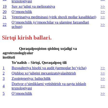
texnologiyasi
19
Suv xo‘jaligi va melioratsiya
>>
20
O‘rmonchilik
>>
21
Veterinariya meditsinasi (yirik shoxli mollar kasalliklari)
>>
O‘rmonchilik (o‘rmonchilar va ularning farzandlari
22
>>
uchun)
Sirtqi kirish ballari.
Qoraqalpoqiston qishloq xojaligi va
agrotexnologiyalar
instituti
Yo’nalish – Sirtqi, Qoraqalpoq tili
1
Buxgalteriya hisobi va audit (tarmoqlar bo‘yicha)
>>
2
Qishloq xo‘jaligini mexanizatsiyalashtirish
>>
3
Zooinjeneriya: baliqchilik
>>
Dorivor o‘simliklarni yetishtirish va qayta ishlash
4
>>
texnologiyasi
5
O‘rmonchilik
>>