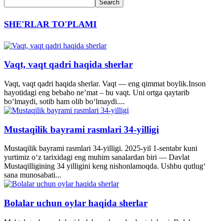
SHE'RLAR TO'PLAMI
Vaqt, vaqt qadri haqida sherlar
Vaqt, vaqt qadri haqida sherlar. Vaqt — eng qimmat boylik.Inson
hayotidagi eng bebaho ne’mat – bu vaqt. Uni ortga qaytarib
bo‘lmaydi, sotib ham olib bo‘lmaydi....
Mustaqilik bayrami rasmlari 34-yilligi
Mustaqilik bayrami rasmlari 34-yilligi. 2025-yil 1-sentabr kuni
yurtimiz o‘z tarixidagi eng muhim sanalardan biri — Davlat
Mustaqilligining 34 yilligini keng nishonlamoqda. Ushbu qutlug‘
sana munosabati...
Bolalar uchun oylar haqida sherlar