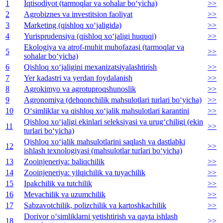
1
Iqtisodiyot (tarmoqlar va sohalar bo‘yicha)
>>
2
Agrobiznes va investitsion faoliyat
>>
3
Marketing (qishloq xo‘jaligida)
>>
4
Yurisprudensiya (qishloq xo‘jaligi huquqi)
>>
Ekologiya va atrof-muhit muhofazasi (tarmoqlar va
5
>>
sohalar bo‘yicha)
6
Qishloq xo‘jaligini mexanizatsiyalashtirish
>>
7
Yer kadastri va yerdan foydalanish
>>
8
Agrokimyo va agrotuproqshunoslik
>>
9
Agronomiya (dehqonchilik mahsulotlari turlari bo‘yicha)
>>
10
O‘simliklar va qishloq xo‘jalik mahsulotlari karantini
>>
Qishloq xo‘jaligi ekinlari seleksiyasi va urug‘chiligi (ekin
11
>>
turlari bo‘yicha)
Qishloq xo‘jalik mahsulotlarini saqlash va dastlabki
12
>>
ishlash texnologiyasi (mahsulotlar turlari bo‘yicha)
13
Zooinjeneriya: baliqchilik
>>
14
Zooinjeneriya: yilqichilik va tuyachilik
>>
15
Ipakchilik va tutchilik
>>
16
Mevachilik va uzumchilik
>>
17
Sabzavotchilik, polizchilik va kartoshkachilik
>>
Dorivor o‘simliklarni yetishtirish va qayta ishlash
18
>>