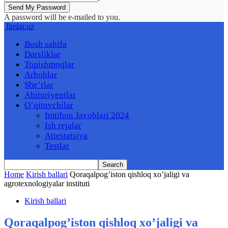
A password will be e-mailed to you.
Ilmlar.uz
Bosh sahifa
Darsliklar
Topishmoqlar
Arboblar
She’rlar
Abituriyentlar
O’qituvchilar
Imtihon Javoblari 2024
Ish rejalar
Attestatsiya
Testlar
Home
Kirish ballari
Qoraqalpog’iston qishloq xo’jaligi va
agrotexnologiyalar instituti
Kirish ballari
Qoraqalpog’iston qishloq xo’jaligi va