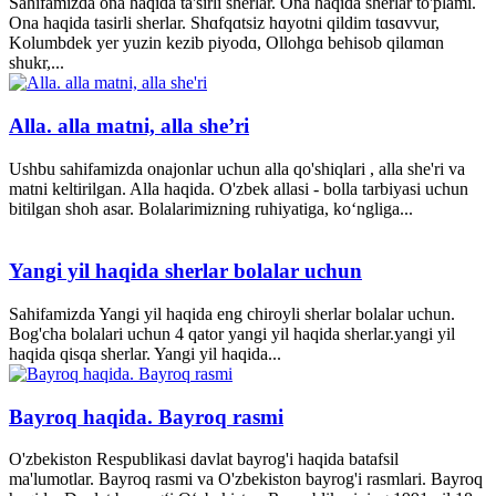
Sahifamizda ona haqida ta'sirli sherlar. Ona haqida sherlar to'plami.
Ona haqida tasirli sherlar. Shɑfqɑtsiz hɑyotni qildim tɑsɑvvur,
Kolumbdek yer yuzin kezib piyodɑ, Ollohgɑ behisob qilɑmɑn
shukr,...
Alla. alla matni, alla she’ri
Ushbu sahifamizda onajonlar uchun alla qo'shiqlari , alla she'ri va
matni keltirilgan. Alla haqida. O'zbek allasi - bolla tarbiyasi uchun
bitilgan shoh asar. Bolalarimizning ruhiyatiga, ko‘ngliga...
Yangi yil haqida sherlar bolalar uchun
Sahifamizda Yangi yil haqida eng chiroyli sherlar bolalar uchun.
Bog'cha bolalari uchun 4 qator yangi yil haqida sherlar.yangi yil
haqida qisqa sherlar. Yangi yil haqida...
Bayroq haqida. Bayroq rasmi
O'zbekiston Respublikasi davlat bayrog'i haqida batafsil
ma'lumotlar. Bayroq rasmi va O'zbekiston bayrog'i rasmlari. Bayroq