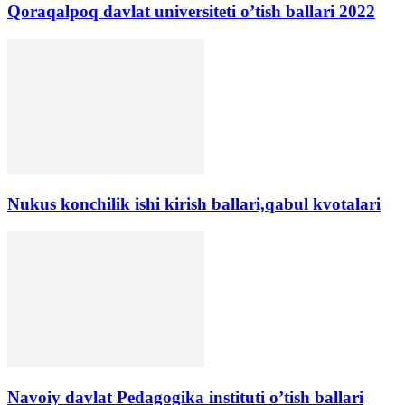
Qoraqalpoq davlat universiteti o’tish ballari 2022
Nukus konchilik ishi kirish ballari,qabul kvotalari
Navoiy davlat Pedagogika instituti o’tish ballari