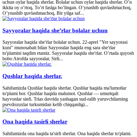
uchun oylar haqida sherlar. Bolalar uchun oylar haqida sherlar. O’n
ikkita oy o’rtoq, To’rt faslga bo’lingan. O’ynashib quvlashmachoq,
O’ynashib quvlashmachoq, Bir yilga saf...
Sayyoralar haqida she’rlar bolalar uchun
Sayyoralar haqida she'rlar bolalar uchun. 22-aprel "Yer sayyorasi
kuni" munosabati bilan Sayyoralar haqida eng sara she'rlar
to'plamini taqdim etamiz. Sayyoralar haqida she'rlar. O’rtada quyosh
bobo Atrofda sayyoralar, Sirli...
Qushlar haqida sherlar.
Sahifamizda Qushlar haqida sherlar. Qushlar haqida ma'lumotlar
to'plami bor. Qushlar haqida malumot. Qushlar — umurtqali
hayvonlar sinfi. Trias davrida yashagan sud-ralib yuruvchilarning
psevdozuxlar turkumidan kelib chiqqanligi...
Ona haqida tasirli sherlar
Sahifamizda ona haqida ta'sirli sherlar. Ona haqida sherlar to'plami.