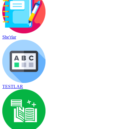
She'rlar
TESTLAR