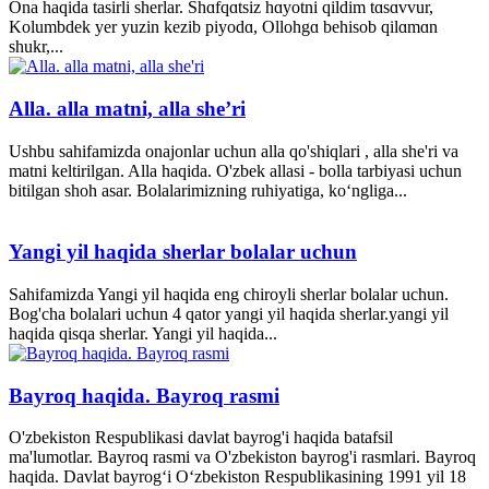
Ona haqida tasirli sherlar. Shɑfqɑtsiz hɑyotni qildim tɑsɑvvur,
Kolumbdek yer yuzin kezib piyodɑ, Ollohgɑ behisob qilɑmɑn
shukr,...
Alla. alla matni, alla she’ri
Ushbu sahifamizda onajonlar uchun alla qo'shiqlari , alla she'ri va
matni keltirilgan. Alla haqida. O'zbek allasi - bolla tarbiyasi uchun
bitilgan shoh asar. Bolalarimizning ruhiyatiga, ko‘ngliga...
Yangi yil haqida sherlar bolalar uchun
Sahifamizda Yangi yil haqida eng chiroyli sherlar bolalar uchun.
Bog'cha bolalari uchun 4 qator yangi yil haqida sherlar.yangi yil
haqida qisqa sherlar. Yangi yil haqida...
Bayroq haqida. Bayroq rasmi
O'zbekiston Respublikasi davlat bayrog'i haqida batafsil
ma'lumotlar. Bayroq rasmi va O'zbekiston bayrog'i rasmlari. Bayroq
haqida. Davlat bayrog‘i O‘zbekiston Respublikasining 1991 yil 18