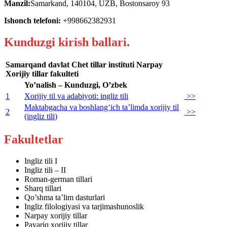
Manzil:
Samarkand, 140104, UZB, Bostonsaroy 93
Ishonch telefoni:
+998662382931
Kunduzgi kirish ballari.
Samarqand davlat Chet tillar instituti Narpay
Xorijiy tillar fakulteti
Yo’nalish – Kunduzgi, O’zbek
1
Xorijiy til va adabiyoti: ingliz tili
>>
Maktabgacha va boshlang‘ich ta’limda xorijiy til
2
>>
(ingliz tili)
Fakultetlar
Ingliz tili I
Ingliz tili – II
Roman-german tillari
Sharq tillari
Qo’shma ta’lim dasturlari
Ingliz filologiyasi va tarjimashunoslik
Narpay xorijiy tillar
Payariq xorijiy tillar