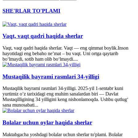
SHE'RLAR TO'PLAMI
Vaqt, vaqt qadri haqida sherlar
Vaqt, vaqt qadri haqida sherlar. Vaqt — eng qimmat boylik.Inson
hayotidagi eng bebaho ne’mat – bu vaqt. Uni ortga qaytarib
bo‘lmaydi, sotib ham olib bo‘lmaydi....
Mustaqilik bayrami rasmlari 34-yilligi
Mustaqilik bayrami rasmlari 34-yilligi. 2025-yil 1-sentabr kuni
yurtimiz o‘z tarixidagi eng muhim sanalardan biri — Davlat
Mustaqilligining 34 yilligini keng nishonlamoqda. Ushbu qutlug‘
sana munosabati...
Bolalar uchun oylar haqida sherlar
Maktabgacha yoshdagi bolalar uchun sherlar to'plami. Bolalar