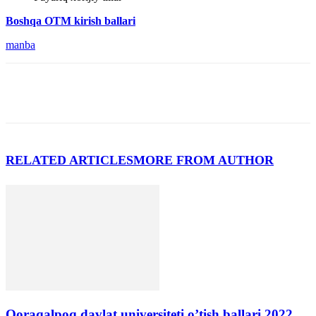
Boshqa OTM kirish ballari
manba
RELATED ARTICLES
MORE FROM AUTHOR
Qoraqalpoq davlat universiteti o’tish ballari 2022