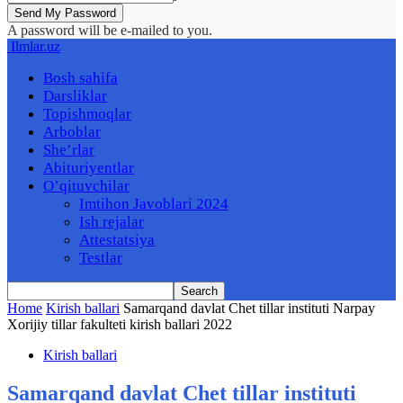
A password will be e-mailed to you.
Ilmlar.uz
Bosh sahifa
Darsliklar
Topishmoqlar
Arboblar
She’rlar
Abituriyentlar
O’qituvchilar
Imtihon Javoblari 2024
Ish rejalar
Attestatsiya
Testlar
Home
Kirish ballari
Samarqand davlat Chet tillar instituti Narpay
Xorijiy tillar fakulteti kirish ballari 2022
Kirish ballari
Samarqand davlat Chet tillar instituti