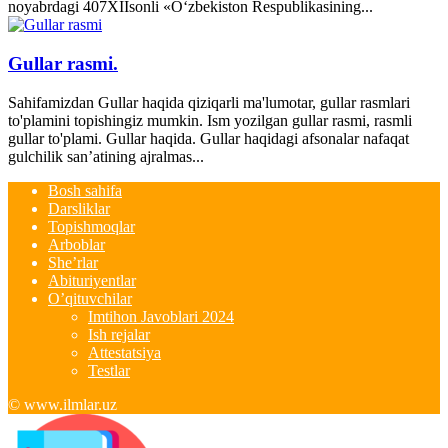
noyabrdagi 407­XII­sonli «O‘zbekiston Respublikasining...
Gullar rasmi.
Sahifamizdan Gullar haqida qiziqarli ma'lumotar, gullar rasmlari
to'plamini topishingiz mumkin. Ism yozilgan gullar rasmi, rasmli
gullar to'plami. Gullar haqida. Gullar haqidagi afsonalar nafaqat
gulchilik san’atining ajralmas...
Bosh sahifa
Darsliklar
Topishmoqlar
Arboblar
She’rlar
Abituriyentlar
O’qituvchilar
Imtihon Javoblari 2024
Ish rejalar
Attestatsiya
Testlar
© www.ilmlar.uz