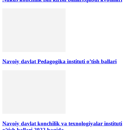
Navoiy davlat Pedagogika instituti o’tish ballari
Navoiy davlat konchilik va texnologiyalar instituti
o’tish ballari 2022 haqida