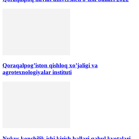
Qoraqalpog’iston qishloq xo’jaligi va
agrotexnologiyalar instituti
Nukus konchilik ishi kirish ballari,qabul kvotalari