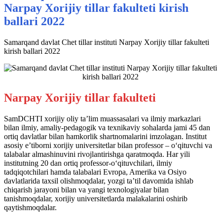
Narpay Xorijiy tillar fakulteti kirish
ballari 2022
Samarqand davlat Chet tillar instituti Narpay Xorijiy tillar fakulteti
kirish ballari 2022
Narpay Xorijiy tillar fakulteti
SamDCHTI xorijiy oliy ta’lim muassasalari va ilmiy markazlari
bilan ilmiy, amaliy-pedagogik va texnikaviy sohalarda jami 45 dan
ortiq davlatlar bilan hamkorlik shartnomalarini imzolagan. Institut
asosiy e’tiborni xorijiy universitetlar bilan professor – o‘qituvchi va
talabalar almashinuvini rivojlantirishga qaratmoqda. Har yili
institutning 20 dan ortiq professor-o‘qituvchilari, ilmiy
tadqiqotchilari hamda talabalari Evropa, Amerika va Osiyo
davlatlarida taxsil olishmoqdalar, yozgi ta’til davomida ishlab
chiqarish jarayoni bilan va yangi texnologiyalar bilan
tanishmoqdalar, xorijiy universitetlarda malakalarini oshirib
qaytishmoqdalar.