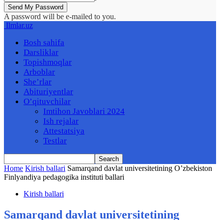
A password will be e-mailed to you.
Ilmlar.uz
Bosh sahifa
Darsliklar
Topishmoqlar
Arboblar
She’rlar
Abituriyentlar
O’qituvchilar
Imtihon Javoblari 2024
Ish rejalar
Attestatsiya
Testlar
Home
Kirish ballari
Samarqand davlat universitetining O’zbekiston
Finlyandiya pedagogika instituti ballari
Kirish ballari
Samarqand davlat universitetining