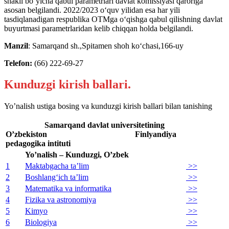
shakli bo‘yicha qabul parametrlari davlat komissiyasi qaroriga
asosan belgilandi. 2022/2023 o‘quv yilidan esa har yili
tasdiqlanadigan respublika OTMga o‘qishga qabul qilishning davlat
buyurtmasi parametrlaridan kelib chiqqan holda belgilandi.
Manzil
: Samarqand sh.,Spitamen shoh ko‘chasi,166-uy
Telefon:
(66) 222-69-27
Kunduzgi kirish ballari.
Yo’nalish ustiga bosing va kunduzgi kirish ballari bilan tanishing
Samarqand davlat universitetining
O’zbekiston Finlyandiya
pedagogika intituti
Yo’nalish – Kunduzgi, O’zbek
1
Maktabgacha ta’lim
>>
2
Boshlang‘ich ta’lim
>>
3
Matematika va informatika
>>
4
Fizika va astronomiya
>>
5
Kimyo
>>
6
Biologiya
>>