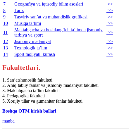
7
Geografiya va iqtisodiy bilim asoslari
>>
8
Tarix
>>
9
Tasviriy san’at va muhandislik grafikasi
>>
10
Musiqa ta’limi
>>
Maktabgacha va boshlang‘ich ta’limda jismoniy
11
>>
tarbiya va sport
12
Jismoniy madaniyat
>>
13
Texnologik ta’lim
>>
14
Sport faoliyati: kurash
>>
Fakultetlari.
1. San’atshunoslik fakulteti
2. Aniq-tabiiy fanlar va jismoniy madaniyat fakulteti
3. Maktabgacha ta’lim fakulteti
4. Pedagogika fakulteti
5. Xorijiy tillar va gumanitar fanlar fakulteti
Boshqa OTM kirish ballari
manba