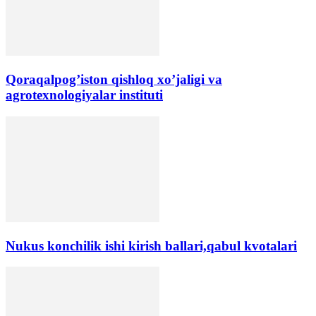
Qoraqalpog’iston qishloq xo’jaligi va
agrotexnologiyalar instituti
Nukus konchilik ishi kirish ballari,qabul kvotalari