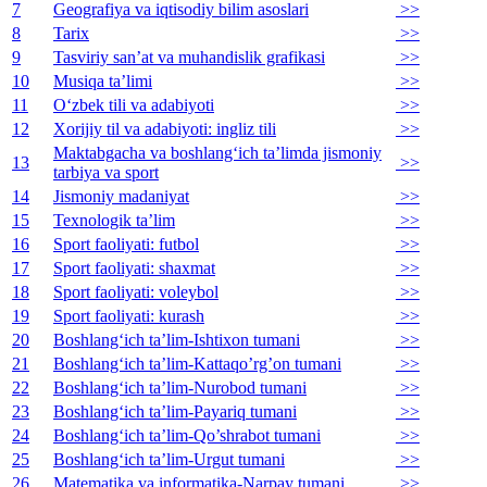
7
Geografiya va iqtisodiy bilim asoslari
>>
8
Tarix
>>
9
Tasviriy san’at va muhandislik grafikasi
>>
10
Musiqa ta’limi
>>
11
O‘zbek tili va adabiyoti
>>
12
Xorijiy til va adabiyoti: ingliz tili
>>
Maktabgacha va boshlang‘ich ta’limda jismoniy
13
>>
tarbiya va sport
14
Jismoniy madaniyat
>>
15
Texnologik ta’lim
>>
16
Sport faoliyati: futbol
>>
17
Sport faoliyati: shaxmat
>>
18
Sport faoliyati: voleybol
>>
19
Sport faoliyati: kurash
>>
20
Boshlang‘ich ta’lim-Ishtixon tumani
>>
21
Boshlang‘ich ta’lim-Kattaqo’rg’on tumani
>>
22
Boshlang‘ich ta’lim-Nurobod tumani
>>
23
Boshlang‘ich ta’lim-Payariq tumani
>>
24
Boshlang‘ich ta’lim-Qo’shrabot tumani
>>
25
Boshlang‘ich ta’lim-Urgut tumani
>>
26
Matematika va informatika-Narpay tumani
>>