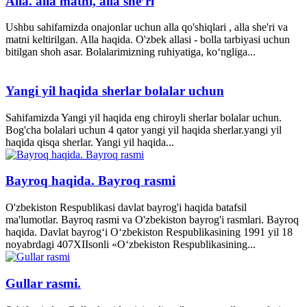
Alla. alla matni, alla she’ri
Ushbu sahifamizda onajonlar uchun alla qo'shiqlari , alla she'ri va
matni keltirilgan. Alla haqida. O'zbek allasi - bolla tarbiyasi uchun
bitilgan shoh asar. Bolalarimizning ruhiyatiga, ko‘ngliga...
Yangi yil haqida sherlar bolalar uchun
Sahifamizda Yangi yil haqida eng chiroyli sherlar bolalar uchun.
Bog'cha bolalari uchun 4 qator yangi yil haqida sherlar.yangi yil
haqida qisqa sherlar. Yangi yil haqida...
Bayroq haqida. Bayroq rasmi
O'zbekiston Respublikasi davlat bayrog'i haqida batafsil
ma'lumotlar. Bayroq rasmi va O'zbekiston bayrog'i rasmlari. Bayroq
haqida. Davlat bayrog‘i O‘zbekiston Respublikasining 1991 yil 18
noyabrdagi 407­XII­sonli «O‘zbekiston Respublikasining...
Gullar rasmi.