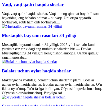
Vaqt, vaqt qadri haqida sherlar
Vaqt, vaqt qadri haqida sherlar. Vaqt — eng qimmat boylik.Inson
hayotidagi eng bebaho ne’mat – bu vaqt. Uni ortga qaytarib
bo‘lmaydi, sotib ham olib bo‘lmaydi....
Mustaqilik bayrami rasmlari 34-yilligi
Mustaqilik bayrami rasmlari 34-yilligi. 2025-yil 1-sentabr kuni
yurtimiz o‘z tarixidagi eng muhim sanalardan biri — Davlat
Mustaqilligining 34 yilligini keng nishonlamoqda. Ushbu qutlug‘
sana munosabati...
Bolalar uchun oylar haqida sherlar
Maktabgacha yoshdagi bolalar uchun sherlar to'plami. Bolalar
uchun oylar haqida sherlar. Bolalar uchun oylar haqida sherlar. O’n
ikkita oy o’rtoq, To’rt faslga bo’lingan. O’ynashib quvlashmachoq,
O’ynashib quvlashmachoq, Bir yilga saf...