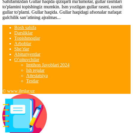
Sahifamizdan Gullar haqida qiziqarli ma'lumotar, gullar rasmlari
to'plamini topishingiz mumkin. Ism yozilgan gullar rasmi, rasmli
gullar to'plami. Gullar haqida. Gullar haqidagi afsonalar nafaqat
gulchilik san’atining ajralmas...
Bosh sahifa
Darsliklar
Topishmoqlar
Arboblar
She’rlar
Abituriyentlar
O’qituvchilar
Imtihon Javoblari 2024
Ish rejalar
Attestatsiya
Testlar
© www.ilmlar.uz