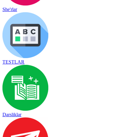
She'rlar
TESTLAR
Darsliklar