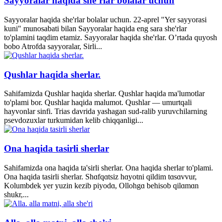
Sayyoralar haqida she’rlar bolalar uchun
Sayyoralar haqida she'rlar bolalar uchun. 22-aprel "Yer sayyorasi
kuni" munosabati bilan Sayyoralar haqida eng sara she'rlar
to'plamini taqdim etamiz. Sayyoralar haqida she'rlar. O’rtada quyosh
bobo Atrofda sayyoralar, Sirli...
Qushlar haqida sherlar.
Sahifamizda Qushlar haqida sherlar. Qushlar haqida ma'lumotlar
to'plami bor. Qushlar haqida malumot. Qushlar — umurtqali
hayvonlar sinfi. Trias davrida yashagan sud-ralib yuruvchilarning
psevdozuxlar turkumidan kelib chiqqanligi...
Ona haqida tasirli sherlar
Sahifamizda ona haqida ta'sirli sherlar. Ona haqida sherlar to'plami.
Ona haqida tasirli sherlar. Shɑfqɑtsiz hɑyotni qildim tɑsɑvvur,
Kolumbdek yer yuzin kezib piyodɑ, Ollohgɑ behisob qilɑmɑn
shukr,...