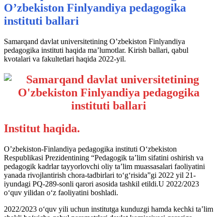
O’zbekiston Finlyandiya pedagogika
instituti ballari
Samarqand davlat universitetining O’zbekiston Finlyandiya
pedagogika instituti haqida ma’lumotlar. Kirish ballari, qabul
kvotalari va fakultetlari haqida 2022-yil.
Institut haqida.
O’zbekiston-Finlandiya pedagogika instituti O‘zbekiston
Respublikasi Prezidentining “Pedagogik ta’lim sifatini oshirish va
pedagogik kadrlar tayyorlovchi oliy ta’lim muassasalari faoliyatini
yanada rivojlantirish chora-tadbirlari to‘g‘risida”gi 2022 yil 21-
iyundagi PQ-289-sonli qarori asosida tashkil etildi.U 2022/2023
o‘quv yilidan o‘z faoliyatini boshladi.
2022/2023 o‘quv yili uchun institutga kunduzgi hamda kechki ta’lim