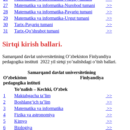
27
Matematika va informatika-Nurobod tumani
>>
28
Matematika va informatika-Payariq tumani
>>
29
Matematika va informatika-Urgut tumani
>>
30
Tarix-Payariq tumani
>>
31
Tarix-Qo’shrabot tumani
>>
Sirtqi kirish ballari.
Samarqand davlat universitetining O’zbekiston Finlyandiya
pedagogika instituti 2022 yil sirtqi yo’nalishdagi o’tish ballari.
Samarqand davlat universitetining
O’zbekiston Finlyandiya
pedagogika intituti
Yo’nalish – Kechki, O’zbek
1
Maktabgacha ta’lim
>>
2
Boshlang‘ich ta’lim
>>
3
Matematika va informatika
>>
4
Fizika va astronomiya
>>
5
Kimyo
>>
6
Biologiya
>>