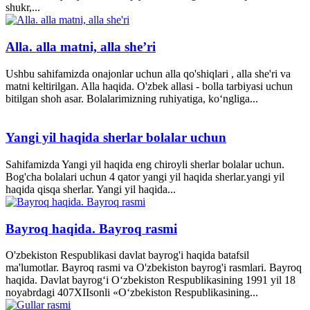
shukr,...
Alla. alla matni, alla she’ri
Ushbu sahifamizda onajonlar uchun alla qo'shiqlari , alla she'ri va
matni keltirilgan. Alla haqida. O'zbek allasi - bolla tarbiyasi uchun
bitilgan shoh asar. Bolalarimizning ruhiyatiga, ko‘ngliga...
Yangi yil haqida sherlar bolalar uchun
Sahifamizda Yangi yil haqida eng chiroyli sherlar bolalar uchun.
Bog'cha bolalari uchun 4 qator yangi yil haqida sherlar.yangi yil
haqida qisqa sherlar. Yangi yil haqida...
Bayroq haqida. Bayroq rasmi
O'zbekiston Respublikasi davlat bayrog'i haqida batafsil
ma'lumotlar. Bayroq rasmi va O'zbekiston bayrog'i rasmlari. Bayroq
haqida. Davlat bayrog‘i O‘zbekiston Respublikasining 1991 yil 18
noyabrdagi 407­XII­sonli «O‘zbekiston Respublikasining...