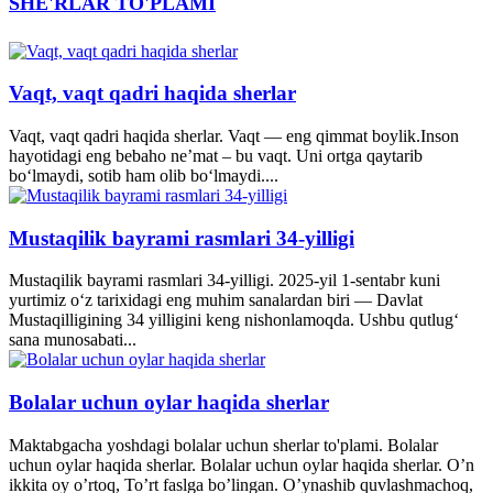
SHE'RLAR TO'PLAMI
Vaqt, vaqt qadri haqida sherlar
Vaqt, vaqt qadri haqida sherlar. Vaqt — eng qimmat boylik.Inson
hayotidagi eng bebaho ne’mat – bu vaqt. Uni ortga qaytarib
bo‘lmaydi, sotib ham olib bo‘lmaydi....
Mustaqilik bayrami rasmlari 34-yilligi
Mustaqilik bayrami rasmlari 34-yilligi. 2025-yil 1-sentabr kuni
yurtimiz o‘z tarixidagi eng muhim sanalardan biri — Davlat
Mustaqilligining 34 yilligini keng nishonlamoqda. Ushbu qutlug‘
sana munosabati...
Bolalar uchun oylar haqida sherlar
Maktabgacha yoshdagi bolalar uchun sherlar to'plami. Bolalar
uchun oylar haqida sherlar. Bolalar uchun oylar haqida sherlar. O’n
ikkita oy o’rtoq, To’rt faslga bo’lingan. O’ynashib quvlashmachoq,