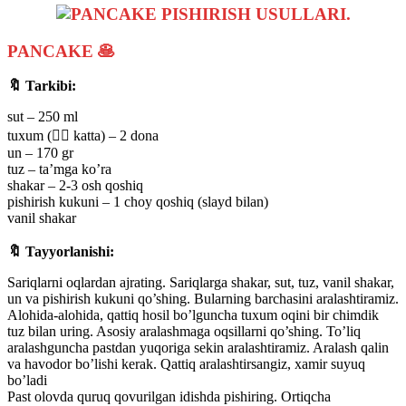
PANCAKE 🥞
🔖 Tarkibi:
sut – 250 ml
tuxum (👉🏻 katta) – 2 dona
un – 170 gr
tuz – ta’mga ko’ra
shakar – 2-3 osh qoshiq
pishirish kukuni – 1 choy qoshiq (slayd bilan)
vanil shakar
⠀
🔖 Tayyorlanishi:
Sariqlarni oqlardan ajrating. Sariqlarga shakar, sut, tuz, vanil shakar,
un va pishirish kukuni qo’shing. Bularning barchasini aralashtiramiz.
Alohida-alohida, qattiq hosil bo’lguncha tuxum oqini bir chimdik
tuz bilan uring. Asosiy aralashmaga oqsillarni qo’shing. To’liq
aralashguncha pastdan yuqoriga sekin aralashtiramiz. Aralash qalin
va havodor bo’lishi kerak. Qattiq aralashtirsangiz, xamir suyuq
bo’ladi
Past olovda quruq qovurilgan idishda pishiring. Ortiqcha