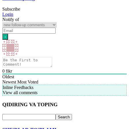
Subscribe
Login
Notify of
0
fikr
Oldest
Newest
Most Voted
Inline Feedbacks
View all comments
QIDIRING VA TOPING