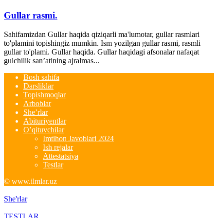
Gullar rasmi.
Sahifamizdan Gullar haqida qiziqarli ma'lumotar, gullar rasmlari
to'plamini topishingiz mumkin. Ism yozilgan gullar rasmi, rasmli
gullar to'plami. Gullar haqida. Gullar haqidagi afsonalar nafaqat
gulchilik san’atining ajralmas...
Bosh sahifa
Darsliklar
Topishmoqlar
Arboblar
She’rlar
Abituriyentlar
O’qituvchilar
Imtihon Javoblari 2024
Ish rejalar
Attestatsiya
Testlar
© www.ilmlar.uz
She'rlar
TESTLAR