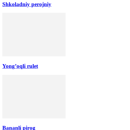
Shkoladniy perojniy
Yong’oqli rulet
Bananli pirog