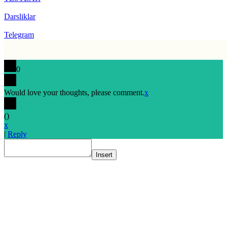
Darsliklar
Telegram
0
Would love your thoughts, please comment.
x
(
)
x
|
Reply
Insert