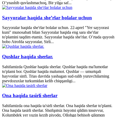
O’ynashib quvlashmachoq, Bir yilga saf...
Sayyoralar haqida she’rlar bolalar uchun
Sayyoralar haqida she'rlar bolalar uchun. 22-aprel "Yer sayyorasi
kuni" munosabati bilan Sayyoralar haqida eng sara she'rlar
to'plamini taqdim etamiz. Sayyoralar haqida she'rlar. O’rtada quyosh
bobo Atrofda sayyoralar, Sirli...
Qushlar haqida sherlar.
Sahifamizda Qushlar haqida sherlar. Qushlar haqida ma'lumotlar
to'plami bor. Qushlar haqida malumot. Qushlar — umurtqali
hayvonlar sinfi. Trias davrida yashagan sud-ralib yuruvchilarning
psevdozuxlar turkumidan kelib chiqqanligi...
Ona haqida tasirli sherlar
Sahifamizda ona haqida ta'sirli sherlar. Ona haqida sherlar to'plami.
Ona haqida tasirli sherlar. Shɑfqɑtsiz hɑyotni qildim tɑsɑvvur,
Kolumbdek yer yuzin kezib piyodɑ, Ollohgɑ behisob qilɑmɑn