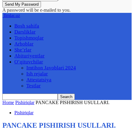
A password will be e-mailed to you.
Ilmlar.uz
Bosh sahifa
Darsliklar
Topishmoqlar
Arboblar
She’rlar
Abituriyentlar
O’qituvchilar
Imtihon Javoblari 2024
Ish rejalar
Attestatsiya
Testlar
Home
Pishiriqlar
PANCAKE PISHIRISH USULLARI.
Pishiriqlar
PANCAKE PISHIRISH USULLARI.