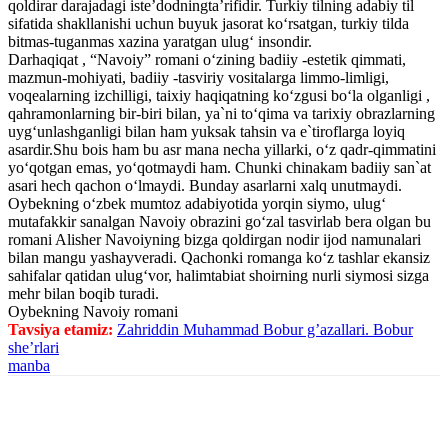
qoldirar darajadagi iste’dodningta’rifidir. Turkiy tilning adabiy til
sifatida shakllanishi uchun buyuk jasorat ko‘rsatgan, turkiy tilda
bitmas-tuganmas xazina yaratgan ulug‘ insondir.
Darhaqiqat , “Navoiy” romani o‘zining badiiy -estetik qimmati,
mazmun-mohiyati, badiiy -tasviriy vositalarga limmo-limligi,
voqealarning izchilligi, taixiy haqiqatning ko‘zgusi bo‘la olganligi ,
qahramonlarning bir-biri bilan, ya`ni to‘qima va tarixiy obrazlarning
uyg‘unlashganligi bilan ham yuksak tahsin va e`tiroflarga loyiq
asardir.Shu bois ham bu asr mana necha yillarki, o‘z qadr-qimmatini
yo‘qotgan emas, yo‘qotmaydi ham. Chunki chinakam badiiy san`at
asari hech qachon o‘lmaydi. Bunday asarlarni xalq unutmaydi.
Oybekning o‘zbek mumtoz adabiyotida yorqin siymo, ulug‘
mutafakkir sanalgan Navoiy obrazini go‘zal tasvirlab bera olgan bu
romani Alisher Navoiyning bizga qoldirgan nodir ijod namunalari
bilan mangu yashayveradi. Qachonki romanga ko‘z tashlar ekansiz
sahifalar qatidan ulug‘vor, halimtabiat shoirning nurli siymosi sizga
mehr bilan boqib turadi.
Oybekning Navoiy romani
Tavsiya etamiz:
Zahriddin Muhammad Bobur g’azallari. Bobur
she’rlari
manba