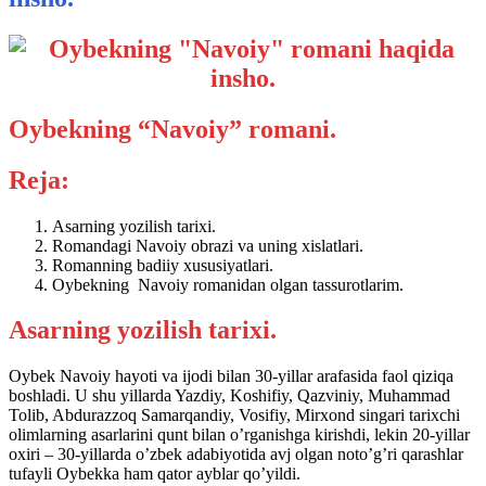
Oybekning “Navoiy” romani.
Reja:
Asarning yozilish tarixi.
Romandagi Navoiy obrazi va uning xislatlari.
Romanning badiiy xususiyatlari.
Oybekning Navoiy romanidan olgan tassurotlarim.
Asarning yozilish tarixi.
Oybek Navoiy hayoti va ijodi bilan 30-yillar arafasida faol qiziqa
boshladi. U shu yillarda Yazdiy, Koshifiy, Qazviniy, Muhammad
Tolib, Abdurazzoq Samarqandiy, Vosifiy, Mirxond singari tarixchi
olimlarning asarlarini qunt bilan o’rganishga kirishdi, lekin 20-yillar
oxiri – 30-yillarda o’zbek adabiyotida avj olgan noto’g’ri qarashlar
tufayli Oybekka ham qator ayblar qo’yildi.