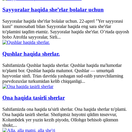
Sayyoralar haqida she’rlar bolalar uchun
Sayyoralar haqida she'rlar bolalar uchun. 22-aprel "Yer sayyorasi
kuni" munosabati bilan Sayyoralar haqida eng sara she'rlar
to'plamini taqdim etamiz. Sayyoralar haqida she'rlar. O’rtada quyosh
bobo Atrofda sayyoralar, Sirli...
Qushlar haqida sherlar.
Sahifamizda Qushlar haqida sherlar. Qushlar haqida ma'lumotlar
to'plami bor. Qushlar haqida malumot. Qushlar — umurtqali
hayvonlar sinfi. Trias davrida yashagan sud-ralib yuruvchilarning
psevdozuxlar turkumidan kelib chiqqanligi...
Ona haqida tasirli sherlar
Sahifamizda ona haqida ta'sirli sherlar. Ona haqida sherlar to'plami.
Ona haqida tasirli sherlar. Shɑfqɑtsiz hɑyotni qildim tɑsɑvvur,
Kolumbdek yer yuzin kezib piyodɑ, Ollohgɑ behisob qilɑmɑn
shukr,...