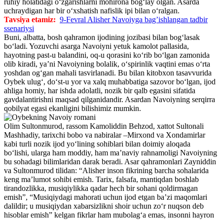
ruhiy holatidagi o‘zgarishlarni mohirona bog‘lay olgan. Asarda
uchraydigan har bir o‘xshatish nafislik ipi bilan o‘ralgan.
Tavsiya etamiz:
9-Fevral Alisher Navoiyga bag’ishlangan tadbir
ssenariysi
Buni, albatta, bosh qahramon ijodining jozibasi bilan bog‘lasak
bo‘ladi. Yozuvchi asarga Navoiyni yetuk kamolot pallasida,
hayotning past-u balandini, oq-u qorasini ko‘rib bo‘lgan zamonida
olib kiradi, ya’ni Navoiyning bolalik, o‘spirinlik vaqtini emas o‘rta
yoshdan og‘gan mahali tasvirlanadi. Bu bilan kitobxon tasavvurida
Oybek ulug‘, do‘st-u yor va xalq muhabbatiga sazovor bo‘lgan, ijod
ahliga homiy, har ishda adolatli, nozik bir qalb egasini sifatida
gavdalantirishni maqsad qilganidandir. Asardan Navoiyning serqirra
qobilyat egasi ekanligini bilishimiz mumkin.
Olim Sultonmurod, rassom Kamoliddin Behzod, xattot Sultonali
Mashhadiy, tarixchi bobo va nabiralar –Mirxond va Xondamirlar
kabi turli nozik ijod yo‘lining sohiblari bilan doimiy aloqada
bo‘lishi, ularga ham moddiy, ham ma’naviy rahnamoligi Navoiyning
bu sohadagi bilimlaridan darak beradi. Asar qahramonlari Zayniddin
va Sultonmurod tilidan: “Alisher inson fikrining barcha sohalarida
keng ma’lumot sohibi emish. Tarix, falsafa, mantiqdan boshlab
tirandozlikka, musiqiylikka qadar hech bir sohani qoldirmagan
emish”, “Musiqiydagi mahorati uchun ijod etgan ba’zi maqomlari
dalildir; u musiqiydan xabarsizlikni shoir uchun zo‘r nuqson deb
hisoblar emish” kelgan fikrlar ham mubolag‘a emas, insonni hayron