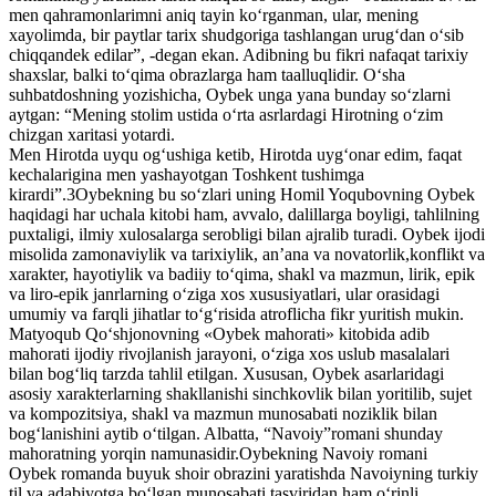
men qahramonlarimni aniq tayin ko‘rganman, ular, mening
xayolimda, bir paytlar tarix shudgoriga tashlangan urug‘dan o‘sib
chiqqandek edilar”, -degan ekan. Adibning bu fikri nafaqat tarixiy
shaxslar, balki to‘qima obrazlarga ham taalluqlidir. O‘sha
suhbatdoshning yozishicha, Oybek unga yana bunday so‘zlarni
aytgan: “Mening stolim ustida o‘rta asrlardagi Hirotning o‘zim
chizgan xaritasi yotardi.
Men Hirotda uyqu og‘ushiga ketib, Hirotda uyg‘onar edim, faqat
kechalarigina men yashayotgan Toshkent tushimga
kirardi”.3Oybekning bu so‘zlari uning Homil Yoqubovning Oybek
haqidagi har uchala kitobi ham, avvalo, dalillarga boyligi, tahlilning
puxtaligi, ilmiy xulosalarga serobligi bilan ajralib turadi. Oybek ijodi
misolida zamonaviylik va tarixiylik, an’ana va novatorlik,konflikt va
xarakter, hayotiylik va badiiy to‘qima, shakl va mazmun, lirik, epik
va liro-epik janrlarning o‘ziga xos xususiyatlari, ular orasidagi
umumiy va farqli jihatlar to‘g‘risida atroflicha fikr yuritish mukin.
Matyoqub Qo‘shjonovning «Oybek mahorati» kitobida adib
mahorati ijodiy rivojlanish jarayoni, o‘ziga xos uslub masalalari
bilan bog‘liq tarzda tahlil etilgan. Xususan, Oybek asarlaridagi
asosiy xarakterlarning shakllanishi sinchkovlik bilan yoritilib, sujet
va kompozitsiya, shakl va mazmun munosabati noziklik bilan
bog‘lanishini aytib o‘tilgan. Albatta, “Navoiy”romani shunday
mahoratning yorqin namunasidir.Oybekning Navoiy romani
Oybek romanda buyuk shoir obrazini yaratishda Navoiyning turkiy
til va adabiyotga bo‘lgan munosabati tasviridan ham o‘rinli