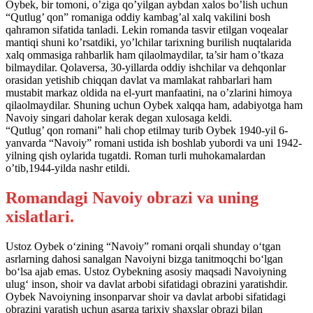
Oybek, bir tomoni, o’ziga qo’yilgan aybdan xalos bo’lish uchun
“Qutlug’ qon” romaniga oddiy kambag’al xalq vakilini bosh
qahramon sifatida tanladi. Lekin romanda tasvir etilgan voqealar
mantiqi shuni ko’rsatdiki, yo’lchilar tarixning burilish nuqtalarida
xalq ommasiga rahbarlik ham qilaolmaydilar, ta’sir ham o’tkaza
bilmaydilar. Qolaversa, 30-yillarda oddiy ishchilar va dehqonlar
orasidan yetishib chiqqan davlat va mamlakat rahbarlari ham
mustabit markaz oldida na el-yurt manfaatini, na o’zlarini himoya
qilaolmaydilar. Shuning uchun Oybek xalqqa ham, adabiyotga ham
Navoiy singari daholar kerak degan xulosaga keldi.
“Qutlug’ qon romani” hali chop etilmay turib Oybek 1940-yil 6-
yanvarda “Navoiy” romani ustida ish boshlab yubordi va uni 1942-
yilning qish oylarida tugatdi. Roman turli muhokamalardan
o’tib,1944-yilda nashr etildi.
Romandagi Navoiy obrazi va uning
xislatlari.
Ustoz Oybek o‘zining “Navoiy” romani orqali shunday o‘tgan
asrlarning dahosi sanalgan Navoiyni bizga tanitmoqchi bo‘lgan
bo‘lsa ajab emas. Ustoz Oybekning asosiy maqsadi Navoiyning
ulug‘ inson, shoir va davlat arbobi sifatidagi obrazini yaratishdir.
Oybek Navoiyning insonparvar shoir va davlat arbobi sifatidagi
obrazini yaratish uchun asarga tarixiy shaxslar obrazi bilan