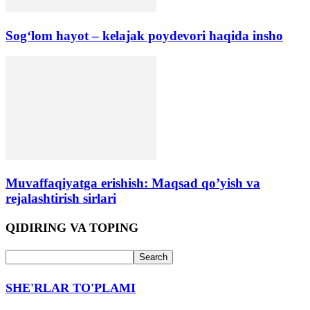
Sog‘lom hayot – kelajak poydevori haqida insho
Muvaffaqiyatga erishish: Maqsad qo’yish va
rejalashtirish sirlari
QIDIRING VA TOPING
SHE'RLAR TO'PLAMI