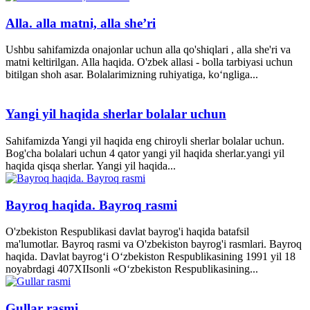
Alla. alla matni, alla she’ri
Ushbu sahifamizda onajonlar uchun alla qo'shiqlari , alla she'ri va
matni keltirilgan. Alla haqida. O'zbek allasi - bolla tarbiyasi uchun
bitilgan shoh asar. Bolalarimizning ruhiyatiga, ko‘ngliga...
Yangi yil haqida sherlar bolalar uchun
Sahifamizda Yangi yil haqida eng chiroyli sherlar bolalar uchun.
Bog'cha bolalari uchun 4 qator yangi yil haqida sherlar.yangi yil
haqida qisqa sherlar. Yangi yil haqida...
Bayroq haqida. Bayroq rasmi
O'zbekiston Respublikasi davlat bayrog'i haqida batafsil
ma'lumotlar. Bayroq rasmi va O'zbekiston bayrog'i rasmlari. Bayroq
haqida. Davlat bayrog‘i O‘zbekiston Respublikasining 1991 yil 18
noyabrdagi 407­XII­sonli «O‘zbekiston Respublikasining...
Gullar rasmi.