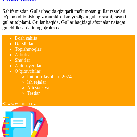
Sahifamizdan Gullar haqida qiziqarli ma'lumotar, gullar rasmlari
to'plamini topishingiz mumkin. Ism yozilgan gullar rasmi, rasmli
gullar to'plami. Gullar haqida. Gullar haqidagi afsonalar nafaqat
gulchilik san’atining ajralmas...
Bosh sahifa
Darsliklar
Topishmoqlar
Arboblar
She’rlar
Abituriyentlar
O’qituvchilar
Imtihon Javoblari 2024
Ish rejalar
Attestatsiya
Testlar
© www.ilmlar.uz