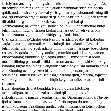
tarixiy romanchiligi tilining shakllanishida muhim rol o‘ynaydi. Asar
tili o‘tmish davrning jonli tilini yaratish namunalaridan biri bo‘lib
qoldi, unda besh yuz yil avval yashagan tarixiy qahramonlarning tili
hozirgi kitobxonlarga tushunarli qilib qayta tiriltirildi. Oybek roman
tili oldida turgan bu murakkab vazifani to‘g‘ri hal qildi.
Yozuvchining muvaffaqiyati shunda bo‘ldiki, u qahramonlar nutqi
bilan muallif nutqi o‘rtasiga keskin chegara qo‘ymadi va tarixiy
hamda zamonaviy nutqni bir-biriga uyg‘unlashtirdi.
U shaxslarning so‘zlashuvida Navoiy asridagi adabiy til koloritini
saqlash, ayrim grammatik va morfologik formalarni stillashtirish
bilan birga, ularni o‘zbek adabiy tilining hozirgi taraqqiy bosqichiga
xos asosiy qoidalarga bo‘ysundirdi, mumkin qadar hozirgi zamon
kitobxonining tushunishiga yaqinlashtirdi. Ammo shunisi borki,
muallif tilining personajlar tilidan tamoman uzilib qolishi va hozirgi
kunning lug‘at tarkibidagi yangiliklar bilan boyitilishi mumkin emas
edi. Shuning uchun yozuvchi avtor tili bilan personajlar tili
o‘rtasidagi stilistik birlikni saqlashga harakat qildi, arabcha, tojikcha
va hozirgi kunda iste’moldan chiqib ketgan arxaikso‘zlarni o‘rinli
ishlatdi».
Bular shundan dalolat beradiki, Navoiy obrazi kitobxon
tushunadigan, uning aqli zakosi qabul qiladigan, u sevib
ardoqlaydigan darajada yaqinlashtirilgan. Umuman olganda, Navoiy
ijod na’munalarini: uning tasavvuf ufurib turgan doston-u, ilohiy
ishqni kuylagan g‘azallarini anglab yetish, mazasidan totish uchun
yetarlicha ilmga ega bo‘lish kerak va bu jihatlar oddiy kitobxon