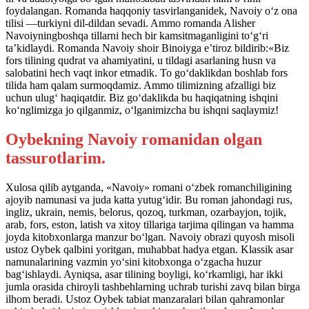
foydalangan. Romanda haqqoniy tasvirlanganidek, Navoiy o‘z ona
tilisi —turkiyni dil-dildan sevadi. Ammo romanda Alisher
Navoiyningboshqa tillarni hech bir kamsitmaganligini to‘g‘ri
ta’kidlaydi. Romanda Navoiy shoir Binoiyga e’tiroz bildirib:«Biz
fors tilining qudrat va ahamiyatini, u tildagi asarlaning husn va
salobatini hech vaqt inkor etmadik. To go‘daklikdan boshlab fors
tilida ham qalam surmoqdamiz. Ammo tilimizning afzalligi biz
uchun ulug‘ haqiqatdir. Biz go‘daklikda bu haqiqatning ishqini
ko‘nglimizga jo qilganmiz, o‘lganimizcha bu ishqni saqlaymiz!
Oybekning Navoiy romanidan olgan
tassurotlarim.
Xulosa qilib aytganda, «Navoiy» romani o‘zbek romanchiligining
ajoyib namunasi va juda katta yutug‘idir. Bu roman jahondagi rus,
ingliz, ukrain, nemis, belorus, qozoq, turkman, ozarbayjon, tojik,
arab, fors, eston, latish va xitoy tillariga tarjima qilingan va hamma
joyda kitobxonlarga manzur bo‘lgan. Navoiy obrazi quyosh misoli
ustoz Oybek qalbini yoritgan, muhabbat hadya etgan. Klassik asar
namunalarining vazmin yo‘sini kitobxonga o‘zgacha huzur
bag‘ishlaydi. Ayniqsa, asar tilining boyligi, ko‘rkamligi, har ikki
jumla orasida chiroyli tashbehlarning uchrab turishi zavq bilan birga
ilhom beradi. Ustoz Oybek tabiat manzaralari bilan qahramonlar