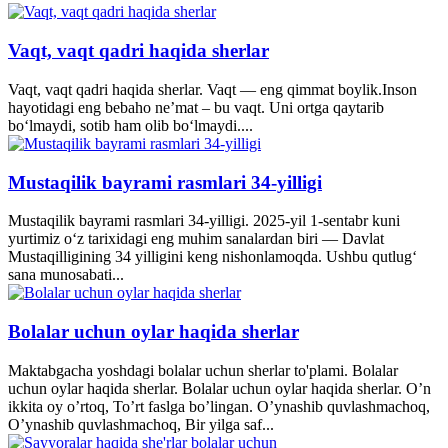
Vaqt, vaqt qadri haqida sherlar
Vaqt, vaqt qadri haqida sherlar. Vaqt — eng qimmat boylik.Inson
hayotidagi eng bebaho ne’mat – bu vaqt. Uni ortga qaytarib
bo‘lmaydi, sotib ham olib bo‘lmaydi....
Mustaqilik bayrami rasmlari 34-yilligi
Mustaqilik bayrami rasmlari 34-yilligi. 2025-yil 1-sentabr kuni
yurtimiz o‘z tarixidagi eng muhim sanalardan biri — Davlat
Mustaqilligining 34 yilligini keng nishonlamoqda. Ushbu qutlug‘
sana munosabati...
Bolalar uchun oylar haqida sherlar
Maktabgacha yoshdagi bolalar uchun sherlar to'plami. Bolalar
uchun oylar haqida sherlar. Bolalar uchun oylar haqida sherlar. O’n
ikkita oy o’rtoq, To’rt faslga bo’lingan. O’ynashib quvlashmachoq,
O’ynashib quvlashmachoq, Bir yilga saf...