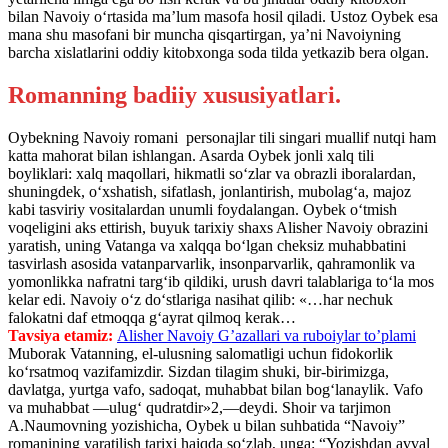
bilan Navoiy o‘rtasida ma’lum masofa hosil qiladi. Ustoz Oybek esa
mana shu masofani bir muncha qisqartirgan, ya’ni Navoiyning
barcha xislatlarini oddiy kitobxonga soda tilda yetkazib bera olgan.
Romanning badiiy xususiyatlari.
Oybekning Navoiy romani personajlar tili singari muallif nutqi ham
katta mahorat bilan ishlangan. Asarda Oybek jonli xalq tili
boyliklari: xalq maqollari, hikmatli so‘zlar va obrazli iboralardan,
shuningdek, o‘xshatish, sifatlash, jonlantirish, mubolag‘a, majoz
kabi tasviriy vositalardan unumli foydalangan. Oybek o‘tmish
voqeligini aks ettirish, buyuk tarixiy shaxs Alisher Navoiy obrazini
yaratish, uning Vatanga va xalqqa bo‘lgan cheksiz muhabbatini
tasvirlash asosida vatanparvarlik, insonparvarlik, qahramonlik va
yomonlikka nafratni targ‘ib qildiki, urush davri talablariga to‘la mos
kelar edi. Navoiy o‘z do‘stlariga nasihat qilib: «…har nechuk
falokatni daf etmoqqa g‘ayrat qilmoq kerak…
Tavsiya etamiz:
Alisher Navoiy G’azallari va ruboiylar to’plami
Muborak Vatanning, el-ulusning salomatligi uchun fidokorlik
ko‘rsatmoq vazifamizdir. Sizdan tilagim shuki, bir-birimizga,
davlatga, yurtga vafo, sadoqat, muhabbat bilan bog‘lanaylik. Vafo
va muhabbat —ulug‘ qudratdir»2,—deydi. Shoir va tarjimon
A.Naumovning yozishicha, Oybek u bilan suhbatida “Navoiy”
romanining yaratilish tarixi haiqda so‘zlab, unga: “Yozishdan avval