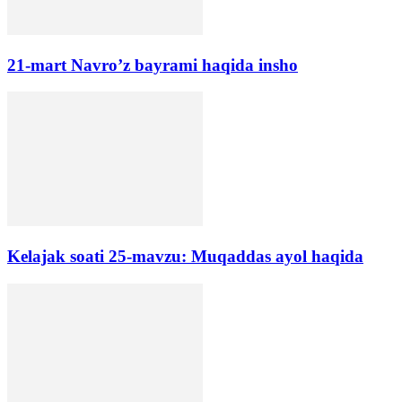
21-mart Navro’z bayrami haqida insho
Kelajak soati 25-mavzu: Muqaddas ayol haqida