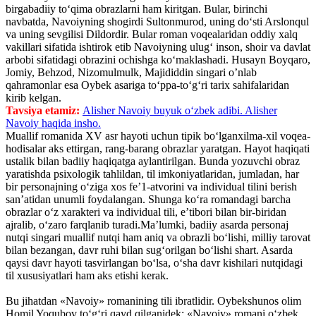
birgabadiiy to‘qima obrazlarni ham kiritgan. Bular, birinchi
navbatda, Navoiyning shogirdi Sultonmurod, uning do‘sti Arslonqul
va uning sevgilisi Dildordir. Bular roman voqealaridan oddiy xalq
vakillari sifatida ishtirok etib Navoiyning ulug‘ inson, shoir va davlat
arbobi sifatidagi obrazini ochishga ko‘maklashadi. Husayn Boyqaro,
Jomiy, Behzod, Nizomulmulk, Majididdin singari o’nlab
qahramonlar esa Oybek asariga to‘ppa-to‘g‘ri tarix sahifalaridan
kirib kelgan.
Tavsiya etamiz:
Alisher Navoiy buyuk o‘zbek adibi. Alisher
Navoiy haqida insho.
Muallif romanida XV asr hayoti uchun tipik bo‘lganxilma-xil voqea-
hodisalar aks ettirgan, rang-barang obrazlar yaratgan. Hayot haqiqati
ustalik bilan badiiy haqiqatga aylantirilgan. Bunda yozuvchi obraz
yaratishda psixologik tahlildan, til imkoniyatlaridan, jumladan, har
bir personajning o‘ziga xos fe’1-atvorini va individual tilini berish
san’atidan unumli foydalangan. Shunga ko‘ra romandagi barcha
obrazlar o‘z xarakteri va individual tili, e’tibori bilan bir-biridan
ajralib, o‘zaro farqlanib turadi.Ma’lumki, badiiy asarda personaj
nutqi singari muallif nutqi ham aniq va obrazli bo‘lishi, milliy tarovat
bilan bezangan, davr ruhi bilan sug‘orilgan bo‘lishi shart. Asarda
qaysi davr hayoti tasvirlangan bo‘lsa, o‘sha davr kishilari nutqidagi
til xususiyatlari ham aks etishi kerak.
Bu jihatdan «Navoiy» romanining tili ibratlidir. Oybekshunos olim
Homil Yoqubov to‘g‘ri qayd qilganidek: «Navoiy» romani o‘zbek