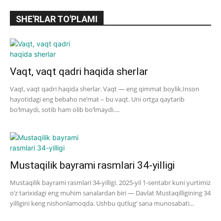
SHE'RLAR TO'PLAMI
Vaqt, vaqt qadri haqida sherlar
Vaqt, vaqt qadri haqida sherlar. Vaqt — eng qimmat boylik.Inson
hayotidagi eng bebaho ne’mat – bu vaqt. Uni ortga qaytarib
bo‘lmaydi, sotib ham olib bo‘lmaydi....
Mustaqilik bayrami rasmlari 34-yilligi
Mustaqilik bayrami rasmlari 34-yilligi. 2025-yil 1-sentabr kuni yurtimiz
o‘z tarixidagi eng muhim sanalardan biri — Davlat Mustaqilligining 34
yilligini keng nishonlamoqda. Ushbu qutlug‘ sana munosabati...