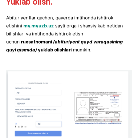
Yuklab olish.
Abituriyentlar qachon, qayerda imtihonda ishtirok
etishini
my.myuzb.uz
sayti orqali shaxsiy kabinetidan
bilishlari va imtihonda ishtirok etish
uchun
ruxsatnomani
(abituriyent qayd varaqasining
quyi qismida)
yuklab olishlari
mumkin.