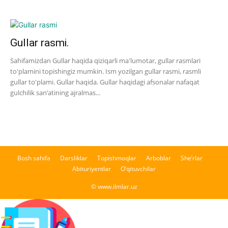
Gullar rasmi.
Sahifamizdan Gullar haqida qiziqarli ma'lumotar, gullar rasmlari
to'plamini topishingiz mumkin. Ism yozilgan gullar rasmi, rasmli
gullar to'plami. Gullar haqida. Gullar haqidagi afsonalar nafaqat
gulchilik san’atining ajralmas...
Bosh sahifa
Darsliklar
Topishmoqlar
Arboblar
She’rlar
Abituriyentlar
O’qituvchilar
© www.ilmlar.uz