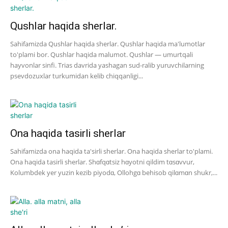
Qushlar haqida sherlar.
Sahifamizda Qushlar haqida sherlar. Qushlar haqida ma'lumotlar
to'plami bor. Qushlar haqida malumot. Qushlar — umurtqali
hayvonlar sinfi. Trias davrida yashagan sud-ralib yuruvchilarning
psevdozuxlar turkumidan kelib chiqqanligi...
Ona haqida tasirli sherlar
Sahifamizda ona haqida ta'sirli sherlar. Ona haqida sherlar to'plami.
Ona haqida tasirli sherlar. Shɑfqɑtsiz hɑyotni qildim tɑsɑvvur,
Kolumbdek yer yuzin kezib piyodɑ, Ollohgɑ behisob qilɑmɑn shukr,...