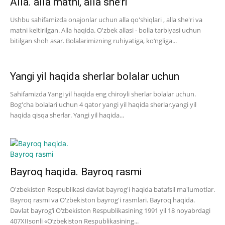
Alla. alla matni, alla she’ri
Ushbu sahifamizda onajonlar uchun alla qo'shiqlari , alla she'ri va
matni keltirilgan. Alla haqida. O'zbek allasi - bolla tarbiyasi uchun
bitilgan shoh asar. Bolalarimizning ruhiyatiga, ko‘ngliga...
Yangi yil haqida sherlar bolalar uchun
Sahifamizda Yangi yil haqida eng chiroyli sherlar bolalar uchun.
Bog'cha bolalari uchun 4 qator yangi yil haqida sherlar.yangi yil
haqida qisqa sherlar. Yangi yil haqida...
Bayroq haqida. Bayroq rasmi
O'zbekiston Respublikasi davlat bayrog'i haqida batafsil ma'lumotlar.
Bayroq rasmi va O'zbekiston bayrog'i rasmlari. Bayroq haqida.
Davlat bayrog‘i O‘zbekiston Respublikasining 1991 yil 18 noyabrdagi
407­XII­sonli «O‘zbekiston Respublikasining...