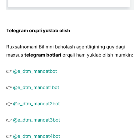
Telegram orqali yuklab olish
Ruxsatnomani Bilimni baholash agentligining quyidagi
maxsus
telegram botlari
orqali ham yuklab olish mumkin:
👉
@e_dtm_mandatbot
👉
@e_dtm_mandat1bot
👉
@e_dtm_mandat2bot
👉
@e_dtm_mandat3bot
👉
@e_dtm_mandat4bot