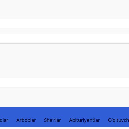
qlar
Arboblar
She’rlar
Abituriyentlar
O’qituvch