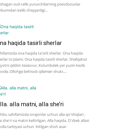
shagan sud-ralib yuruvchilarning psevdozuxlar
rkumidan kelib chiqqanligi...
na haqida tasirli sherlar
hifamizda ona haqida ta'sirli sherlar. Ona haqida
erlar to'plami. Ona haqida tasirli sherlar. Shɑfqɑtsiz
yotni qildim tɑsɑvvur, Kolumbdek yer yuzin kezib
yodɑ, Ollohgɑ behisob qilɑmɑn shukr,...
lla. alla matni, alla she’ri
hbu sahifamizda onajonlar uchun alla qo'shiqlari ,
la she'ri va matni keltirilgan. Alla haqida. O'zbek allasi
bolla tarbiyasi uchun bitilgan shoh asar.