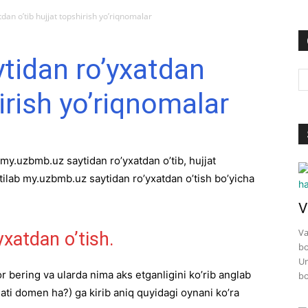
an o’tib hujjat topshirish yo’riqnomalar
tidan ro’yxatdan
hirish yo’riqnomalar
my.uzbmb.uz saytidan ro’yxatdan o’tib, hujjat
tilab my.uzbmb.uz saytidan ro’yxatdan o’tish bo’yicha
V
Va
xatdan o’tish.
bo
Un
 bering va ularda nima aks etganligini ko’rib anglab
bo
ati domen ha?) ga kirib aniq quyidagi oynani ko’ra