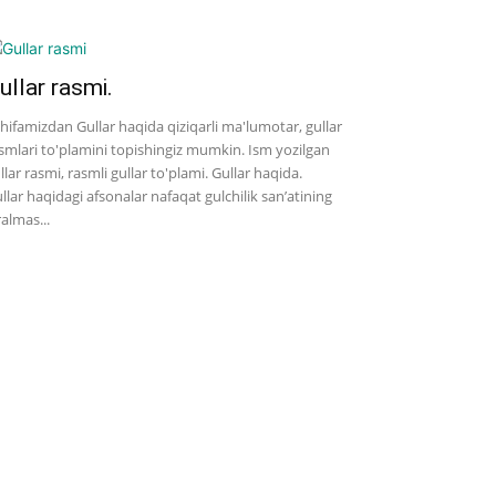
ullar rasmi.
hifamizdan Gullar haqida qiziqarli ma'lumotar, gullar
smlari to'plamini topishingiz mumkin. Ism yozilgan
llar rasmi, rasmli gullar to'plami. Gullar haqida.
llar haqidagi afsonalar nafaqat gulchilik san’atining
ralmas...