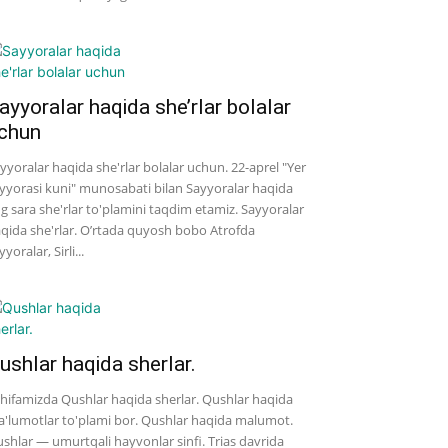
ayyoralar haqida she’rlar bolalar
chun
yyoralar haqida she'rlar bolalar uchun. 22-aprel "Yer
yyorasi kuni" munosabati bilan Sayyoralar haqida
g sara she'rlar to'plamini taqdim etamiz. Sayyoralar
qida she'rlar. O’rtada quyosh bobo Atrofda
yyoralar, Sirli...
ushlar haqida sherlar.
hifamizda Qushlar haqida sherlar. Qushlar haqida
'lumotlar to'plami bor. Qushlar haqida malumot.
shlar — umurtqali hayvonlar sinfi. Trias davrida