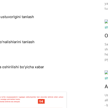
ya
tu
O
Sa
sh
hɑ
pi
A
Us
al
- 