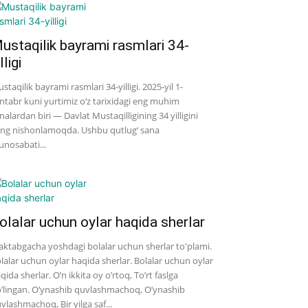
ustaqilik bayrami rasmlari 34-
lligi
staqilik bayrami rasmlari 34-yilligi. 2025-yil 1-
ntabr kuni yurtimiz o‘z tarixidagi eng muhim
nalardan biri — Davlat Mustaqilligining 34 yilligini
ng nishonlamoqda. Ushbu qutlug‘ sana
nosabati...
olalar uchun oylar haqida sherlar
ktabgacha yoshdagi bolalar uchun sherlar to'plami.
lalar uchun oylar haqida sherlar. Bolalar uchun oylar
qida sherlar. O’n ikkita oy o’rtoq, To’rt faslga
’lingan. O’ynashib quvlashmachoq, O’ynashib
vlashmachoq, Bir yilga saf...