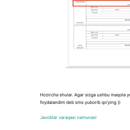
Hozircha shular. Agar sizga ushbu maqola y
foydalandim deb sms yuborib qo’ying ))
Javoblar varaqasi namunasi