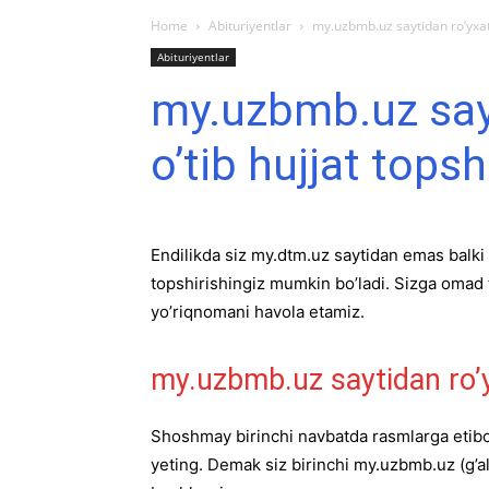
Home
Abituriyentlar
my.uzbmb.uz saytidan ro’yxatd
Abituriyentlar
my.uzbmb.uz say
o’tib hujjat tops
Endilikda siz my.dtm.uz saytidan emas balki 
topshirishingiz mumkin bo’ladi. Sizga omad 
yo’riqnomani havola etamiz.
my.uzbmb.uz saytidan ro’y
Shoshmay birinchi navbatda rasmlarga etibor
yeting. Demak siz birinchi my.uzbmb.uz (g’al