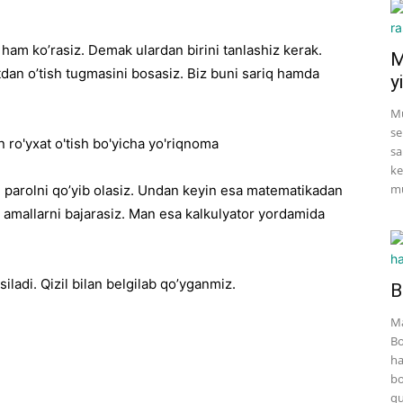
 ham ko’rasiz. Demak ulardan birini tanlashiz kerak.
M
dan o’tish tugmasini bosasiz. Biz buni sariq hamda
yi
Mu
se
sa
ke
mu
 parolni qo’yib olasiz. Undan keyin esa matematikadan
a amallarni bajarasiz. Man esa kalkulyator yordamida
ladi. Qizil bilan belgilab qo’yganmiz.
B
Ma
Bo
ha
bo
qu