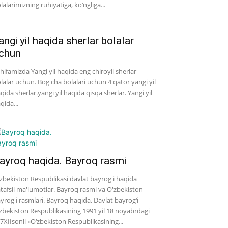
lalarimizning ruhiyatiga, ko‘ngliga...
angi yil haqida sherlar bolalar
chun
hifamizda Yangi yil haqida eng chiroyli sherlar
lalar uchun. Bog'cha bolalari uchun 4 qator yangi yil
qida sherlar.yangi yil haqida qisqa sherlar. Yangi yil
qida...
ayroq haqida. Bayroq rasmi
zbekiston Respublikasi davlat bayrog'i haqida
tafsil ma'lumotlar. Bayroq rasmi va O'zbekiston
yrog'i rasmlari. Bayroq haqida. Davlat bayrog‘i
zbekiston Respublikasining 1991 yil 18 noyabrdagi
7­XII­sonli «O‘zbekiston Respublikasining...