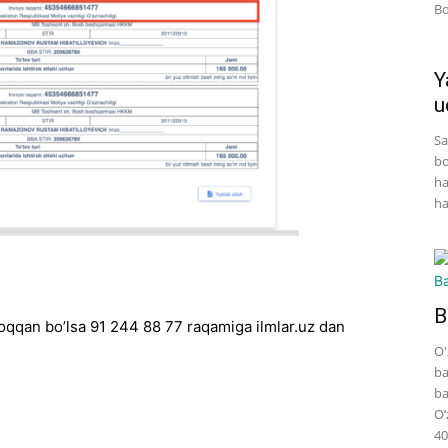
Bo
Y
u
Sa
bo
ha
ha
B
oqqan bo’lsa 91 244 88 77 raqamiga ilmlar.uz dan
O'
ba
ba
O‘
40