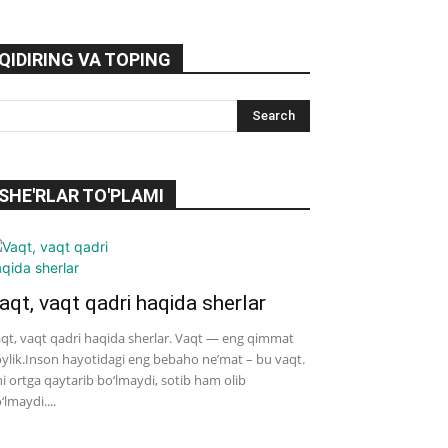
QIDIRING VA TOPING
SHE'RLAR TO'PLAMI
aqt, vaqt qadri haqida sherlar
qt, vaqt qadri haqida sherlar. Vaqt — eng qimmat
ylik.Inson hayotidagi eng bebaho ne’mat – bu vaqt.
i ortga qaytarib bo‘lmaydi, sotib ham olib
‘lmaydi....