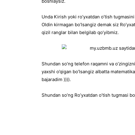
boshlaysiz.
Unda Kirish yoki ro’yxatdan o’tish tugmasini
Oldin kirmagan bo’lsangiz demak siz Ro’yxat
qizil ranglar bilan belgilab qo’yibmiz.
Shundan so’ng telefon raqamni va o’zingizni
yaxshi o’qigan bo’lsangiz albatta matematik
bajaradim )))).
Shundan so’ng Ro’yxatdan o’tish tugmasi bosi