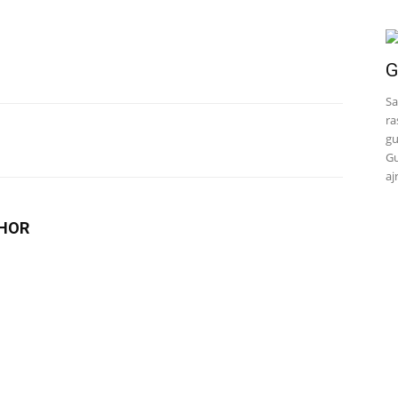
G
Sa
ra
gu
Gu
aj
HOR