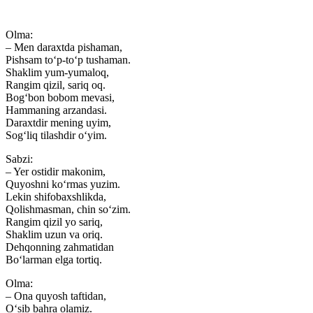
Olma:
– Men daraxtda pishaman,
Pishsam to‘p-to‘p tushaman.
Shaklim yum-yumaloq,
Rangim qizil, sariq oq.
Bog‘bon bobom mevasi,
Hammaning arzandasi.
Daraxtdir mening uyim,
Sog‘liq tilashdir o‘yim.
Sabzi:
– Yer ostidir makonim,
Quyoshni ko‘rmas yuzim.
Lekin shifobaxshlikda,
Qolishmasman, chin so‘zim.
Rangim qizil yo sariq,
Shaklim uzun va oriq.
Dehqonning zahmatidan
Bo‘larman elga tortiq.
Olma:
– Ona quyosh taftidan,
O‘sib bahra olamiz.