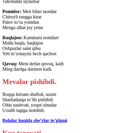
Tabobatda siylashar
Pomidor:
Men bilan taomlar
Chiroyli rangga kirar
Palov to‘ra yonidan
Menga albat joy yetar
Baqlajon:
Kaminani nomilari
Mulla baqla, baqlajon
Oshpazlar salat qilsa
Yeb to‘ymaysiz hech qachon
Qavoq:
Meni derlar qovoq, kadi
Ming dardga darmon kadi.
Mevalar pishibdi.
Boqqa kirsam shaftoli, uzum
Sharbatlarga to‘lib pishibdi
Oltin nashvati, yoqut olmalar
Uzulib tagiga tushibdi.
Bolalar haqida she’rlar to’plami
Kuz tarovati.