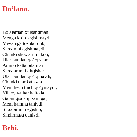
Do’lana.
Bolalardan xursandman
Menga ko’p tegishmaydi.
Mevamga toshlar otib,
Shoximni egishmaydi.
Chunki shoxlarim tikon,
Ular bundan qo’rqishar.
Ammo katta odamlar
Shoxlarimni qirqishar.
Ular bundan qo’rqmaydi,
Chunki ular katta-da.
Meni hech tinch qo’ymaydi,
Yil, oy va har haftada.
Gapni qisqa qilsam gar,
Meni hamma taniydi.
Shoxlarimni egishib,
Sindirmasa qaniydi.
Behi.