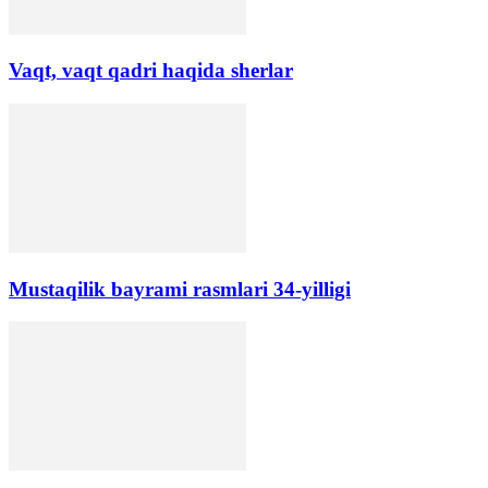
Vaqt, vaqt qadri haqida sherlar
Mustaqilik bayrami rasmlari 34-yilligi