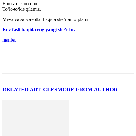
Elimiz dasturxonin,
To‘la-to‘kis qilamiz.
Meva va sabzavotlar haqida she’rlar to’plami.
Kuz fasli haqida eng yangi she’rlar.
manba.
RELATED ARTICLES
MORE FROM AUTHOR