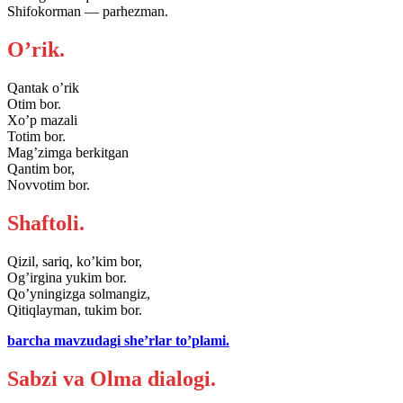
Shifokorman — parhezman.
O’rik.
Qantak o’rik
Otim bor.
Xo’p mazali
Totim bor.
Mag’zimga berkitgan
Qantim bor,
Novvotim bor.
Shaftoli.
Qizil, sariq, ko’kim bor,
Og’irgina yukim bor.
Qo’yningizga solmangiz,
Qitiqlayman, tukim bor.
barcha mavzudagi she’rlar to’plami.
Sabzi va Olma dialogi.