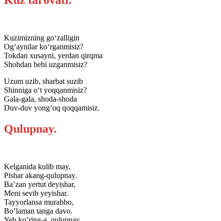
Kuzimizning go‘zalligin
Og‘aynilar ko‘rganmisiz?
Tokdan xusayni, yerdan qirqma
Shohdan behi uzganmisiz?
Uzum uzib, sharbat suzib
Shinniga o‘t yoqqanmisiz?
Gala-gala, shoda-shoda
Duv-duv yong‘oq qoqqamisiz.
Qulupnay.
Kelganida kulib may,
Pishar akang-qulupnay.
Ba’zan yertut deyishar,
Meni sevib yeyishar.
Tayyorlansa murabbo,
Bo’laman tanga davo.
Yeb ko’ring-a, qulupnay,