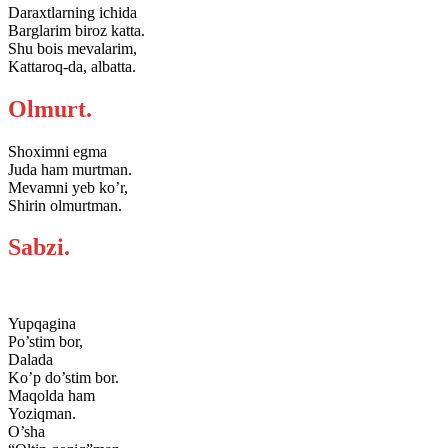
Daraxtlarning ichida
Barglarim biroz katta.
Shu bois mevalarim,
Kattaroq-da, albatta.
Olmurt.
Shoximni egma
Juda ham murtman.
Mevamni yeb ko’r,
Shirin olmurtman.
Sabzi.
Yupqagina
Po’stim bor,
Dalada
Ko’p do’stim bor.
Maqolda ham
Yoziqman.
O’sha