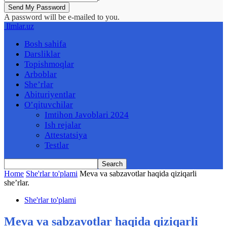
A password will be e-mailed to you.
Ilmlar.uz
Bosh sahifa
Darsliklar
Topishmoqlar
Arboblar
She’rlar
Abituriyentlar
O’qituvchilar
Imtihon Javoblari 2024
Ish rejalar
Attestatsiya
Testlar
Home
She'rlar to'plami
Meva va sabzavotlar haqida qiziqarli
she’rlar.
She'rlar to'plami
Meva va sabzavotlar haqida qiziqarli