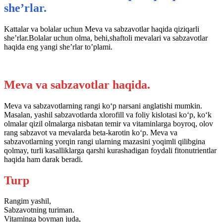
she’rlar.
Kattalar va bolalar uchun Meva va sabzavotlar haqida qiziqarli
she’rlar.Bolalar uchun olma, behi,shaftoli mevalari va sabzavotlar
haqida eng yangi she’rlar to’plami.
Meva va sabzavotlar haqida.
Meva va sabzavotlarning rangi ko‘p narsani anglatishi mumkin.
Masalan, yashil sabzavotlarda xlorofill va foliy kislotasi ko‘p, ko‘k
olmalar qizil olmalarga nisbatan temir va vitaminlarga boyroq, olov
rang sabzavot va mevalarda beta-karotin ko‘p. Meva va
sabzavotlarning yorqin rangi ularning mazasini yoqimli qilibgina
qolmay, turli kasalliklarga qarshi kurashadigan foydali fitonutrientlar
haqida ham darak beradi.
Turp
Rangim yashil,
Sabzavotning turiman.
Vitaminga boyman juda,