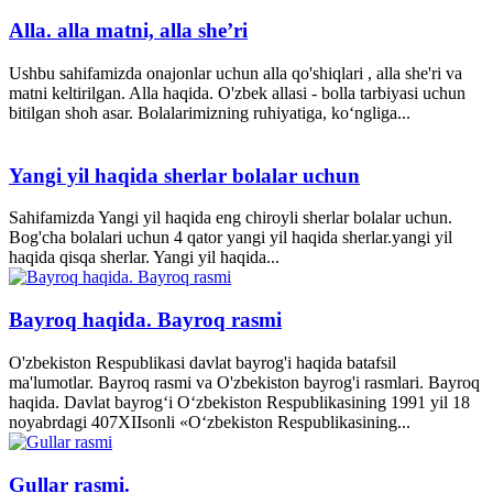
Alla. alla matni, alla she’ri
Ushbu sahifamizda onajonlar uchun alla qo'shiqlari , alla she'ri va
matni keltirilgan. Alla haqida. O'zbek allasi - bolla tarbiyasi uchun
bitilgan shoh asar. Bolalarimizning ruhiyatiga, ko‘ngliga...
Yangi yil haqida sherlar bolalar uchun
Sahifamizda Yangi yil haqida eng chiroyli sherlar bolalar uchun.
Bog'cha bolalari uchun 4 qator yangi yil haqida sherlar.yangi yil
haqida qisqa sherlar. Yangi yil haqida...
Bayroq haqida. Bayroq rasmi
O'zbekiston Respublikasi davlat bayrog'i haqida batafsil
ma'lumotlar. Bayroq rasmi va O'zbekiston bayrog'i rasmlari. Bayroq
haqida. Davlat bayrog‘i O‘zbekiston Respublikasining 1991 yil 18
noyabrdagi 407­XII­sonli «O‘zbekiston Respublikasining...
Gullar rasmi.