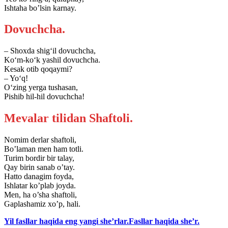
Ishtaha bo’lsin karnay.
Dovuchcha.
– Shoxda shig‘il dovuchcha,
Ko‘m-ko‘k yashil dovuchcha.
Kesak otib qoqaymi?
– Yo‘q!
O‘zing yerga tushasan,
Pishib hil-hil dovuchcha!
Mevalar tilidan Shaftoli.
Nomim derlar shaftoli,
Bo’laman men ham totli.
Turim bordir bir talay,
Qay birin sanab o’tay.
Hatto danagim foyda,
Ishlatar ko’plab joyda.
Men, ha o’sha shaftoli,
Gaplashamiz xo’p, hali.
Yil fasllar haqida eng yangi she’rlar.Fasllar haqida she’r.