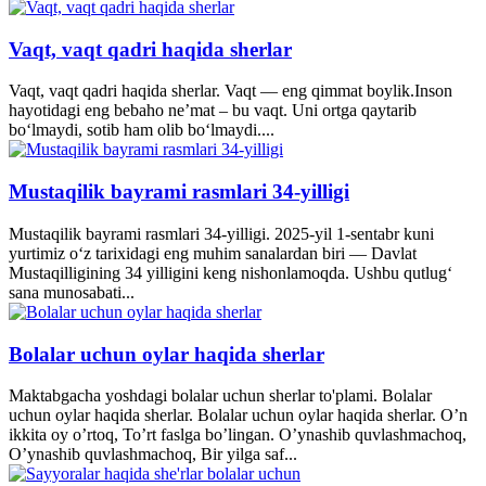
Vaqt, vaqt qadri haqida sherlar
Vaqt, vaqt qadri haqida sherlar. Vaqt — eng qimmat boylik.Inson
hayotidagi eng bebaho ne’mat – bu vaqt. Uni ortga qaytarib
bo‘lmaydi, sotib ham olib bo‘lmaydi....
Mustaqilik bayrami rasmlari 34-yilligi
Mustaqilik bayrami rasmlari 34-yilligi. 2025-yil 1-sentabr kuni
yurtimiz o‘z tarixidagi eng muhim sanalardan biri — Davlat
Mustaqilligining 34 yilligini keng nishonlamoqda. Ushbu qutlug‘
sana munosabati...
Bolalar uchun oylar haqida sherlar
Maktabgacha yoshdagi bolalar uchun sherlar to'plami. Bolalar
uchun oylar haqida sherlar. Bolalar uchun oylar haqida sherlar. O’n
ikkita oy o’rtoq, To’rt faslga bo’lingan. O’ynashib quvlashmachoq,
O’ynashib quvlashmachoq, Bir yilga saf...