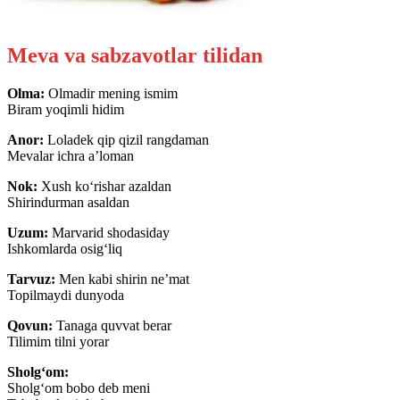
Meva va sabzavotlar tilidan
Olma:
Olmadir mening ismim
Biram yoqimli hidim
Anor:
Loladek qip qizil rangdaman
Mevalar ichra a’loman
Nok:
Xush ko‘rishar azaldan
Shirindurman asaldan
Uzum:
Marvarid shodasiday
Ishkomlarda osig‘liq
Tarvuz:
Men kabi shirin ne’mat
Topilmaydi dunyoda
Qovun:
Tanaga quvvat berar
Tilimim tilni yorar
Sholg‘om:
Sholg‘om bobo deb meni