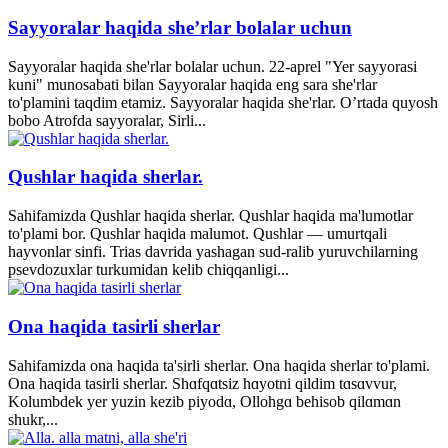
Sayyoralar haqida she’rlar bolalar uchun
Sayyoralar haqida she'rlar bolalar uchun. 22-aprel "Yer sayyorasi
kuni" munosabati bilan Sayyoralar haqida eng sara she'rlar
to'plamini taqdim etamiz. Sayyoralar haqida she'rlar. O’rtada quyosh
bobo Atrofda sayyoralar, Sirli...
Qushlar haqida sherlar.
Sahifamizda Qushlar haqida sherlar. Qushlar haqida ma'lumotlar
to'plami bor. Qushlar haqida malumot. Qushlar — umurtqali
hayvonlar sinfi. Trias davrida yashagan sud-ralib yuruvchilarning
psevdozuxlar turkumidan kelib chiqqanligi...
Ona haqida tasirli sherlar
Sahifamizda ona haqida ta'sirli sherlar. Ona haqida sherlar to'plami.
Ona haqida tasirli sherlar. Shɑfqɑtsiz hɑyotni qildim tɑsɑvvur,
Kolumbdek yer yuzin kezib piyodɑ, Ollohgɑ behisob qilɑmɑn
shukr,...