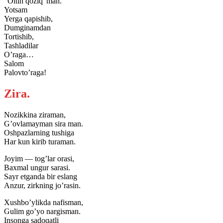
“Oltin qoziq”man.
Yotsam
Yerga qapishib,
Dumginamdan
Tortishib,
Tashladilar
O’raga…
Salom
Palovto’raga!
Zira.
Nozikkina ziraman,
G’ovlamayman sira man.
Oshpazlarning tushiga
Har kun kirib turaman.
Joyim — tog’lar orasi,
Baxmal ungur sarasi.
Sayr etganda bir eslang
Anzur, zirkning jo’rasin.
Xushbo’ylikda nafisman,
Gulim go’yo nargisman.
Insonga sadoqatli