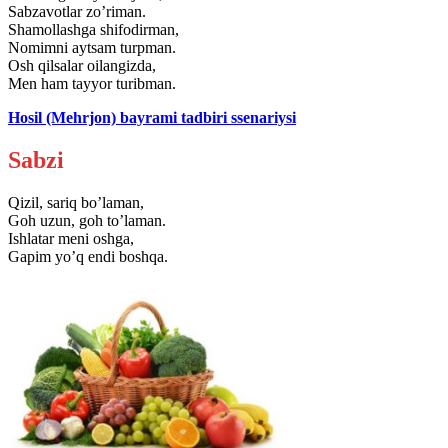
Sabzavotlar zo’riman.
Shamollashga shifodirman,
Nomimni aytsam turpman.
Osh qilsalar oilangizda,
Men ham tayyor turibman.
Hosil (Mehrjon) bayrami tadbiri ssenariysi
Sabzi
Qizil, sariq bo’laman,
Goh uzun, goh to’laman.
Ishlatar meni oshga,
Gapim yo’q endi boshqa.