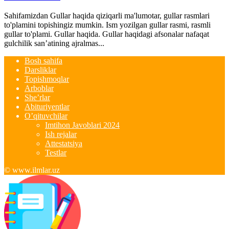
Sahifamizdan Gullar haqida qiziqarli ma'lumotar, gullar rasmlari
to'plamini topishingiz mumkin. Ism yozilgan gullar rasmi, rasmli
gullar to'plami. Gullar haqida. Gullar haqidagi afsonalar nafaqat
gulchilik san’atining ajralmas...
Bosh sahifa
Darsliklar
Topishmoqlar
Arboblar
She’rlar
Abituriyentlar
O’qituvchilar
Imtihon Javoblari 2024
Ish rejalar
Attestatsiya
Testlar
© www.ilmlar.uz