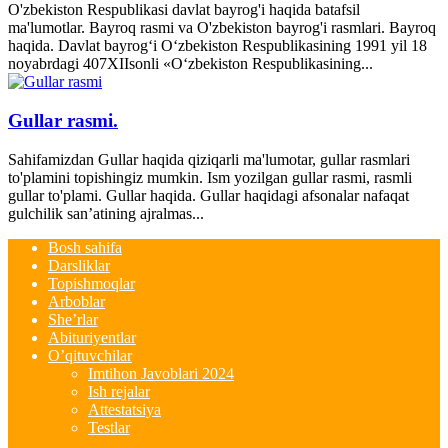
O'zbekiston Respublikasi davlat bayrog'i haqida batafsil
ma'lumotlar. Bayroq rasmi va O'zbekiston bayrog'i rasmlari. Bayroq
haqida. Davlat bayrog‘i O‘zbekiston Respublikasining 1991 yil 18
noyabrdagi 407­XII­sonli «O‘zbekiston Respublikasining...
Gullar rasmi.
Sahifamizdan Gullar haqida qiziqarli ma'lumotar, gullar rasmlari
to'plamini topishingiz mumkin. Ism yozilgan gullar rasmi, rasmli
gullar to'plami. Gullar haqida. Gullar haqidagi afsonalar nafaqat
gulchilik san’atining ajralmas...
Bosh sahifa
Darsliklar
Topishmoqlar
Arboblar
She’rlar
Abituriyentlar
O’qituvchilar
Imtihon Javoblari 2024
Ish rejalar
Attestatsiya
Testlar