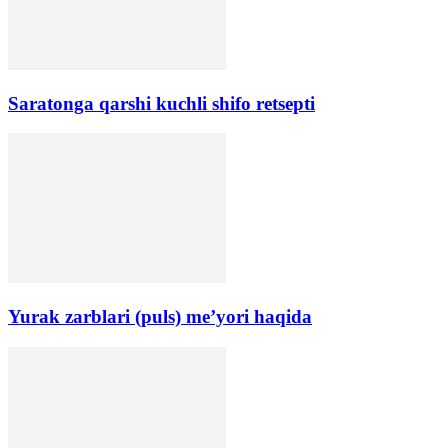
Saratonga qarshi kuchli shifo retsepti
Yurak zarblari (puls) me’yori haqida