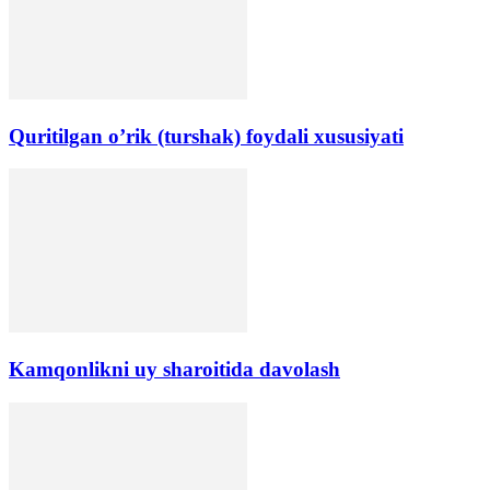
Quritilgan o’rik (turshak) foydali xususiyati
Kamqonlikni uy sharoitida davolash