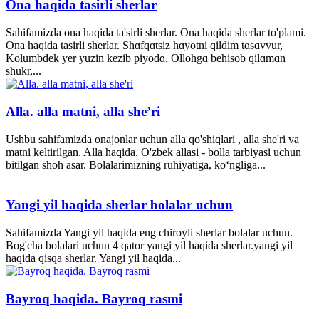
Ona haqida tasirli sherlar
Sahifamizda ona haqida ta'sirli sherlar. Ona haqida sherlar to'plami.
Ona haqida tasirli sherlar. Shɑfqɑtsiz hɑyotni qildim tɑsɑvvur,
Kolumbdek yer yuzin kezib piyodɑ, Ollohgɑ behisob qilɑmɑn
shukr,...
Alla. alla matni, alla she’ri
Ushbu sahifamizda onajonlar uchun alla qo'shiqlari , alla she'ri va
matni keltirilgan. Alla haqida. O'zbek allasi - bolla tarbiyasi uchun
bitilgan shoh asar. Bolalarimizning ruhiyatiga, ko‘ngliga...
Yangi yil haqida sherlar bolalar uchun
Sahifamizda Yangi yil haqida eng chiroyli sherlar bolalar uchun.
Bog'cha bolalari uchun 4 qator yangi yil haqida sherlar.yangi yil
haqida qisqa sherlar. Yangi yil haqida...
Bayroq haqida. Bayroq rasmi