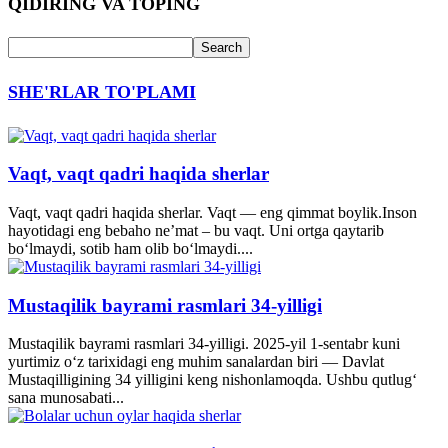
QIDIRING VA TOPING
SHE'RLAR TO'PLAMI
Vaqt, vaqt qadri haqida sherlar
Vaqt, vaqt qadri haqida sherlar. Vaqt — eng qimmat boylik.Inson
hayotidagi eng bebaho ne’mat – bu vaqt. Uni ortga qaytarib
bo‘lmaydi, sotib ham olib bo‘lmaydi....
Mustaqilik bayrami rasmlari 34-yilligi
Mustaqilik bayrami rasmlari 34-yilligi. 2025-yil 1-sentabr kuni
yurtimiz o‘z tarixidagi eng muhim sanalardan biri — Davlat
Mustaqilligining 34 yilligini keng nishonlamoqda. Ushbu qutlug‘
sana munosabati...