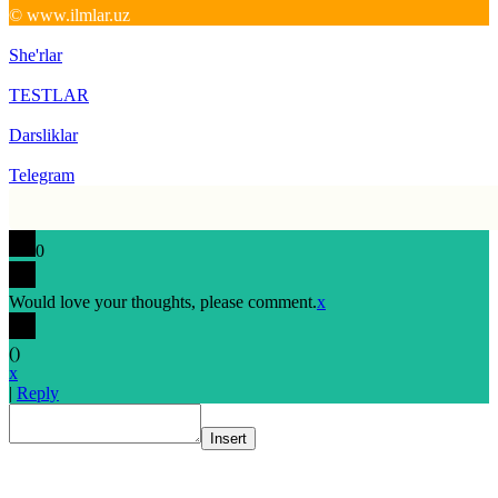
© www.ilmlar.uz
She'rlar
TESTLAR
Darsliklar
Telegram
0
Would love your thoughts, please comment.
x
(
)
x
|
Reply
Insert