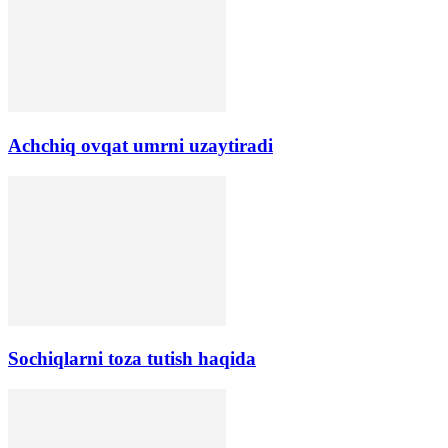
Аchchiq ovqat umrni uzaytiradi
Sochiqlarni toza tutish haqida