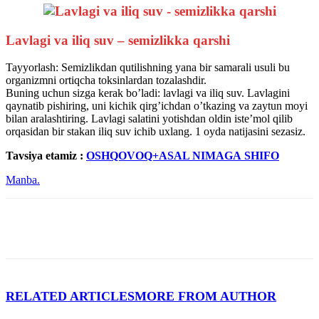
Lavlagi va iliq suv – semizlikka qarshi
Tayyorlash: Semizlikdan qutilishning yana bir samarali usuli bu
organizmni ortiqcha toksinlardan tozalashdir.
Buning uchun sizga kerak boʼladi: lavlagi va iliq suv. Lavlagini
qaynatib pishiring, uni kichik qirgʼichdan oʼtkazing va zaytun moyi
bilan aralashtiring. Lavlagi salatini yotishdan oldin isteʼmol qilib
orqasidan bir stakan iliq suv ichib uxlang. 1 oyda natijasini sezasiz.
Tavsiya etamiz :
OSHQOVOQ+АSАL NIMАGА SHIFO
Manba.
RELATED ARTICLES
MORE FROM AUTHOR