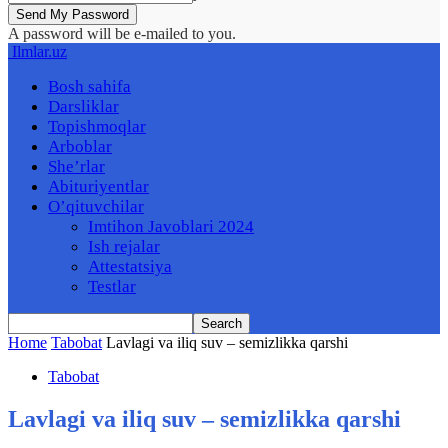
A password will be e-mailed to you.
Ilmlar.uz
Bosh sahifa
Darsliklar
Topishmoqlar
Arboblar
She’rlar
Abituriyentlar
O’qituvchilar
Imtihon Javoblari 2024
Ish rejalar
Attestatsiya
Testlar
Home
Tabobat
Lavlagi va iliq suv – semizlikka qarshi
Tabobat
Lavlagi va iliq suv – semizlikka qarshi