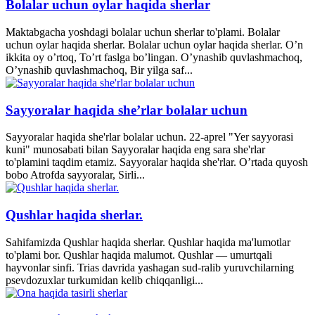
Bolalar uchun oylar haqida sherlar
Maktabgacha yoshdagi bolalar uchun sherlar to'plami. Bolalar
uchun oylar haqida sherlar. Bolalar uchun oylar haqida sherlar. O’n
ikkita oy o’rtoq, To’rt faslga bo’lingan. O’ynashib quvlashmachoq,
O’ynashib quvlashmachoq, Bir yilga saf...
Sayyoralar haqida she’rlar bolalar uchun
Sayyoralar haqida she'rlar bolalar uchun. 22-aprel "Yer sayyorasi
kuni" munosabati bilan Sayyoralar haqida eng sara she'rlar
to'plamini taqdim etamiz. Sayyoralar haqida she'rlar. O’rtada quyosh
bobo Atrofda sayyoralar, Sirli...
Qushlar haqida sherlar.
Sahifamizda Qushlar haqida sherlar. Qushlar haqida ma'lumotlar
to'plami bor. Qushlar haqida malumot. Qushlar — umurtqali
hayvonlar sinfi. Trias davrida yashagan sud-ralib yuruvchilarning
psevdozuxlar turkumidan kelib chiqqanligi...