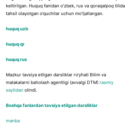
keltirilgan. Huquq fanidan o’zbek, rus va qoraqalpoq tilida
tahsil olayotgan o’quchilar uchun mo’ljallangan.
huquq uzb
huquq qr
huquq rus
Mazkur tavsiya etilgan darsliklar ro‘yhati Bilim va
malakalarni baholash agentligi (avvalgi DTM)
rasmiy
saytidan
olindi.
Boshqa fanlardan tavsiya etilgan darsliklar
manba