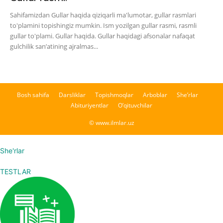
Sahifamizdan Gullar haqida qiziqarli ma'lumotar, gullar rasmlari
to'plamini topishingiz mumkin. Ism yozilgan gullar rasmi, rasmli
gullar to'plami. Gullar haqida. Gullar haqidagi afsonalar nafaqat
gulchilik san’atining ajralmas...
Bosh sahifa
Darsliklar
Topishmoqlar
Arboblar
She’rlar
Abituriyentlar
O’qituvchilar
© www.ilmlar.uz
She'rlar
TESTLAR