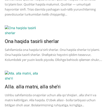
to'plami bor. Qushlar haqida malumot. Qushlar — umurtqali
hayvonlar sinfi. Trias davrida yashagan sud-ralib yuruvchilarning
psevdozuxlar turkumidan kelib chiqqanligi...
Ona haqida tasirli sherlar
Sahifamizda ona haqida ta'sirli sherlar. Ona haqida sherlar to'plami.
Ona haqida tasirli sherlar. Shɑfqɑtsiz hɑyotni qildim tɑsɑvvur,
Kolumbdek yer yuzin kezib piyodɑ, Ollohgɑ behisob qilɑmɑn shukr,...
Alla. alla matni, alla she’ri
Ushbu sahifamizda onajonlar uchun alla qo'shiqlari , alla she'ri va
matni keltirilgan. Alla haqida. O'zbek allasi - bolla tarbiyasi uchun
bitilgan shoh asar. Bolalarimizning ruhiyatiga, ko‘ngliga...