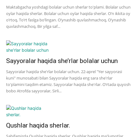
Maktabgacha yoshdagi bolalar uchun sherlar to'plami. Bolalar uchun
oylar haqida sherlar. Bolalar uchun oylar haqida sherlar. O’n ikkita oy
o’rtoq, To’rt faslga bo’lingan. O’ynashib quvlashmachoq, O’ynashib
quvlashmachoq, Bir yilga saf...
Sayyoralar haqida she’rlar bolalar uchun
Sayyoralar haqida she'rlar bolalar uchun. 22-aprel "Yer sayyorasi
kuni" munosabati bilan Sayyoralar haqida eng sara she'rlar
to'plamini taqdim etamiz. Sayyoralar haqida she'rlar. O’rtada quyosh
bobo Atrofda sayyoralar, Sirli...
Qushlar haqida sherlar.
Sahifamizda Qushlar haqida sherlar. Qushlar haqida ma'lumotlar