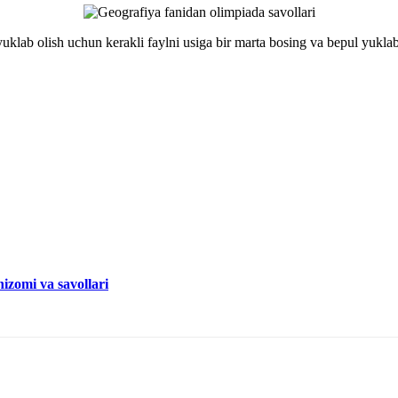
uklab olish uchun kerakli faylni usiga bir marta bosing va bepul yuklab
izomi va savollari