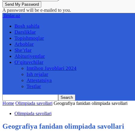
A password will be e-mailed to you.
Ilmlar.uz
Bosh sahifa
Darsliklar
Topishmoqlar
Arboblar
She’rlar
Abituriyentlar
O’qituvchilar
Imtihon Javoblari 2024
Ish rejalar
Attestatsiya
Testlar
Home
Olimpiada savollari
Geografiya fanidan olimpiada savollari
Olimpiada savollari
Geografiya fanidan olimpiada savollari