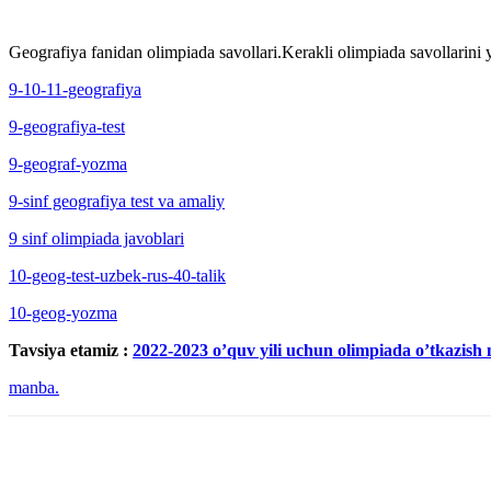
Geografiya fanidan olimpiada savollari.Kerakli olimpiada savollarini y
9-10-11-geografiya
9-geografiya-test
9-geograf-yozma
9-sinf geografiya test va amaliy
9 sinf olimpiada javoblari
10-geog-test-uzbek-rus-40-talik
10-geog-yozma
Tavsiya etamiz :
2022-2023 o’quv yili uchun olimpiada o’tkazish n
manba.