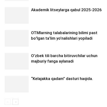
Akademik litseylarga qabul 2025-2026
OTMlarning talabalarining bilimi past
boʻlgan ta’lim yo’nalishlari yopiladi
O’zbek tili barcha bitiruvchilar uchun
majburiy fanga aylanadi
“Kelajakka qadam” dasturi haqida.