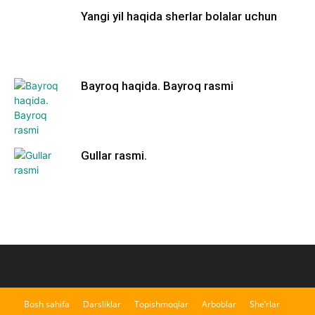
Yangi yil haqida sherlar bolalar uchun
Bayroq haqida. Bayroq rasmi
Gullar rasmi.
Bosh sahifa
Darsliklar
Topishmoqlar
Arboblar
She’rlar