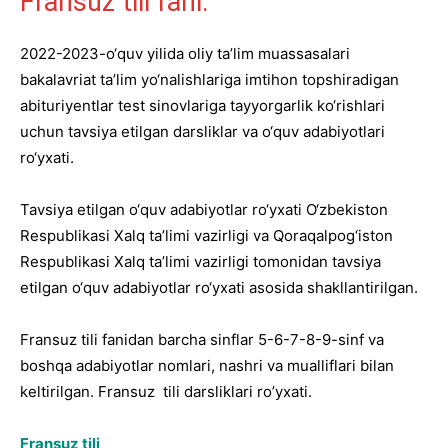
Fransuz tili fani.
2022-2023-o‘quv yilida oliy taʼlim muassasalari
bakalavriat taʼlim yo‘nalishlariga imtihon topshiradigan
abituriyentlar test sinovlariga tayyorgarlik ko‘rishlari
uchun tavsiya etilgan darsliklar va o‘quv adabiyotlari
ro‘yxati.
Tavsiya etilgan o‘quv adabiyotlar ro‘yxati O‘zbekiston
Respublikasi Xalq ta’limi vazirligi va Qoraqalpog‘iston
Respublikasi Xalq ta’limi vazirligi tomonidan tavsiya
etilgan o‘quv adabiyotlar ro‘yxati asosida shakllantirilgan.
Fransuz tili fanidan barcha sinflar 5-6-7-8-9-sinf va
boshqa adabiyotlar nomlari, nashri va mualliflari bilan
keltirilgan. Fransuz tili darsliklari ro’yxati.
Fransuz tili