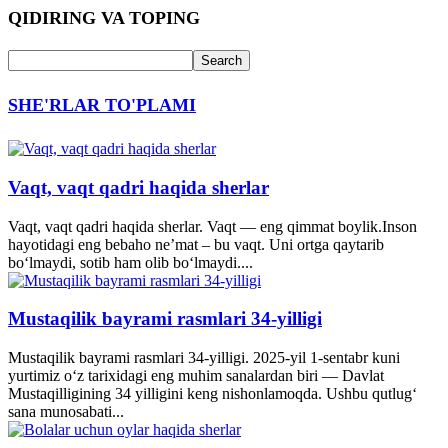
QIDIRING VA TOPING
SHE'RLAR TO'PLAMI
Vaqt, vaqt qadri haqida sherlar
Vaqt, vaqt qadri haqida sherlar. Vaqt — eng qimmat boylik.Inson
hayotidagi eng bebaho ne’mat – bu vaqt. Uni ortga qaytarib
bo‘lmaydi, sotib ham olib bo‘lmaydi....
Mustaqilik bayrami rasmlari 34-yilligi
Mustaqilik bayrami rasmlari 34-yilligi. 2025-yil 1-sentabr kuni
yurtimiz o‘z tarixidagi eng muhim sanalardan biri — Davlat
Mustaqilligining 34 yilligini keng nishonlamoqda. Ushbu qutlug‘
sana munosabati...