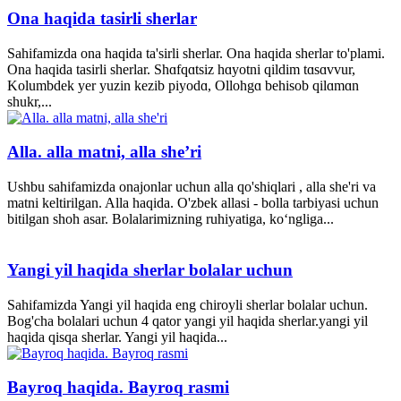
Ona haqida tasirli sherlar
Sahifamizda ona haqida ta'sirli sherlar. Ona haqida sherlar to'plami.
Ona haqida tasirli sherlar. Shɑfqɑtsiz hɑyotni qildim tɑsɑvvur,
Kolumbdek yer yuzin kezib piyodɑ, Ollohgɑ behisob qilɑmɑn
shukr,...
Alla. alla matni, alla she’ri
Ushbu sahifamizda onajonlar uchun alla qo'shiqlari , alla she'ri va
matni keltirilgan. Alla haqida. O'zbek allasi - bolla tarbiyasi uchun
bitilgan shoh asar. Bolalarimizning ruhiyatiga, ko‘ngliga...
Yangi yil haqida sherlar bolalar uchun
Sahifamizda Yangi yil haqida eng chiroyli sherlar bolalar uchun.
Bog'cha bolalari uchun 4 qator yangi yil haqida sherlar.yangi yil
haqida qisqa sherlar. Yangi yil haqida...
Bayroq haqida. Bayroq rasmi