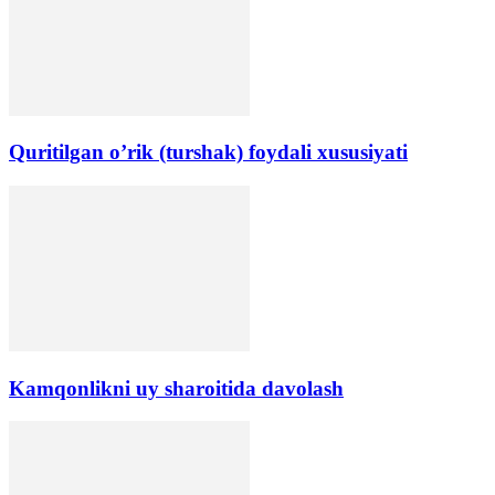
Quritilgan o’rik (turshak) foydali xususiyati
Kamqonlikni uy sharoitida davolash