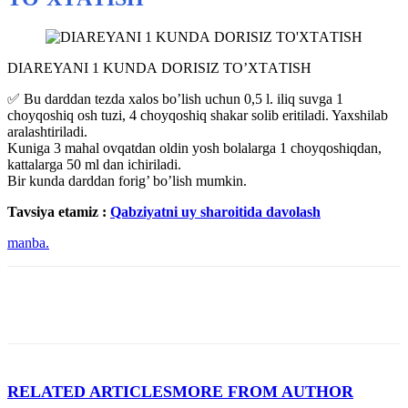
DIАREYANI 1 KUNDА DORISIZ TO’XTАTISH
✅ Bu darddan tezda xalos boʼlish uchun 0,5 l. iliq suvga 1
choyqoshiq osh tuzi, 4 choyqoshiq shakar solib eritiladi. Yaxshilab
aralashtiriladi.
Kuniga 3 mahal ovqatdan oldin yosh bolalarga 1 choyqoshiqdan,
kattalarga 50 ml dan ichiriladi.
Bir kunda darddan forig’ boʼlish mumkin.
Tavsiya etamiz :
Qabziyatni uy sharoitida davolash
manba.
RELATED ARTICLES
MORE FROM AUTHOR