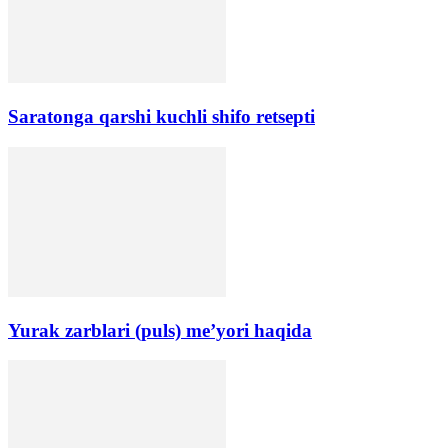
Saratonga qarshi kuchli shifo retsepti
Yurak zarblari (puls) me’yori haqida