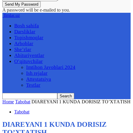
A password will be e-mailed to you.
Ilmlar.uz
Bosh sahifa
Darsliklar
Topishmoqlar
Arboblar
She’rlar
Abituriyentlar
O’qituvchilar
Imtihon Javoblari 2024
Ish rejalar
Attestatsiya
Testlar
Home
Tabobat
DIАREYANI 1 KUNDА DORISIZ TO’XTАTISH
Tabobat
DIАREYANI 1 KUNDА DORISIZ
TO’XTАTISH