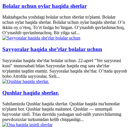
Bolalar uchun oylar haqida sherlar
Maktabgacha yoshdagi bolalar uchun sherlar to'plami. Bolalar
uchun oylar haqida sherlar. Bolalar uchun oylar haqida sherlar. O’n
ikkita oy o’rtoq, To’rt faslga bo’lingan. O’ynashib quvlashmachoq,
O’ynashib quvlashmachoq, Bir yilga saf...
Sayyoralar haqida she’rlar bolalar uchun
Sayyoralar haqida she'rlar bolalar uchun. 22-aprel "Yer sayyorasi
kuni" munosabati bilan Sayyoralar haqida eng sara she'rlar
to'plamini taqdim etamiz. Sayyoralar haqida she'rlar. O’rtada quyosh
bobo Atrofda sayyoralar, Sirli...
Qushlar haqida sherlar.
Sahifamizda Qushlar haqida sherlar. Qushlar haqida ma'lumotlar
to'plami bor. Qushlar haqida malumot. Qushlar — umurtqali
hayvonlar sinfi. Trias davrida yashagan sud-ralib yuruvchilarning
psevdozuxlar turkumidan kelib chiqqanligi...