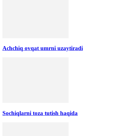
Аchchiq ovqat umrni uzaytiradi
Sochiqlarni toza tutish haqida