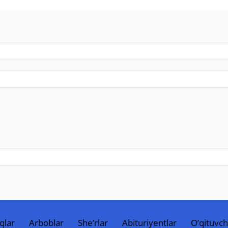
qlar
Arboblar
She’rlar
Abituriyentlar
O’qituvch