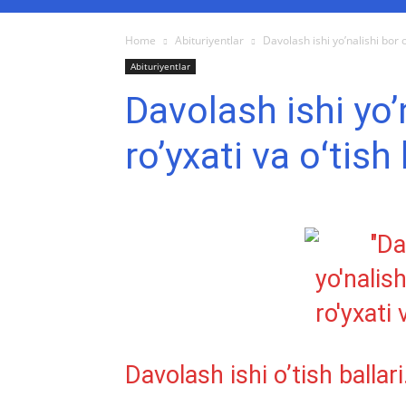
Home
Abituriyentlar
Davolash ishi yo’nalishi bor ol
Abituriyentlar
Davolash ishi yo’
ro’yxati va oʻtish 
Davolash ishi o’tish ballari