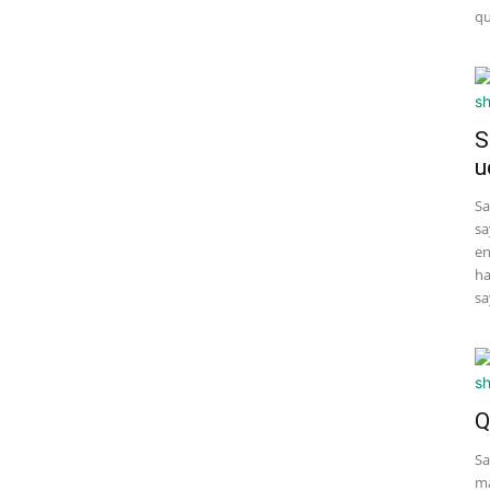
qu
S
u
Sa
sa
en
ha
sa
Q
Sa
ma