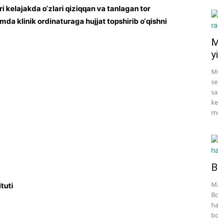
ari kelajakda o‘zlari qiziqqan va tanlagan tor
da klinik ordinaturaga hujjat topshirib o‘qishni
M
yi
Mu
se
sa
ke
mu
B
Ma
tuti
Bo
ha
bo