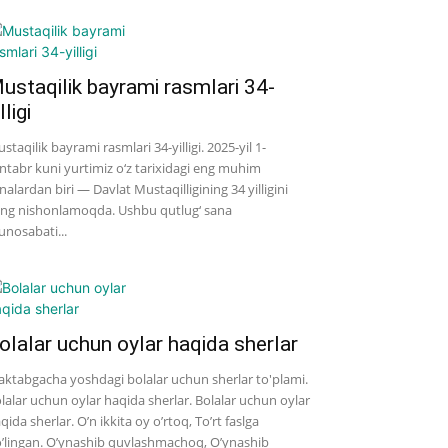
ustaqilik bayrami rasmlari 34-
lligi
staqilik bayrami rasmlari 34-yilligi. 2025-yil 1-
ntabr kuni yurtimiz o‘z tarixidagi eng muhim
nalardan biri — Davlat Mustaqilligining 34 yilligini
ng nishonlamoqda. Ushbu qutlug‘ sana
nosabati...
olalar uchun oylar haqida sherlar
ktabgacha yoshdagi bolalar uchun sherlar to'plami.
lalar uchun oylar haqida sherlar. Bolalar uchun oylar
qida sherlar. O’n ikkita oy o’rtoq, To’rt faslga
’lingan. O’ynashib quvlashmachoq, O’ynashib