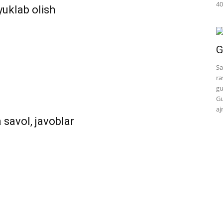
40
yuklab olish
G
Sa
ra
gu
Gu
aj
 savol, javoblar