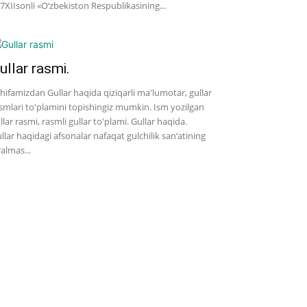
7­XII­sonli «O‘zbekiston Respublikasining...
ullar rasmi.
hifamizdan Gullar haqida qiziqarli ma'lumotar, gullar
smlari to'plamini topishingiz mumkin. Ism yozilgan
llar rasmi, rasmli gullar to'plami. Gullar haqida.
llar haqidagi afsonalar nafaqat gulchilik san’atining
ralmas...