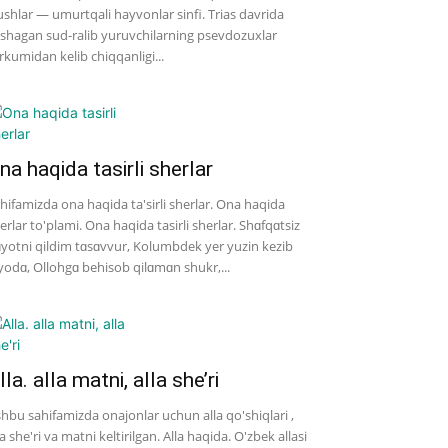
shlar — umurtqali hayvonlar sinfi. Trias davrida
shagan sud-ralib yuruvchilarning psevdozuxlar
rkumidan kelib chiqqanligi...
na haqida tasirli sherlar
hifamizda ona haqida ta'sirli sherlar. Ona haqida
erlar to'plami. Ona haqida tasirli sherlar. Shɑfqɑtsiz
yotni qildim tɑsɑvvur, Kolumbdek yer yuzin kezib
yodɑ, Ollohgɑ behisob qilɑmɑn shukr,...
lla. alla matni, alla she’ri
hbu sahifamizda onajonlar uchun alla qo'shiqlari ,
la she'ri va matni keltirilgan. Alla haqida. O'zbek allasi