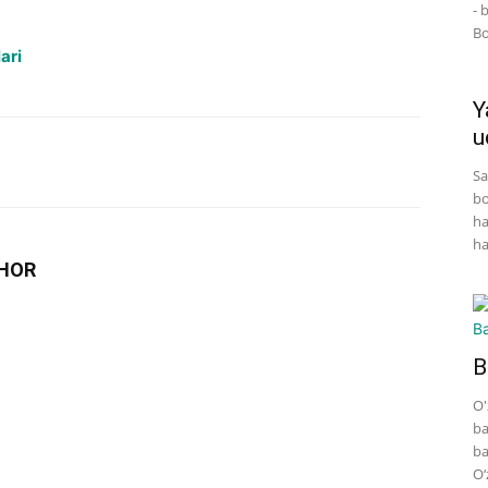
- 
Bo
ari
Y
u
Sa
bo
ha
ha
HOR
B
O'
ba
ba
O‘