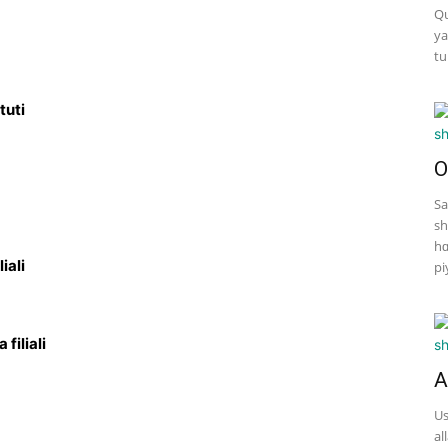
Qu
ya
tu
tuti
O
Sa
sh
hɑ
iali
pi
filiali
A
Us
al