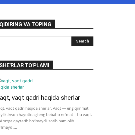
QIDIRING VA TOPING
SHE'RLAR TO'PLAMI
aqt, vaqt qadri haqida sherlar
qt, vaqt qadri haqida sherlar. Vaqt — eng qimmat
ylik.Inson hayotidagi eng bebaho ne’mat – bu vaqt.
i ortga qaytarib bo‘lmaydi, sotib ham olib
‘lmaydi....