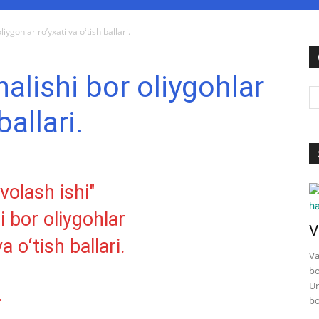
iygohlar ro’yxati va oʻtish ballari.
nalishi bor oliygohlar
ballari.
V
Va
bo
Un
.
bo