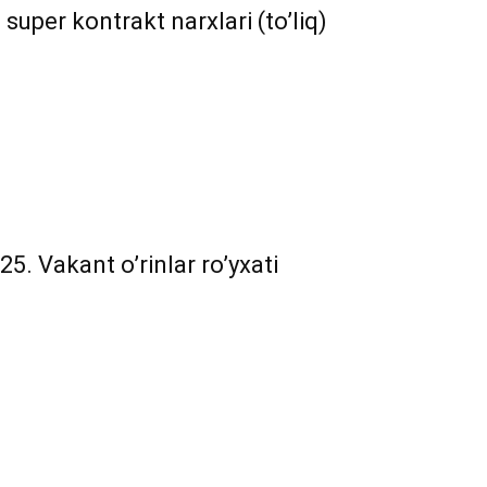
super kontrakt narxlari (to’liq)
5. Vakant o’rinlar ro’yxati