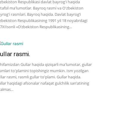
zbekiston Respublikasi davlat bayrog'i haqida
tafsil ma'lumotlar. Bayroq rasmi va O'zbekiston
yrog'i rasmlari. Bayroq haqida. Davlat bayrog‘i
zbekiston Respublikasining 1991 yil 18 noyabrdagi
7­XII­sonli «O‘zbekiston Respublikasining...
ullar rasmi.
hifamizdan Gullar haqida qiziqarli ma'lumotar, gullar
smlari to'plamini topishingiz mumkin. Ism yozilgan
llar rasmi, rasmli gullar to'plami. Gullar haqida.
llar haqidagi afsonalar nafaqat gulchilik san’atining
ralmas...