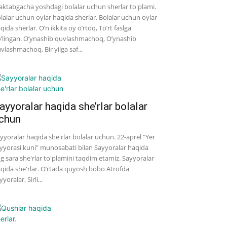
ktabgacha yoshdagi bolalar uchun sherlar to'plami.
lalar uchun oylar haqida sherlar. Bolalar uchun oylar
qida sherlar. O’n ikkita oy o’rtoq, To’rt faslga
’lingan. O’ynashib quvlashmachoq, O’ynashib
vlashmachoq, Bir yilga saf...
ayyoralar haqida she’rlar bolalar
chun
yyoralar haqida she'rlar bolalar uchun. 22-aprel "Yer
yyorasi kuni" munosabati bilan Sayyoralar haqida
g sara she'rlar to'plamini taqdim etamiz. Sayyoralar
qida she'rlar. O’rtada quyosh bobo Atrofda
yyoralar, Sirli...