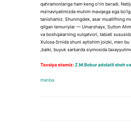
qahramonlariga ham keng o’rin beradi. Natij
ma’naviyatimizda muhim mavqega ega bo’lgan
tanishamiz. Shuningdek, asar muallifning m
qilgan temuriylar — Umarshayx, Sulton Ah
va boshqalarning xulqatvori, tabiati xususida
Xulosa ōrnida shuni aytishim joizki, men bu
,balki, buyuk sarkarda siymosida taxayyuli
Tavsiya etamiz:
Z.M.Bobur adolatli shoh v
manba