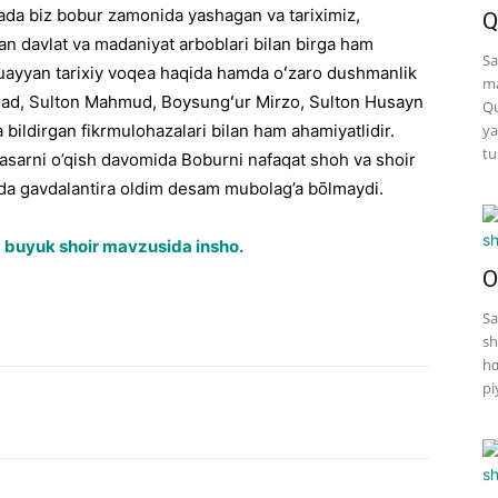
ada biz bobur zamonida yashagan va tariximiz,
Q
 davlat va madaniyat arboblari bilan birga ham
Sa
uayyan tarixiy voqea haqida hamda oʻzaro dushmanlik
ma
mad, Sulton Mahmud, Boysungʻur Mirzo, Sulton Husayn
Qu
 bildirgan fikrmulohazalari bilan ham ahamiyatlidir.
ya
tu
 asarni o’qish davomida Boburni nafaqat shoh va shoir
mda gavdalantira oldim desam mubolag’a bōlmaydi.
a buyuk shoir mavzusida insho.
O
Sa
sh
hɑ
pi