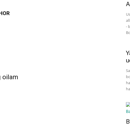
A
HOR
Us
al
- 
Bo
Y
u
Sa
g oilam
bo
ha
ha
B