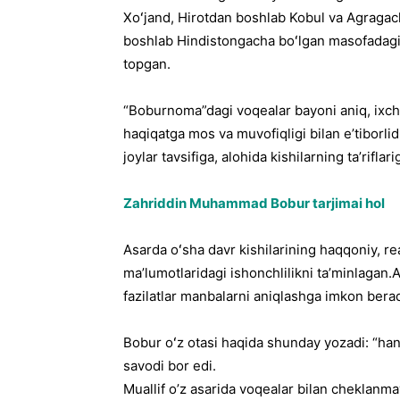
Xoʻjand, Hirotdan boshlab Kobul va Agragac
boshlab Hindistongacha boʻlgan masofadagi d
topgan.
“Boburnoma”dagi voqealar bayoni aniq, ixcha
haqiqatga mos va muvofiqligi bilan eʼtiborlidi
joylar tavsifiga, alohida kishilarning taʼriflar
Zahriddin Muhammad Bobur tarjimai hol
Asarda oʻsha davr kishilarining haqqoniy, re
maʼlumotlaridagi ishonchlilikni taʼminlagan.
fazilatlar manbalarni aniqlashga imkon berad
Bobur oʻz otasi haqida shunday yozadi: “han
savodi bor edi.
Muallif o’z asarida voqealar bilan cheklanmay