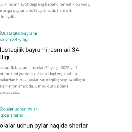
ylik.Inson hayotidagi eng bebaho ne’mat – bu vaqt.
i ortga qaytarib bo‘lmaydi, sotib ham olib
‘lmaydi....
ustaqilik bayrami rasmlari 34-
lligi
staqilik bayrami rasmlari 34-yilligi. 2025-yil 1-
ntabr kuni yurtimiz o‘z tarixidagi eng muhim
nalardan biri — Davlat Mustaqilligining 34 yilligini
ng nishonlamoqda. Ushbu qutlug‘ sana
nosabati...
olalar uchun oylar haqida sherlar