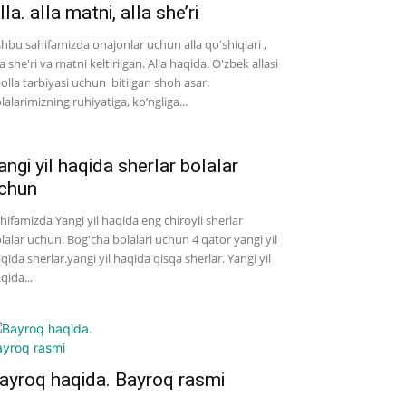
lla. alla matni, alla she’ri
hbu sahifamizda onajonlar uchun alla qo'shiqlari ,
la she'ri va matni keltirilgan. Alla haqida. O'zbek allasi
bolla tarbiyasi uchun bitilgan shoh asar.
lalarimizning ruhiyatiga, ko‘ngliga...
angi yil haqida sherlar bolalar
chun
hifamizda Yangi yil haqida eng chiroyli sherlar
lalar uchun. Bog'cha bolalari uchun 4 qator yangi yil
qida sherlar.yangi yil haqida qisqa sherlar. Yangi yil
qida...
ayroq haqida. Bayroq rasmi