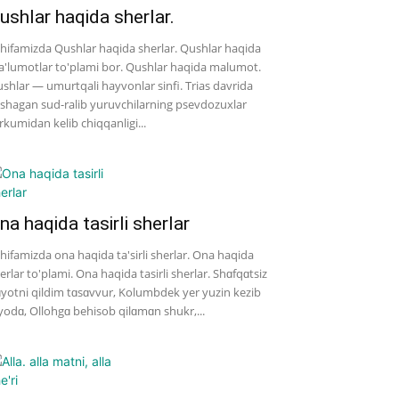
ushlar haqida sherlar.
hifamizda Qushlar haqida sherlar. Qushlar haqida
'lumotlar to'plami bor. Qushlar haqida malumot.
shlar — umurtqali hayvonlar sinfi. Trias davrida
shagan sud-ralib yuruvchilarning psevdozuxlar
rkumidan kelib chiqqanligi...
na haqida tasirli sherlar
hifamizda ona haqida ta'sirli sherlar. Ona haqida
erlar to'plami. Ona haqida tasirli sherlar. Shɑfqɑtsiz
yotni qildim tɑsɑvvur, Kolumbdek yer yuzin kezib
yodɑ, Ollohgɑ behisob qilɑmɑn shukr,...