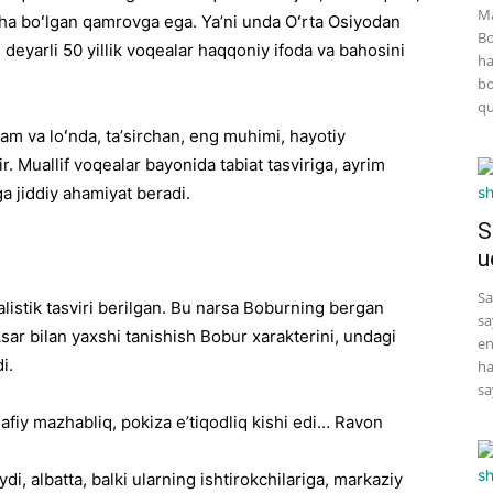
Ma
ha boʻlgan qamrovga ega. Yaʼni unda Oʻrta Osiyodan
Bo
eyarli 50 yillik voqealar haqqoniy ifoda va bahosini
ha
bo
qu
m va loʻnda, taʼsirchan, eng muhimi, hayotiy
r. Muallif voqealar bayonida tabiat tasviriga, ayrim
iga jiddiy ahamiyat beradi.
S
u
Sa
alistik tasviri berilgan. Bu narsa Boburning bergan
sa
Asar bilan yaxshi tanishish Bobur xarakterini, undagi
en
i.
ha
sa
afiy mazhabliq, pokiza eʼtiqodliq kishi edi… Ravon
di, albatta, balki ularning ishtirokchilariga, markaziy