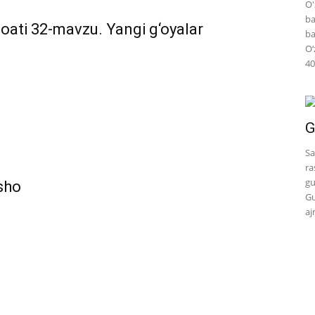
O'
ba
soati 32-mavzu. Yangi g‘oyalar
ba
O‘
40
G
Sa
ra
gu
nsho
Gu
aj