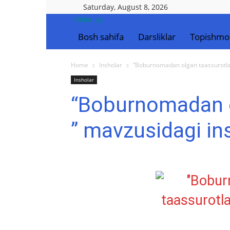
Saturday, August 8, 2026
Ilmlar.uz
Bosh sahifa
Darsliklar
Topishmo
Home
Insholar
“Boburnomadan olgan taassurotla
Insholar
“Boburnomadan o
” mavzusidagi in