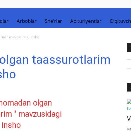
qlar
Arboblar
She’rlar
Abituriyentlar
O’qituvch
rim ” mavzusidagi insho
lgan taassurotlarim
sho
V
Va