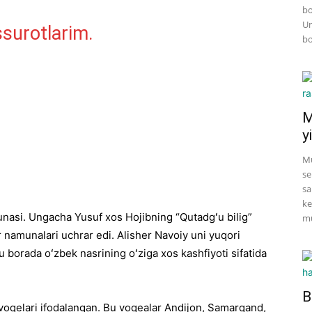
bo
Un
surotlarim.
bo
M
yi
Mu
se
sa
ke
nasi. Ungacha Yusuf xos Hojibning “Qutadgʻu bilig”
mu
 namunalari uchrar edi. Alisher Navoiy uni yuqori
 borada oʻzbek nasrining oʻziga xos kashfiyoti sifatida
B
voqelari ifodalangan. Bu voqealar Andijon, Samarqand,