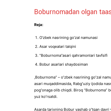
Boburnomadan olgan taas
Reja:
O’zbek nasrining go’zal namunasi
Asar voqealari talqini
“Boburnoma”asari qahramonlari tavfsifi
Bobur asarlari shaydosiman
,Boburnoma” – oʻzbek nasrining goʻzal namu
asari muqaddimasida, Rabgʻuziy ijodida nasr
pogʻonaga olib chiqdi. Biroq “Boburnoma” bu
yuz koʻrsatdi.
Asarda tarixning Bobur yashab oʻtgan davri 