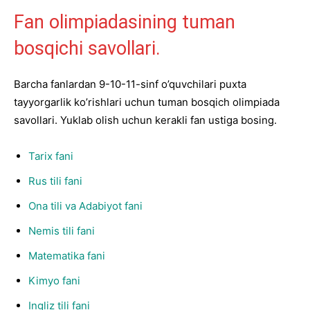
Fan olimpiadasining tuman
bosqichi savollari.
Barcha fanlardan 9-10-11-sinf o’quvchilari puxta
tayyorgarlik ko’rishlari uchun tuman bosqich olimpiada
savollari. Yuklab olish uchun kerakli fan ustiga bosing.
Tarix fani
Rus tili fani
Ona tili va Adabiyot fani
Nemis tili fani
Matematika fani
Kimyo fani
Ingliz tili fani