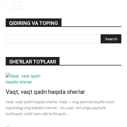
QIDIRING VA TOPING
SHE'RLAR TO'PLAMI
Vaqt, vaqt qadri haqida sherlar
Vaqt, vaqt qadri haqida sherlar. Vaqt — eng qimmat boylik.Inson
hayotidagi eng bebaho ne’mat – bu vaqt. Uni ortga qaytarib
bo‘lmaydi, sotib ham olib bo‘lmaydi....