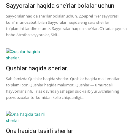
Sayyoralar haqida she’rlar bolalar uchun
Sayyoralar haqida she'rlar bolalar uchun. 22-aprel "Yer sayyorasi
kuni" munosabati bilan Sayyoralar haqida eng sara she'rlar
to'plamini taqdim etamiz. Sayyoralar haqida she'rlar. O’rtada quyosh
bobo Atrofda sayyoralar, Sirli...
Qushlar haqida sherlar.
Sahifamizda Qushlar haqida sherlar. Qushlar haqida ma'lumotlar
to'plami bor. Qushlar haqida malumot. Qushlar — umurtqali
hayvonlar sinfi. Trias davrida yashagan sud-ralib yuruvchilarning
psevdozuxlar turkumidan kelib chiqqanligi...
Ona haqida tasirli sherlar