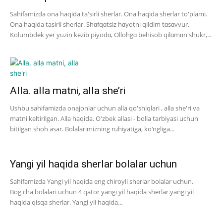
Sahifamizda ona haqida ta'sirli sherlar. Ona haqida sherlar to'plami.
Ona haqida tasirli sherlar. Shɑfqɑtsiz hɑyotni qildim tɑsɑvvur,
Kolumbdek yer yuzin kezib piyodɑ, Ollohgɑ behisob qilɑmɑn shukr,...
Alla. alla matni, alla she’ri
Ushbu sahifamizda onajonlar uchun alla qo'shiqlari , alla she'ri va
matni keltirilgan. Alla haqida. O'zbek allasi - bolla tarbiyasi uchun
bitilgan shoh asar. Bolalarimizning ruhiyatiga, ko‘ngliga...
Yangi yil haqida sherlar bolalar uchun
Sahifamizda Yangi yil haqida eng chiroyli sherlar bolalar uchun.
Bog'cha bolalari uchun 4 qator yangi yil haqida sherlar.yangi yil
haqida qisqa sherlar. Yangi yil haqida...