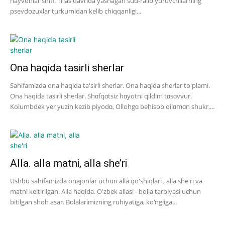
hayvonlar sinfi. Trias davrida yashagan sud-ralib yuruvchilarning
psevdozuxlar turkumidan kelib chiqqanligi...
Ona haqida tasirli sherlar
Sahifamizda ona haqida ta'sirli sherlar. Ona haqida sherlar to'plami.
Ona haqida tasirli sherlar. Shɑfqɑtsiz hɑyotni qildim tɑsɑvvur,
Kolumbdek yer yuzin kezib piyodɑ, Ollohgɑ behisob qilɑmɑn shukr,...
Alla. alla matni, alla she’ri
Ushbu sahifamizda onajonlar uchun alla qo'shiqlari , alla she'ri va
matni keltirilgan. Alla haqida. O'zbek allasi - bolla tarbiyasi uchun
bitilgan shoh asar. Bolalarimizning ruhiyatiga, ko‘ngliga...