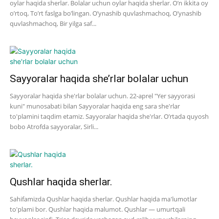
oylar haqida sherlar. Bolalar uchun oylar haqida sherlar. O’n ikkita oy
o’rtoq, To’rt faslga bo’lingan. O’ynashib quvlashmachoq, O’ynashib
quvlashmachoq, Bir yilga saf...
Sayyoralar haqida she’rlar bolalar uchun
Sayyoralar haqida she'rlar bolalar uchun. 22-aprel "Yer sayyorasi
kuni" munosabati bilan Sayyoralar haqida eng sara she'rlar
to'plamini taqdim etamiz. Sayyoralar haqida she'rlar. O’rtada quyosh
bobo Atrofda sayyoralar, Sirli...
Qushlar haqida sherlar.
Sahifamizda Qushlar haqida sherlar. Qushlar haqida ma'lumotlar
to'plami bor. Qushlar haqida malumot. Qushlar — umurtqali