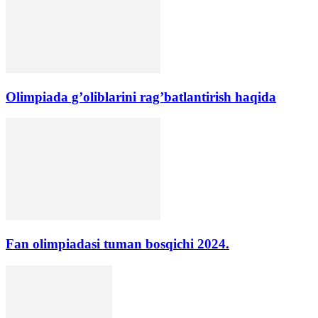
Olimpiada g’oliblarini rag’batlantirish haqida
Fan olimpiadasi tuman bosqichi 2024.