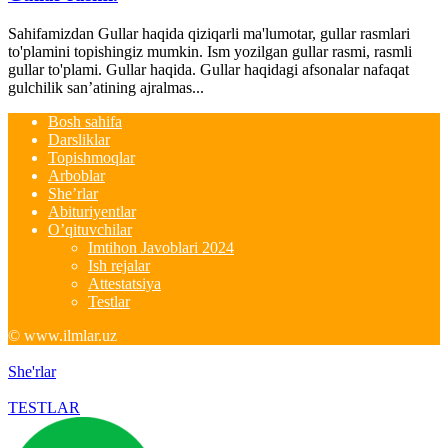
Sahifamizdan Gullar haqida qiziqarli ma'lumotar, gullar rasmlari
to'plamini topishingiz mumkin. Ism yozilgan gullar rasmi, rasmli
gullar to'plami. Gullar haqida. Gullar haqidagi afsonalar nafaqat
gulchilik san’atining ajralmas...
Bosh sahifa
Darsliklar
Topishmoqlar
Arboblar
She’rlar
Abituriyentlar
O’qituvchilar
Imtihon Javoblari 2024
Ish rejalar
Attestatsiya
Testlar
© www.ilmlar.uz
She'rlar
TESTLAR