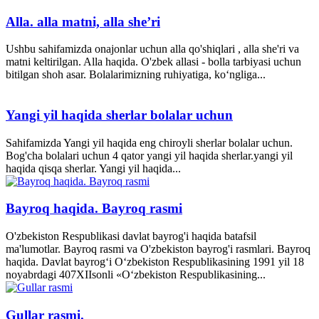
Alla. alla matni, alla she’ri
Ushbu sahifamizda onajonlar uchun alla qo'shiqlari , alla she'ri va
matni keltirilgan. Alla haqida. O'zbek allasi - bolla tarbiyasi uchun
bitilgan shoh asar. Bolalarimizning ruhiyatiga, ko‘ngliga...
Yangi yil haqida sherlar bolalar uchun
Sahifamizda Yangi yil haqida eng chiroyli sherlar bolalar uchun.
Bog'cha bolalari uchun 4 qator yangi yil haqida sherlar.yangi yil
haqida qisqa sherlar. Yangi yil haqida...
Bayroq haqida. Bayroq rasmi
O'zbekiston Respublikasi davlat bayrog'i haqida batafsil
ma'lumotlar. Bayroq rasmi va O'zbekiston bayrog'i rasmlari. Bayroq
haqida. Davlat bayrog‘i O‘zbekiston Respublikasining 1991 yil 18
noyabrdagi 407­XII­sonli «O‘zbekiston Respublikasining...
Gullar rasmi.