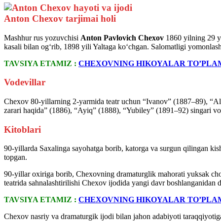
Anton Chexov tarjimai holi
Mashhur rus yozuvchisi
Anton Pavlovich Chexov
1860 yilning 29 ya
kasali bilan ogʻrib, 1898 yili Yaltaga koʻchgan. Salomatligi yomonla
TAVSIYA ETAMIZ :
CHEXOVNING HIKOYALAR TO’PLA
Vodevillar
Chexov 80-yillarning 2-yarmida teatr uchun “Ivanov” (1887–89), “Alv
zarari haqida” (1886), “Ayiq” (1888), “Yubiley” (1891–92) singari vo
Kitoblari
90-yillarda Saxalinga sayohatga borib, katorga va surgun qilingan kish
topgan.
90-yillar oxiriga borib, Chexovning dramaturglik mahorati yuksak c
teatrida sahnalashtirilishi Chexov ijodida yangi davr boshlanganidan d
TAVSIYA ETAMIZ :
CHEXOVNING HIKOYALAR TO’PLA
Chexov nasriy va dramaturgik ijodi bilan jahon adabiyoti taraqqiyotig