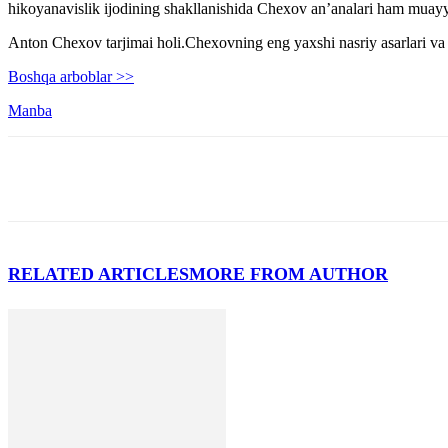
hikoyanavislik ijodining shakllanishida Chexov anʼanalari ham muayy
Anton Chexov tarjimai holi.Chexovning eng yaxshi nasriy asarlari va pe
Boshqa arboblar >>
Manba
RELATED ARTICLES
MORE FROM AUTHOR