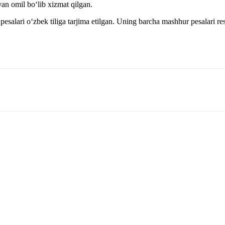
an omil boʻlib xizmat qilgan.
salari oʻzbek tiliga tarjima etilgan. Uning barcha mashhur pesalari res