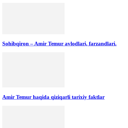
Sohibqiron – Amir Temur avlodlari, farzandlari.
Amir Temur haqida qiziqarli tarixiy faktlar