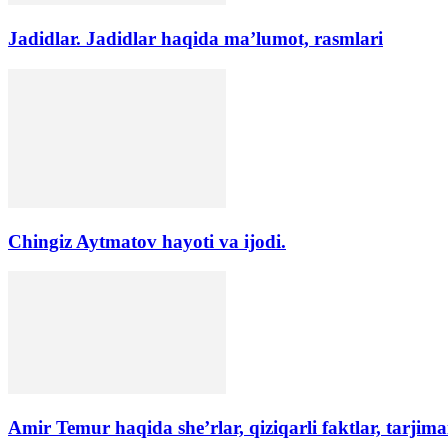
Jadidlar. Jadidlar haqida ma’lumot, rasmlari
Chingiz Aytmatov hayoti va ijodi.
Amir Temur haqida she’rlar, qiziqarli faktlar, tarjima