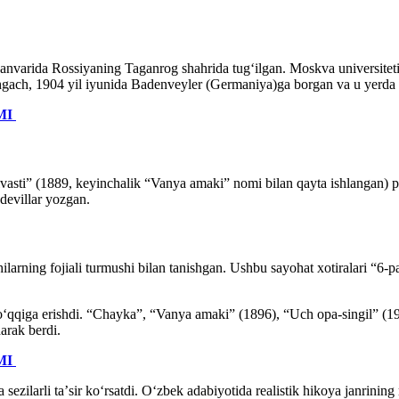
nvarida Rossiyaning Taganrog shahrida tugʻilgan. Moskva universitetinin
shgach, 1904 yil iyunida Badenveyler (Germaniya)ga borgan va u yerda 1
MI
asti” (1889, keyinchalik “Vanya amaki” nomi bilan qayta ishlangan) py
devillar yozgan.
ilarning fojiali turmushi bilan tanishgan. Ushbu sayohat xotiralari “6-p
hoʻqqiga erishdi. “Chayka”, “Vanya amaki” (1896), “Uch opa-singil” (
arak berdi.
MI
a sezilarli taʼsir koʻrsatdi. Oʻzbek adabiyotida realistik hikoya janri