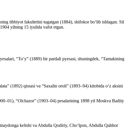
g tibbiyot fakultetini tugatgan (1884), shifokor boʻlib ishlagan. Sil
904 yilning 15 iyulida vafot etgan.
esalari, “Toʻy” (1889) bir pardali pyesasi, shuningdek, “Tamakining
alata” (1892) qissasi va “Saxalin oroli” (1893–94) kitobida oʻz aksini
1900–01), “Olchazor” (1903–04) pesalarining 1898 yil Moskva Badiiy
ning maydonga kelishi va Abdulla Qodiriy, Choʻlpon, Abdulla Qahhor