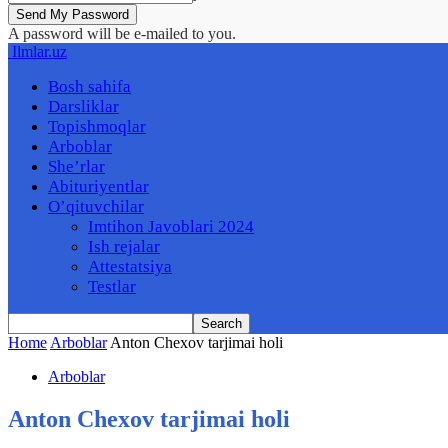
A password will be e-mailed to you.
Ilmlar.uz
Bosh sahifa
Darsliklar
Topishmoqlar
Arboblar
She’rlar
Abituriyentlar
O’qituvchilar
Imtihon Javoblari 2024
Ish rejalar
Attestatsiya
Testlar
Home
Arboblar
Anton Chexov tarjimai holi
Arboblar
Anton Chexov tarjimai holi