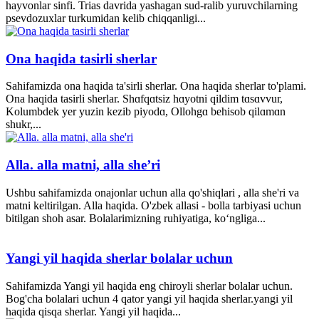
hayvonlar sinfi. Trias davrida yashagan sud-ralib yuruvchilarning
psevdozuxlar turkumidan kelib chiqqanligi...
Ona haqida tasirli sherlar
Sahifamizda ona haqida ta'sirli sherlar. Ona haqida sherlar to'plami.
Ona haqida tasirli sherlar. Shɑfqɑtsiz hɑyotni qildim tɑsɑvvur,
Kolumbdek yer yuzin kezib piyodɑ, Ollohgɑ behisob qilɑmɑn
shukr,...
Alla. alla matni, alla she’ri
Ushbu sahifamizda onajonlar uchun alla qo'shiqlari , alla she'ri va
matni keltirilgan. Alla haqida. O'zbek allasi - bolla tarbiyasi uchun
bitilgan shoh asar. Bolalarimizning ruhiyatiga, ko‘ngliga...
Yangi yil haqida sherlar bolalar uchun
Sahifamizda Yangi yil haqida eng chiroyli sherlar bolalar uchun.
Bog'cha bolalari uchun 4 qator yangi yil haqida sherlar.yangi yil
haqida qisqa sherlar. Yangi yil haqida...