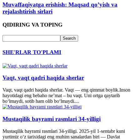
Muvaffaqiyatga erishish: Maqsad qo’yish va
rejalashtirish sirlari
QIDIRING VA TOPING
SHE'RLAR TO'PLAMI
Vaqt, vaqt qadri haqida sherlar
Vaqt, vaqt qadri haqida sherlar. Vaqt — eng qimmat boylik.Inson
hayotidagi eng bebaho ne’mat – bu vaqt. Uni ortga qaytarib
bo‘lmaydi, sotib ham olib bo‘lmaydi....
Mustaqilik bayrami rasmlari 34-yilligi
Mustaqilik bayrami rasmlari 34-yilligi. 2025-yil 1-sentabr kuni
yurtimiz o‘z tarixidagi eng muhim sanalardan biri — Davlat