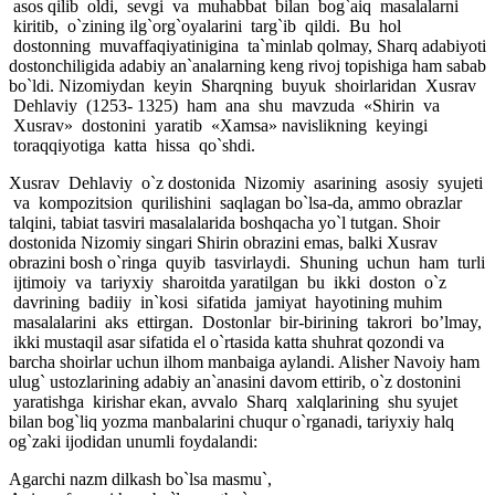
asos qilib oldi, sevgi va muhabbat bilan bog`aiq masalalarni
kiritib, o`zining ilg`org`oyalarini targ`ib qildi. Bu hol
dostonning muvaffaqiyatinigina ta`minlab qolmay, Sharq adabiyoti
dostonchiligida adabiy an`analarning keng rivoj topishiga ham sabab
bo`ldi. Nizomiydan keyin Sharqning buyuk shoirlaridan Xusrav
Dehlaviy (1253- 1325) ham ana shu mavzuda «Shirin va
Xusrav» dostonini yaratib «Xamsa» navislikning keyingi
toraqqiyotiga katta hissa qo`shdi.
Xusrav Dehlaviy o`z dostonida Nizomiy asarining asosiy syujeti
va kompozitsion qurilishini saqlagan bo`lsa-da, ammo obrazlar
talqini, tabiat tasviri masalalarida boshqacha yo`l tutgan. Shoir
dostonida Nizomiy singari Shirin obrazini emas, balki Xusrav
obrazini bosh o`ringa quyib tasvirlaydi. Shuning uchun ham turli
ijtimoiy va tariyxiy sharoitda yaratilgan bu ikki doston o`z
davrining badiiy in`kosi sifatida jamiyat hayotining muhim
masalalarini aks ettirgan. Dostonlar bir-birining takrori bo’lmay,
ikki mustaqil asar sifatida el o`rtasida katta shuhrat qozondi va
barcha shoirlar uchun ilhom manbaiga aylandi. Alisher Navoiy ham
ulug` ustozlarining adabiy an`anasini davom ettirib, o`z dostonini
yaratishga kirishar ekan, avvalo Sharq xalqlarining shu syujet
bilan bog`liq yozma manbalarini chuqur o`rganadi, tariyxiy halq
og`zaki ijodidan unumli foydalandi:
Agarchi nazm dilkash bo`lsa masmu`,