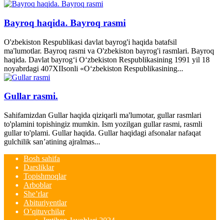
Bayroq haqida. Bayroq rasmi
O'zbekiston Respublikasi davlat bayrog'i haqida batafsil
ma'lumotlar. Bayroq rasmi va O'zbekiston bayrog'i rasmlari. Bayroq
haqida. Davlat bayrog‘i O‘zbekiston Respublikasining 1991 yil 18
noyabrdagi 407­XII­sonli «O‘zbekiston Respublikasining...
Gullar rasmi.
Sahifamizdan Gullar haqida qiziqarli ma'lumotar, gullar rasmlari
to'plamini topishingiz mumkin. Ism yozilgan gullar rasmi, rasmli
gullar to'plami. Gullar haqida. Gullar haqidagi afsonalar nafaqat
gulchilik san’atining ajralmas...
Bosh sahifa
Darsliklar
Topishmoqlar
Arboblar
She’rlar
Abituriyentlar
O’qituvchilar