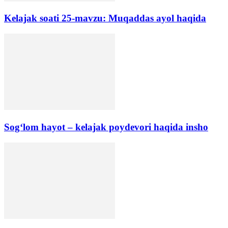
Kelajak soati 25-mavzu: Muqaddas ayol haqida
Sog‘lom hayot – kelajak poydevori haqida insho