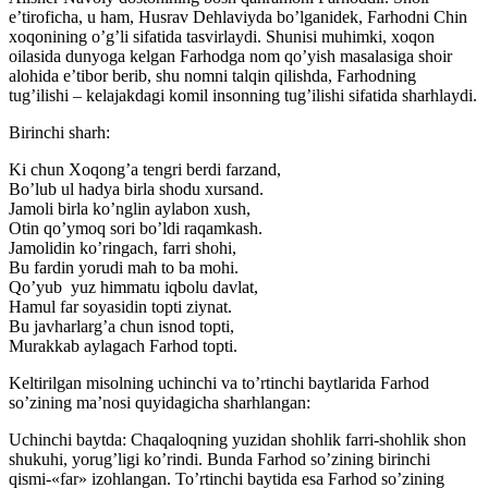
e’tiroficha, u ham, Husrav Dehlaviyda bo’lganidek, Farhodni Chin
xoqonining o’g’li sifatida tasvirlaydi. Shunisi muhimki, xoqon
oilasida dunyoga kelgan Farhodga nom qo’yish masalasiga shoir
alohida e’tibor berib, shu nomni talqin qilishda, Farhodning
tug’ilishi – kelajakdagi komil insonning tug’ilishi sifatida sharhlaydi.
Birinchi sharh:
Ki chun Xoqong’a tengri berdi farzand,
Bo’lub ul hadya birla shodu xursand.
Jamoli birla ko’nglin aylabon xush,
Otin qo’ymoq sori bo’ldi raqamkash.
Jamolidin ko’ringach, farri shohi,
Bu fardin yorudi mah to ba mohi.
Qo’yub yuz himmatu iqbolu davlat,
Hamul far soyasidin topti ziynat.
Bu javharlarg’a chun isnod topti,
Murakkab aylagach Farhod topti.
Keltirilgan misolning uchinchi va to’rtinchi baytlarida Farhod
so’zining ma’nosi quyidagicha sharhlangan:
Uchinchi baytda: Chaqaloqning yuzidan shohlik farri-shohlik shon
shukuhi, yorug’ligi ko’rindi. Bunda Farhod so’zining birinchi
qismi-«far» izohlangan. To’rtinchi baytida esa Farhod so’zining