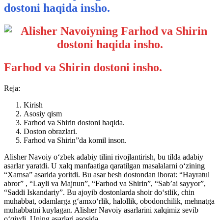
dostoni haqida insho.
Farhod va Shirin dostoni insho.
Reja:
Kirish
Asosiy qism
Farhod va Shirin dostoni haqida.
Doston obrazlari.
Farhod va Shirin”da komil inson.
Alisher Navoiy o‘zbek adabiy tilini rivojlantirish, bu tilda adabiy
asarlar yaratdi. U xalq manfaatiga qaratilgan masalalarni o‘zining
“Xamsa” asarida yoritdi. Bu asar besh dostondan iborat: “Hayratul
abror” , “Layli va Majnun”, “Farhod va Shirin”, “Sab’ai sayyor”,
“Saddi Iskandariy”. Bu ajoyib dostonlarda shoir do‘stlik, chin
muhabbat, odamlarga g‘amxo‘rlik, halollik, obodonchilik, mehnatga
muhabbatni kuylagan. Alisher Navoiy asarlarini xalqimiz sevib
o‘qiydi. Uning asarlari asosida