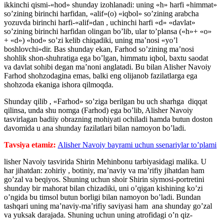
ikkinchi qismi-«hod» shunday izohlanadi: uning «h» harfi «himmat»
so’zining birinchi harfidan, «alif»(o) «iqbol» so’zining arabcha
yozuvda birinchi harfi-«alif»dan , uchinchi harfi «d» «davlat»
so’zining birinchi harfidan olingan bo’lib, ular to’plansa («h»+ «o»
+ «d») «hod» so’zi kelib chiqadiki, uning ma’nosi «yo’l
boshlovchi»dir. Bas shunday ekan, Farhod so’zining ma’nosi
shohlik shon-shuhratiga ega bo’lgan, himmatu iqbol, baxtu saodat
va davlat sohibi degan ma’noni anglatadi. Bu bilan Alisher Navoiy
Farhod shohzodagina emas, balki eng olijanob fazilatlarga ega
shohzoda ekaniga ishora qilmoqda.
Shunday qilib , «Farhod» so’ziga berilgan bu uch sharhga diqqat
qilinsa, unda shu nomga (Farhod) ega bo’lib, Alisher Navoiy
tasvirlagan badiiy obrazning mohiyati ochiladi hamda butun doston
davomida u ana shunday fazilatlari bilan namoyon bo’ladi.
Tavsiya etamiz:
Alisher Navoiy bayrami uchun ssenariylar to’plami
lisher Navoiy tasvirida Shirin Mehinbonu tarbiyasidagi malika. U
har jihatdan: zohiriy , botiniy, ma’naviy va ma’rifiy jihatdan ham
go’zal va beqiyos. Shuning uchun shoir Shirin siymosi-portretini
shunday bir mahorat bilan chizadiki, uni o’qigan kishining ko’zi
o’ngida bu timsol butun borligi bilan namoyon bo’ladi. Bundan
tashqari uning ma’naviy-ma’rifiy saviyasi ham ana shunday go’zal
va yuksak darajada. Shuning uchun uning atrofidagi o’n qiz-