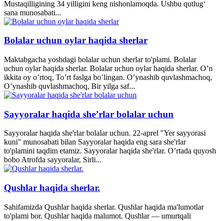
Mustaqilligining 34 yilligini keng nishonlamoqda. Ushbu qutlug‘
sana munosabati...
Bolalar uchun oylar haqida sherlar
Maktabgacha yoshdagi bolalar uchun sherlar to'plami. Bolalar
uchun oylar haqida sherlar. Bolalar uchun oylar haqida sherlar. O’n
ikkita oy o’rtoq, To’rt faslga bo’lingan. O’ynashib quvlashmachoq,
O’ynashib quvlashmachoq, Bir yilga saf...
Sayyoralar haqida she’rlar bolalar uchun
Sayyoralar haqida she'rlar bolalar uchun. 22-aprel "Yer sayyorasi
kuni" munosabati bilan Sayyoralar haqida eng sara she'rlar
to'plamini taqdim etamiz. Sayyoralar haqida she'rlar. O’rtada quyosh
bobo Atrofda sayyoralar, Sirli...
Qushlar haqida sherlar.
Sahifamizda Qushlar haqida sherlar. Qushlar haqida ma'lumotlar
to'plami bor. Qushlar haqida malumot. Qushlar — umurtqali