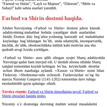
“Farnod va Shirin”, “Layli va Majnun”, “Dilorom”, “Mehr va
Suhayl” kabi sahna asarlari yaratildi.
Farhod va Shirin dostoni haqida.
Alisher Navoiyning «Farhod va Shirin» dostoni jahon klassik
adabiyotining muhabbat bobida yaratilgan shoh asarlaridan
biridir. Doston ikki beg`ubor yoshning haroratli sof muhabbatini
kuylashga bag`ishlangan bo`lib, unda odamiylik, insonparvarlik,
tinchlik, do`stlik, obodonchilikka intilish kabi motivlar ana shu
qudratli sevgi foxida yoritilgan.
«Farhod va Shirin» asos qilib olingan syujet Sharq adabiyotida
Navoiyga qadar ham mavjud edi. U dastlab afsona sifatida Sharq
xalqlari tomonidan kuylab kelingan bo`lsa, keyinchalik shoirlar
uchun ilhom manbaiga aylandi. «Xusrav va Shirin» nomi bilan
Firdavsiy «Shohnoma»sida uchraydi. Furdavsiydan so`ng bu
mavzu Nizomiy Ganjaviy (1141-1202) tomonidan davr ruhiga
moslashtirilib qayta qalamga olindi.
Tavsiya etamiz:
Farhod va Shirin timsollariga tavsif. Farhod va
Shirin obrazlari haqida insho.
Nizomiy o`z dostoniga davrning muhim sotsial masalalarini