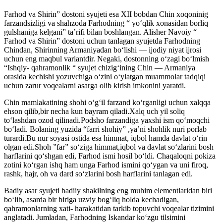
Farhod va Shirin” dostoni syujeti esa XII bobdan Chin xoqoninig
farzandsizligi va shahzoda Farhodning “ yo‘qlik xonasidan borliq
gulshaniga kelgani” ta’rifi bilan boshlangan. Alisher Navoiy “
Farhod va Shirin” dostoni uchun tanlagan syujetda Farhodning
Chindan, Shirinning Armaniyadan bo‘lishi — ijodiy niyat ijrosi
uchun eng maqbul variantdir. Negaki, dostonning o‘zagi bo‘lmish
“Ishqiy- qahramonlik “ syujet chizig‘ining Chin — Armaniya
orasida kechishi yozuvchiga o‘zini o‘ylatgan muammolar tadqiqi
uchun zarur voqealarni asarga olib kirish imkonini yaratdi.
Chin mamlakatining shohi o‘g‘il farzand ko‘rganligi uchun xalqqa
ehson qilib,bir necha kun bayram qiladi.Xalq uch yil soliq
to‘lashdan ozod qilinadi.Podsho farzandiga yaxshi ism qo‘moqchi
bo‘ladi. Bolaning yuzida “farri shohiy” ,ya’ni shohlik nuri porlab
turardi.Bu nur soyasi ostida esa himmat, iqbol hamda davlat o‘rin
olgan edi.Shoh ”far” so‘ziga himmat,iqbol va davlat so‘zlarini bosh
harflarini qo‘shgan edi, Farhod ismi hosil bo‘ldi. Chaqaloqni pokiza
zotini ko‘rgan ishq ham unga Farhod ismini qo‘ygan va uni firoq,
rashk, hajr, oh va dard so‘zlarini bosh harflarini tanlagan edi.
Badiy asar syujeti badiiy shakilning eng muhim elementlaridan biri
bo‘lib, asarda bir biriga uzviy bog‘liq holda kechadigan,
qahramonlarning xati- harakatidan tarkib topuvchi voqealar tizimini
anglatadi. Jumladan, Farhodning Iskandar ko‘zgu tilsimini