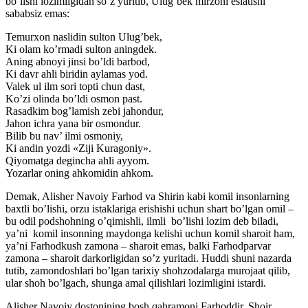
bo’lishi lozimligidan so’z yuritib, Ulug’bek mirzoni eslatishi
sababsiz emas:
Temurxon naslidin sulton Ulug’bek,
Ki olam ko’rmadi sulton aningdek.
Aning abnoyi jinsi bo’ldi barbod,
Ki davr ahli biridin aylamas yod.
Valek ul ilm sori topti chun dast,
Ko’zi olinda bo’ldi osmon past.
Rasadkim bog’lamish zebi jahondur,
Jahon ichra yana bir osmondur.
Bilib bu nav’ ilmi osmoniy,
Ki andin yozdi «Ziji Kuragoniy».
Qiyomatga degincha ahli ayyom.
Yozarlar oning ahkomidin ahkom.
Demak, Alisher Navoiy Farhod va Shirin kabi komil insonlarning
baxtli bo’lishi, orzu istaklariga erishishi uchun shart bo’lgan omil –
bu odil podshohning o’qimishli, ilmli bo’lishi lozim deb biladi,
ya’ni komil insonning maydonga kelishi uchun komil sharoit ham,
ya’ni Farhodkush zamona – sharoit emas, balki Farhodparvar
zamona – sharoit darkorligidan so’z yuritadi. Huddi shuni nazarda
tutib, zamondoshlari bo’lgan tarixiy shohzodalarga murojaat qilib,
ular shoh bo’lgach, shunga amal qilishlari lozimligini istardi.
Alisher Navoiy dostonining bosh qahramoni Farhoddir. Shoir