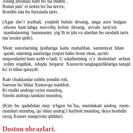
Aning afsonasi ham bo`lsa matbu`.
Butun jam` et nekin bo`lsa tavrix,
Boridin ista bu farxunda tarix.
(Agar she`r jozibali, yoqimli bulsin desang, unga asos bulgan
afsona ham tabga muvofiq kelsin desang, avvalo tariyxiy
manbalarning hammasini yig`ib to`pla va ulardan bu saodatli tarix
ma`nosini qidir).
Shoir ustozlarning ijodlariga katta muhabbat, samimiyat bilan
qarab, ularning asarlariga yuqori baho berar ekan, ayrim
nuqsonlarini ham aytib o`tadi. U salaflarining o`z dostonlari uchun
zolim engiltak, ishqda beqaror Xusravni tanglaganliklariga tanqid
ko`zi bilan qaraydi:
Rale chukkanlar ushbu jomdin roh,
Sarosar bo`ldilar Xusravga maddoh.
Ki mulki andoqu oyini mundoq,
Sinohi andoqu tamkini mundoq.
(Kim bu qadahdan may ichgan bo`lsa, mamlakati undoq, rasm-
rusmlari mundoq, qo`shini undog`i hayboti mundoq, deya boshdin
oyoq Xusrav maqtovini qildilar).
Doston obrazlari.