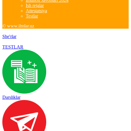
Imtihon Javoblari 2024
Ish rejalar
Attestatsiya
Testlar
© www.ilmlar.uz
She'rlar
TESTLAR
Darsliklar