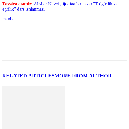
Tavsiya etamiz:
Alisher Navoiy ijodiga bir nazar.”To‘g‘rilik va
egrilik” dars ishlanmasi.
manba
RELATED ARTICLES
MORE FROM AUTHOR