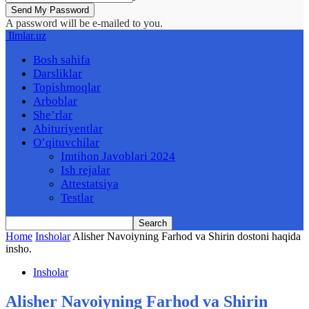
A password will be e-mailed to you.
Ilmlar.uz
Bosh sahifa
Darsliklar
Topishmoqlar
Arboblar
She’rlar
Abituriyentlar
O’qituvchilar
Imtihon Javoblari 2024
Ish rejalar
Attestatsiya
Testlar
Home
Insholar
Alisher Navoiyning Farhod va Shirin dostoni haqida
insho.
Insholar
Alisher Navoiyning Farhod va Shirin