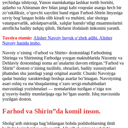
yechishga ishtiyoqi, Yunon mamlakatiga lashkar tortib borishi,
ajdarho va Ahiraman dev bilan jangi kabi voqealar asarga hech bir
zo‘rakiliksiz, o‘quvchi xayolini band etgan Farhod-Shirin linyasiga
uzviy bog‘langan holda olib kiradi va muhimi, ular shoirga
vatanparvarlik, adolatparvarlik, xalqlar hamdo‘stligi muammolarini
atroflicha badiiy tadqiq qilish, fikrlarni ifodalash imkonini yaratdi.
Tavsiya etamiz:
Alisher Navoiy buyuk o‘zbek adibi. Alisher
Navoiy haqida insho.
Navoiy o‘zining «Farhod va Shirin» dostonidagi Farhodning
Shiringa va Shirinning Farhodga yozgan maktublarida Nizomiy va
Dehlaviy dostonidagi noma an’analarini davom ettirgan.“Farhod va
Shirin” dostoni o‘zining tuzilishi, obrazlari, badiiy xususiyatlari
jihatndan shu janrdagi yangi original asardir. Chunki Navoiyga
qadar bunday xarakterdagi boshqa asarlar bo‘lmagan. Navoiyning
asari oshiq va ma’shuqalarning o‘zaro sevgi-muhabbatlari
mavzuidagi yozishmalari — nomalaridan tuzilgan o‘ziga xos
g‘oyaviy-badiiy mundarijaga ega bo‘lgan asardir. Ishq mavzusida
yozilgan doston.
Farhod va Shirin”da komil inson.
Shohg’arib mirzoga bag’ishlangan bobda podshohlarning ilmli