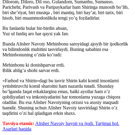
Dilorom, Diloro, Dil oso, Gulandom, Sumanbu, Sumanso,
Parichehr, Parivash va Paripaykarlar ham Shiringa munosib bo’lib,
biri she’riyat, biri musiqa , biri mantiq, biri hay’at, biri tarix, biri
hisob, biri muammodonlikda tengi yo’q foziladirlar.
Bu fanlarda bular bir-birdin ahsan,
Yuz ul fanliq aro har qaysi yak fan.
Bunda Alisher Navoiy Mehinbonu saroyidagi ajoyib bir ijodkorlik
va bilimdonlik muhitini tasvirlaydi. Buning sababini esa
Mehinbonuning o’zida ko’radi:
Mehinbonu ki donishparvar erdi.
Bilik ahlig’a shohi sarvar erdi.
«Farhod va Shirin»dagi bu tasvir Shirin kabi komil insonlarni
yetishtiruvchi komil sharoitni ham nazarda tutadi. Shunday
bo’lganda faqat erkaklargina emas, balki ayollar ham o’z
qobiliyatlari va imkoniyatlarini har tomonlama yuzaga chiqora
oladilar. Bu esa Alisher Navoiyning orzusi va asosiy maqsadi
hamdir. Shuning uchun Alisher Navoiy tasviridagi Shirin o’z
taqdirini o’zi hal qiladigan erkin shaxs.
Tavsiya etamiz:
Alisher Navoiy hayoti va ijodi. Tarjimai hol.
Asarlari haqida