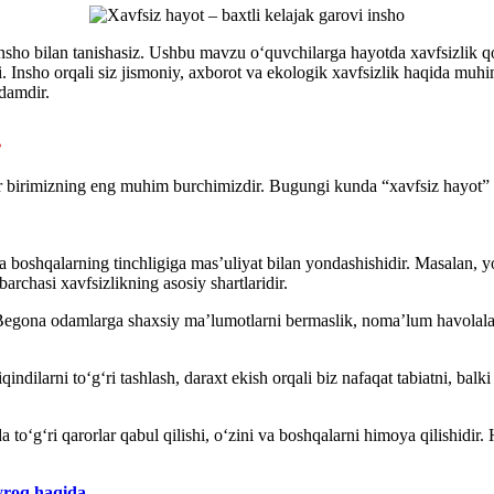
ho bilan tanishasiz. Ushbu mavzu o‘quvchilarga hayotda xavfsizlik qoida
i. Insho orqali siz jismoniy, axborot va ekologik xavfsizlik haqida muh
damdir.
.
har birimizning eng muhim burchimizdir. Bugungi kunda “xavfsiz hayot” 
boshqalarning tinchligiga mas’uliyat bilan yondashishidir. Masalan, yo‘l
barchasi xavfsizlikning asosiy shartlaridir.
Begona odamlarga shaxsiy ma’lumotlarni bermaslik, noma’lum havolalarg
ndilarni to‘g‘ri tashlash, daraxt ekish orqali biz nafaqat tabiatni, bal
to‘g‘ri qarorlar qabul qilishi, o‘zini va boshqalarni himoya qilishidir
yroq haqida