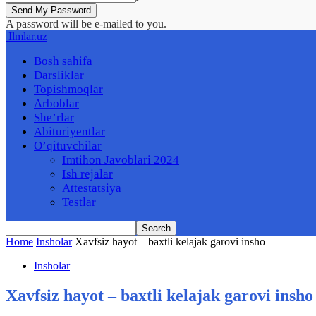
A password will be e-mailed to you.
Ilmlar.uz
Bosh sahifa
Darsliklar
Topishmoqlar
Arboblar
She’rlar
Abituriyentlar
O’qituvchilar
Imtihon Javoblari 2024
Ish rejalar
Attestatsiya
Testlar
Home
Insholar
Xavfsiz hayot – baxtli kelajak garovi insho
Insholar
Xavfsiz hayot – baxtli kelajak garovi insho