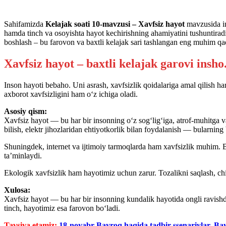
Sahifamizda
Kelajak soati 10-mavzusi – Xavfsiz hayot
mavzusida ins
hamda tinch va osoyishta hayot kechirishning ahamiyatini tushuntirad
boshlash – bu farovon va baxtli kelajak sari tashlangan eng muhim qa
Xavfsiz hayot – baxtli kelajak garovi insho
Inson hayoti bebaho. Uni asrash, xavfsizlik qoidalariga amal qilish 
axborot xavfsizligini ham o‘z ichiga oladi.
Asosiy qism:
Xavfsiz hayot — bu har bir insonning o‘z sog‘lig‘iga, atrof-muhitga va 
bilish, elektr jihozlaridan ehtiyotkorlik bilan foydalanish — bularning 
Shuningdek, internet va ijtimoiy tarmoqlarda ham xavfsizlik muhim. 
ta’minlaydi.
Ekologik xavfsizlik ham hayotimiz uchun zarur. Tozalikni saqlash, chiqi
Xulosa:
Xavfsiz hayot — bu har bir insonning kundalik hayotida ongli ravishda 
tinch, hayotimiz esa farovon bo‘ladi.
Tavsiya etamiz:
18-noyabr Bayroq haqida tadbir ssenariylar. Ba