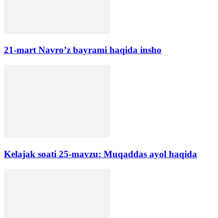
21-mart Navro’z bayrami haqida insho
Kelajak soati 25-mavzu: Muqaddas ayol haqida