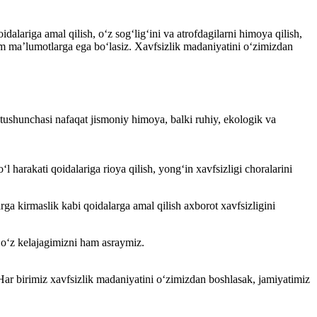
lariga amal qilish, o‘z sog‘lig‘ini va atrofdagilarni himoya qilish,
im ma’lumotlarga ega bo‘lasiz. Xavfsizlik madaniyatini o‘zimizdan
tushunchasi nafaqat jismoniy himoya, balki ruhiy, ekologik va
 harakati qoidalariga rioya qilish, yong‘in xavfsizligi choralarini
a kirmaslik kabi qoidalarga amal qilish axborot xavfsizligini
ki o‘z kelajagimizni ham asraymiz.
. Har birimiz xavfsizlik madaniyatini o‘zimizdan boshlasak, jamiyatimiz