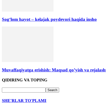
Sog‘lom hayot – kelajak poydevori haqida insho
Muvaffaqiyatga erishish: Maqsad qo’yish va rejalashti
QIDIRING VA TOPING
SHE'RLAR TO'PLAMI