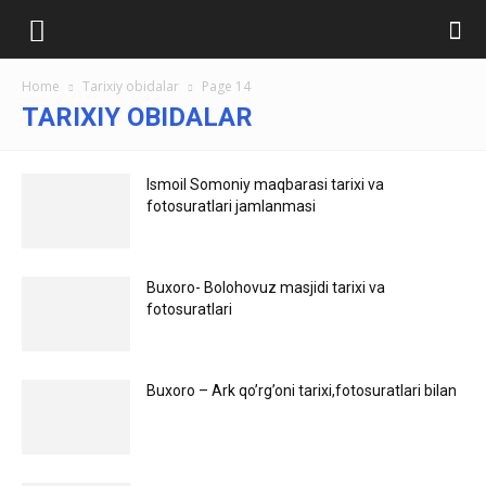
Ilmlar.uz
Home
Tarixiy obidalar
Page 14
TARIXIY OBIDALAR
Ismoil Somoniy maqbarasi tarixi va
fotosuratlari jamlanmasi
Buxoro- Bolohovuz masjidi tarixi va
fotosuratlari
Buxoro – Ark qo’rg’oni tarixi,fotosuratlari bilan