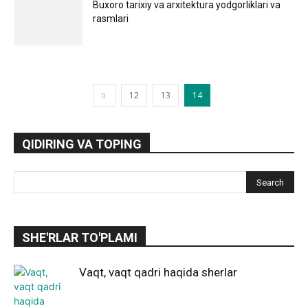
Buxoro tarixiy va arxitektura yodgorliklari va
rasmlari
12
13
14
QIDIRING VA TOPING
SHE'RLAR TO'PLAMI
Vaqt, vaqt qadri haqida sherlar