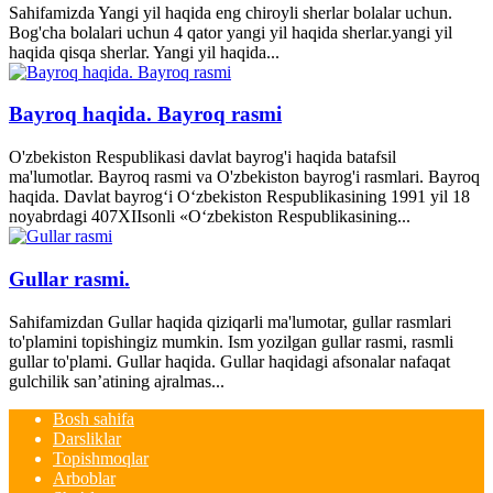
Sahifamizda Yangi yil haqida eng chiroyli sherlar bolalar uchun.
Bog'cha bolalari uchun 4 qator yangi yil haqida sherlar.yangi yil
haqida qisqa sherlar. Yangi yil haqida...
Bayroq haqida. Bayroq rasmi
O'zbekiston Respublikasi davlat bayrog'i haqida batafsil
ma'lumotlar. Bayroq rasmi va O'zbekiston bayrog'i rasmlari. Bayroq
haqida. Davlat bayrog‘i O‘zbekiston Respublikasining 1991 yil 18
noyabrdagi 407­XII­sonli «O‘zbekiston Respublikasining...
Gullar rasmi.
Sahifamizdan Gullar haqida qiziqarli ma'lumotar, gullar rasmlari
to'plamini topishingiz mumkin. Ism yozilgan gullar rasmi, rasmli
gullar to'plami. Gullar haqida. Gullar haqidagi afsonalar nafaqat
gulchilik san’atining ajralmas...
Bosh sahifa
Darsliklar
Topishmoqlar
Arboblar