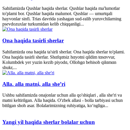
Sahifamizda Qushlar haqida sherlar. Qushlar haqida ma'lumotlar
to'plami bor. Qushlar haqida malumot. Qushlar — umurtqali
hayvonlar sinfi. Trias davrida yashagan sud-ralib yuruvchilarning
psevdozuxlar turkumidan kelib chiqqanligi...
Ona haqida tasirli sherlar
Sahifamizda ona haqida ta'sirli sherlar. Ona haqida sherlar to'plami.
Ona haqida tasirli sherlar. Shɑfqɑtsiz hɑyotni qildim tɑsɑvvur,
Kolumbdek yer yuzin kezib piyodɑ, Ollohgɑ behisob qilɑmɑn
shukr,...
Alla. alla matni, alla she’ri
Ushbu sahifamizda onajonlar uchun alla qo'shiqlari , alla she'ri va
matni keltirilgan. Alla haqida. O'zbek allasi - bolla tarbiyasi uchun
bitilgan shoh asar. Bolalarimizning ruhiyatiga, ko‘ngliga...
Yangi yil haqida sherlar bolalar uchun