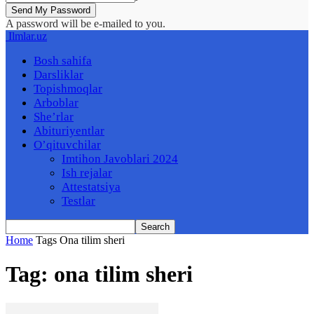
A password will be e-mailed to you.
Ilmlar.uz
Bosh sahifa
Darsliklar
Topishmoqlar
Arboblar
She’rlar
Abituriyentlar
O’qituvchilar
Imtihon Javoblari 2024
Ish rejalar
Attestatsiya
Testlar
Home
Tags
Ona tilim sheri
Tag: ona tilim sheri