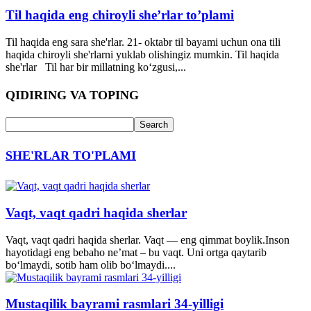
Til haqida eng chiroyli she’rlar to’plami
Til haqida eng sara she'rlar. 21- oktabr til bayami uchun ona tili
haqida chiroyli she'rlarni yuklab olishingiz mumkin. Til haqida
she'rlar Til har bir millatning koʻzgusi,...
QIDIRING VA TOPING
SHE'RLAR TO'PLAMI
Vaqt, vaqt qadri haqida sherlar
Vaqt, vaqt qadri haqida sherlar. Vaqt — eng qimmat boylik.Inson
hayotidagi eng bebaho ne’mat – bu vaqt. Uni ortga qaytarib
bo‘lmaydi, sotib ham olib bo‘lmaydi....
Mustaqilik bayrami rasmlari 34-yilligi