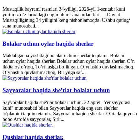
Mustaqilik bayrami rasmlari 34-yilligi. 2025-yil 1-sentabr kuni
yurtimiz o‘z tarixidagi eng muhim sanalardan biri — Davlat
Mustaqilligining 34 yilligini keng nishonlamoqda. Ushbu qutlug‘
sana munosabati...
Bolalar uchun oylar haqida sherlar
Maktabgacha yoshdagi bolalar uchun sherlar to'plami. Bolalar
uchun oylar haqida sherlar. Bolalar uchun oylar haqida sherlar. O’n
ikkita oy o’rtoq, To’rt faslga bo’lingan. O’ynashib quvlashmachoq,
O’ynashib quvlashmachoq, Bir yilga saf...
Sayyoralar haqida she’rlar bolalar uchun
Sayyoralar haqida she'rlar bolalar uchun. 22-aprel "Yer sayyorasi
kuni" munosabati bilan Sayyoralar haqida eng sara she'rlar
to'plamini taqdim etamiz. Sayyoralar haqida she'rlar. O’rtada quyosh
bobo Atrofda sayyoralar, Sirli...
Qushlar haqida sherlar.