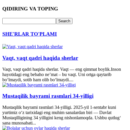
QIDIRING VA TOPING
SHE'RLAR TO'PLAMI
Vaqt, vaqt qadri haqida sherlar
Vaqt, vaqt qadri haqida sherlar. Vaqt — eng qimmat boylik.Inson
hayotidagi eng bebaho ne’mat – bu vaqt. Uni ortga qaytarib
bo‘lmaydi, sotib ham olib bo‘lmaydi....
Mustaqilik bayrami rasmlari 34-yilligi
Mustaqilik bayrami rasmlari 34-yilligi. 2025-yil 1-sentabr kuni
yurtimiz o‘z tarixidagi eng muhim sanalardan biri — Davlat
Mustaqilligining 34 yilligini keng nishonlamoqda. Ushbu qutlug‘
sana munosabati...