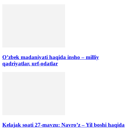
O’zbek madaniyati haqida insho – milliy
qadriyatlar, urf-odatlar
Kelajak soati 27-mavzu: Navro’z – Yil boshi haqida