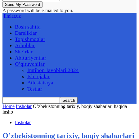
A password will be e-mailed to you.
Ilmlar.uz
Bosh sahifa
Darsliklar
Topishmoqlar
Arboblar
She’rlar
Abituriyentlar
O’qituvchilar
Imtihon Javoblari 2024
Ish rejalar
Attestatsiya
Testlar
Home
Insholar
O’zbekistonning tarixiy, boqiy shaharlari haqida
insho
Insholar
O’zbekistonning tarixiy, boqiy shaharlari