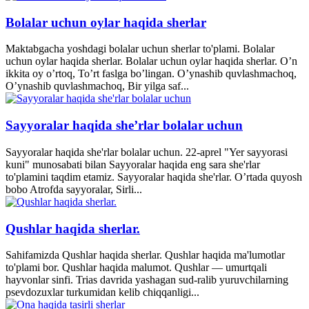
Bolalar uchun oylar haqida sherlar
Maktabgacha yoshdagi bolalar uchun sherlar to'plami. Bolalar
uchun oylar haqida sherlar. Bolalar uchun oylar haqida sherlar. O’n
ikkita oy o’rtoq, To’rt faslga bo’lingan. O’ynashib quvlashmachoq,
O’ynashib quvlashmachoq, Bir yilga saf...
Sayyoralar haqida she’rlar bolalar uchun
Sayyoralar haqida she'rlar bolalar uchun. 22-aprel "Yer sayyorasi
kuni" munosabati bilan Sayyoralar haqida eng sara she'rlar
to'plamini taqdim etamiz. Sayyoralar haqida she'rlar. O’rtada quyosh
bobo Atrofda sayyoralar, Sirli...
Qushlar haqida sherlar.
Sahifamizda Qushlar haqida sherlar. Qushlar haqida ma'lumotlar
to'plami bor. Qushlar haqida malumot. Qushlar — umurtqali
hayvonlar sinfi. Trias davrida yashagan sud-ralib yuruvchilarning
psevdozuxlar turkumidan kelib chiqqanligi...