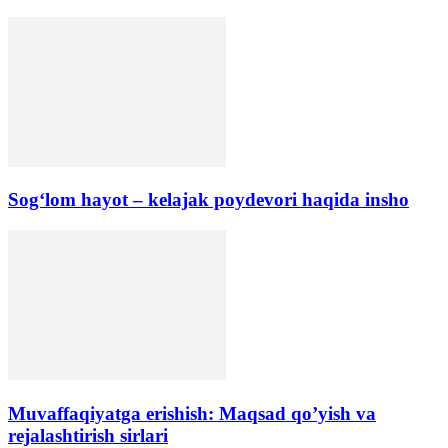
Sog‘lom hayot – kelajak poydevori haqida insho
Muvaffaqiyatga erishish: Maqsad qo’yish va
rejalashtirish sirlari