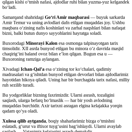
qilgan kishi o‘tmish nafasi, ajdodlar ruhi bilan yuzma-yuz kelgandek
bo‘ladi.
Samarqand shahridagi
Go‘ri Amir maqbarasi
— buyuk sarkarda
Amir Temur va uning avlodlari dafn etilgan muqaddas joy. Ushbu
maqbara o‘zining nafis koshinlari va zarhal naqshlari bilan nafaqat
bizni, balki butun dunyo sayyohlarini hayratga soladi.
Buxorodagi
Minorayi Kalon
esa osmonga talpinayotgan tarix
timsolidir. XII asrda bunyod etilgan bu minora o‘z davrida masjid
chaqirig‘ini baland ovoz bilan e’lon qilgan. Bugun esa u —
Buxoroning ramziga aylangan.
Xivadagi
Ichan-Qal’a
esa o‘zining tor ko‘chalari, qadimiy
madrasalari va g‘ishtdan bunyod etilgan devorlari bilan ajdodlarimiz
hayotidan hikoya qiladi. Uning har bir burchagida tarix nafasi, milliy
ruh sezilib turadi.
Bu yodgorliklar bizning faxrimizdir. Ularni asrash, tozaligini
saqlash, ularga befarq bo‘lmaslik — har bir yosh avlodning
muqaddas burchidir. Axir tarixni asragan elgina kelajakka yorqin
qadam qo‘ya oladi.
Xulosa qilib aytganda
, boqiy shaharlarimiz bizga o‘tmishni
eslatadi, g‘urur va iftixor tuyg‘usini bag‘ishlaydi. Ularni avaylab
saqlash — Vatanimiz kelajagini asrash demakdir.