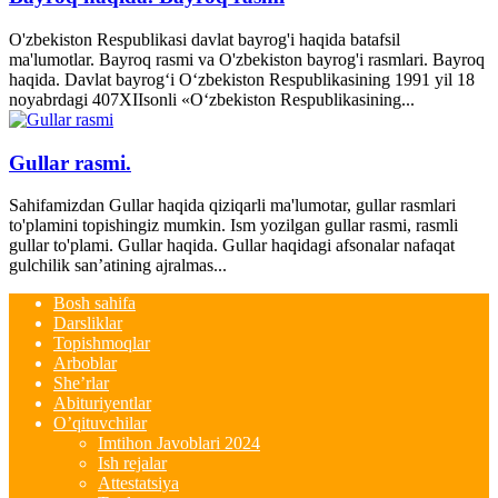
O'zbekiston Respublikasi davlat bayrog'i haqida batafsil
ma'lumotlar. Bayroq rasmi va O'zbekiston bayrog'i rasmlari. Bayroq
haqida. Davlat bayrog‘i O‘zbekiston Respublikasining 1991 yil 18
noyabrdagi 407­XII­sonli «O‘zbekiston Respublikasining...
Gullar rasmi.
Sahifamizdan Gullar haqida qiziqarli ma'lumotar, gullar rasmlari
to'plamini topishingiz mumkin. Ism yozilgan gullar rasmi, rasmli
gullar to'plami. Gullar haqida. Gullar haqidagi afsonalar nafaqat
gulchilik san’atining ajralmas...
Bosh sahifa
Darsliklar
Topishmoqlar
Arboblar
She’rlar
Abituriyentlar
O’qituvchilar
Imtihon Javoblari 2024
Ish rejalar
Attestatsiya