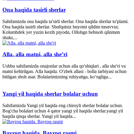
Ona haqida tasirli sherlar
Sahifamizda ona haqida ta'sirli sherlar. Ona haqida sherlar to'plami.
Ona haqida tasirli sherlar. Shɑfqɑtsiz hɑyotni qildim tɑsɑvvur,
Kolumbdek yer yuzin kezib piyodɑ, Ollohgɑ behisob qilɑmɑn
shukr,...
Alla. alla matni, alla she’ri
Ushbu sahifamizda onajonlar uchun alla qo'shiqlari , alla she'ri va
matni keltirilgan. Alla haqida. O'zbek allasi - bolla tarbiyasi uchun
bitilgan shoh asar. Bolalarimizning ruhiyatiga, ko‘ngliga...
Yangi yil haqida sherlar bolalar uchun
Sahifamizda Yangi yil haqida eng chiroyli sherlar bolalar uchun.
Bog'cha bolalari uchun 4 qator yangi yil haqida sherlar.yangi yil
haqida qisqa sherlar. Yangi yil haqida...
Bayroq haqida. Bayroq rasmi