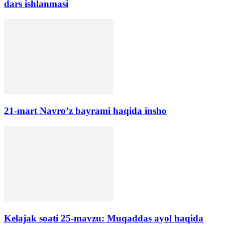
dars ishlanmasi
21-mart Navro’z bayrami haqida insho
Kelajak soati 25-mavzu: Muqaddas ayol haqida