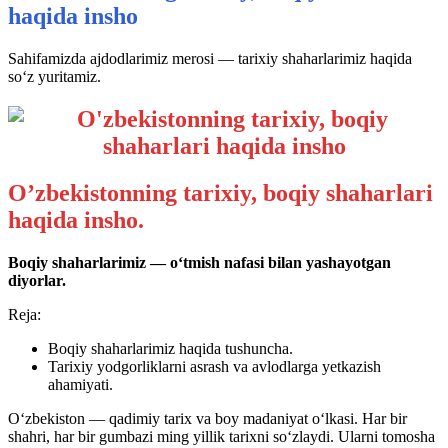
haqida insho
Sahifamizda ajdodlarimiz merosi — tarixiy shaharlarimiz haqida
so‘z yuritamiz.
O’zbekistonning tarixiy, boqiy shaharlari
haqida insho.
Boqiy shaharlarimiz — o‘tmish nafasi bilan yashayotgan
diyorlar.
Reja:
Boqiy shaharlarimiz haqida tushuncha.
Tarixiy yodgorliklarni asrash va avlodlarga yetkazish
ahamiyati.
O‘zbekiston — qadimiy tarix va boy madaniyat o‘lkasi. Har bir
shahri, har bir gumbazi ming yillik tarixni so‘zlaydi. Ularni tomosha