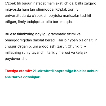
O‘zbek tili bugun nafaqat mamlakat ichida, balki xalqaro
miqyosda ham tan olinmoqda. Ko‘plab xorijiy
universitetlarda o‘zbek tili bo‘yicha markazlar tashkil
etilgan, ilmiy tadqiqotlar olib borilmoqda.
Bu esa tilimizning boyligi, grammatik tizimi va
ohangdorligidan dalolat beradi. Har bir yosh o‘z ona tilini
chuqur o‘rganib, uni ardoqlashi zarur. Chunki til –
millatning ruhiy tayanchi, tarixiy merosi va kelajak
poydevoridir.
Tavsiya etamiz:
21-oktabr til bayramiga bolalar uchun
she’rlar va qo’shiqlar