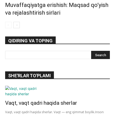
Muvaffaqiyatga erishish: Maqsad qo’yish
va rejalashtirish sirlari
QIDIRING VA TOPING
SHE'RLAR TO'PLAMI
Vaqt, vaqt qadri haqida sherlar
Vaqt, vaqt qadri haqida sherlar. Vaqt — eng qimmat boylik.Inson