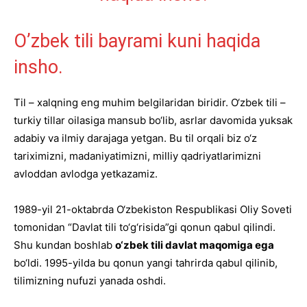
O’zbek tili bayrami kuni haqida
insho.
Til – xalqning eng muhim belgilaridan biridir. O‘zbek tili –
turkiy tillar oilasiga mansub bo‘lib, asrlar davomida yuksak
adabiy va ilmiy darajaga yetgan. Bu til orqali biz o‘z
tariximizni, madaniyatimizni, milliy qadriyatlarimizni
avloddan avlodga yetkazamiz.
1989-yil 21-oktabrda O‘zbekiston Respublikasi Oliy Soveti
tomonidan “Davlat tili to‘g‘risida”gi qonun qabul qilindi.
Shu kundan boshlab
o‘zbek tili davlat maqomiga ega
bo‘ldi. 1995-yilda bu qonun yangi tahrirda qabul qilinib,
tilimizning nufuzi yanada oshdi.