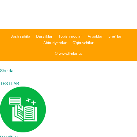
Bosh sahifa
Darsliklar
Topishmoqlar
Arboblar
She’rlar
Abituriyentlar
O’qituvchilar
© www.ilmlar.uz
She'rlar
TESTLAR