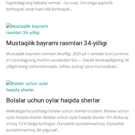
hayotidagi eng bebaho ne’mat – bu vaqt. Uni ortga qaytarib
bo‘lmaydi, sotib ham olib bo‘lmaydi....
Mustaqilik bayrami rasmlari 34-yilligi
Mustaqilik bayrami rasmlari 34-yilligi. 2025-yil 1-sentabr kuni yurtimiz
o‘z tarixidagi eng muhim sanalardan biri — Davlat Mustaqilligining 34
yilligini keng nishonlamoqda. Ushbu qutlug‘ sana munosabati...
Bolalar uchun oylar haqida sherlar
Maktabgacha yoshdagi bolalar uchun sherlar to'plami. Bolalar uchun
oylar haqida sherlar. Bolalar uchun oylar haqida sherlar. O’n ikkita oy
o’rtoq, To’rt faslga bo’lingan. O’ynashib quvlashmachoq, O’ynashib
quvlashmachoq, Bir yilga saf...