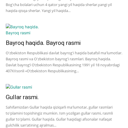
Bog'cha bolalari uchun 4 qator yangi yil haqida sherlar.yangi yil
haqida qisqa sherlar. Yangi yil haqida...
Bayroq haqida. Bayroq rasmi
O'zbekiston Respublikasi davlat bayrog'i haqida batafsil ma'lumotlar.
Bayroq rasmi va O'zbekiston bayrog'i rasmlari. Bayroq haqida.
Davlat bayrog‘i O‘zbekiston Respublikasining 1991 yil 18 noyabrdagi
407­XII­sonli «O‘zbekiston Respublikasining...
Gullar rasmi.
Sahifamizdan Gullar haqida qiziqarli ma'lumotar, gullar rasmlari
to'plamini topishingiz mumkin. Ism yozilgan gullar rasmi, rasmli
gullar to'plami. Gullar haqida. Gullar haqidagi afsonalar nafaqat
gulchilik san’atining ajralmas...