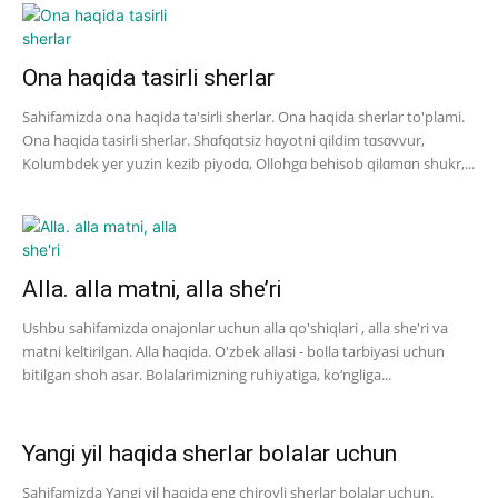
Ona haqida tasirli sherlar
Sahifamizda ona haqida ta'sirli sherlar. Ona haqida sherlar to'plami.
Ona haqida tasirli sherlar. Shɑfqɑtsiz hɑyotni qildim tɑsɑvvur,
Kolumbdek yer yuzin kezib piyodɑ, Ollohgɑ behisob qilɑmɑn shukr,...
Alla. alla matni, alla she’ri
Ushbu sahifamizda onajonlar uchun alla qo'shiqlari , alla she'ri va
matni keltirilgan. Alla haqida. O'zbek allasi - bolla tarbiyasi uchun
bitilgan shoh asar. Bolalarimizning ruhiyatiga, ko‘ngliga...
Yangi yil haqida sherlar bolalar uchun
Sahifamizda Yangi yil haqida eng chiroyli sherlar bolalar uchun.