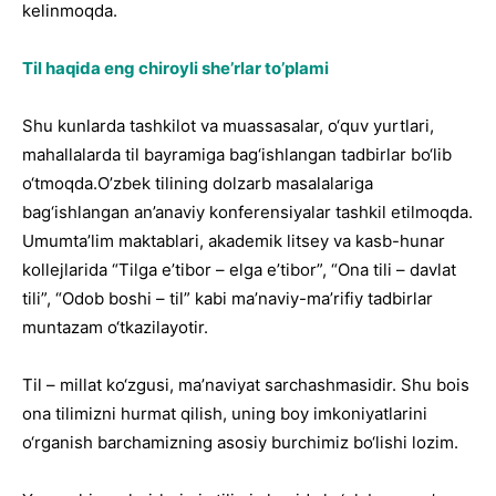
kelinmoqda.
Til haqida eng chiroyli she’rlar to’plami
Shu kunlarda tashkilot va muassasalar, o‘quv yurtlari,
mahallalarda til bayramiga bag‘ishlangan tadbirlar bo‘lib
o‘tmoqda.O’zbek tilining dolzarb masalalariga
bag‘ishlangan an’anaviy konferensiyalar tashkil etilmoqda.
Umumta’lim maktablari, akademik litsey va kasb-hunar
kollejlarida “Tilga e’tibor – elga e’tibor”, “Ona tili – davlat
tili”, “Odob boshi – til” kabi ma’naviy-ma’rifiy tadbirlar
muntazam o‘tkazilayotir.
Til – millat ko‘zgusi, ma’naviyat sarchashmasidir. Shu bois
ona tilimizni hurmat qilish, uning boy imkoniyatlarini
o‘rganish barchamizning asosiy burchimiz bo‘lishi lozim.