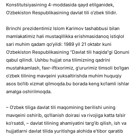
Konstitutsiyasining 4-moddasida qayd etilganidek,
O‘zbekiston Respublikasining davlat tili o‘zbek tilidir.
Brinchi prezidentimiz Islom Karimov tashabbusi bilan
mamlakatimiz hali mustaqillikka erishmasidanoq istiqlol
sari muhim qadam qo‘yildi: 1989 yil 21 oktabr kuni
O‘zbekiston Respublikasining “Davlat tili haqida”gi Qonuni
qabul qilindi. Ushbu hujjat ona tilimizning qadrini
mustahkamlash, faxr-iftixorimiz, g‘ururimiz timsoli bo‘lgan
o‘zbek tilining mavqeini yuksaltirishda muhim huquqiy
asos bo‘lib xizmat qilmoqda.bu borada keng ko‘lamli ishlar
amalga oshirilmoqda.
– O‘zbek tiliga davlat tili maqomining berilishi uning
mavqeini oshirib, qo‘llanish doirasi va rivojiga katta ta’sir
ko‘rsatdi, – davlat tilining ahamiyatini targ‘ib qilish, ish va
hujjatlarni davlat tilida yuritishga alohida e’tibor qaratib