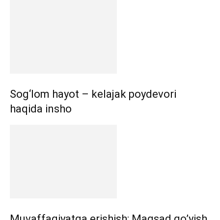
Sog‘lom hayot – kelajak poydevori
haqida insho
Muvaffaqiyatga erishish: Maqsad qo’yish