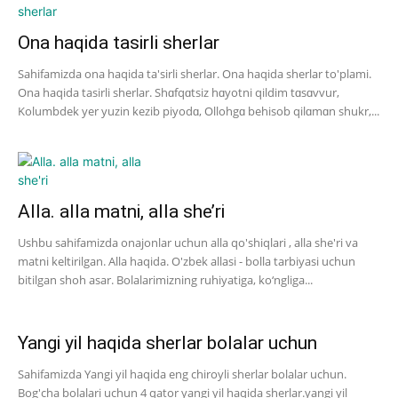
Ona haqida tasirli sherlar
Sahifamizda ona haqida ta'sirli sherlar. Ona haqida sherlar to'plami.
Ona haqida tasirli sherlar. Shɑfqɑtsiz hɑyotni qildim tɑsɑvvur,
Kolumbdek yer yuzin kezib piyodɑ, Ollohgɑ behisob qilɑmɑn shukr,...
Alla. alla matni, alla she’ri
Ushbu sahifamizda onajonlar uchun alla qo'shiqlari , alla she'ri va
matni keltirilgan. Alla haqida. O'zbek allasi - bolla tarbiyasi uchun
bitilgan shoh asar. Bolalarimizning ruhiyatiga, ko‘ngliga...
Yangi yil haqida sherlar bolalar uchun
Sahifamizda Yangi yil haqida eng chiroyli sherlar bolalar uchun.
Bog'cha bolalari uchun 4 qator yangi yil haqida sherlar.yangi yil