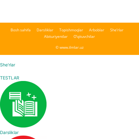
Bosh sahifa
Darsliklar
Topishmoqlar
Arboblar
She’rlar
Abituriyentlar
O’qituvchilar
© www.ilmlar.uz
She'rlar
TESTLAR
Darsliklar