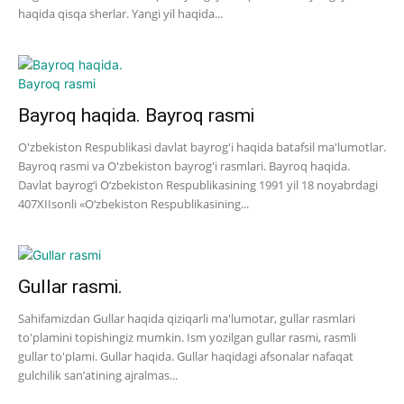
haqida qisqa sherlar. Yangi yil haqida...
Bayroq haqida. Bayroq rasmi
O'zbekiston Respublikasi davlat bayrog'i haqida batafsil ma'lumotlar.
Bayroq rasmi va O'zbekiston bayrog'i rasmlari. Bayroq haqida.
Davlat bayrog‘i O‘zbekiston Respublikasining 1991 yil 18 noyabrdagi
407­XII­sonli «O‘zbekiston Respublikasining...
Gullar rasmi.
Sahifamizdan Gullar haqida qiziqarli ma'lumotar, gullar rasmlari
to'plamini topishingiz mumkin. Ism yozilgan gullar rasmi, rasmli
gullar to'plami. Gullar haqida. Gullar haqidagi afsonalar nafaqat
gulchilik san’atining ajralmas...