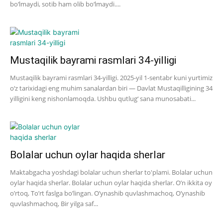
bo‘lmaydi, sotib ham olib bo‘lmaydi....
Mustaqilik bayrami rasmlari 34-yilligi
Mustaqilik bayrami rasmlari 34-yilligi. 2025-yil 1-sentabr kuni yurtimiz
o‘z tarixidagi eng muhim sanalardan biri — Davlat Mustaqilligining 34
yilligini keng nishonlamoqda. Ushbu qutlug‘ sana munosabati...
Bolalar uchun oylar haqida sherlar
Maktabgacha yoshdagi bolalar uchun sherlar to'plami. Bolalar uchun
oylar haqida sherlar. Bolalar uchun oylar haqida sherlar. O’n ikkita oy
o’rtoq, To’rt faslga bo’lingan. O’ynashib quvlashmachoq, O’ynashib
quvlashmachoq, Bir yilga saf...