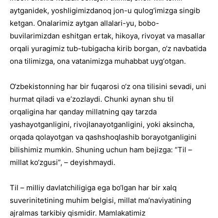
aytganidek, yoshligimizdanoq jon-u qulog‘imizga singib
ketgan. Onalarimiz aytgan allalari-yu, bobo-
buvilarimizdan eshitgan ertak, hikoya, rivoyat va masallar
orqali yuragimiz tub-tubigacha kirib borgan, o‘z navbatida
ona tilimizga, ona vatanimizga muhabbat uyg‘otgan.
O‘zbekistonning har bir fuqarosi o‘z ona tilisini sevadi, uni
hurmat qiladi va eʼzozlaydi. Chunki aynan shu til
orqaligina har qanday millatning qay tarzda
yashayotganligini, rivojlanayotganligini, yoki aksincha,
orqada qolayotgan va qashshoqlashib borayotganligini
bilishimiz mumkin. Shuning uchun ham bejizga: “Til –
millat ko‘zgusi”, – deyishmaydi.
Til – milliy davlatchiligiga ega bo‘lgan har bir xalq
suverinitetining muhim belgisi, millat ma’naviyatining
ajralmas tarkibiy qismidir. Mamlakatimiz