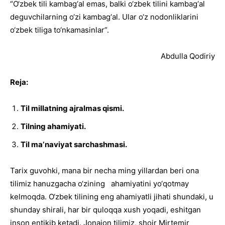
“O‘zbek tili kambag‘al emas, balki o‘zbek tilini kambag‘al
deguvchilarning o‘zi kambag‘al. Ular o‘z nodonliklarini
o‘zbek tiliga to‘nkamasinlar”.
Abdulla Qodiriy
Reja:
Til millatning ajralmas qismi.
Tilning ahamiyati.
Til maʼnaviyat sarchashmasi.
Tarix guvohki, mana bir necha ming yillardan beri ona
tilimiz hanuzgacha o‘zining ahamiyatini yo‘qotmay
kelmoqda. O‘zbek tilining eng ahamiyatli jihati shundaki, u
shunday shirali, har bir quloqqa xush yoqadi, eshitgan
inson entikib ketadi. Jonajon tilimiz, shoir Mirtemir