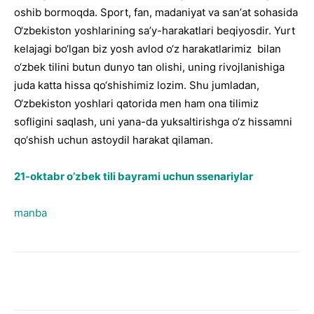
oshib bormoqda. Sport, fan, madaniyat va sanʼat sohasida
O‘zbekiston yoshlarining saʼy-harakatlari beqiyosdir. Yurt
kelajagi bo‘lgan biz yosh avlod o‘z harakatlarimiz bilan
o‘zbek tilini butun dunyo tan olishi, uning rivojlanishiga
juda katta hissa qo‘shishimiz lozim. Shu jumladan,
O‘zbekiston yoshlari qatorida men ham ona tilimiz
sofligini saqlash, uni yana-da yuksaltirishga o‘z hissamni
qo‘shish uchun astoydil harakat qilaman.
21-oktabr o’zbek tili bayrami uchun ssenariylar
manba