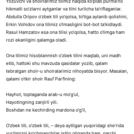
Yozuvchi va shoirlarimiz tilimiz haqida ko‘plab purmaʼno
hikmatli so‘zlarni aytganlar va tilni turlicha taʼriflaganlar.
Abdulla Oripov o‘zbek tili yo‘qolsa, to‘tiga aylanib qolishini,
Erkin Vohidov ona tilimiz o‘lmasligini bot-bot taʼkidlaydi.
Rasul Hamzatov esa ona tilisi yo‘qolsa, hatto o‘limga ham
rozi ekanligini qalamga oladi.
Ona tilimiz hisoblanmish o‘zbek tilini maqtab, uni madh
etib, hattoki shu mavzuda qasidalar yozib, qalam
tebratgan shoir-u shoiralarimiz nihoyatda bisyor. Masalan,
qalami o‘tkir shoir Rauf Parfining:
Hayhot, toptaganda arab-u mo‘g‘ul,
Hayotingning zanjirli yili.
Boshdan ne kechirding mardona o‘g‘il,
O‘zbek tili, o‘zbek tili, – deya aytilgan yuqoridagi sheʼrida
yurtimizni ko‘chmanchilar istilo qilganda ham, garchi