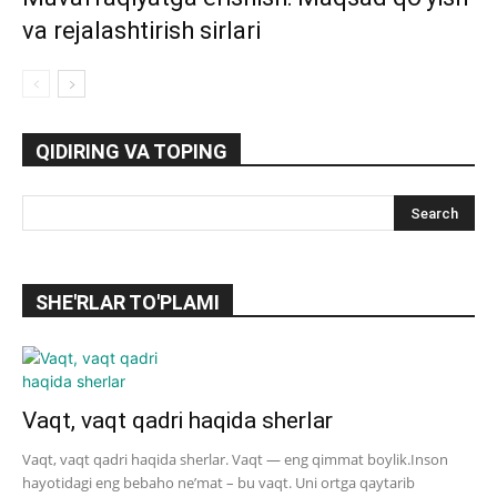
va rejalashtirish sirlari
QIDIRING VA TOPING
SHE'RLAR TO'PLAMI
Vaqt, vaqt qadri haqida sherlar
Vaqt, vaqt qadri haqida sherlar. Vaqt — eng qimmat boylik.Inson
hayotidagi eng bebaho ne’mat – bu vaqt. Uni ortga qaytarib