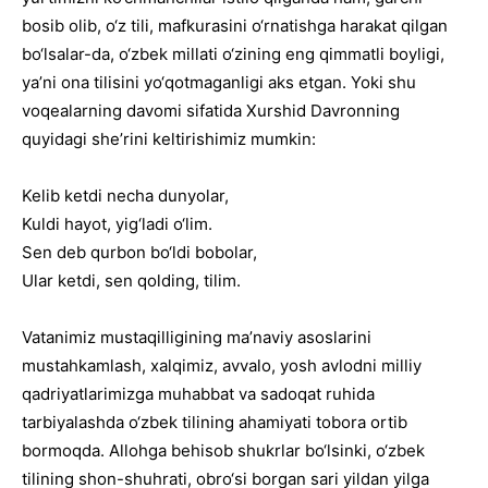
bosib olib, o‘z tili, mafkurasini o‘rnatishga harakat qilgan
bo‘lsalar-da, o‘zbek millati o‘zining eng qimmatli boyligi,
yaʼni ona tilisini yo‘qotmaganligi aks etgan. Yoki shu
voqealarning davomi sifatida Xurshid Davronning
quyidagi sheʼrini keltirishimiz mumkin:
Kelib ketdi necha dunyolar,
Kuldi hayot, yig‘ladi o‘lim.
Sen deb qurbon bo‘ldi bobolar,
Ular ketdi, sen qolding, tilim.
Vatanimiz mustaqilligining maʼnaviy asoslarini
mustahkamlash, xalqimiz, avvalo, yosh avlodni milliy
qadriyatlarimizga muhabbat va sadoqat ruhida
tarbiyalashda o‘zbek tilining ahamiyati tobora ortib
bormoqda. Allohga behisob shukrlar bo‘lsinki, o‘zbek
tilining shon-shuhrati, obro‘si borgan sari yildan yilga