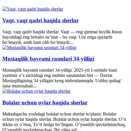
Vaqt, vaqt qadri haqida sherlar
Vaqt, vaqt qadri haqida sherlar. Vaqt — eng qimmat boylik.Inson
hayotidagi eng bebaho ne’mat – bu vaqt. Uni ortga qaytarib
bo‘lmaydi, sotib ham olib bo‘lmaydi....
Mustaqilik bayrami rasmlari 34-yilligi
Mustaqilik bayrami rasmlari 34-yilligi. 2025-yil 1-sentabr kuni
yurtimiz o‘z tarixidagi eng muhim sanalardan biri — Davlat
Mustaqilligining 34 yilligini keng nishonlamoqda. Ushbu qutlug‘
sana munosabati...
Bolalar uchun oylar haqida sherlar
Maktabgacha yoshdagi bolalar uchun sherlar to'plami. Bolalar
uchun oylar haqida sherlar. Bolalar uchun oylar haqida sherlar. O’n
ikkita oy o’rtoq, To’rt faslga bo’lingan. O’ynashib quvlashmachoq,
O’ynashib quvlashmachoq, Bir yilga saf...