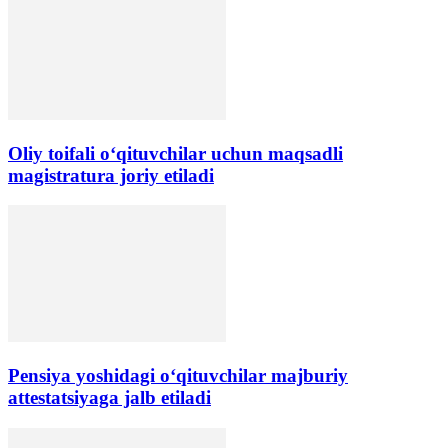
Oliy toifali o‘qituvchilar uchun maqsadli
magistratura joriy etiladi
Pensiya yoshidagi oʻqituvchilar majburiy
attestatsiyaga jalb etiladi