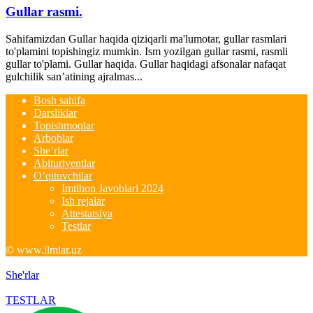
Gullar rasmi.
Sahifamizdan Gullar haqida qiziqarli ma'lumotar, gullar rasmlari
to'plamini topishingiz mumkin. Ism yozilgan gullar rasmi, rasmli
gullar to'plami. Gullar haqida. Gullar haqidagi afsonalar nafaqat
gulchilik san’atining ajralmas...
Bosh sahifa
Darsliklar
Topishmoqlar
Arboblar
She’rlar
Abituriyentlar
O’qituvchilar
Imtihon Javoblari 2024
Ish rejalar
Attestatsiya
Testlar
© www.ilmlar.uz
She'rlar
TESTLAR