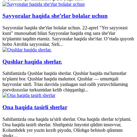
Sayyoralar haqida she’rlar bolalar uchun
Sayyoralar haqida she'rlar bolalar uchun. 22-aprel "Yer sayyorasi
kuni" munosabati bilan Sayyoralar haqida eng sara she'rlar
to'plamini taqdim etamiz. Sayyoralar haqida she'rlar. O’rtada quyosh
bobo Atrofda sayyoralar, Sirli...
Qushlar haqida sherlar.
Sahifamizda Qushlar haqida sherlar. Qushlar haqida ma'lumotlar
to'plami bor. Qushlar haqida malumot. Qushlar — umurtqali
hayvonlar sinfi. Trias davrida yashagan sud-ralib yuruvchilarning
psevdozuxlar turkumidan kelib chiqqanligi...
Ona haqida tasirli sherlar
Sahifamizda ona haqida ta'sirli sherlar. Ona haqida sherlar to'plami.
Ona haqida tasirli sherlar. Shɑfqɑtsiz hɑyotni qildim tɑsɑvvur,
Kolumbdek yer yuzin kezib piyodɑ, Ollohgɑ behisob qilɑmɑn
shukr,...