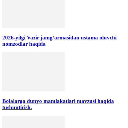
2026-yilgi Vazir jamgʻarmasidan ustama oluvchi
nomzodlar haqida
Bolalarga dunyo mamlakatlari mavzusi haqida
tushuntirish.