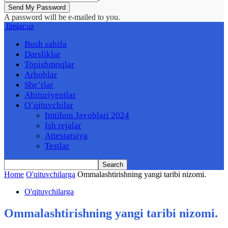
A password will be e-mailed to you.
Ilmlar.uz
Bosh sahifa
Darsliklar
Topishmoqlar
Arboblar
She’rlar
Abituriyentlar
O’qituvchilar
Imtihon Javoblari 2024
Ish rejalar
Attestatsiya
Testlar
Home
O'qituvchilarga
Ommalashtirishning yangi taribi nizomi.
O'qituvchilarga
Ommalashtirishning yangi taribi nizomi.