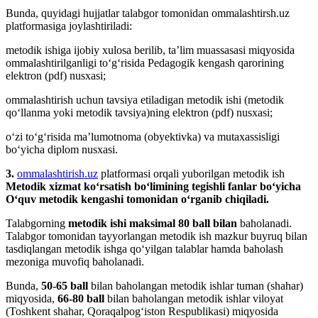
Bunda, quyidagi hujjatlar talabgor tomonidan ommalashtirsh.uz
platformasiga joylashtiriladi:
metodik ishiga ijobiy xulosa berilib, taʼlim muassasasi miqyosida
ommalashtirilganligi toʻgʻrisida Pedagogik kengash qarorining
elektron (pdf) nusxasi;
ommalashtirish uchun tavsiya etiladigan metodik ishi (metodik
qoʻllanma yoki metodik tavsiya)ning elektron (pdf) nusxasi;
oʻzi toʻgʻrisida maʼlumotnoma (obyektivka) va mutaxassisligi
boʻyicha diplom nusxasi.
3.
ommalashtirish.uz
platformasi orqali yuborilgan metodik ish
Metodik xizmat koʻrsatish boʻlimining tegishli fanlar bo‘yicha
Oʻquv metodik kengashi tomonidan oʻrganib chiqiladi.
Talabgorning
metodik ishi maksimal 80 ball bilan
baholanadi.
Talabgor tomonidan tayyorlangan metodik ish mazkur buyruq bilan
tasdiqlangan metodik ishga qo‘yilgan talablar hamda baholash
mezoniga muvofiq baholanadi.
Bunda,
50-65 ball
bilan baholangan metodik ishlar tuman (shahar)
miqyosida,
66-80 ball
bilan baholangan metodik ishlar viloyat
(Toshkent shahar, Qoraqalpogʻiston Respublikasi) miqyosida