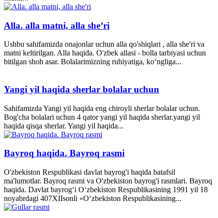
Alla. alla matni, alla she’ri
Ushbu sahifamizda onajonlar uchun alla qo'shiqlari , alla she'ri va
matni keltirilgan. Alla haqida. O'zbek allasi - bolla tarbiyasi uchun
bitilgan shoh asar. Bolalarimizning ruhiyatiga, ko‘ngliga...
Yangi yil haqida sherlar bolalar uchun
Sahifamizda Yangi yil haqida eng chiroyli sherlar bolalar uchun.
Bog'cha bolalari uchun 4 qator yangi yil haqida sherlar.yangi yil
haqida qisqa sherlar. Yangi yil haqida...
Bayroq haqida. Bayroq rasmi
O'zbekiston Respublikasi davlat bayrog'i haqida batafsil
ma'lumotlar. Bayroq rasmi va O'zbekiston bayrog'i rasmlari. Bayroq
haqida. Davlat bayrog‘i O‘zbekiston Respublikasining 1991 yil 18
noyabrdagi 407­XII­sonli «O‘zbekiston Respublikasining...