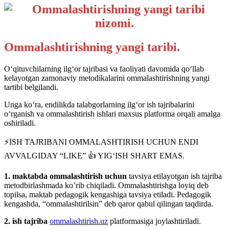
Ommalashtirishning yangi taribi.
O‘qituvchilarning ilg‘or tajribasi va faoliyati davomida qo‘llab
kelayotgan zamonaviy metodikalarini ommalashtirishning yangi
tartibi belgilandi.
Unga ko‘ra, endilikda talabgorlarning ilg‘or ish tajribalarini
o‘rganish va ommalashtirish ishlari maxsus platforma orqali amalga
oshiriladi.
⚡️ISH TAJRIBANI OMMALASHTIRISH UCHUN ENDI
AVVALGIDAY “LIKE” 👍 YIG‘ISH SHART EMAS.
1.
maktabda ommalashtirish uchun
tavsiya etilayotgan ish tajriba
metodbirlashmada ko’rib chiqiladi. Ommalashtirishga loyiq deb
topilsa, maktab pedagogik kengashiga tavsiya etiladi. Pedagogik
kengashda, “ommalashtirilsin” deb qaror qabul qilingan taqdirda.
2.
ish tajriba
ommalashtirish.uz
platformasiga joylashtiriladi.