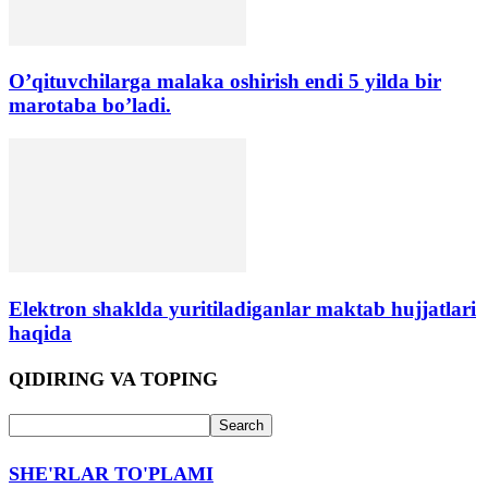
O’qituvchilarga malaka oshirish endi 5 yilda bir
marotaba bo’ladi.
Elektron shaklda yuritiladiganlar maktab hujjatlari
haqida
QIDIRING VA TOPING
SHE'RLAR TO'PLAMI