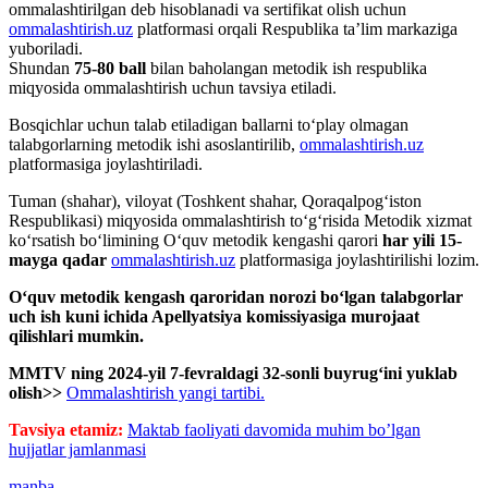
ommalashtirilgan deb hisoblanadi va sertifikat olish uchun
ommalashtirish.uz
platformasi orqali Respublika taʼlim markaziga
yuboriladi.
Shundan
75-80 ball
bilan baholangan metodik ish respublika
miqyosida ommalashtirish uchun tavsiya etiladi.
Bosqichlar uchun talab etiladigan ballarni toʻplay olmagan
talabgorlarning metodik ishi asoslantirilib,
ommalashtirish.uz
platformasiga joylashtiriladi.
Tuman (shahar), viloyat (Toshkent shahar, Qoraqalpogʻiston
Respublikasi) miqyosida ommalashtirish toʻgʻrisida Metodik xizmat
koʻrsatish boʻlimining Oʻquv metodik kengashi qarori
har yili 15-
mayga qadar
ommalashtirish.uz
platformasiga joylashtirilishi lozim.
Oʻquv metodik kengash qaroridan norozi boʻlgan talabgorlar
uch ish kuni ichida Apellyatsiya komissiyasiga murojaat
qilishlari mumkin.
MMTV ning 2024-yil 7-fevraldagi 32-sonli buyrug‘ini yuklab
olish>>
Ommalashtirish yangi tartibi.
Tavsiya etamiz:
Maktab faoliyati davomida muhim bo’lgan
hujjatlar jamlanmasi
manba