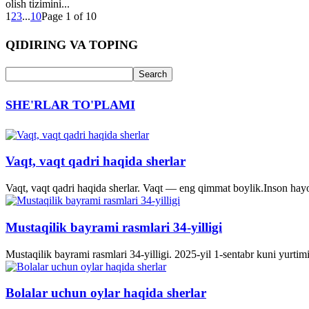
olish tizimini...
1
2
3
...
10
Page 1 of 10
QIDIRING VA TOPING
SHE'RLAR TO'PLAMI
Vaqt, vaqt qadri haqida sherlar
Vaqt, vaqt qadri haqida sherlar. Vaqt — eng qimmat boylik.Inson hayo
Mustaqilik bayrami rasmlari 34-yilligi
Mustaqilik bayrami rasmlari 34-yilligi. 2025-yil 1-sentabr kuni yurti
Bolalar uchun oylar haqida sherlar