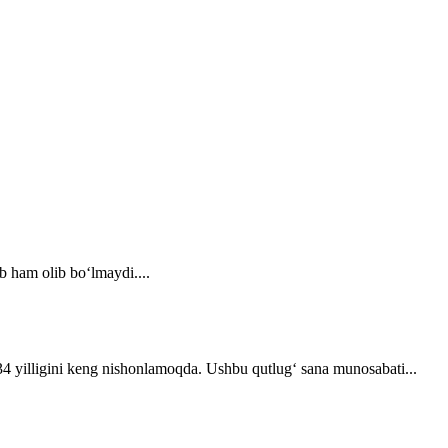
b ham olib bo‘lmaydi....
 34 yilligini keng nishonlamoqda. Ushbu qutlug‘ sana munosabati...