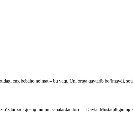
tidagi eng bebaho ne’mat – bu vaqt. Uni ortga qaytarib bo‘lmaydi, soti
miz o‘z tarixidagi eng muhim sanalardan biri — Davlat Mustaqilligining