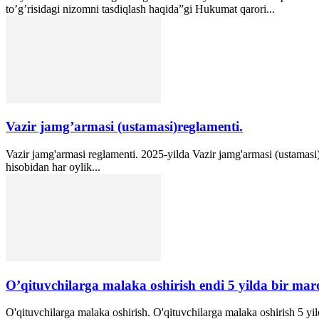
to’g’risidagi nizomni tasdiqlash haqida”gi Hukumat qarori...
Vazir jamg’armasi (ustamasi)reglamenti.
Vazir jamg'armasi reglamenti. 2025-yilda Vazir jamg'armasi (ustamasi
hisobidan har oylik...
O’qituvchilarga malaka oshirish endi 5 yilda bir mar
O'qituvchilarga malaka oshirish. O'qituvchilarga malaka oshirish 5 y