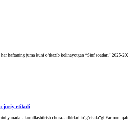
a har haftaning juma kuni oʻtkazib kelinayotgan “Sinf soatlari” 2025-20
 joriy etiladi
ini yanada takomillashtirish chora-tadbirlari toʻgʻrisida”gi Farmoni q