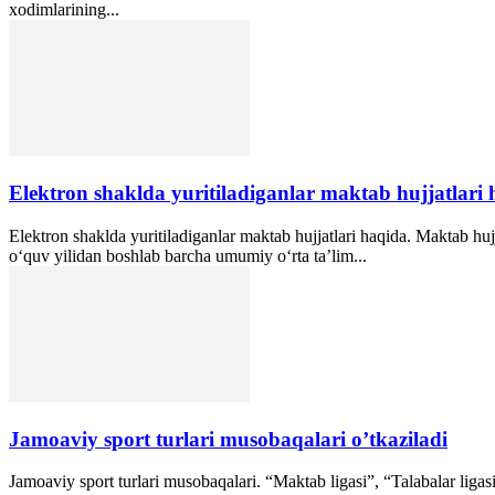
xodimlarining...
Elektron shaklda yuritiladiganlar maktab hujjatlari
Elektron shaklda yuritiladiganlar maktab hujjatlari haqida. Maktab hu
o‘quv yilidan boshlab barcha umumiy o‘rta ta’lim...
Jamoaviy sport turlari musobaqalari o’tkaziladi
Jamoaviy sport turlari musobaqalari. “Maktab ligasi”, “Talabalar ligasi