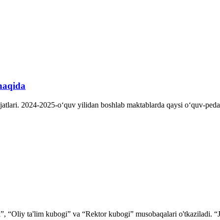
 haqida
jjatlari. 2024-2025-oʻquv yilidan boshlab maktablarda qaysi oʻquv-pedag
”, “Oliy ta'lim kubogi” va “Rektor kubogi” musobaqalari o'tkaziladi. “Jam