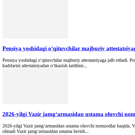
Pensiya yoshidagi oʻqituvchilar majburiy attestatsiyag
Pensiya yoshidagi oʻqituvchilar majburiy attestatsiyaga jalb etiladi. 
kadrlarini attestatsiyadan o‘tkazish tartibini...
2026-yilgi Vazir jamgʻarmasidan ustama oluvchi no
2026-yilgi Vazir jamgʻarmasidan ustama oluvchi nomzodlar haqida. Vaz
olinadi Vazir jamgʻarmasidan ustama berish...