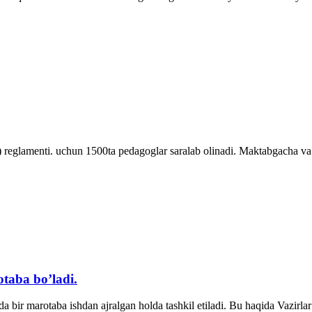
) reglamenti. uchun 1500ta pedagoglar saralab olinadi. Maktabgacha va m
otaba bo’ladi.
ilda bir marotaba ishdan ajralgan holda tashkil etiladi. Bu haqida Vaz