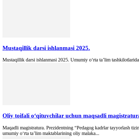
Mustaqillik darsi ishlanmasi 2025.
Mustaqillik darsi ishlanmasi 2025. Umumiy oʻrta taʼlim tashkilotlarid
Oliy toifali o‘qituvchilar uchun maqsadli magistratura
Maqadli magistratura. Prezidentning “Pedagog kadrlar tayyorlash tizim
umumiy o‘rta ta’lim maktablarining oliy malaka...