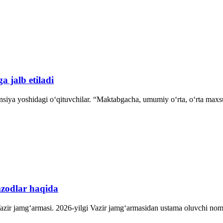
a jalb etiladi
Pensiya yoshidagi oʻqituvchilar. “Maktabgacha, umumiy o‘rta, o‘rta maxs
mzodlar haqida
ir jamgʻarmasi. 2026-yilgi Vazir jamgʻarmasidan ustama oluvchi nomzodl