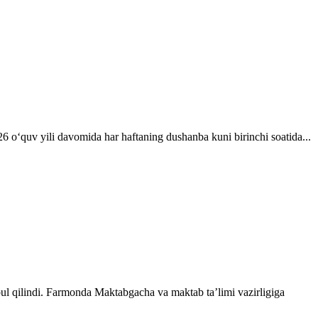
26 oʻquv yili davomida har haftaning dushanba kuni birinchi soatida...
abul qilindi. Farmonda Maktabgacha va maktab taʼlimi vazirligiga