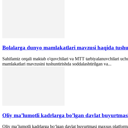
Bolalarga dunyo mamlakatlari mavzusi haqida tushun
Sahifamiz orqali maktab o'quvchilari va MTT tarbiyalanuvchilari uch
mamlakatlari mavzusini tushuntirishda soddalashtirilgan va...
Oliy ma’lumotli kadrlarga bo’lgan davlat buyurtmasi
Oliy ma’lumotli kadrlarga bo‘lgan davlat buyurtmasi maxsus platforma 