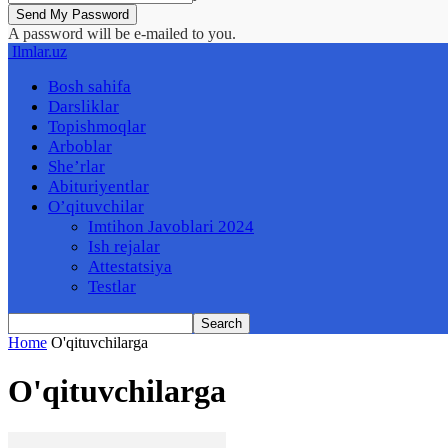
A password will be e-mailed to you.
Ilmlar.uz
Bosh sahifa
Darsliklar
Topishmoqlar
Arboblar
She’rlar
Abituriyentlar
O’qituvchilar
Imtihon Javoblari 2024
Ish rejalar
Attestatsiya
Testlar
Home
O'qituvchilarga
O'qituvchilarga