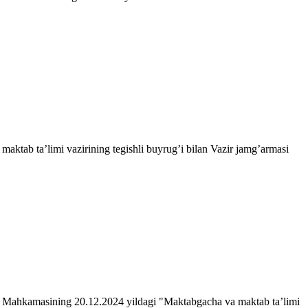
aktab taʼlimi vazirining tegishli buyrugʼi bilan Vazir jamgʼarmasi
irlar Mahkamasining 20.12.2024 yildagi "Maktabgacha va maktab taʼlimi