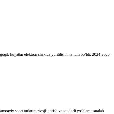
ogik hujjatlar elektron shaklda yuritilishi maʼlum boʻldi. 2024-2025-
oaviy sport turlarini rivojlantirish va iqtidorli yoshlarni saralab