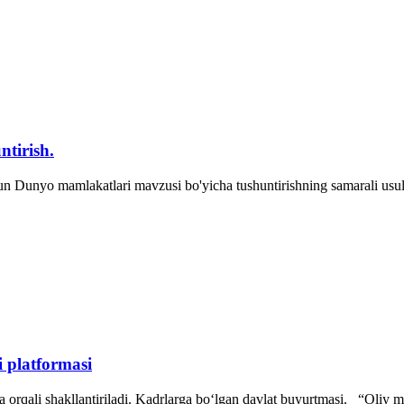
tirish.
un Dunyo mamlakatlari mavzusi bo'yicha tushuntirishning samarali usul
 platformasi
orqali shakllantiriladi. Kadrlarga bo‘lgan davlat buyurtmasi. “Oliy ma’