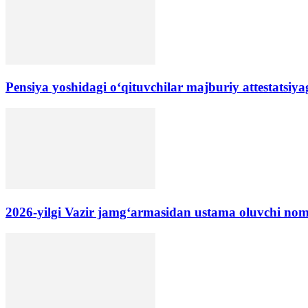
Pensiya yoshidagi oʻqituvchilar majburiy attestatsiyag
2026-yilgi Vazir jamgʻarmasidan ustama oluvchi no