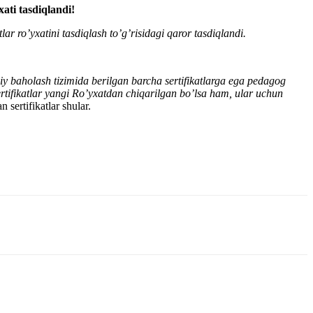
ati tasdiqlandi!
lar ro’yxatini tasdiqlash to’g’risidagi qaror tasdiqlandi.
liy baholash tizimida berilgan barcha sertifikatlarga ega pedagog
rtifikatlar yangi Ro’yxatdan chiqarilgan bo’lsa ham, ular uchun
n sertifikatlar shular.