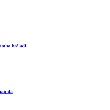
otaba bo’ladi.
 haqida