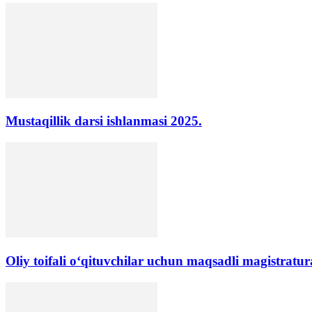
Mustaqillik darsi ishlanmasi 2025.
Oliy toifali o‘qituvchilar uchun maqsadli magistratura