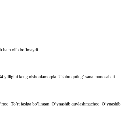
b ham olib bo‘lmaydi....
 34 yilligini keng nishonlamoqda. Ushbu qutlug‘ sana munosabati...
 o’rtoq, To’rt faslga bo’lingan. O’ynashib quvlashmachoq, O’ynashib