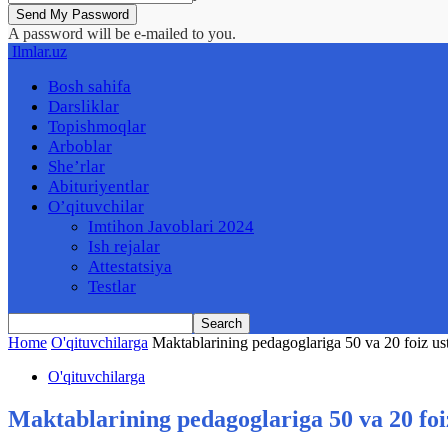
A password will be e-mailed to you.
Ilmlar.uz
Bosh sahifa
Darsliklar
Topishmoqlar
Arboblar
She’rlar
Abituriyentlar
O’qituvchilar
Imtihon Javoblari 2024
Ish rejalar
Attestatsiya
Testlar
Home
O'qituvchilarga
Maktablarining pedagoglariga 50 va 20 foiz usta
O'qituvchilarga
Maktablarining pedagoglariga 50 va 20 foiz