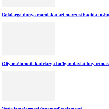
Bolalarga dunyo mamlakatlari mavzusi haqida tushun
Oliy ma’lumotli kadrlarga bo’lgan davlat buyurtmasi
Vazir jamg’armasi (ustamasi)reglamenti.