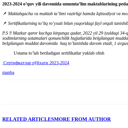
2023-2024
o’quv yili davomida umumta’lim maktablarining pedagog
📌
Maktabgacha va maktab ta’limi vazirligi hamda Iqtisodiyot va mol
📌
Sertifikatlarning to’liq ro’yxati bilan yuqoridagi fayl orqali tanish
P.S ‼️ Mazkur qaror kuchga kirgunga qadar, 2022 yil 29 iyuldagi 34-q
xodimlarning ustamalari qonunchilik hujjatlarida belgilangan muddat
belgilangan muddat davomida
haq to’lanishda davom etadi, 1 avgus
Ustama to’lab beriladigan sertifikatlar yuklab olish
Сертифкатлар рўйхати 2023-2024
manba
RELATED ARTICLES
MORE FROM AUTHOR