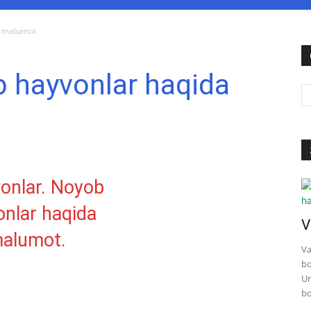
a malumot
b hayvonlar haqida
V
Va
bo
Un
bo