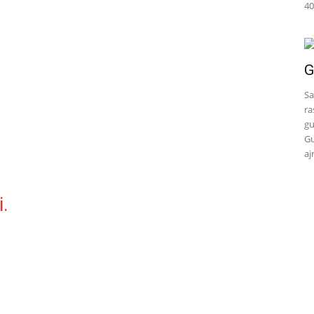
40
G
Sa
ra
gu
Gu
aj
i.