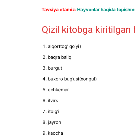
Tavsiya etamiz:
Hayvonlar haqida topishmoq
Qizil kitobga kiritilgan
alqor(tog’ qo’yi)
baqra baliq
burgut
buxoro bug’usi(xongul)
echkemar
ilvirs
itolg’i
jayron
kapcha