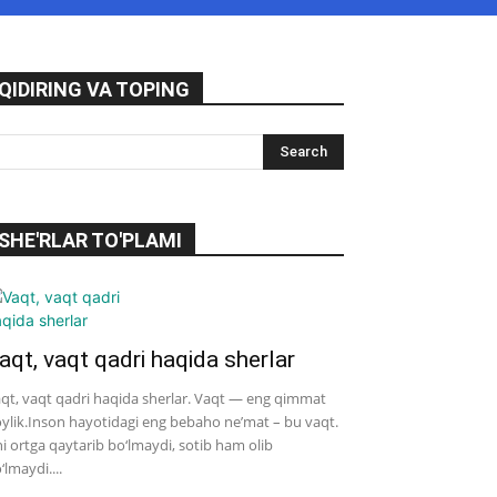
QIDIRING VA TOPING
SHE'RLAR TO'PLAMI
aqt, vaqt qadri haqida sherlar
qt, vaqt qadri haqida sherlar. Vaqt — eng qimmat
ylik.Inson hayotidagi eng bebaho ne’mat – bu vaqt.
i ortga qaytarib bo‘lmaydi, sotib ham olib
‘lmaydi....