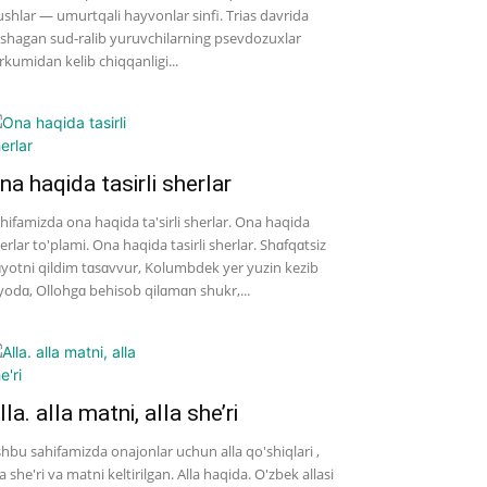
shlar — umurtqali hayvonlar sinfi. Trias davrida
shagan sud-ralib yuruvchilarning psevdozuxlar
rkumidan kelib chiqqanligi...
na haqida tasirli sherlar
hifamizda ona haqida ta'sirli sherlar. Ona haqida
erlar to'plami. Ona haqida tasirli sherlar. Shɑfqɑtsiz
yotni qildim tɑsɑvvur, Kolumbdek yer yuzin kezib
yodɑ, Ollohgɑ behisob qilɑmɑn shukr,...
lla. alla matni, alla she’ri
hbu sahifamizda onajonlar uchun alla qo'shiqlari ,
la she'ri va matni keltirilgan. Alla haqida. O'zbek allasi