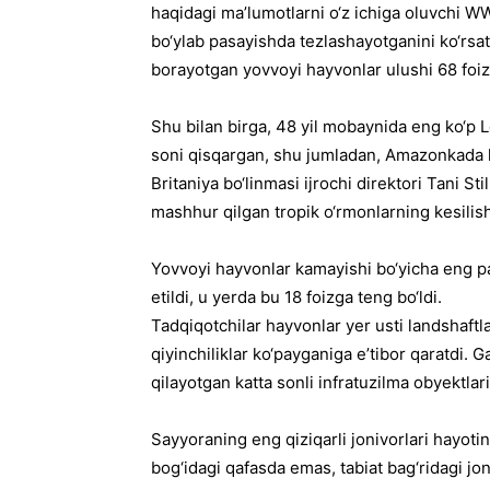
haqidagi ma’lumotlarni o‘z ichiga oluvchi W
bo‘ylab pasayishda tezlashayotganini ko‘rsatmo
borayotgan yovvoyi hayvonlar ulushi 68 foizn
Shu bilan birga, 48 yil mobaynida eng ko‘p 
soni qisqargan, shu jumladan, Amazonkada 
Britaniya bo‘linmasi ijrochi direktori Tani S
mashhur qilgan tropik o‘rmonlarning kesilish
Yovvoyi hayvonlar kamayishi bo‘yicha eng p
etildi, u yerda bu 18 foizga teng bo‘ldi.
Tadqiqotchilar hayvonlar yer usti landshaftl
qiyinchiliklar ko‘payganiga e’tibor qaratdi. G
qilayotgan katta sonli infratuzilma obyektla
Sayyoraning eng qiziqarli jonivorlari hayoti
bog‘idagi qafasda emas, tabiat bag‘ridagi j