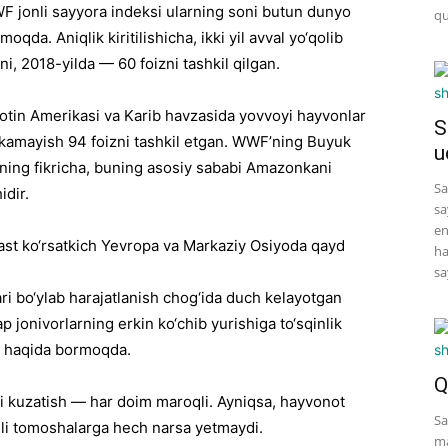
WF jonli sayyora indeksi ularning soni butun dunyo
qu
qda. Aniqlik kiritilishicha, ikki yil avval yo‘qolib
i, 2018-yilda — 60 foizni tashkil qilgan.
Lotin Amerikasi va Karib havzasida yovvoyi hayvonlar
S
kamayish 94 foizni tashkil etgan. WWF’ning Buyuk
u
tilning fikricha, buning asosiy sababi Amazonkani
Sa
idir.
sa
en
ast ko‘rsatkich Yevropa va Markaziy Osiyoda qayd
ha
sa
ari bo‘ylab harajatlanish chog‘ida duch kelayotgan
ap jonivorlarning erkin ko‘chib yurishiga to‘sqinlik
ri haqida bormoqda.
Q
ni kuzatish — har doim maroqli. Ayniqsa, hayvonot
Sa
onli tomoshalarga hech narsa yetmaydi.
ma