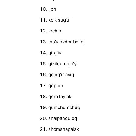
ilon
ko’k sug’ur
lochin
mo’ylovdor baliq
qirg’iy
qizilqum qo’yi
qo’ng’ir ayiq
qoplon
qora laylak
qumchumchuq
shalpanquloq
shomshapalak