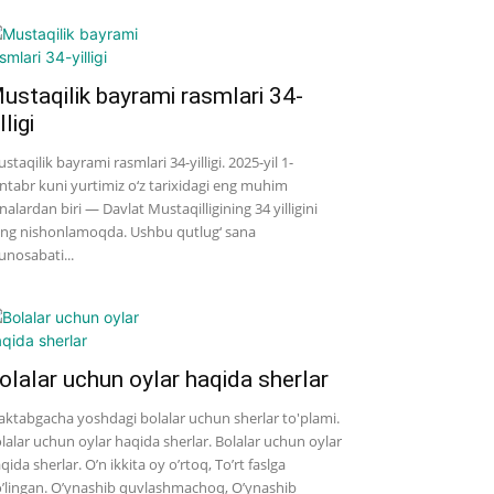
ustaqilik bayrami rasmlari 34-
lligi
staqilik bayrami rasmlari 34-yilligi. 2025-yil 1-
ntabr kuni yurtimiz o‘z tarixidagi eng muhim
nalardan biri — Davlat Mustaqilligining 34 yilligini
ng nishonlamoqda. Ushbu qutlug‘ sana
nosabati...
olalar uchun oylar haqida sherlar
ktabgacha yoshdagi bolalar uchun sherlar to'plami.
lalar uchun oylar haqida sherlar. Bolalar uchun oylar
qida sherlar. O’n ikkita oy o’rtoq, To’rt faslga
’lingan. O’ynashib quvlashmachoq, O’ynashib