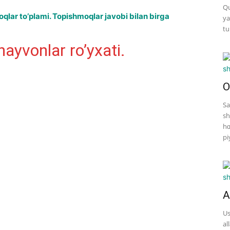
Qu
lar to’plami. Topishmoqlar javobi bilan birga
ya
tu
 hayvonlar ro’yxati.
O
Sa
sh
hɑ
pi
A
Us
al