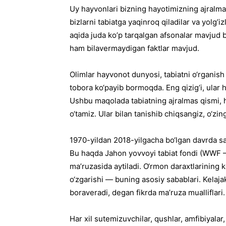
Uy hayvonlari bizning hayotimizning ajralmas
bizlarni tabiatga yaqinroq qiladilar va yolg
aqida juda ko’p tarqalgan afsonalar mavjud 
ham bilavermaydigan faktlar mavjud.
Olimlar hayvonot dunyosi, tabiatni o‘rganish b
tobora ko‘payib bormoqda. Eng qizig‘i, ular ha
Ushbu maqolada tabiatning ajralmas qismi, h
o‘tamiz. Ular bilan tanishib chiqsangiz, o‘zi
1970-yildan 2018-yilgacha bo‘lgan davrda s
Bu haqda Jahon yovvoyi tabiat fondi (WWF —
ma’ruzasida aytiladi. O‘rmon daraxtlarining k
o‘zgarishi — buning asosiy sabablari. Kelaj
boraveradi, degan fikrda ma’ruza mualliflari.
Har xil sutemizuvchilar, qushlar, amfibiyalar