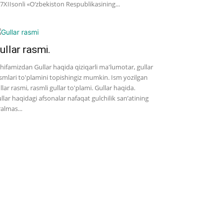
7­XII­sonli «O‘zbekiston Respublikasining...
ullar rasmi.
hifamizdan Gullar haqida qiziqarli ma'lumotar, gullar
smlari to'plamini topishingiz mumkin. Ism yozilgan
llar rasmi, rasmli gullar to'plami. Gullar haqida.
llar haqidagi afsonalar nafaqat gulchilik san’atining
ralmas...