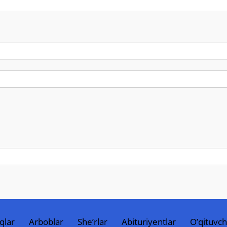
qlar
Arboblar
She’rlar
Abituriyentlar
O’qituvch