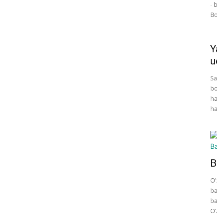
- 
Bo
Y
u
Sa
bo
ha
ha
B
O'
ba
ba
O‘