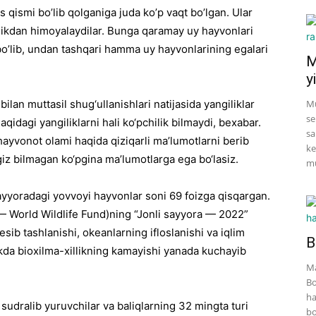
 qismi bo’lib qolganiga juda ko’p vaqt bo’lgan. Ular
’izlikdan himoyalaydilar. Bunga qaramay uy hayvonlari
bo’lib, undan tashqari hamma uy hayvonlarining egalari
M
yi
ilan muttasil shug‘ullanishlari natijasida yangiliklar
Mu
se
qidagi yangiliklarni hali ko‘pchilik bilmaydi, bexabar.
sa
ayvonot olami haqida qiziqarli ma’lumotlarni berib
ke
ngiz bilmagan ko‘pgina ma’lumotlarga ega bo‘lasiz.
mu
ayyoradagi yovvoyi hayvonlar soni 69 foizga qisqargan.
 World Wildlife Fund)ning “Jonli sayyora — 2022”
esib tashlanishi, okeanlarning ifloslanishi va iqlim
B
akda bioxilma-xillikning kamayishi yanada kuchayib
Ma
Bo
ha
, sudralib yuruvchilar va baliqlarning 32 mingta turi
bo