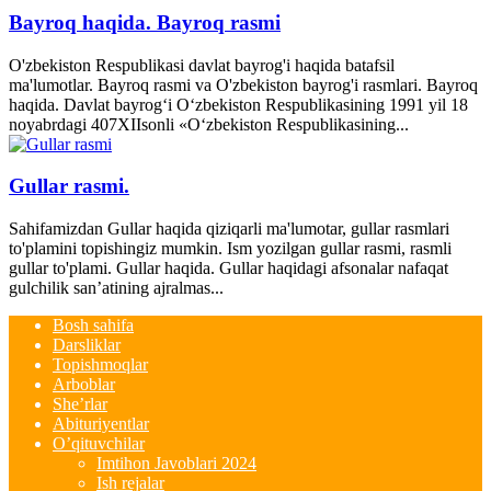
Bayroq haqida. Bayroq rasmi
O'zbekiston Respublikasi davlat bayrog'i haqida batafsil
ma'lumotlar. Bayroq rasmi va O'zbekiston bayrog'i rasmlari. Bayroq
haqida. Davlat bayrog‘i O‘zbekiston Respublikasining 1991 yil 18
noyabrdagi 407­XII­sonli «O‘zbekiston Respublikasining...
Gullar rasmi.
Sahifamizdan Gullar haqida qiziqarli ma'lumotar, gullar rasmlari
to'plamini topishingiz mumkin. Ism yozilgan gullar rasmi, rasmli
gullar to'plami. Gullar haqida. Gullar haqidagi afsonalar nafaqat
gulchilik san’atining ajralmas...
Bosh sahifa
Darsliklar
Topishmoqlar
Arboblar
She’rlar
Abituriyentlar
O’qituvchilar
Imtihon Javoblari 2024
Ish rejalar