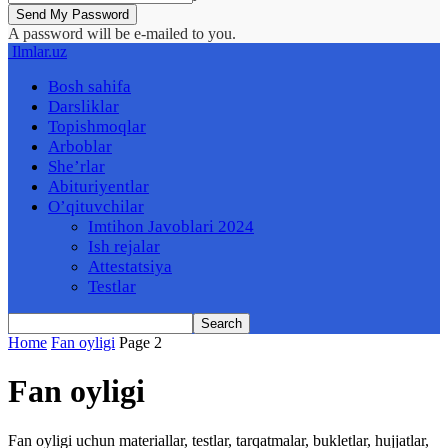
A password will be e-mailed to you.
Ilmlar.uz
Bosh sahifa
Darsliklar
Topishmoqlar
Arboblar
She’rlar
Abituriyentlar
O’qituvchilar
Imtihon Javoblari 2024
Ish rejalar
Attestatsiya
Testlar
Home
Fan oyligi
Page 2
Fan oyligi
Fan oyligi uchun materiallar, testlar, tarqatmalar, bukletlar, hujjatlar,