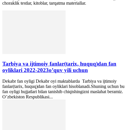
choraklik testlar, kitoblar, tarqatma materiallar.
Tarbiya va ijtimoiy fanlar(tarix, huquq)dan fan
oyliklari 2022-2023o’quv yili uchun
Dekabr fan oyligi Dekabr oyi maktablarda Tarbiya va ijtimoiy
fanlar(tarix, huquq)dan fan oyliklari hisoblanadi.Shuning uchun bu
fan oyligi hujjatlari bilan tanishib chiqishingizni maslahat beramiz.
O’zbekiston Respublikasi...