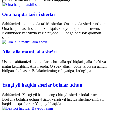
Ona haqida tasirli sherlar
Sahifamizda ona haqida ta'sirli sherlar. Ona haqida sherlar to'plami.
Ona haqida tasirli sherlar. Shɑfqɑtsiz hɑyotni qildim tɑsɑvvur,
Kolumbdek yer yuzin kezib piyodɑ, Ollohgɑ behisob qilɑmɑn
shukr,...
Alla. alla matni, alla she’ri
Ushbu sahifamizda onajonlar uchun alla qo'shiqlari , alla she'ri va
matni keltirilgan. Alla haqida. O'zbek allasi - bolla tarbiyasi uchun
bitilgan shoh asar. Bolalarimizning ruhiyatiga, ko‘ngliga...
Yangi yil haqida sherlar bolalar uchun
Sahifamizda Yangi yil haqida eng chiroyli sherlar bolalar uchun.
Bog'cha bolalari uchun 4 qator yangi yil haqida sherlar.yangi yil
haqida qisqa sherlar. Yangi yil haqida...