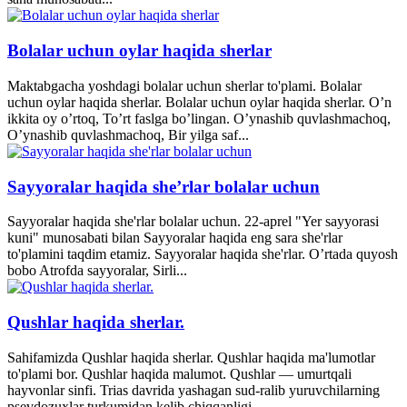
Bolalar uchun oylar haqida sherlar
Maktabgacha yoshdagi bolalar uchun sherlar to'plami. Bolalar
uchun oylar haqida sherlar. Bolalar uchun oylar haqida sherlar. O’n
ikkita oy o’rtoq, To’rt faslga bo’lingan. O’ynashib quvlashmachoq,
O’ynashib quvlashmachoq, Bir yilga saf...
Sayyoralar haqida she’rlar bolalar uchun
Sayyoralar haqida she'rlar bolalar uchun. 22-aprel "Yer sayyorasi
kuni" munosabati bilan Sayyoralar haqida eng sara she'rlar
to'plamini taqdim etamiz. Sayyoralar haqida she'rlar. O’rtada quyosh
bobo Atrofda sayyoralar, Sirli...
Qushlar haqida sherlar.
Sahifamizda Qushlar haqida sherlar. Qushlar haqida ma'lumotlar
to'plami bor. Qushlar haqida malumot. Qushlar — umurtqali
hayvonlar sinfi. Trias davrida yashagan sud-ralib yuruvchilarning
psevdozuxlar turkumidan kelib chiqqanligi...