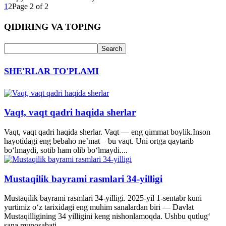
1
2
Page 2 of 2
QIDIRING VA TOPING
SHE'RLAR TO'PLAMI
Vaqt, vaqt qadri haqida sherlar
Vaqt, vaqt qadri haqida sherlar. Vaqt — eng qimmat boylik.Inson
hayotidagi eng bebaho ne’mat – bu vaqt. Uni ortga qaytarib
bo‘lmaydi, sotib ham olib bo‘lmaydi....
Mustaqilik bayrami rasmlari 34-yilligi
Mustaqilik bayrami rasmlari 34-yilligi. 2025-yil 1-sentabr kuni
yurtimiz o‘z tarixidagi eng muhim sanalardan biri — Davlat
Mustaqilligining 34 yilligini keng nishonlamoqda. Ushbu qutlug‘
sana munosabati...