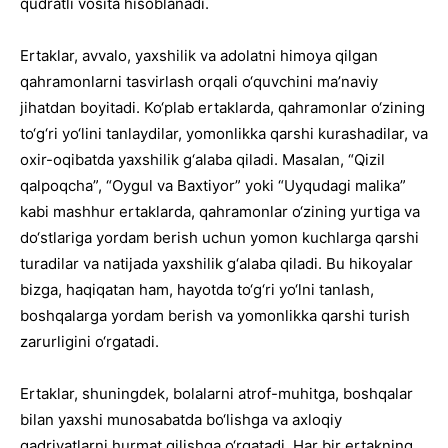
qudratli vosita hisoblanadi.
Ertaklar, avvalo, yaxshilik va adolatni himoya qilgan
qahramonlarni tasvirlash orqali o‘quvchini ma’naviy
jihatdan boyitadi. Ko‘plab ertaklarda, qahramonlar o‘zining
to‘g‘ri yo‘lini tanlaydilar, yomonlikka qarshi kurashadilar, va
oxir-oqibatda yaxshilik g‘alaba qiladi. Masalan, “Qizil
qalpoqcha”, “Oygul va Baxtiyor” yoki “Uyqudagi malika”
kabi mashhur ertaklarda, qahramonlar o‘zining yurtiga va
do‘stlariga yordam berish uchun yomon kuchlarga qarshi
turadilar va natijada yaxshilik g‘alaba qiladi. Bu hikoyalar
bizga, haqiqatan ham, hayotda to‘g‘ri yo‘lni tanlash,
boshqalarga yordam berish va yomonlikka qarshi turish
zarurligini o‘rgatadi.
Ertaklar, shuningdek, bolalarni atrof-muhitga, boshqalar
bilan yaxshi munosabatda bo‘lishga va axloqiy
qadriyatlarni hurmat qilishga o‘rgatadi. Har bir ertakning