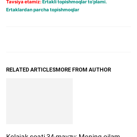
Tavsiya etamiz:
Ertakli topishmoqlar to’plami.
Ertaklardan parcha topishmoqlar
RELATED ARTICLES
MORE FROM AUTHOR
Kelajak soati 34-mavzu: Mening oilam