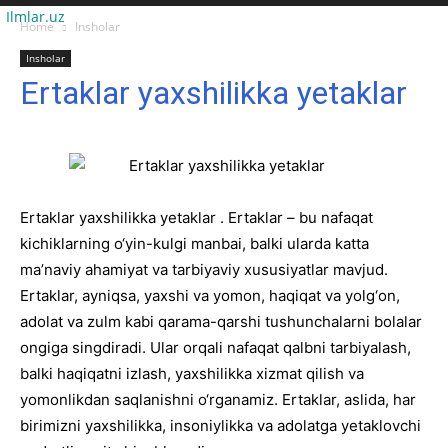
Ilmlar.uz
Home
Insholar
Insholar
Ertaklar yaxshilikka yetaklar
Ertaklar yaxshilikka yetaklar . Ertaklar – bu nafaqat
kichiklarning o‘yin-kulgi manbai, balki ularda katta
ma’naviy ahamiyat va tarbiyaviy xususiyatlar mavjud.
Ertaklar, ayniqsa, yaxshi va yomon, haqiqat va yolg‘on,
adolat va zulm kabi qarama-qarshi tushunchalarni bolalar
ongiga singdiradi. Ular orqali nafaqat qalbni tarbiyalash,
balki haqiqatni izlash, yaxshilikka xizmat qilish va
yomonlikdan saqlanishni o‘rganamiz. Ertaklar, aslida, har
birimizni yaxshilikka, insoniylikka va adolatga yetaklovchi