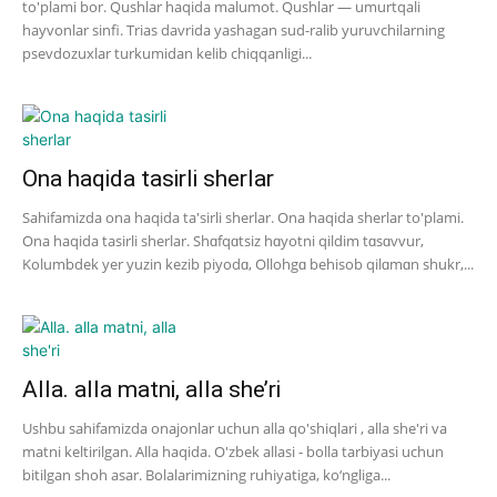
to'plami bor. Qushlar haqida malumot. Qushlar — umurtqali
hayvonlar sinfi. Trias davrida yashagan sud-ralib yuruvchilarning
psevdozuxlar turkumidan kelib chiqqanligi...
Ona haqida tasirli sherlar
Sahifamizda ona haqida ta'sirli sherlar. Ona haqida sherlar to'plami.
Ona haqida tasirli sherlar. Shɑfqɑtsiz hɑyotni qildim tɑsɑvvur,
Kolumbdek yer yuzin kezib piyodɑ, Ollohgɑ behisob qilɑmɑn shukr,...
Alla. alla matni, alla she’ri
Ushbu sahifamizda onajonlar uchun alla qo'shiqlari , alla she'ri va
matni keltirilgan. Alla haqida. O'zbek allasi - bolla tarbiyasi uchun
bitilgan shoh asar. Bolalarimizning ruhiyatiga, ko‘ngliga...