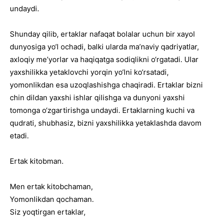
undaydi.
Shunday qilib, ertaklar nafaqat bolalar uchun bir xayol
dunyosiga yo‘l ochadi, balki ularda ma’naviy qadriyatlar,
axloqiy me’yorlar va haqiqatga sodiqlikni o‘rgatadi. Ular
yaxshilikka yetaklovchi yorqin yo‘lni ko‘rsatadi,
yomonlikdan esa uzoqlashishga chaqiradi. Ertaklar bizni
chin dildan yaxshi ishlar qilishga va dunyoni yaxshi
tomonga o‘zgartirishga undaydi. Ertaklarning kuchi va
qudrati, shubhasiz, bizni yaxshilikka yetaklashda davom
etadi.
Ertak kitobman.
Men ertak kitobchaman,
Yomonlikdan qochaman.
Siz yoqtirgan ertaklar,