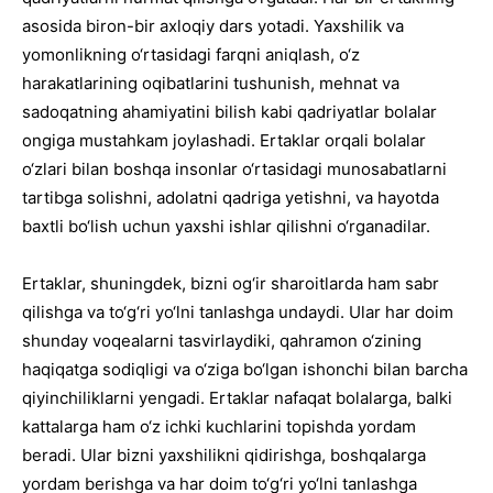
asosida biron-bir axloqiy dars yotadi. Yaxshilik va
yomonlikning o‘rtasidagi farqni aniqlash, o‘z
harakatlarining oqibatlarini tushunish, mehnat va
sadoqatning ahamiyatini bilish kabi qadriyatlar bolalar
ongiga mustahkam joylashadi. Ertaklar orqali bolalar
o‘zlari bilan boshqa insonlar o‘rtasidagi munosabatlarni
tartibga solishni, adolatni qadriga yetishni, va hayotda
baxtli bo‘lish uchun yaxshi ishlar qilishni o‘rganadilar.
Ertaklar, shuningdek, bizni og‘ir sharoitlarda ham sabr
qilishga va to‘g‘ri yo‘lni tanlashga undaydi. Ular har doim
shunday voqealarni tasvirlaydiki, qahramon o‘zining
haqiqatga sodiqligi va o‘ziga bo‘lgan ishonchi bilan barcha
qiyinchiliklarni yengadi. Ertaklar nafaqat bolalarga, balki
kattalarga ham o‘z ichki kuchlarini topishda yordam
beradi. Ular bizni yaxshilikni qidirishga, boshqalarga
yordam berishga va har doim to‘g‘ri yo‘lni tanlashga