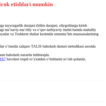
a tayyorgarlik darajasi (bilim darajasi, oliygohlarga kirish
blardagi maʼnaviy-maʼrifiy va oʼquv-tarbiyaviy muhit hamda mahalliy
loyatlar va Toshkent shahar kesimida umumtaʼlim muassasalarining
hilar oʼrtasida xalqaro TALIS baholash dasturi metodikasi asosida
i ham baholash nazarda tutilmoqda.
URS7
havolasi orqali roʼyxatdan oʼtishlarini soʼrab qolamiz.