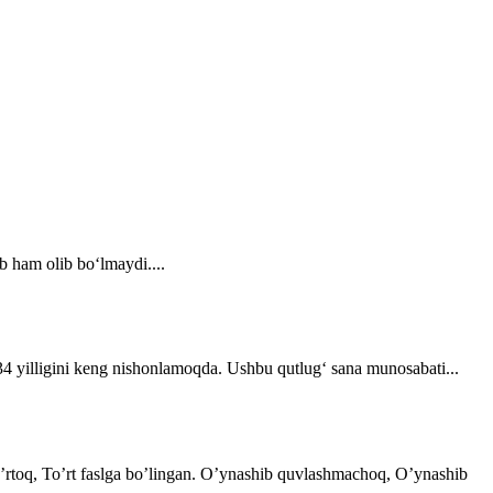
b ham olib bo‘lmaydi....
 34 yilligini keng nishonlamoqda. Ushbu qutlug‘ sana munosabati...
 o’rtoq, To’rt faslga bo’lingan. O’ynashib quvlashmachoq, O’ynashib