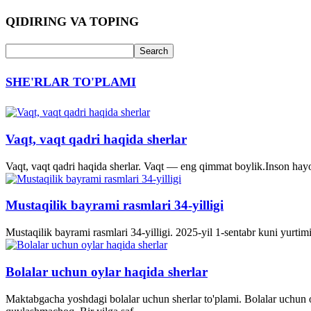
QIDIRING VA TOPING
SHE'RLAR TO'PLAMI
Vaqt, vaqt qadri haqida sherlar
Vaqt, vaqt qadri haqida sherlar. Vaqt — eng qimmat boylik.Inson hayo
Mustaqilik bayrami rasmlari 34-yilligi
Mustaqilik bayrami rasmlari 34-yilligi. 2025-yil 1-sentabr kuni yurti
Bolalar uchun oylar haqida sherlar
Maktabgacha yoshdagi bolalar uchun sherlar to'plami. Bolalar uchun o