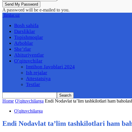
A password will be e-mailed to you.
Ilmlar.uz
Bosh sahifa
Darsliklar
Topishmoqlar
Arboblar
She’rlar
Abituriyentlar
O’qituvchilar
Imtihon Javoblari 2024
Ish rejalar
Attestatsiya
Testlar
Home
O'qituvchilarga
Endi Nodavlat ta’lim tashkilotlari ham baholash 
O'qituvchilarga
Endi Nodavlat ta’lim tashkilotlari ham bah