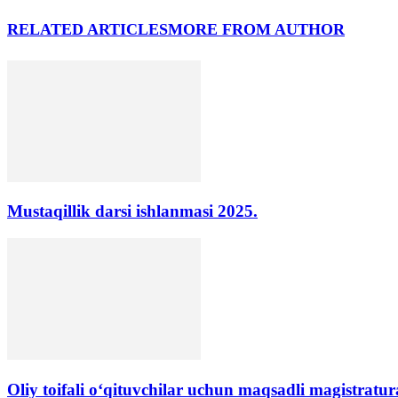
RELATED ARTICLES
MORE FROM AUTHOR
Mustaqillik darsi ishlanmasi 2025.
Oliy toifali o‘qituvchilar uchun maqsadli magistratura