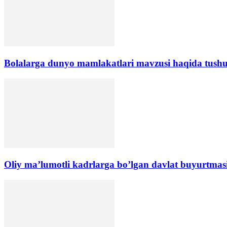
Bolalarga dunyo mamlakatlari mavzusi haqida tushun
Oliy ma’lumotli kadrlarga bo’lgan davlat buyurtmasi