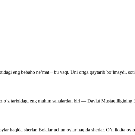
tidagi eng bebaho ne’mat – bu vaqt. Uni ortga qaytarib bo‘lmaydi, soti
miz o‘z tarixidagi eng muhim sanalardan biri — Davlat Mustaqilligining
ylar haqida sherlar. Bolalar uchun oylar haqida sherlar. O’n ikkita oy