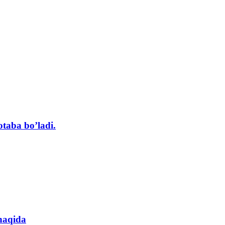
otaba bo’ladi.
 haqida