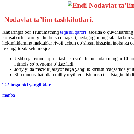
Nodavlat ta’lim tashkilotlari.
Xabaringiz bor, Hukumatning
tegishli qarori
asosida oʼquvchilarning f
koʼrsatkichi, xorijiy tilni bilish darajasi), pedagoglarning sifat tark
hokimliklarning maktablar rivoji uchun qoʼshgan hissasini inobatga 
reytingi tuzib kelinmoqda.
Ushbu jarayonda qurʼa tashlash yoʼli bilan tanlab olingan 10 fo
ijtimoiy soʼrovnoma oʼtkaziladi.
Joriy yilda mazkur jarayonlarga yangilik kiritish maqsadida yurt
Shu munosabat bilan milliy reytingda ishtirok etish istagini bild
Ta’limga oid yangiliklar
manba