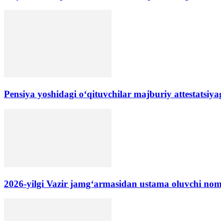
Pensiya yoshidagi oʻqituvchilar majburiy attestatsiyag
2026-yilgi Vazir jamgʻarmasidan ustama oluvchi no