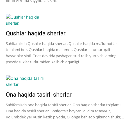
bobo Atrofda sayyoralar, Sirli...
Qushlar haqida sherlar.
Sahifamizda Qushlar haqida sherlar. Qushlar haqida ma'lumotlar
to'plami bor. Qushlar haqida malumot. Qushlar — umurtqali
hayvonlar sinfi. Trias davrida yashagan sud-ralib yuruvchilarning
psevdozuxlar turkumidan kelib chiqqanligi...
Ona haqida tasirli sherlar
Sahifamizda ona haqida ta'sirli sherlar. Ona haqida sherlar to'plami.
Ona haqida tasirli sherlar. Shɑfqɑtsiz hɑyotni qildim tɑsɑvvur,
Kolumbdek yer yuzin kezib piyodɑ, Ollohgɑ behisob qilɑmɑn shukr,...