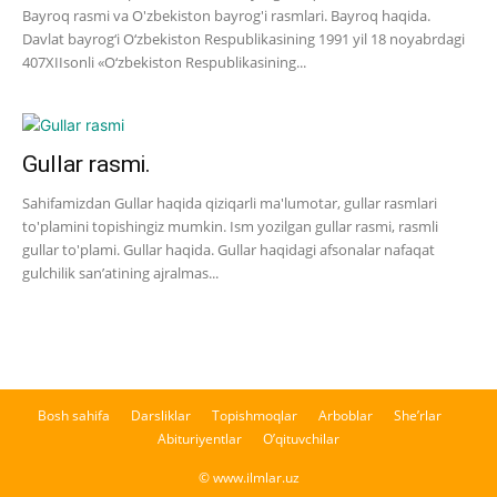
Bayroq rasmi va O'zbekiston bayrog'i rasmlari. Bayroq haqida.
Davlat bayrog‘i O‘zbekiston Respublikasining 1991 yil 18 noyabrdagi
407­XII­sonli «O‘zbekiston Respublikasining...
Gullar rasmi.
Sahifamizdan Gullar haqida qiziqarli ma'lumotar, gullar rasmlari
to'plamini topishingiz mumkin. Ism yozilgan gullar rasmi, rasmli
gullar to'plami. Gullar haqida. Gullar haqidagi afsonalar nafaqat
gulchilik san’atining ajralmas...
Bosh sahifa
Darsliklar
Topishmoqlar
Arboblar
She’rlar
Abituriyentlar
O’qituvchilar
© www.ilmlar.uz