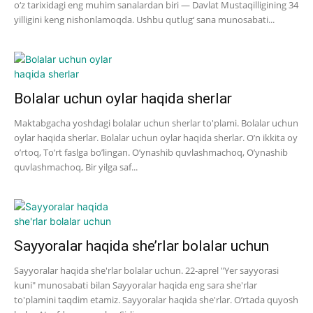
o‘z tarixidagi eng muhim sanalardan biri — Davlat Mustaqilligining 34
yilligini keng nishonlamoqda. Ushbu qutlug‘ sana munosabati...
Bolalar uchun oylar haqida sherlar
Maktabgacha yoshdagi bolalar uchun sherlar to'plami. Bolalar uchun
oylar haqida sherlar. Bolalar uchun oylar haqida sherlar. O’n ikkita oy
o’rtoq, To’rt faslga bo’lingan. O’ynashib quvlashmachoq, O’ynashib
quvlashmachoq, Bir yilga saf...
Sayyoralar haqida she’rlar bolalar uchun
Sayyoralar haqida she'rlar bolalar uchun. 22-aprel "Yer sayyorasi
kuni" munosabati bilan Sayyoralar haqida eng sara she'rlar
to'plamini taqdim etamiz. Sayyoralar haqida she'rlar. O’rtada quyosh