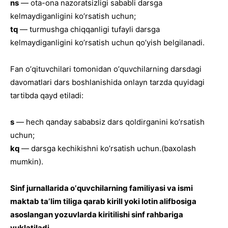
ns
— ota-ona nazoratsizligi sababli darsga
kelmaydiganligini koʼrsatish uchun;
tq
— turmushga chiqqanligi tufayli darsga
kelmaydiganligini koʼrsatish uchun qoʼyish belgilanadi.
Fan oʼqituvchilari tomonidan oʼquvchilarning darsdagi
davomatlari dars boshlanishida onlayn tarzda quyidagi
tartibda qayd etiladi:
s
— hech qanday sababsiz dars qoldirganini koʼrsatish
uchun;
kq
— darsga kechikishni koʼrsatish uchun.(baxolash
mumkin).
Sinf jurnallarida oʼquvchilarning familiyasi va ismi
maktab taʼlim tiliga qarab kirill yoki lotin alifbosiga
asoslangan yozuvlarda kiritilishi sinf rahbariga
yuklatiladi.