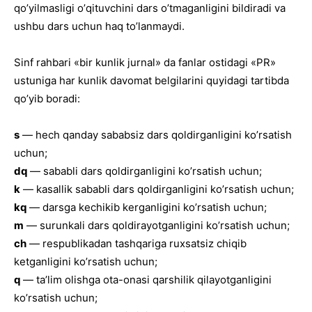
qoʼyilmasligi oʼqituvchini dars oʼtmaganligini bildiradi va
ushbu dars uchun haq toʼlanmaydi.
Sinf rahbari «bir kunlik jurnal» da fanlar ostidagi «PR»
ustuniga har kunlik davomat belgilarini quyidagi tartibda
qoʼyib boradi:
s
— hech qanday sababsiz dars qoldirganligini koʼrsatish
uchun;
dq
— sababli dars qoldirganligini koʼrsatish uchun;
k
— kasallik sababli dars qoldirganligini koʼrsatish uchun;
kq
— darsga kechikib kerganligini koʼrsatish uchun;
m
— surunkali dars qoldirayotganligini koʼrsatish uchun;
ch
— respublikadan tashqariga ruxsatsiz chiqib
ketganligini koʼrsatish uchun;
q
— taʼlim olishga ota-onasi qarshilik qilayotganligini
koʼrsatish uchun;