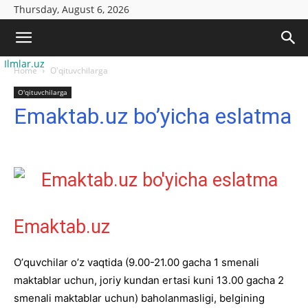
Thursday, August 6, 2026
Ilmlar.uz
Home
O'qituvchilarga
O'qituvchilarga
Emaktab.uz bo’yicha eslatma
Emaktab.uz
Oʼquvchilar oʼz vaqtida (9.00-21.00 gacha 1 smenali
maktablar uchun, joriy kundan ertasi kuni 13.00 gacha 2
smenali maktablar uchun) baholanmasligi, belgining