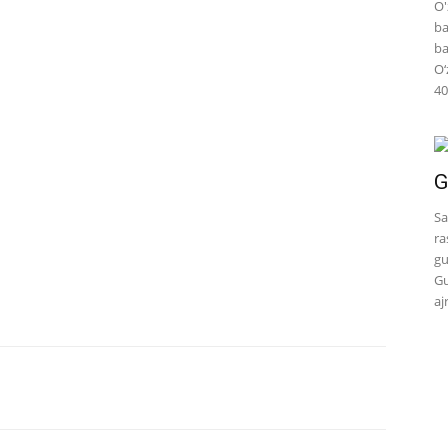
O'
ba
ba
O‘
40
G
Sa
ra
gu
Gu
aj