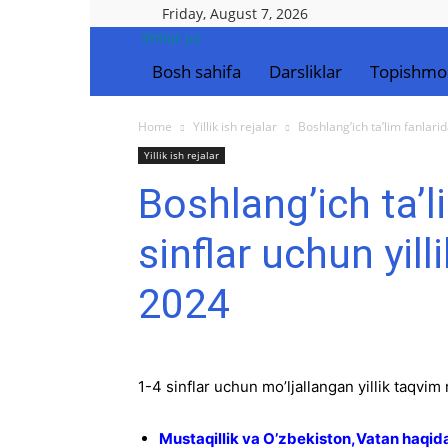
Friday, August 7, 2026
Ilmlar.uz
Bosh sahifa
Darsliklar
Topishmo
Home
Yillik ish rejalar
Boshlang’ich ta’lim fanlari
Yillik ish rejalar
Boshlang’ich ta’l
sinflar uchun yill
2024
1-4 sinflar uchun mo’ljallangan yillik taqvim
Mustaqillik va O’zbekiston,Vatan haqida