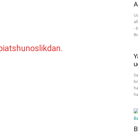
A
Us
al
- 
Bo
abiatshunoslikdan.
Y
u
Sa
bo
ha
ha
B