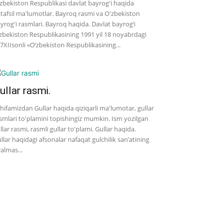
zbekiston Respublikasi davlat bayrog'i haqida
tafsil ma'lumotlar. Bayroq rasmi va O'zbekiston
yrog'i rasmlari. Bayroq haqida. Davlat bayrog‘i
zbekiston Respublikasining 1991 yil 18 noyabrdagi
7­XII­sonli «O‘zbekiston Respublikasining...
ullar rasmi.
hifamizdan Gullar haqida qiziqarli ma'lumotar, gullar
smlari to'plamini topishingiz mumkin. Ism yozilgan
llar rasmi, rasmli gullar to'plami. Gullar haqida.
llar haqidagi afsonalar nafaqat gulchilik san’atining
ralmas...