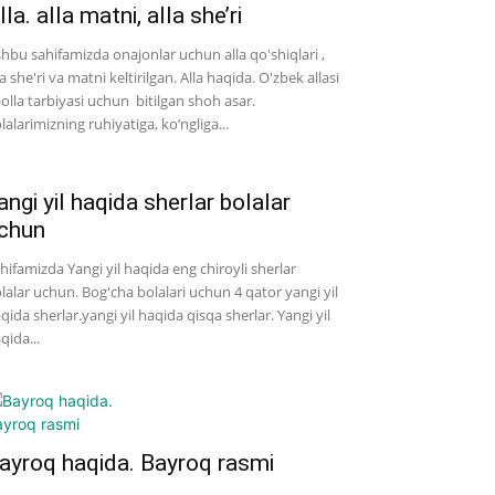
lla. alla matni, alla she’ri
hbu sahifamizda onajonlar uchun alla qo'shiqlari ,
la she'ri va matni keltirilgan. Alla haqida. O'zbek allasi
bolla tarbiyasi uchun bitilgan shoh asar.
lalarimizning ruhiyatiga, ko‘ngliga...
angi yil haqida sherlar bolalar
chun
hifamizda Yangi yil haqida eng chiroyli sherlar
lalar uchun. Bog'cha bolalari uchun 4 qator yangi yil
qida sherlar.yangi yil haqida qisqa sherlar. Yangi yil
qida...
ayroq haqida. Bayroq rasmi