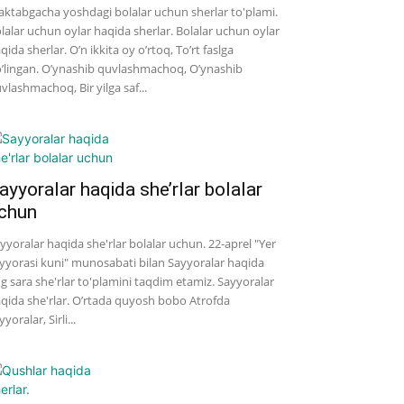
ktabgacha yoshdagi bolalar uchun sherlar to'plami.
lalar uchun oylar haqida sherlar. Bolalar uchun oylar
qida sherlar. O’n ikkita oy o’rtoq, To’rt faslga
’lingan. O’ynashib quvlashmachoq, O’ynashib
vlashmachoq, Bir yilga saf...
ayyoralar haqida she’rlar bolalar
chun
yyoralar haqida she'rlar bolalar uchun. 22-aprel "Yer
yyorasi kuni" munosabati bilan Sayyoralar haqida
g sara she'rlar to'plamini taqdim etamiz. Sayyoralar
qida she'rlar. O’rtada quyosh bobo Atrofda
yyoralar, Sirli...