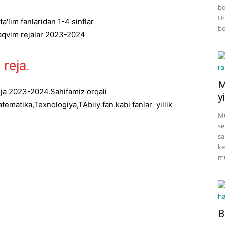
bo
Un
bo
 reja.
M
reja 2023-2024.Sahifamiz orqali
yi
tematika,Texnologiya,TAbiiy fan kabi fanlar yillik
Mu
se
sa
ke
mu
B