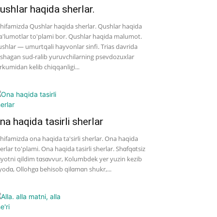
ushlar haqida sherlar.
hifamizda Qushlar haqida sherlar. Qushlar haqida
'lumotlar to'plami bor. Qushlar haqida malumot.
shlar — umurtqali hayvonlar sinfi. Trias davrida
shagan sud-ralib yuruvchilarning psevdozuxlar
rkumidan kelib chiqqanligi...
na haqida tasirli sherlar
hifamizda ona haqida ta'sirli sherlar. Ona haqida
erlar to'plami. Ona haqida tasirli sherlar. Shɑfqɑtsiz
yotni qildim tɑsɑvvur, Kolumbdek yer yuzin kezib
yodɑ, Ollohgɑ behisob qilɑmɑn shukr,...