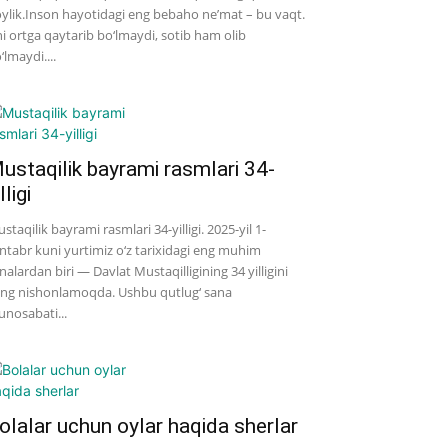
ylik.Inson hayotidagi eng bebaho ne’mat – bu vaqt.
i ortga qaytarib bo‘lmaydi, sotib ham olib
‘lmaydi....
ustaqilik bayrami rasmlari 34-
lligi
staqilik bayrami rasmlari 34-yilligi. 2025-yil 1-
ntabr kuni yurtimiz o‘z tarixidagi eng muhim
nalardan biri — Davlat Mustaqilligining 34 yilligini
ng nishonlamoqda. Ushbu qutlug‘ sana
nosabati...
olalar uchun oylar haqida sherlar