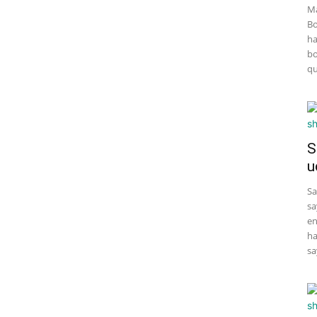
Ma
Bo
ha
bo
qu
S
u
Sa
sa
en
ha
sa