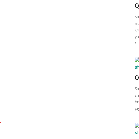
Q
Sa
ma
Qu
ya
tu
O
Sa
sh
hɑ
pi
.