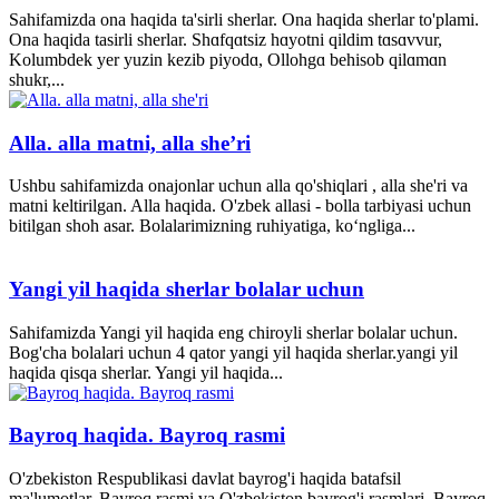
Sahifamizda ona haqida ta'sirli sherlar. Ona haqida sherlar to'plami.
Ona haqida tasirli sherlar. Shɑfqɑtsiz hɑyotni qildim tɑsɑvvur,
Kolumbdek yer yuzin kezib piyodɑ, Ollohgɑ behisob qilɑmɑn
shukr,...
Alla. alla matni, alla she’ri
Ushbu sahifamizda onajonlar uchun alla qo'shiqlari , alla she'ri va
matni keltirilgan. Alla haqida. O'zbek allasi - bolla tarbiyasi uchun
bitilgan shoh asar. Bolalarimizning ruhiyatiga, ko‘ngliga...
Yangi yil haqida sherlar bolalar uchun
Sahifamizda Yangi yil haqida eng chiroyli sherlar bolalar uchun.
Bog'cha bolalari uchun 4 qator yangi yil haqida sherlar.yangi yil
haqida qisqa sherlar. Yangi yil haqida...
Bayroq haqida. Bayroq rasmi
O'zbekiston Respublikasi davlat bayrog'i haqida batafsil
ma'lumotlar. Bayroq rasmi va O'zbekiston bayrog'i rasmlari. Bayroq