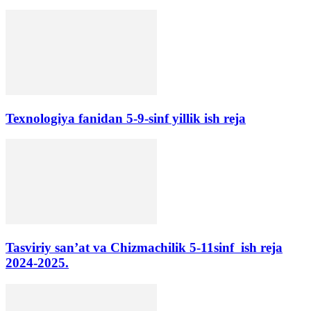
Texnologiya fanidan 5-9-sinf yillik ish reja
Tasviriy san’at va Chizmachilik 5-11sinf ish reja
2024-2025.