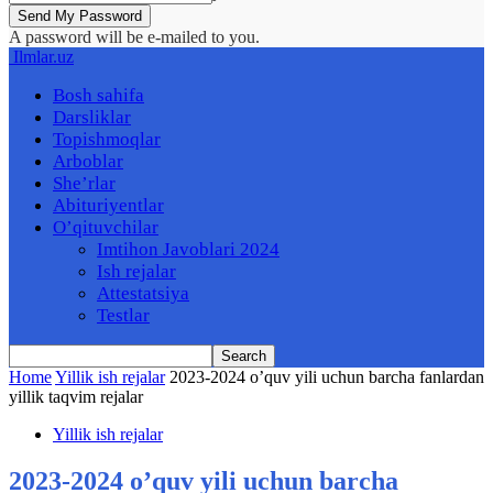
A password will be e-mailed to you.
Ilmlar.uz
Bosh sahifa
Darsliklar
Topishmoqlar
Arboblar
She’rlar
Abituriyentlar
O’qituvchilar
Imtihon Javoblari 2024
Ish rejalar
Attestatsiya
Testlar
Home
Yillik ish rejalar
2023-2024 o’quv yili uchun barcha fanlardan
yillik taqvim rejalar
Yillik ish rejalar
2023-2024 o’quv yili uchun barcha