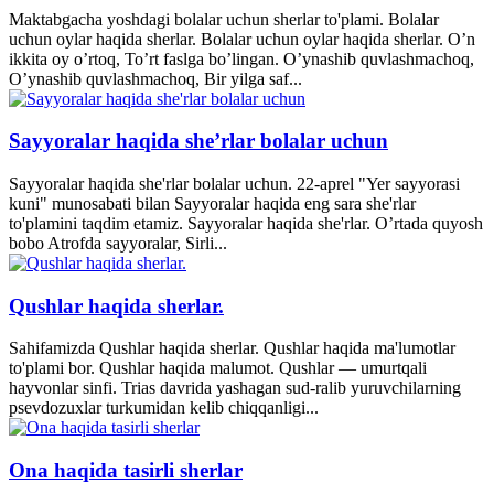
Maktabgacha yoshdagi bolalar uchun sherlar to'plami. Bolalar
uchun oylar haqida sherlar. Bolalar uchun oylar haqida sherlar. O’n
ikkita oy o’rtoq, To’rt faslga bo’lingan. O’ynashib quvlashmachoq,
O’ynashib quvlashmachoq, Bir yilga saf...
Sayyoralar haqida she’rlar bolalar uchun
Sayyoralar haqida she'rlar bolalar uchun. 22-aprel "Yer sayyorasi
kuni" munosabati bilan Sayyoralar haqida eng sara she'rlar
to'plamini taqdim etamiz. Sayyoralar haqida she'rlar. O’rtada quyosh
bobo Atrofda sayyoralar, Sirli...
Qushlar haqida sherlar.
Sahifamizda Qushlar haqida sherlar. Qushlar haqida ma'lumotlar
to'plami bor. Qushlar haqida malumot. Qushlar — umurtqali
hayvonlar sinfi. Trias davrida yashagan sud-ralib yuruvchilarning
psevdozuxlar turkumidan kelib chiqqanligi...
Ona haqida tasirli sherlar