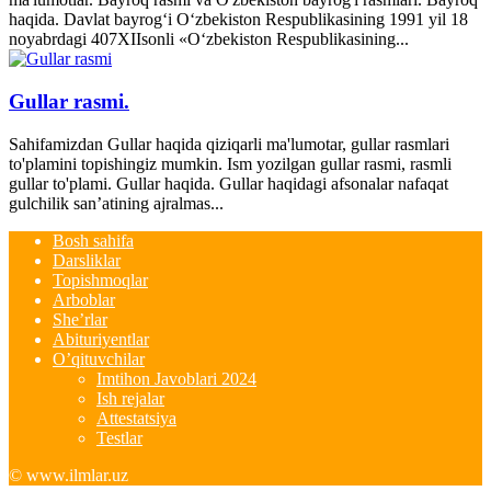
haqida. Davlat bayrog‘i O‘zbekiston Respublikasining 1991 yil 18
noyabrdagi 407­XII­sonli «O‘zbekiston Respublikasining...
Gullar rasmi.
Sahifamizdan Gullar haqida qiziqarli ma'lumotar, gullar rasmlari
to'plamini topishingiz mumkin. Ism yozilgan gullar rasmi, rasmli
gullar to'plami. Gullar haqida. Gullar haqidagi afsonalar nafaqat
gulchilik san’atining ajralmas...
Bosh sahifa
Darsliklar
Topishmoqlar
Arboblar
She’rlar
Abituriyentlar
O’qituvchilar
Imtihon Javoblari 2024
Ish rejalar
Attestatsiya
Testlar
© www.ilmlar.uz