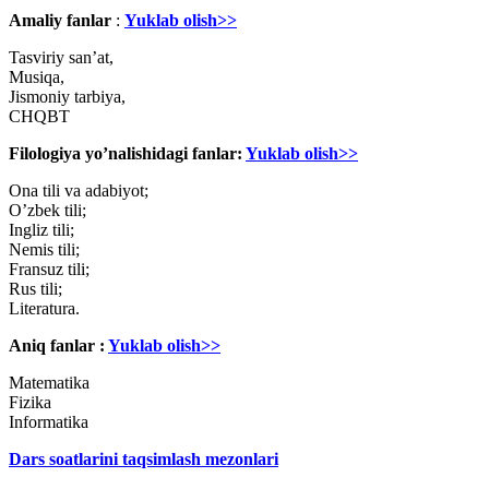
Amaliy fanlar
:
Yuklab olish>>
Tasviriy san’at,
Musiqa,
Jismoniy tarbiya,
CHQBT
Filologiya yo’nalishidagi fanlar:
Yuklab olish>>
Ona tili va adabiyot;
Oʼzbek tili;
Ingliz tili;
Nemis tili;
Fransuz tili;
Rus tili;
Literatura.
Aniq fanlar :
Yuklab olish>>
Matematika
Fizika
Informatika
Dars soatlarini taqsimlash mezonlari