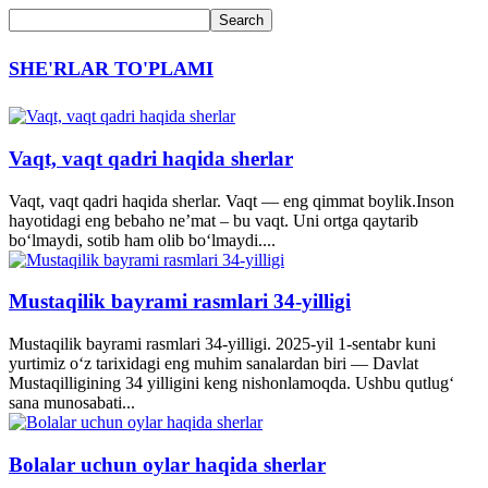
SHE'RLAR TO'PLAMI
Vaqt, vaqt qadri haqida sherlar
Vaqt, vaqt qadri haqida sherlar. Vaqt — eng qimmat boylik.Inson
hayotidagi eng bebaho ne’mat – bu vaqt. Uni ortga qaytarib
bo‘lmaydi, sotib ham olib bo‘lmaydi....
Mustaqilik bayrami rasmlari 34-yilligi
Mustaqilik bayrami rasmlari 34-yilligi. 2025-yil 1-sentabr kuni
yurtimiz o‘z tarixidagi eng muhim sanalardan biri — Davlat
Mustaqilligining 34 yilligini keng nishonlamoqda. Ushbu qutlug‘
sana munosabati...
Bolalar uchun oylar haqida sherlar