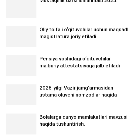
Mustaqillik darsi ishlanmasi 2025.
Oliy toifali o‘qituvchilar uchun maqsadli
magistratura joriy etiladi
Pensiya yoshidagi oʻqituvchilar
majburiy attestatsiyaga jalb etiladi
2026-yilgi Vazir jamgʻarmasidan
ustama oluvchi nomzodlar haqida
Bolalarga dunyo mamlakatlari mavzusi
haqida tushuntirish.