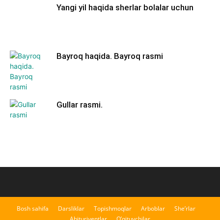
Yangi yil haqida sherlar bolalar uchun
Bayroq haqida. Bayroq rasmi
Gullar rasmi.
Bosh sahifa
Darsliklar
Topishmoqlar
Arboblar
She’rlar
Abituriyentlar
O’qituvchilar