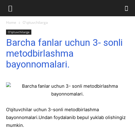
Ilmlar.uz
Home
O'qituvchilarga
O'qituvchilarga
Barcha fanlar uchun 3- sonli
metodbirlashma
bayonnomalari.
O’qituvchilar uchun 3-sonli metodbirlashma
bayonnomalari.Undan foydalanib bepul yuklab olishingiz
mumkin.