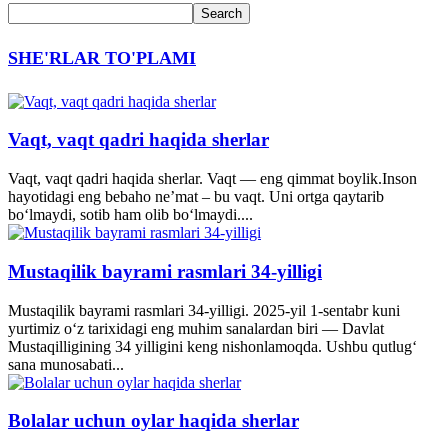
SHE'RLAR TO'PLAMI
Vaqt, vaqt qadri haqida sherlar
Vaqt, vaqt qadri haqida sherlar. Vaqt — eng qimmat boylik.Inson
hayotidagi eng bebaho ne’mat – bu vaqt. Uni ortga qaytarib
bo‘lmaydi, sotib ham olib bo‘lmaydi....
Mustaqilik bayrami rasmlari 34-yilligi
Mustaqilik bayrami rasmlari 34-yilligi. 2025-yil 1-sentabr kuni
yurtimiz o‘z tarixidagi eng muhim sanalardan biri — Davlat
Mustaqilligining 34 yilligini keng nishonlamoqda. Ushbu qutlug‘
sana munosabati...
Bolalar uchun oylar haqida sherlar