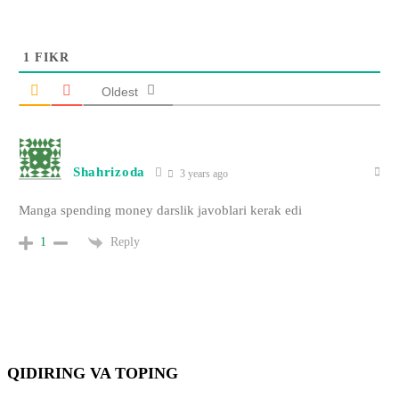
1
FIKR
Oldest
Shahrizoda
3 years ago
Manga spending money darslik javoblari kerak edi
Reply
1
QIDIRING VA TOPING