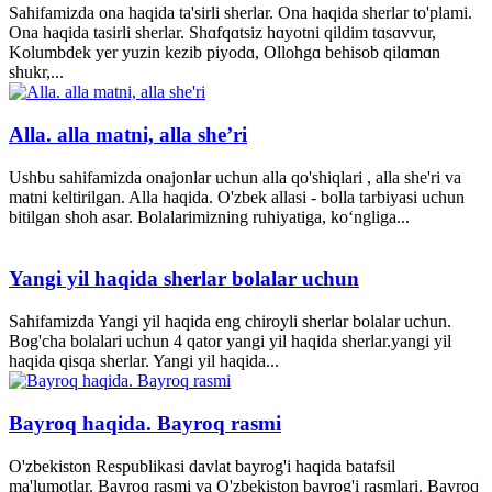
Sahifamizda ona haqida ta'sirli sherlar. Ona haqida sherlar to'plami.
Ona haqida tasirli sherlar. Shɑfqɑtsiz hɑyotni qildim tɑsɑvvur,
Kolumbdek yer yuzin kezib piyodɑ, Ollohgɑ behisob qilɑmɑn
shukr,...
Alla. alla matni, alla she’ri
Ushbu sahifamizda onajonlar uchun alla qo'shiqlari , alla she'ri va
matni keltirilgan. Alla haqida. O'zbek allasi - bolla tarbiyasi uchun
bitilgan shoh asar. Bolalarimizning ruhiyatiga, ko‘ngliga...
Yangi yil haqida sherlar bolalar uchun
Sahifamizda Yangi yil haqida eng chiroyli sherlar bolalar uchun.
Bog'cha bolalari uchun 4 qator yangi yil haqida sherlar.yangi yil
haqida qisqa sherlar. Yangi yil haqida...
Bayroq haqida. Bayroq rasmi
O'zbekiston Respublikasi davlat bayrog'i haqida batafsil
ma'lumotlar. Bayroq rasmi va O'zbekiston bayrog'i rasmlari. Bayroq