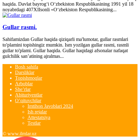
haqida. Davlat bayrog‘i O‘zbekiston Respublikasining 1991 yil 18
noyabrdagi 407­XII­sonli «O‘zbekiston Respublikasining...
Gullar rasmi.
Sahifamizdan Gullar haqida qiziqarli ma'lumotar, gullar rasmlari
to'plamini topishingiz mumkin. Ism yozilgan gullar rasmi, rasmli
gullar to'plami. Gullar haqida. Gullar haqidagi afsonalar nafaqat
gulchilik san’atining ajralmas...
Bosh sahifa
Darsliklar
Topishmoqlar
Arboblar
She’rlar
Abituriyentlar
O’qituvchilar
Imtihon Javoblari 2024
Ish rejalar
Attestatsiya
Testlar
© www.ilmlar.uz