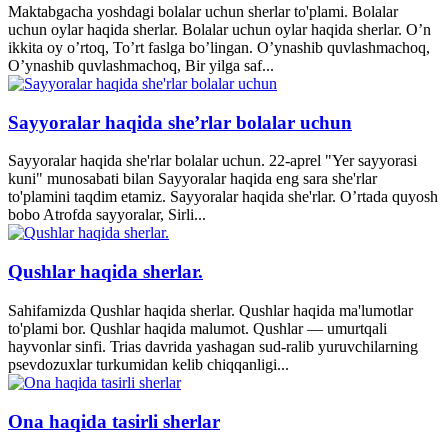
Maktabgacha yoshdagi bolalar uchun sherlar to'plami. Bolalar
uchun oylar haqida sherlar. Bolalar uchun oylar haqida sherlar. O’n
ikkita oy o’rtoq, To’rt faslga bo’lingan. O’ynashib quvlashmachoq,
O’ynashib quvlashmachoq, Bir yilga saf...
Sayyoralar haqida she’rlar bolalar uchun
Sayyoralar haqida she'rlar bolalar uchun. 22-aprel "Yer sayyorasi
kuni" munosabati bilan Sayyoralar haqida eng sara she'rlar
to'plamini taqdim etamiz. Sayyoralar haqida she'rlar. O’rtada quyosh
bobo Atrofda sayyoralar, Sirli...
Qushlar haqida sherlar.
Sahifamizda Qushlar haqida sherlar. Qushlar haqida ma'lumotlar
to'plami bor. Qushlar haqida malumot. Qushlar — umurtqali
hayvonlar sinfi. Trias davrida yashagan sud-ralib yuruvchilarning
psevdozuxlar turkumidan kelib chiqqanligi...
Ona haqida tasirli sherlar