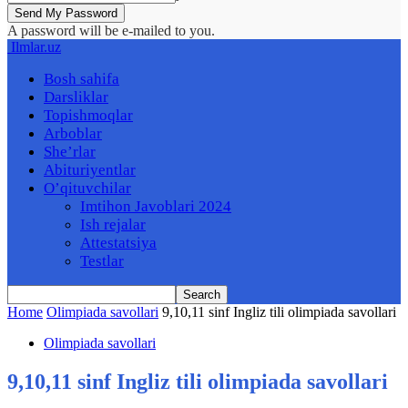
A password will be e-mailed to you.
Ilmlar.uz
Bosh sahifa
Darsliklar
Topishmoqlar
Arboblar
She’rlar
Abituriyentlar
O’qituvchilar
Imtihon Javoblari 2024
Ish rejalar
Attestatsiya
Testlar
Home
Olimpiada savollari
9,10,11 sinf Ingliz tili olimpiada savollari
Olimpiada savollari
9,10,11 sinf Ingliz tili olimpiada savollari