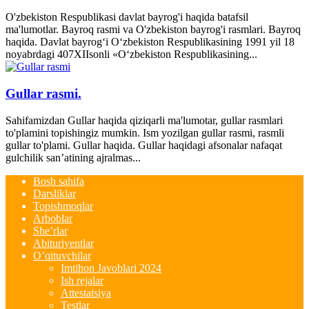
O'zbekiston Respublikasi davlat bayrog'i haqida batafsil
ma'lumotlar. Bayroq rasmi va O'zbekiston bayrog'i rasmlari. Bayroq
haqida. Davlat bayrog‘i O‘zbekiston Respublikasining 1991 yil 18
noyabrdagi 407­XII­sonli «O‘zbekiston Respublikasining...
Gullar rasmi.
Sahifamizdan Gullar haqida qiziqarli ma'lumotar, gullar rasmlari
to'plamini topishingiz mumkin. Ism yozilgan gullar rasmi, rasmli
gullar to'plami. Gullar haqida. Gullar haqidagi afsonalar nafaqat
gulchilik san’atining ajralmas...
Bosh sahifa
Darsliklar
Topishmoqlar
Arboblar
She’rlar
Abituriyentlar
O’qituvchilar
Imtihon Javoblari 2024
Ish rejalar
Attestatsiya
Testlar