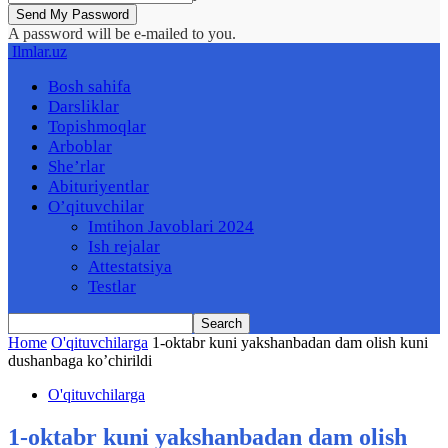
A password will be e-mailed to you.
Ilmlar.uz
Bosh sahifa
Darsliklar
Topishmoqlar
Arboblar
She’rlar
Abituriyentlar
O’qituvchilar
Imtihon Javoblari 2024
Ish rejalar
Attestatsiya
Testlar
Home
O'qituvchilarga
1-oktabr kuni yakshanbadan dam olish kuni
dushanbaga ko’chirildi
O'qituvchilarga
1-oktabr kuni yakshanbadan dam olish