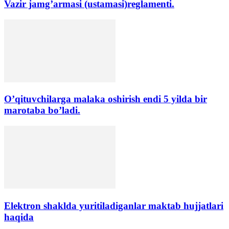
Vazir jamg’armasi (ustamasi)reglamenti.
O’qituvchilarga malaka oshirish endi 5 yilda bir
marotaba bo’ladi.
Elektron shaklda yuritiladiganlar maktab hujjatlari
haqida