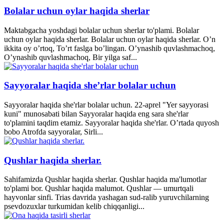
Bolalar uchun oylar haqida sherlar
Maktabgacha yoshdagi bolalar uchun sherlar to'plami. Bolalar
uchun oylar haqida sherlar. Bolalar uchun oylar haqida sherlar. O’n
ikkita oy o’rtoq, To’rt faslga bo’lingan. O’ynashib quvlashmachoq,
O’ynashib quvlashmachoq, Bir yilga saf...
Sayyoralar haqida she’rlar bolalar uchun
Sayyoralar haqida she'rlar bolalar uchun. 22-aprel "Yer sayyorasi
kuni" munosabati bilan Sayyoralar haqida eng sara she'rlar
to'plamini taqdim etamiz. Sayyoralar haqida she'rlar. O’rtada quyosh
bobo Atrofda sayyoralar, Sirli...
Qushlar haqida sherlar.
Sahifamizda Qushlar haqida sherlar. Qushlar haqida ma'lumotlar
to'plami bor. Qushlar haqida malumot. Qushlar — umurtqali
hayvonlar sinfi. Trias davrida yashagan sud-ralib yuruvchilarning
psevdozuxlar turkumidan kelib chiqqanligi...