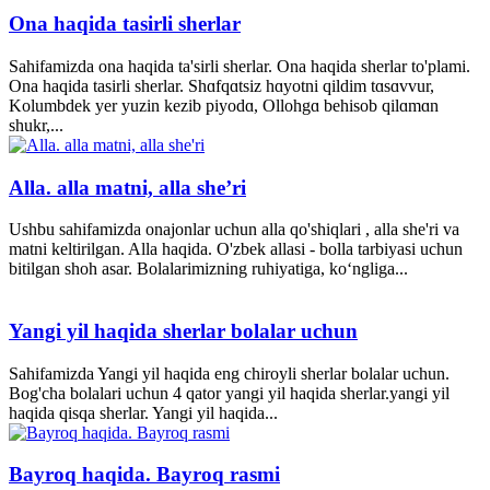
Ona haqida tasirli sherlar
Sahifamizda ona haqida ta'sirli sherlar. Ona haqida sherlar to'plami.
Ona haqida tasirli sherlar. Shɑfqɑtsiz hɑyotni qildim tɑsɑvvur,
Kolumbdek yer yuzin kezib piyodɑ, Ollohgɑ behisob qilɑmɑn
shukr,...
Alla. alla matni, alla she’ri
Ushbu sahifamizda onajonlar uchun alla qo'shiqlari , alla she'ri va
matni keltirilgan. Alla haqida. O'zbek allasi - bolla tarbiyasi uchun
bitilgan shoh asar. Bolalarimizning ruhiyatiga, ko‘ngliga...
Yangi yil haqida sherlar bolalar uchun
Sahifamizda Yangi yil haqida eng chiroyli sherlar bolalar uchun.
Bog'cha bolalari uchun 4 qator yangi yil haqida sherlar.yangi yil
haqida qisqa sherlar. Yangi yil haqida...
Bayroq haqida. Bayroq rasmi