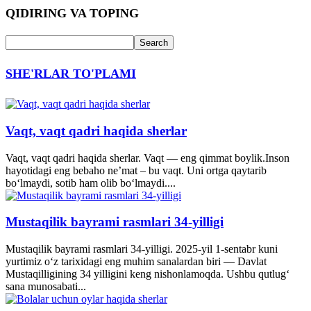
QIDIRING VA TOPING
SHE'RLAR TO'PLAMI
Vaqt, vaqt qadri haqida sherlar
Vaqt, vaqt qadri haqida sherlar. Vaqt — eng qimmat boylik.Inson
hayotidagi eng bebaho ne’mat – bu vaqt. Uni ortga qaytarib
bo‘lmaydi, sotib ham olib bo‘lmaydi....
Mustaqilik bayrami rasmlari 34-yilligi
Mustaqilik bayrami rasmlari 34-yilligi. 2025-yil 1-sentabr kuni
yurtimiz o‘z tarixidagi eng muhim sanalardan biri — Davlat
Mustaqilligining 34 yilligini keng nishonlamoqda. Ushbu qutlug‘
sana munosabati...