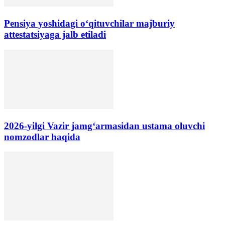
Pensiya yoshidagi oʻqituvchilar majburiy
attestatsiyaga jalb etiladi
2026-yilgi Vazir jamgʻarmasidan ustama oluvchi
nomzodlar haqida