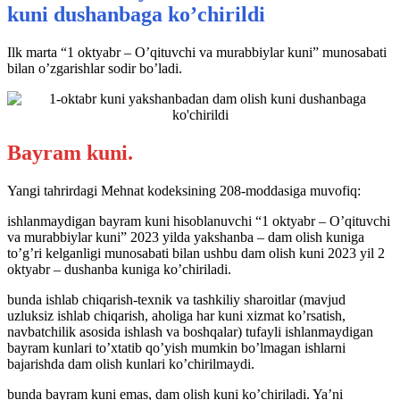
kuni dushanbaga ko’chirildi
Ilk marta “1 oktyabr – Oʼqituvchi va murabbiylar kuni” munosabati
bilan o’zgarishlar sodir boʼladi.
Bayram kuni.
Yangi tahrirdagi Mehnat kodeksining 208-moddasiga muvofiq:
ishlanmaydigan bayram kuni hisoblanuvchi “1 oktyabr – Oʼqituvchi
va murabbiylar kuni” 2023 yilda yakshanba – dam olish kuniga
toʼgʼri kelganligi munosabati bilan ushbu dam olish kuni 2023 yil 2
oktyabr – dushanba kuniga koʼchiriladi.
bunda ishlab chiqarish-texnik va tashkiliy sharoitlar (mavjud
uzluksiz ishlab chiqarish, aholiga har kuni xizmat koʼrsatish,
navbatchilik asosida ishlash va boshqalar) tufayli ishlanmaydigan
bayram kunlari toʼxtatib qoʼyish mumkin boʼlmagan ishlarni
bajarishda dam olish kunlari koʼchirilmaydi.
bunda bayram kuni emas, dam olish kuni koʼchiriladi. Yaʼni