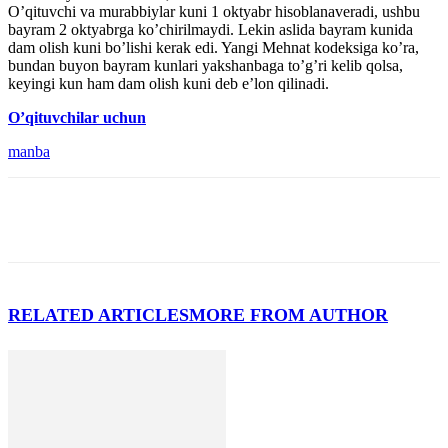
Oʼqituvchi va murabbiylar kuni 1 oktyabr hisoblanaveradi, ushbu
bayram 2 oktyabrga koʼchirilmaydi. Lekin aslida bayram kunida
dam olish kuni boʼlishi kerak edi. Yangi Mehnat kodeksiga koʼra,
bundan buyon bayram kunlari yakshanbaga toʼgʼri kelib qolsa,
keyingi kun ham dam olish kuni deb eʼlon qilinadi.
O’qituvchilar uchun
manba
RELATED ARTICLES
MORE FROM AUTHOR