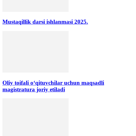
Mustaqillik darsi ishlanmasi 2025.
Oliy toifali o‘qituvchilar uchun maqsadli
magistratura joriy etiladi