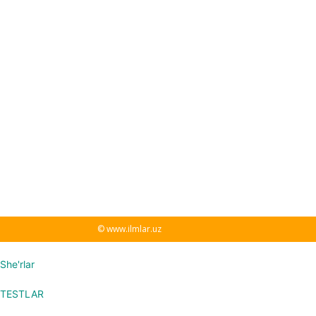
© www.ilmlar.uz
She'rlar
TESTLAR