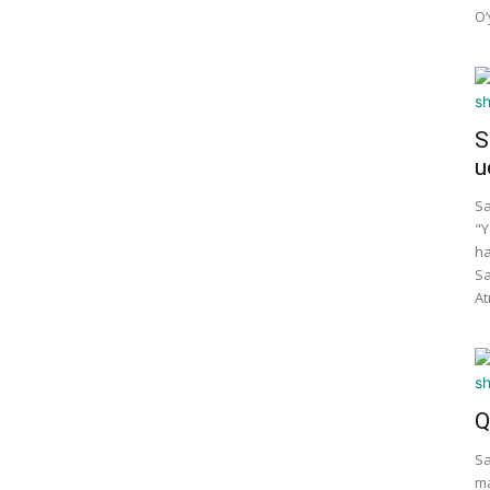
O’
S
u
Sa
"Y
ha
Sa
At
Q
Sa
ma