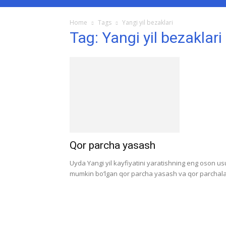
Home
Tags
Yangi yil bezaklari
Tag: Yangi yil bezaklari
Qor parcha yasash
Uyda Yangi yil kayfiyatini yaratishning eng oson u
mumkin bo‘lgan qor parcha yasash va qor parchalar