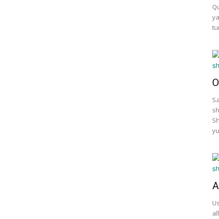
Qu
ya
tu
O
Sa
sh
Sh
yu
A
Us
al