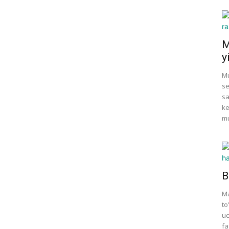
M
y
Mu
se
sa
ke
mu
B
Ma
to
uc
fa