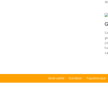
40
G
Sa
gu
yo
ha
sa
Bosh sahifa
Darsliklar
Topishmoqlar