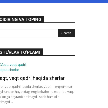
QIDIRING VA TOPING
SHE'RLAR TO'PLAMI
aqt, vaqt qadri haqida sherlar
qt, vaqt qadri haqida sherlar. Vaqt — eng qimmat
ylik.Inson hayotidagi eng bebaho ne’mat – bu vaqt.
i ortga qaytarib bo‘lmaydi, sotib ham olib
‘lmaydi....