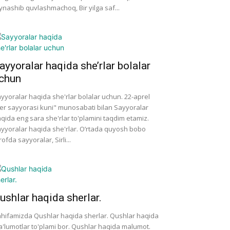
ynashib quvlashmachoq, Bir yilga saf...
ayyoralar haqida she’rlar bolalar
chun
yyoralar haqida she'rlar bolalar uchun. 22-aprel
er sayyorasi kuni" munosabati bilan Sayyoralar
qida eng sara she'rlar to'plamini taqdim etamiz.
yyoralar haqida she'rlar. O’rtada quyosh bobo
rofda sayyoralar, Sirli...
ushlar haqida sherlar.
hifamizda Qushlar haqida sherlar. Qushlar haqida
'lumotlar to'plami bor. Qushlar haqida malumot.