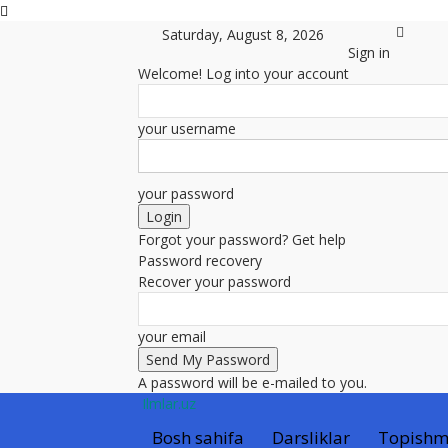
Saturday, August 8, 2026
Sign in
Welcome! Log into your account
your username
your password
Forgot your password? Get help
Password recovery
Recover your password
your email
A password will be e-mailed to you.
Ilmlar.uz
Bosh sahifa
Darsliklar
Topishm