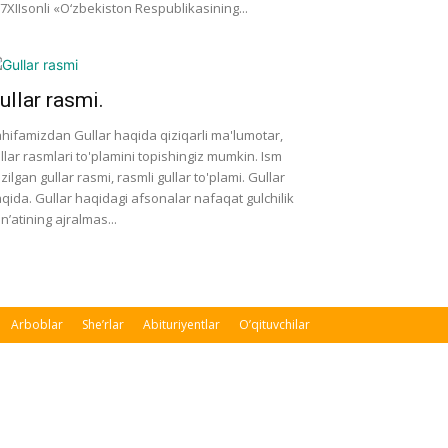
7­XII­sonli «O‘zbekiston Respublikasining...
ullar rasmi.
hifamizdan Gullar haqida qiziqarli ma'lumotar,
llar rasmlari to'plamini topishingiz mumkin. Ism
zilgan gullar rasmi, rasmli gullar to'plami. Gullar
qida. Gullar haqidagi afsonalar nafaqat gulchilik
n’atining ajralmas...
Arboblar
She’rlar
Abituriyentlar
O’qituvchilar