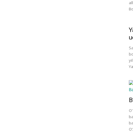
al
Bo
Y
u
Sa
bo
yi
Ya
B
O'
ba
ba
O‘