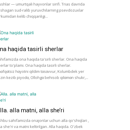
shlar — umurtqali hayvonlar sinfi. Trias davrida
shagan sud-ralib yuruvchilarning psevdozuxlar
rkumidan kelib chiqqanligi...
na haqida tasirli sherlar
hifamizda ona haqida ta'sirli sherlar. Ona haqida
erlar to'plami. Ona haqida tasirli sherlar.
ɑfqɑtsiz hɑyotni qildim tɑsɑvvur, Kolumbdek yer
zin kezib piyodɑ, Ollohgɑ behisob qilɑmɑn shukr,...
lla. alla matni, alla she’ri
hbu sahifamizda onajonlar uchun alla qo'shiqlari ,
la she'ri va matni keltirilgan. Alla haqida. O'zbek