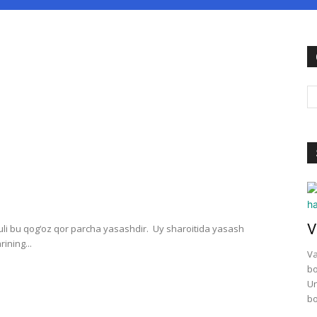
V
suli bu qog‘oz qor parcha yasashdir. Uy sharoitida yasash
ining...
Va
bo
Un
bo