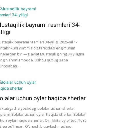
ustaqilik bayrami rasmlari 34-
illigi
staqilik bayrami rasmlari 34-yilligi. 2025-yil 1-
ntabr kuni yurtimiz o‘z tarixidagi eng muhim
nalardan biri — Davlat Mustaqilligining 34 yilligini
ng nishonlamoqda. Ushbu qutlug‘ sana
nosabati...
olalar uchun oylar haqida sherlar
ktabgacha yoshdagi bolalar uchun sherlar
'plami. Bolalar uchun oylar haqida sherlar. Bolalar
hun oylar haqida sherlar. O’n ikkita oy o’rtoq, To’rt
slga bo’lingan. O’ynashib quvlashmachoq,