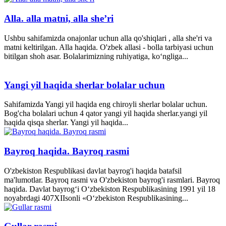
Alla. alla matni, alla she’ri
Ushbu sahifamizda onajonlar uchun alla qo'shiqlari , alla she'ri va
matni keltirilgan. Alla haqida. O'zbek allasi - bolla tarbiyasi uchun
bitilgan shoh asar. Bolalarimizning ruhiyatiga, ko‘ngliga...
Yangi yil haqida sherlar bolalar uchun
Sahifamizda Yangi yil haqida eng chiroyli sherlar bolalar uchun.
Bog'cha bolalari uchun 4 qator yangi yil haqida sherlar.yangi yil
haqida qisqa sherlar. Yangi yil haqida...
Bayroq haqida. Bayroq rasmi
O'zbekiston Respublikasi davlat bayrog'i haqida batafsil
ma'lumotlar. Bayroq rasmi va O'zbekiston bayrog'i rasmlari. Bayroq
haqida. Davlat bayrog‘i O‘zbekiston Respublikasining 1991 yil 18
noyabrdagi 407­XII­sonli «O‘zbekiston Respublikasining...