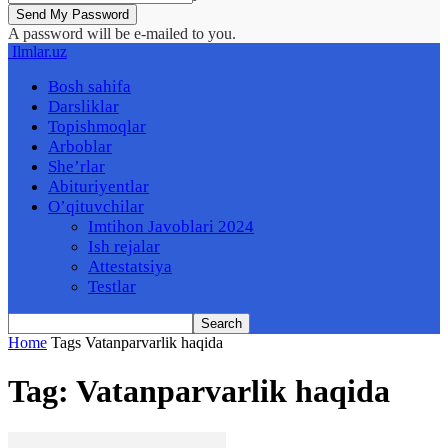
A password will be e-mailed to you.
Ilmlar.uz
Bosh sahifa
Darsliklar
Topishmoqlar
Arboblar
She’rlar
Abituriyentlar
O’qituvchilar
Imtihon Javoblari 2024
Ish rejalar
Attestatsiya
Testlar
Home
Tags
Vatanparvarlik haqida
Tag: Vatanparvarlik haqida