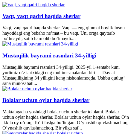
Vaqt, vaqt qadri haqida sherlar
Vaqt, vaqt qadri haqida sherlar. Vaqt — eng qimmat boylik.Inson
hayotidagi eng bebaho ne’mat – bu vaqt. Uni ortga qaytarib
bo‘lmaydi, sotib ham olib bo‘lmaydi....
Mustaqilik bayrami rasmlari 34-yilligi
Mustaqilik bayrami rasmlari 34-yilligi. 2025-yil 1-sentabr kuni
yurtimiz o‘z tarixidagi eng muhim sanalardan biri — Davlat
Mustaqilligining 34 yilligini keng nishonlamoqda. Ushbu qutlug‘
sana munosabati...
Bolalar uchun oylar haqida sherlar
Maktabgacha yoshdagi bolalar uchun sherlar to'plami. Bolalar
uchun oylar haqida sherlar. Bolalar uchun oylar haqida sherlar. O’n
ikkita oy o’rtoq, To’rt faslga bo’lingan. O’ynashib quvlashmachoq,
O’ynashib quvlashmachoq, Bir yilga saf...