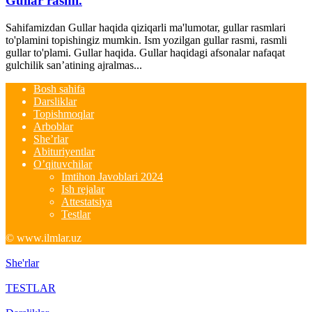
Gullar rasmi.
Sahifamizdan Gullar haqida qiziqarli ma'lumotar, gullar rasmlari
to'plamini topishingiz mumkin. Ism yozilgan gullar rasmi, rasmli
gullar to'plami. Gullar haqida. Gullar haqidagi afsonalar nafaqat
gulchilik san’atining ajralmas...
Bosh sahifa
Darsliklar
Topishmoqlar
Arboblar
She’rlar
Abituriyentlar
O’qituvchilar
Imtihon Javoblari 2024
Ish rejalar
Attestatsiya
Testlar
© www.ilmlar.uz
She'rlar
TESTLAR