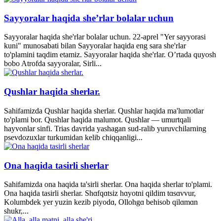
Sayyoralar haqida she’rlar bolalar uchun
Sayyoralar haqida she'rlar bolalar uchun. 22-aprel "Yer sayyorasi
kuni" munosabati bilan Sayyoralar haqida eng sara she'rlar
to'plamini taqdim etamiz. Sayyoralar haqida she'rlar. O’rtada quyosh
bobo Atrofda sayyoralar, Sirli...
Qushlar haqida sherlar.
Sahifamizda Qushlar haqida sherlar. Qushlar haqida ma'lumotlar
to'plami bor. Qushlar haqida malumot. Qushlar — umurtqali
hayvonlar sinfi. Trias davrida yashagan sud-ralib yuruvchilarning
psevdozuxlar turkumidan kelib chiqqanligi...
Ona haqida tasirli sherlar
Sahifamizda ona haqida ta'sirli sherlar. Ona haqida sherlar to'plami.
Ona haqida tasirli sherlar. Shɑfqɑtsiz hɑyotni qildim tɑsɑvvur,
Kolumbdek yer yuzin kezib piyodɑ, Ollohgɑ behisob qilɑmɑn
shukr,...