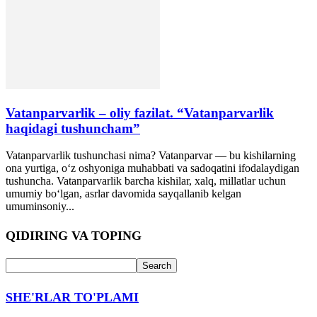
Vatanparvarlik – oliy fazilat. “Vatanparvarlik
haqidagi tushuncham”
Vatanparvarlik tushunchasi nima? Vatanparvar — bu kishilarning
ona yurtiga, oʻz oshyoniga muhabbati va sadoqatini ifodalaydigan
tushuncha. Vatanparvarlik barcha kishilar, xalq, millatlar uchun
umumiy boʻlgan, asrlar davomida sayqallanib kelgan
umuminsoniy...
QIDIRING VA TOPING
SHE'RLAR TO'PLAMI